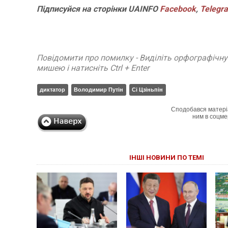
Підписуйся
на
сторінки
UAINFO
Facebook
,
Telegr
Повідомити про помилку - Виділіть орфографічн
мишею і натисніть Ctrl + Enter
диктатор
Володимир Путін
Сі Цзіньпін
Сподобався матері
ним в соцме
ІНШІ НОВИНИ ПО ТЕМІ