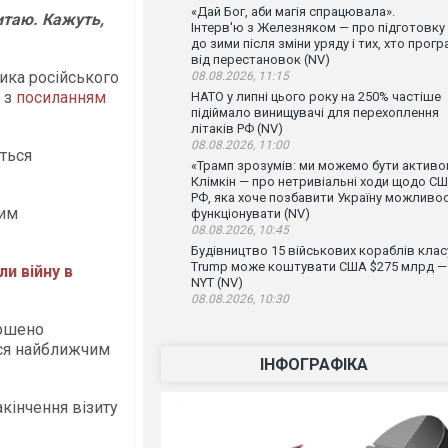
«Дай Бог, аби магія спрацювала».
итаю. Кажуть,
Інтерв'ю з Железняком — про підготовку
до зими після зміни уряду і тих, хто прогр
від перестановок (NV)
ика російського
08.08.2026, 11:15
з
посиланням
НАТО у липні цього року на 250% частіше
підіймало винищувачі для перехоплення
літаків РФ (NV)
08.08.2026, 11:00
ться
«Трамп зрозумів: ми можемо бути активо
Клімкін — про нетривіальні ходи щодо СШ
РФ, яка хоче позбавити Україну можливос
ким
функціонувати (NV)
08.08.2026, 10:45
Будівництво 15 військових кораблів клас
Trump може коштувати США $275 млрд —
ли війну в
NYT (NV)
08.08.2026, 10:30
ершено
ься найближчим
ІНФОГРАФІКА
акінчення візиту