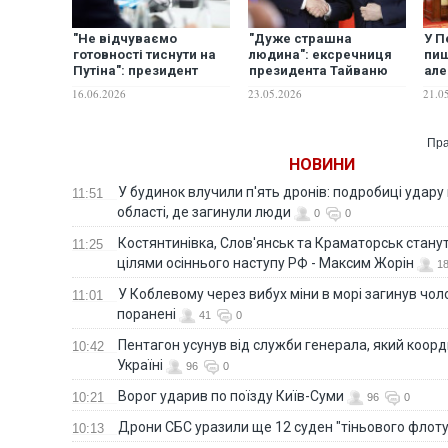
"Не відчуваємо
"Дуже страшна
У П
готовності тиснути на
людина": ексречниця
пиш
Путіна": президент
президента Тайваню
але
України заявив, що
назвала Сі навіть
РФ 
16.06.2026
23.05.2026
21.0
готовий зустрітися із Сі
гіршим за Путіна
дом
Цзіньпіном
Пра
НОВИНИ
У будинок влучили п'ять дронів: подробиці удару 
11:51
області, де загинули люди
0
0
Костянтинівка, Слов'янськ та Краматорськ стану
11:25
цілями осіннього наступу РФ - Максим Жорін
1
У Коблевому через вибух міни в морі загинув чоло
11:01
поранені
41
0
Пентагон усунув від служби генерала, який коор
10:42
Україні
96
0
Ворог ударив по поїзду Київ-Суми
10:21
96
0
Дрони СБС уразили ще 12 суден "тіньового флот
10:13