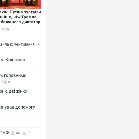
екіні Путіна зустріли
ніше, ніж Трампа,
 бажаного диктатор
від Сі Цзіньпіна не
5.2026
ігся – The Guardian
Ворог завдав комбінованог
двоє поранених. Ще деся
вила коментування ! »
після атаки БПЛА по ринку
по Київській
ть головними
8
0
вік, дві жінки
динував допомогу
Вже вивели на тести: Ferra
позашляховика Purosangu
у" РФ
66
0