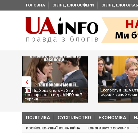
ГОЛОВНА
ОГЛЯД БЛОГОСФЕРИ
ОГЛЯД БЛОГОЖАБ
Експослу в США Ст
Підбірка блогожаб та
обрали запобіжний 
фотоприколів від UAINFO за 7
серпня
ПОЛІТИКА
СУСПІЛЬСТВО
ЕКОНОМІКА
Н
РОСІЙСЬКО-УКРАЇНСЬКА ВІЙНА
КОРОНАВІРУС COVID-19