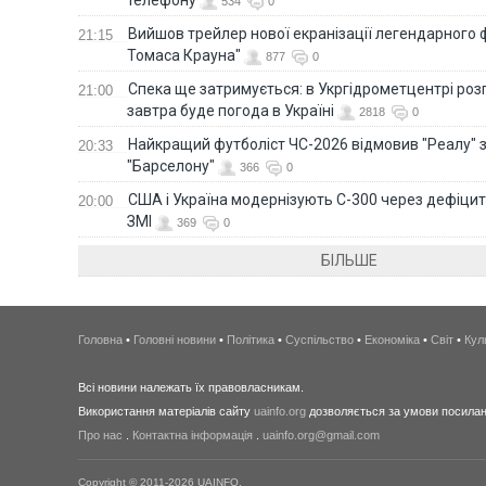
534
0
Вийшов трейлер нової екранізації легендарного
21:15
Томаса Крауна"
877
0
Спека ще затримується: в Укргідрометцентрі роз
21:00
завтра буде погода в Україні
2818
0
Найкращий футболіст ЧС-2026 відмовив "Реалу" 
20:33
"Барселону"
366
0
США і Україна модернізують С-300 через дефіцит р
20:00
ЗМІ
369
0
БІЛЬШЕ
Головна
•
Головні новини
•
Політика
•
Суспільство
•
Економіка
•
Світ
•
Кул
Всі новини належать їх правовласникам.
Використання матеріалів сайту
uainfo.org
дозволяється за умови посиланн
Про нас
.
Контактна інформація
.
uainfo.org@gmail.com
Copyright © 2011-2026 UAINFO.