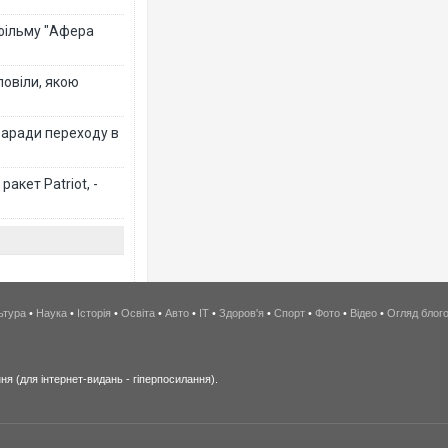
 фільму "Афера
повіли, якою
заради переходу в
акет Patriot, -
ьтура
•
Наука
•
Історія
•
Освіта
•
Авто
•
IT
•
Здоров'я
•
Спорт
•
Фото
•
Відео
•
Огляд блог
я (для інтернет-видань - гіперпосилання).