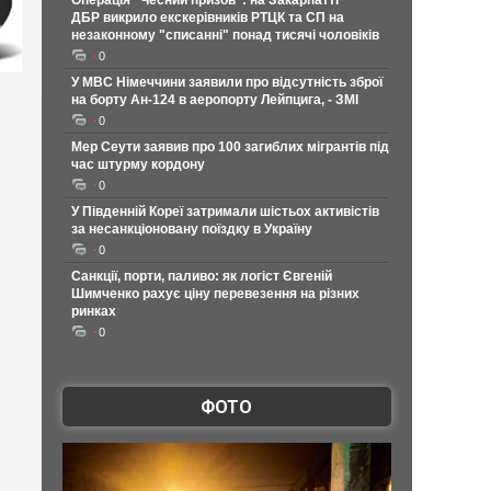
Операція "Чесний призов": на Закарпатті
ДБР викрило екскерівників РТЦК та СП на
незаконному "списанні" понад тисячі чоловіків
0
У МВС Німеччини заявили про відсутність зброї
на борту Ан-124 в аеропорту Лейпцига, - ЗМІ
0
Мер Сеути заявив про 100 загиблих мігрантів під
час штурму кордону
0
У Південній Кореї затримали шістьох активістів
за несанкціоновану поїздку в Україну
0
Санкції, порти, паливо: як логіст Євгеній
Шимченко рахує ціну перевезення на різних
ринках
0
ФОТО