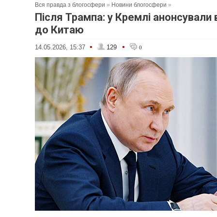
Вся правда з блогосфери
»
Новини блогосфери
»
Після Трампа: у Кремлі анонсували в
до Китаю
•
•
14.05.2026, 15:37
129
0