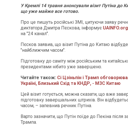
У Кремлі 14 травня анонсували візит Путіна до К
що уже майже все готово.
Про це пишуть російські ЗМІ, цитуючи заяву речн
диктатора Дмитра Пєскова, інформує
UAINFO.org
на "24 канал".
Пєсков заявив, що візит Путіна до Китаю відбуде
"найближчим часом".
Підготовку до саміту між російським та китайсь
президентами нібито уже завершено.
Читайте також:
Сі Цзіньпін і Трамп обговорюва
Україні, Близький Схід та КНДР, - МЗС Китаю
Цей візит готується, можна сказати, що вже зав
підготовку завершальних штрихів. Він відбудет
часом, – запевнив речник Путіна.
Варто зазначити, що Путін поїде до Пекіна після з
Трампа.