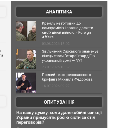
АНАЛІТИКА
Кремль не готовий до
компромісів і прагне досягти
своїх цілей війною, - Foreign
Affairs
03.08.2026 13:02
о
Звільнення Сирського знаменує
та
кінець епохи "старої гвардії" в
українській армії — NYT
23.07.2026 10:32
Повний текст резонансного
брифінга Михайла Федорова
18.07.2026 09:27
ОПИТУВАННЯ
На вашу думку, коли далекобійні санкції
України примусять росію сісти за стіл
переговорів?