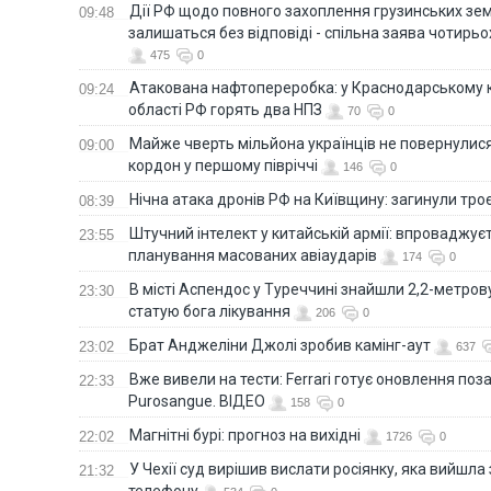
Дії РФ щодо повного захоплення грузинських зе
09:48
залишаться без відповіді - спільна заява чотирьо
475
0
Атакована нафтопереробка: у Краснодарському к
09:24
області РФ горять два НПЗ
70
0
Майже чверть мільйона українців не повернулися 
09:00
кордон у першому півріччі
146
0
Нічна атака дронів РФ на Київщину: загинули троє
08:39
Штучний інтелект у китайській армії: впроваджує
23:55
планування масованих авіаударів
174
0
В місті Аспендос у Туреччині знайшли 2,2-метро
23:30
статую бога лікування
206
0
Брат Анджеліни Джолі зробив камінг-аут
23:02
637
Вже вивели на тести: Ferrari готує оновлення по
22:33
Purosangue. ВІДЕО
158
0
Магнітні бурі: прогноз на вихідні
22:02
1726
0
У Чехії суд вирішив вислати росіянку, яка вийшла
21:32
телефону