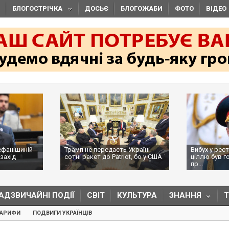
БЛОГОСТРІЧКА
ДОСЬЄ
БЛОГОЖАБИ
ФОТО
ВІДЕО
ефанішиній
Трамп не передасть Україні
Вибух у рес
захід
сотні ракет до Patriot, бо у США
ціллю був г
...
пр...
АДЗВИЧАЙНІ ПОДІЇ
СВІТ
КУЛЬТУРА
ЗНАННЯ
ТАРИФИ
ПОДВИГИ УКРАЇНЦІВ