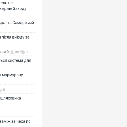
мель не
х країн Заходу
раї та Самарській
після виїзду за
 осіб
89
0
ться система для
ву мармурову
0
зашляховика
 заміж за чеха по