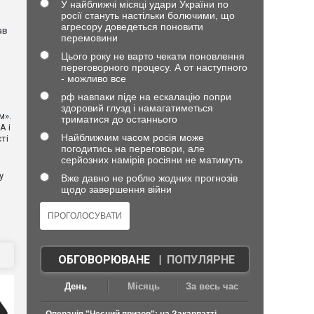
У найближчі місяці удари України по
росії стануть настільки болючими, що
агресору доведеться поновити
ав
перемовини
Цього року не варто чекати поновлення
переговорного процесу. А от наступного
- можливо все
рф навпаки піде на ескалацію попри
здоровий глузд і намагатиметься
м».
триматися до останнього
А і
Найближчим часом росія може
ті
погодитись на переговори, але
серйозних намірів росіяни не матимуть
у
Вже давно не роблю жодних прогнозів
щодо завершення війни
ОБГОВОРЮВАНЕ
|
ПОПУЛЯРНЕ
День
Місяць
За весь час