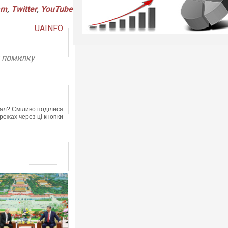
am
,
Twitter
,
YouTube
UAINFO
у помилку
ал? Сміливо поділися
режах через ці кнопки