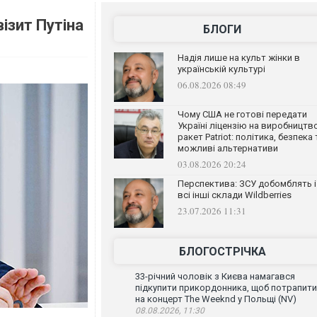
ізит Путіна
БЛОГИ
Надія лише на культ жінки в
українській культурі
06.08.2026 08:49
Чому США не готові передати
Україні ліцензію на виробництв
ракет Patriot: політика, безпека 
можливі альтернативи
03.08.2026 20:24
Перспектива: ЗСУ добомблять і
всі інші склади Wildberries
23.07.2026 11:31
БЛОГОСТРІЧКА
33-річний чоловік з Києва намагався
підкупити прикордонника, щоб потрапити
на концерт The Weeknd у Польщі (NV)
08.08.2026, 11:30