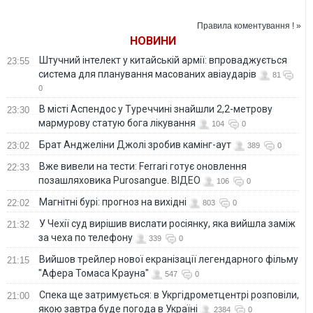
карт: чи варто їм
Bloomberg
вірити?
Правила коментування ! »
НОВИНИ
Штучний інтелект у китайській армії: впроваджується
23:55
система для планування масованих авіаударів
81
0
В місті Аспендос у Туреччині знайшли 2,2-метрову
23:30
мармурову статую бога лікування
104
0
Брат Анджеліни Джолі зробив камінг-аут
23:02
389
0
Вже вивели на тести: Ferrari готує оновлення
22:33
позашляховика Purosangue. ВІДЕО
106
0
Магнітні бурі: прогноз на вихідні
22:02
803
0
У Чехії суд вирішив вислати росіянку, яка вийшла заміж
21:32
за чеха по телефону
339
0
Вийшов трейлер нової екранізації легендарного фільму
21:15
"Афера Томаса Крауна"
547
0
Спека ще затримується: в Укргідрометцентрі розповіли,
21:00
якою завтра буде погода в Україні
2384
0