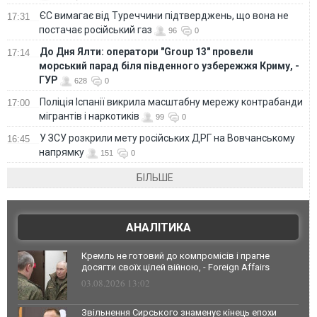
ЄС вимагає від Туреччини підтверджень, що вона не
17:31
постачає російський газ
96
0
До Дня Ялти: оператори "Group 13" провели
17:14
морський парад біля південного узбережжя Криму, -
ГУР
628
0
Поліція Іспанії викрила масштабну мережу контрабанди
17:00
мігрантів і наркотиків
99
0
У ЗСУ розкрили мету російських ДРГ на Вовчанському
16:45
напрямку
151
0
БІЛЬШЕ
АНАЛІТИКА
Кремль не готовий до компромісів і прагне
досягти своїх цілей війною, - Foreign Affairs
03.08.2026 13:02
Звільнення Сирського знаменує кінець епохи