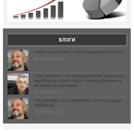
БЛОГИ
Надія лише на культ жінки в українській культурі
06.08.2026 08:49
Чому США не готові передати Україні ліцензію на
виробництво ракет Patriot: політика, безпека та
можливі альтернативи
03.08.2026 20:24
Перспектива: ЗСУ добомблять і всі інші склади
Wildberries
23.07.2026 11:31