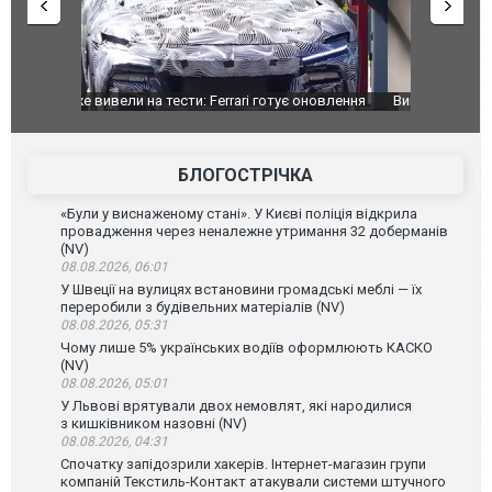
оновлення
Вийшов трейлер нової екранізації легендарного
Зеленський
фільму "Афера Томаса Крауна"
перемовин
БЛОГОСТРІЧКА
«Були у виснаженому стані». У Києві поліція відкрила
провадження через неналежне утримання 32 доберманів
(NV)
08.08.2026, 06:01
У Швеції на вулицях встановини громадські меблі — їх
переробили з будівельних матеріалів (NV)
08.08.2026, 05:31
Чому лише 5% українських водіїв оформлюють КАСКО
(NV)
08.08.2026, 05:01
У Львові врятували двох немовлят, які народилися
з кишківником назовні (NV)
08.08.2026, 04:31
Спочатку запідозрили хакерів. Інтернет-магазин групи
компаній Текстиль-Контакт атакували системи штучного