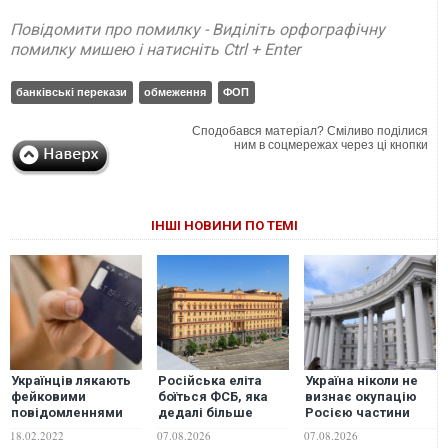
Повідомити про помилку - Виділіть орфографічну
помилку мишею і натисніть Ctrl + Enter
банківські перекази
обмеження
ФОП
Сподобався матеріал? Сміливо поділися
ним в соцмережах через ці кнопки
ІНШІ НОВИНИ ПО ТЕМІ
Українців лякають
Російська еліта
Україна ніколи не
фейковими
боїться ФСБ, яка
визнає окупацію
повідомленнями
дедалі більше
Росією частини
про обмеження на
виходить з-під
Грузії - МЗС
18.02.2022
07.08.2026
07.08.2026
зняття грошей з
контролю, -