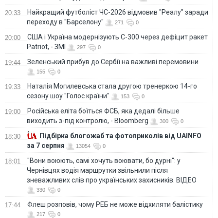
Найкращий футболіст ЧС-2026 відмовив "Реалу" заради
20:33
переходу в "Барселону"
271
0
США і Україна модернізують С-300 через дефіцит ракет
20:00
Patriot, - ЗМІ
297
0
Зеленський прибув до Сербії на важливі перемовини
19:44
155
0
Наталія Могилевська стала другою тренеркою 14-го
19:33
сезону шоу "Голос країни"
153
0
Російська еліта боїться ФСБ, яка дедалі більше
19:00
виходить з-під контролю, - Bloomberg
300
0
Підбірка блогожаб та фотоприколів від UAINFO
18:30
за 7 серпня
13054
0
"Вони воюють, самі хочуть воювати, бо дурні": у
18:01
Чернівцях водія маршрутки звільнили після
зневажливих слів про українських захисників. ВІДЕО
330
0
Флеш розповів, чому РЕБ не може відхиляти балістику
17:44
217
0