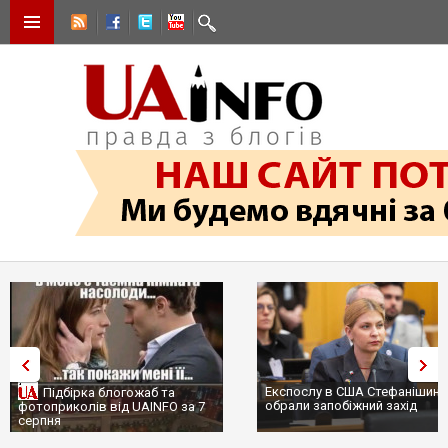
Експослу в США Стефанішині
Підбірка блогожаб та
обрали запобіжний захід
фотоприколів від UAINFO за 7
серпня