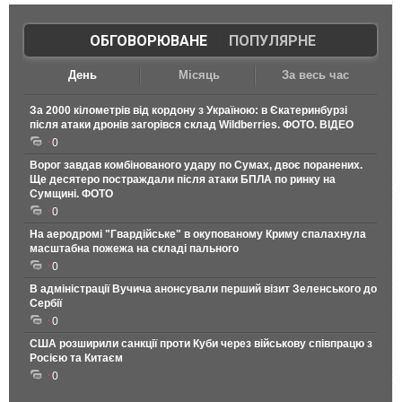
ОБГОВОРЮВАНЕ
|
ПОПУЛЯРНЕ
День
Місяць
За весь час
За 2000 кілометрів від кордону з Україною: в Єкатеринбурзі
після атаки дронів загорівся склад Wildberries. ФОТО. ВІДЕО
0
Ворог завдав комбінованого удару по Сумах, двоє поранених.
Ще десятеро постраждали після атаки БПЛА по ринку на
Сумщині. ФОТО
0
На аеродромі "Гвардійське" в окупованому Криму спалахнула
масштабна пожежа на складі пального
0
В адміністрації Вучича анонсували перший візит Зеленського до
Сербії
0
США розширили санкції проти Куби через військову співпрацю з
Росією та Китаєм
0