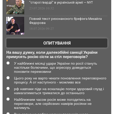
"старої гвардії" в українській армії — NYT
23.07.2026 10:32
Повний текст резонансного брифінга Михайла
Федорова
18.07.2026 09:27
ОПИТУВАННЯ
На вашу думку, коли далекобійні санкції України
примусять росію сісти за стіл переговорів?
У найближчі місяці удари України по росії стануть
настільки болючими, що агресору доведеться
поновити перемовини
Цього року не варто чекати поновлення переговорного
процесу. А от наступного - можливо все
рф навпаки піде на ескалацію попри здоровий глузд і
намагатиметься триматися до останнього
Найближчим часом росія може погодитись на
переговори, але серйозних намірів росіяни не
матимуть