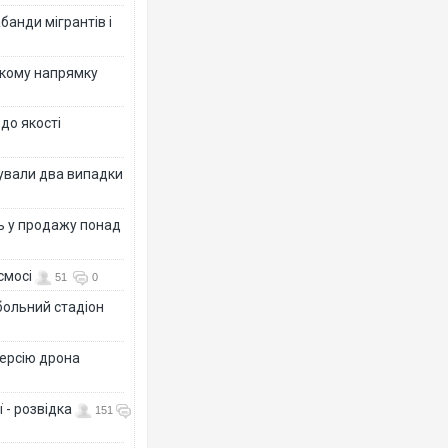
банди мігрантів і
ькому напрямку
 до якості
ксували два випадки
ь у продажу понад
смосі
51
0
больний стадіон
версію дрона
 - розвідка
151