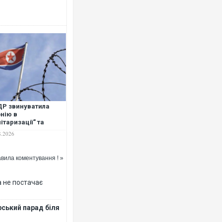
Ворог завдав комбінова
двоє поранених. Ще де
після атаки БПЛА по ри
Р звинуватила
нію в
літаризації" та
грозила збільшити
8.2026
ельність своєї армії
вила коментування ! »
 не постачає
В окупованій Ялті пов
порт: над містом навис
рський парад біля
ВІДЕО