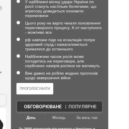
У найближчі місяці удари України по
росії стануть настільки болючими, що
)
агресору доведеться поновити
перемовини
Цього року не варто чекати поновлення
переговорного процесу. А от наступного
- можливо все
рф навпаки піде на ескалацію попри
здоровий глузд і намагатиметься
триматися до останнього
Найближчим часом росія може
погодитись на переговори, але
серйозних намірів росіяни не матимуть
н
Вже давно не роблю жодних прогнозів
щодо завершення війни
ОБГОВОРЮВАНЕ
|
ПОПУЛЯРНЕ
День
Місяць
За весь час