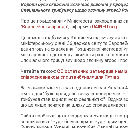
Європи було схвалене ключове рішення у процед
Спеціального трибуналу щодо злочину агресії Рос
Про це повідомили у Міністерстві закордонних с
"Європейська правда"
, інформує
UAINFO.org
.
Церемонія відбулася у Кишиневі під час зустрічі 
міністерському рівні. 36 держав світу та Європе
дали згоду на схвалення Розширеної часткової у
міжнародного договору, який створює керівний к
Спеціального трибуналу щодо злочину агресії про
Читайте також:
ЄС остаточно затвердив намір
співзасновником спецтрибуналу для Путіна
За словами міністра закордонних справ України А
цього дня "було пройдено точку неповернення –
трибунал став юридичною реальністю". Водночас
що це лише початок на шляху до справедливості
Сибіга пообіцяв, що коло держав-учасниць спец
розшириться. "Буде більше країн. Буде приміщення
будуть вироки. Україні це потрібно. Європі це потр