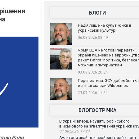
 рішення
БЛОГИ
на
Надія лише на культ жінки в
українській культурі
06.08.2026 08:49
Чому США не готові передати
Україні ліцензію на виробництв
ракет Patriot: політика, безпека 
можливі альтернативи
03.08.2026 20:24
Перспектива: ЗСУ добомблять і
всі інші склади Wildberries
23.07.2026 11:31
БЛОГОСТРІЧКА
В Україні вперше судять російського
військового за зґвалтування українки (N
07.08.2026, 17:24
стрів Ради
Аудитори знайшли серйозні розбіжності