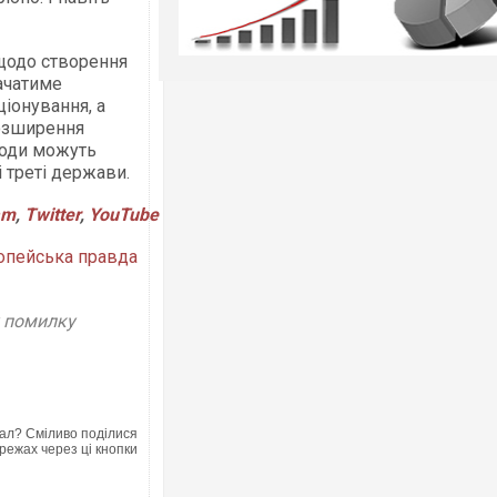
 щодо створення
ачатиме
ціонування, а
озширення
годи можуть
 треті держави.
am
,
Twitter
,
YouTube
опейська правда
у помилку
ал? Сміливо поділися
режах через ці кнопки