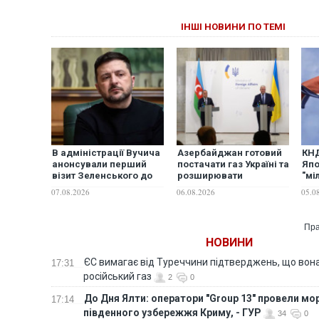
ІНШІ НОВИНИ ПО ТЕМІ
В адміністрації Вучича
Азербайджан готовий
КНД
анонсували перший
постачати газ Україні та
Япо
візит Зеленського до
розширювати
"мі
Сербії
партнерство в
при
07.08.2026
06.08.2026
05.0
енергетиці, - глава
чис
МЗС
Пра
НОВИНИ
ЄС вимагає від Туреччини підтверджень, що вона
17:31
російський газ
2
0
До Дня Ялти: оператори "Group 13" провели мо
17:14
південного узбережжя Криму, - ГУР
34
0