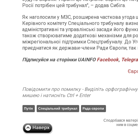
Росії потрібен цей трибунал", – додав Сибіга.
Як наголосили у МЗС, розширена часткова угода
Керівного комітету Спеціального трибуналу визн
адміністративні та управлінські засади його функ
також створюватиме додаткові механізми для р
міжрегіональної підтримки Спецтрибуналу. До У
приєднатися як держави-члени Ради Європи, так і
Підписуйся
на
сторінки
UAINFO
Facebook
,
Telegr
Євр
Повідомити про помилку - Виділіть орфографічн
мишею і натисніть Ctrl + Enter
Путін
Спеціальний трибунал
Рада європи
Сподобався матері
ним в соцме