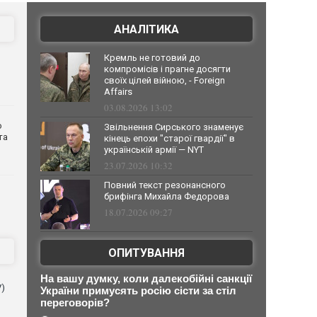
АНАЛІТИКА
Кремль не готовий до
компромісів і прагне досягти
своїх цілей війною, - Foreign
Affairs
03.08.2026 13:02
о
Звільнення Сирського знаменує
та
кінець епохи "старої гвардії" в
українській армії — NYT
23.07.2026 10:32
Повний текст резонансного
брифінга Михайла Федорова
18.07.2026 09:27
ОПИТУВАННЯ
На вашу думку, коли далекобійні санкції
V)
України примусять росію сісти за стіл
переговорів?