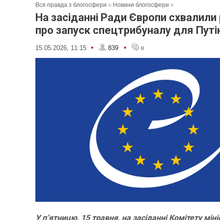
Вся правда з блогосфери
»
Новини блогосфери
»
На засіданні Ради Європи схвалили
про запуск спецтрибуналу для Путі
•
•
15.05.2026, 11:15
839
0
У п’ятницю, 15 травня, на засіданні Комітету міні