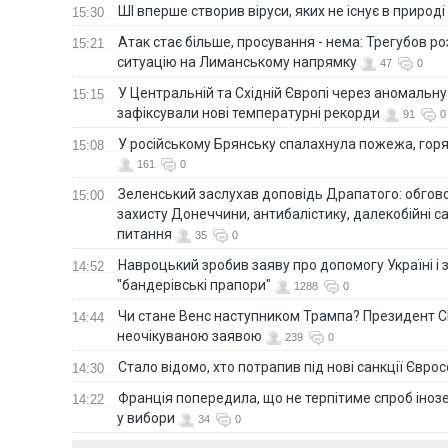
ШІ вперше створив віруси, яких не існує в природі
15:30
Атак стає більше, просування - нема: Трегубов ро
15:21
ситуацію на Лиманському напрямку
47
0
У Центральній та Східній Європі через аномальну
15:15
зафіксували нові температурні рекорди
91
0
У російському Брянську спалахнула пожежа, горя
15:08
161
0
Зеленський заслухав доповідь Драпатого: обгов
15:00
захисту Донеччини, антибалістику, далекобійні са
питання
35
0
Навроцький зробив заяву про допомогу Україні і 
14:52
"бандерівські прапори"
1288
0
Чи стане Венс наступником Трампа? Президент С
14:44
неочікуваною заявою
239
0
Стало відомо, хто потрапив під нові санкції Євро
14:30
Франція попередила, що не терпітиме спроб іно
14:22
у вибори
34
0