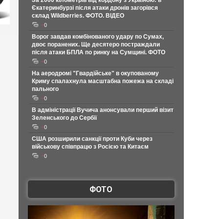
За 2000 кілометрів від кордону з Україною: в
Єкатеринбурзі після атаки дронів загорівся
склад Wildberries. ФОТО. ВІДЕО
0
Ворог завдав комбінованого удару по Сумах,
двоє поранених. Ще десятеро постраждали
після атаки БПЛА по ринку на Сумщині. ФОТО
0
На аеродромі "Гвардійське" в окупованому
Криму спалахнула масштабна пожежа на складі
пального
0
В адміністрації Вучича анонсували перший візит
Зеленського до Сербії
0
США розширили санкції проти Куби через
військову співпрацю з Росією та Китаєм
0
ФОТО