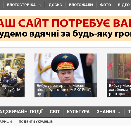
БЛОГОСТРІЧКА
ДОСЬЄ
БЛОГОЖАБИ
ФОТО
ВІДЕО
 Україні
Вибух у ресторані в Москві:
Вибух у Мос
ot, бо у США
ціллю був головком ВКС Росії,
загиблими: 
пр...
ресторан...
АДЗВИЧАЙНІ ПОДІЇ
СВІТ
КУЛЬТУРА
ЗНАННЯ
ТАРИФИ
ПОДВИГИ УКРАЇНЦІВ