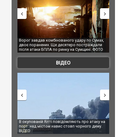
ного удару по Сумах,
За 2000 кілометрів від кордону з Україною: в
сятеро постраждали
Єкатеринбурзі після атаки дронів загорівся
нку на Сумщині. ФОТО
склад Wildberries. ФОТО. ВІДЕО
ВІДЕО
ідомляють про атаку на
За 2000 кілометрів від кордону з Україною: в
 стовп чорного диму.
Єкатеринбурзі після атаки дронів загорівся
склад Wildberries. ФОТО. ВІДЕО