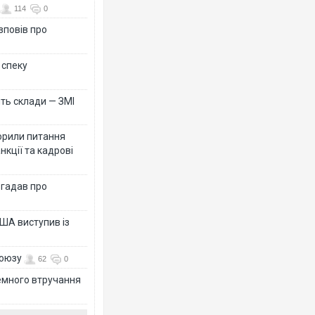
114
0
зповів про
 спеку
ть склади — ЗМІ
орили питання
нкції та кадрові
згадав про
ША виступив із
союзу
62
0
земного втручання