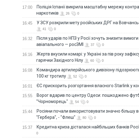
Поліція Іспанії викрила масштабну мережу контра
17:00
наркотиків
26
0
У ЗСУ розкрили мету російських ДРГ на Вовчанс
16:45
41
0
Після ударів по НПЗ у Росії хочуть знизити вимоги
16:32
авіапального — росЗМІ
37
0
Жертв вкусили комарі: у Україні за пів року зафі
16:16
гарячки Західного Нілу
60
0
Командира артилерійського дивізіону підозрюют
16:08
100 кг тротилу
52
0
ЄС прискорить розгортання власного Starlink у ко
16:01
Ворог вдарив по центру Одеси: пошкоджено фут
15:55
"Чорноморець"
54
0
Росіяни почали використовувати значно більшу 
15:44
"Гербера", - "Флеш"
80
0
Кредитна криза дісталася найбільших банків Росії
15:37
0