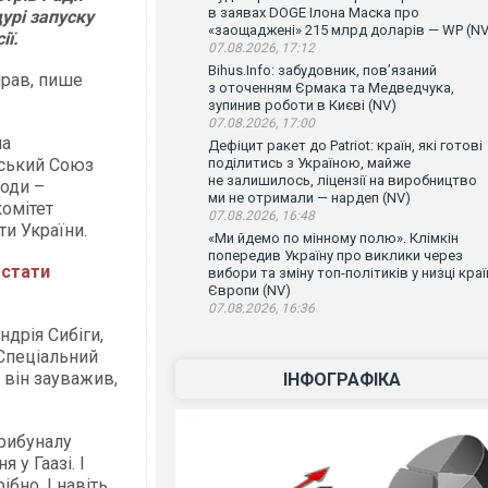
в заявах DOGE Ілона Маска про
урі запуску
«заощаджені» 215 млрд доларів — WP (NV
ії.
07.08.2026, 17:12
Bihus.Info: забудовник, пов’язаний
прав, пише
з оточенням Єрмака та Медведчука,
зупинив роботи в Києві (NV)
07.08.2026, 17:00
на
Дефіцит ракет до Patriot: країн, які готові
йський Союз
поділитись з Україною, майже
не залишилось, ліцензії на виробництво
годи –
ми не отримали — нардеп (NV)
омітет
07.08.2026, 16:48
ти України.
«Ми йдемо по мінному полю». Клімкін
попередив Україну про виклики через
 стати
вибори та зміну топ-політиків у низці краї
Європи (NV)
07.08.2026, 16:36
ндрія Сибіги,
 Спеціальний
 він зауважив,
ІНФОГРАФІКА
.
трибуналу
 у Гаазі. І
ібно. І навіть