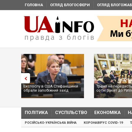
ГОЛОВНА
ОГЛЯД БЛОГОСФЕРИ
ОГЛЯД БЛОГОЖАБ
Експослу в США Стефанішиній
Трамп не передасть
обрали запобіжний захід
сотні ракет до Patri
...
ПОЛІТИКА
СУСПІЛЬСТВО
ЕКОНОМІКА
Н
РОСІЙСЬКО-УКРАЇНСЬКА ВІЙНА
КОРОНАВІРУС COVID-19