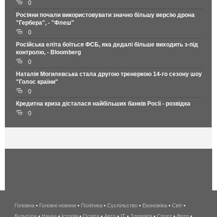
0
Росіяни почали використовувати значно більшу версію дрона
"Гербера", - "Флеш"
0
Російська еліта боїться ФСБ, яка дедалі більше виходить з-під
контролю, - Bloomberg
0
Наталія Могилевська стала другою тренеркою 14-го сезону шоу
"Голос країни"
0
Кредитна криза дісталася найбільших банків Росії - розвідка
0
Головна
•
Головні новини
•
Політика
•
Суспільство
•
Економіка
беспроводной
•
Світ
•
Культура
•
Наука
•
Історія
•
Освіта
•
Авто
•
IT
•
Здоров'я
интернет
•
Спорт
•
Фото
•