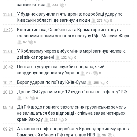
запізнюються
333
0
У будинок влучили п'ять дронів: подробиці удару по
11:51
Київській області, де загинули люди
273
0
Костянтинівка, Слов'янськ та Краматорськ стануть
11:25
головними цілями осіннього наступу РФ - Максим Жорін
82
0
У Коблевому через вибух міни в морі загинув чоловік,
11:01
дві жінки поранені
132
0
Пентагон усунув від служби генерала, який
10:42
координував допомогу Україні
235
0
Ворог ударив по поїзду Київ-Суми
10:21
196
0
Дрони СБС уразили ще 12 суден "тіньового флоту" РФ
10:13
102
0
Дії РФ щодо повного захоплення грузинських земель
09:48
не залишаться без відповіді - спільна заява чотирьох
країн Заходу
1212
0
Атакована нафтопереробка: у Краснодарському краї та
09:24
Самарській області РФ горять два НПЗ
96
0