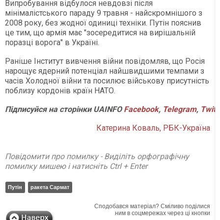
Випробування відбулося невдовзі після
мінімалістського параду 9 травня - найскромнішого з
2008 року, без жодної одиниці техніки. Путін пояснив
це тим, що армія має "зосередитися на вирішальній
поразці ворога" в Україні.
Раніше Інститут вивчення війни повідомляв, що Росія
нарощує ядерний потенціал найшвидшими темпами з
часів Холодної війни та посилює військову присутність
поблизу кордонів країн НАТО.
Підписуйся
на
сторінки
UAINFO
Facebook
,
Telegram
,
Twitt
Катерина Коваль, РБК-Україна
Повідомити про помилку - Виділіть орфографічну
помилку мишею і натисніть Ctrl + Enter
Путін
ракета Сармат
Сподобався матеріал? Сміливо поділися
ним в соцмережах через ці кнопки