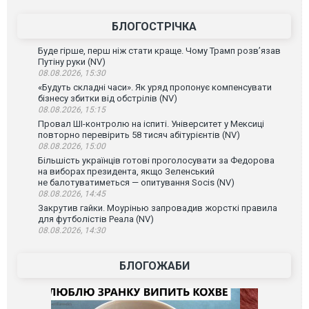
БЛОГОСТРІЧКА
Буде гірше, перш ніж стати краще. Чому Трамп розв’язав
Путіну руки (NV)
08.08.2026, 15:30
«Будуть складні часи». Як уряд пропонує компенсувати
бізнесу збитки від обстрілів (NV)
08.08.2026, 15:15
Провал ШІ-контролю на іспиті. Університет у Мексиці
повторно перевірить 58 тисяч абітурієнтів (NV)
08.08.2026, 15:00
Більшість українців готові проголосувати за Федорова
на виборах президента, якщо Зеленський
не балотуватиметься — опитування Socis (NV)
08.08.2026, 14:45
Закрутив гайки. Моурінью запровадив жорсткі правила
для футболістів Реала (NV)
08.08.2026, 14:30
БЛОГОЖАБИ