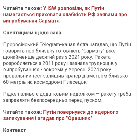
Читайте також:
У ISW розповіли, як Путін
намагається приховати слабкість РФ заявами про
випробування Сармата
Скептицизм щодо заяв
Проросійський Telegram-канал Astra нагадав, що Путін
говорить про близьку готовність "Сармату" вже
щонайменше десятий раз з 2021 року. Ракета
розробляється з 2011 року і зазнала труднощів у
випробуваннях - зокрема у вересні 2024 року
провальний тест залишив кратер діаметром близько
60 метрів на космодромі Плесецьк.
Рідке паливо є додатковим недоліком — ракету треба
заправляти безпосередньо перед пуском.
Читайте також:
Путін повернувся до ядерного
залякування і згадав про "Орешник"
Контекст