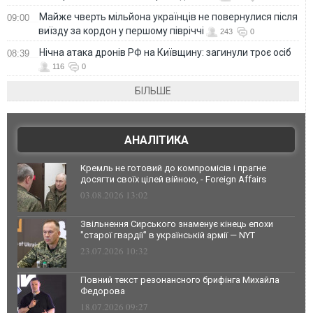
Майже чверть мільйона українців не повернулися після
09:00
виїзду за кордон у першому півріччі
243
0
Нічна атака дронів РФ на Київщину: загинули троє осіб
08:39
116
0
БІЛЬШЕ
АНАЛІТИКА
Кремль не готовий до компромісів і прагне
досягти своїх цілей війною, - Foreign Affairs
03.08.2026 13:02
Звільнення Сирського знаменує кінець епохи
"старої гвардії" в українській армії — NYT
23.07.2026 10:32
Повний текст резонансного брифінга Михайла
Федорова
18.07.2026 09:27