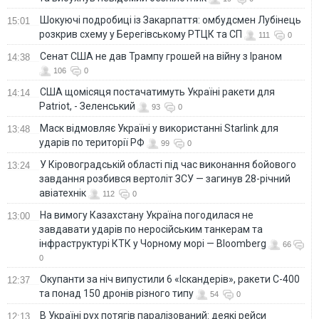
Шокуючі подробиці із Закарпаття: омбудсмен Лубінець
15:01
розкрив схему у Берегівському РТЦК та СП
111
0
Сенат США не дав Трампу грошей на війну з Іраном
14:38
106
0
США щомісяця постачатимуть Україні ракети для
14:14
Patriot, - Зеленський
93
0
Маск відмовляє Україні у використанні Starlink для
13:48
ударів по території РФ
99
0
У Кіровоградській області під час виконання бойового
13:24
завдання розбився вертоліт ЗСУ — загинув 28-річний
авіатехнік
112
0
На вимогу Казахстану Україна погодилася не
13:00
завдавати ударів по неросійським танкерам та
інфраструктурі КТК у Чорному морі — Bloomberg
66
0
Окупанти за ніч випустили 6 «Іскандерів», ракети С-400
12:37
та понад 150 дронів різного типу
54
0
В Україні рух потягів паралізований: деякі рейси
12:13