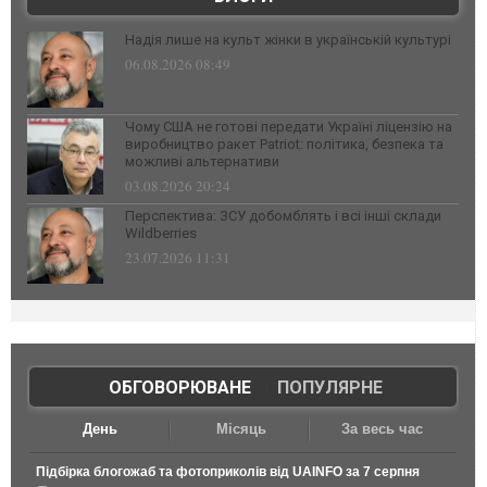
Надія лише на культ жінки в українській культурі
06.08.2026 08:49
Чому США не готові передати Україні ліцензію на
виробництво ракет Patriot: політика, безпека та
можливі альтернативи
03.08.2026 20:24
Перспектива: ЗСУ добомблять і всі інші склади
Wildberries
23.07.2026 11:31
ОБГОВОРЮВАНЕ
|
ПОПУЛЯРНЕ
День
Місяць
За весь час
Підбірка блогожаб та фотоприколів від UAINFO за 7 серпня