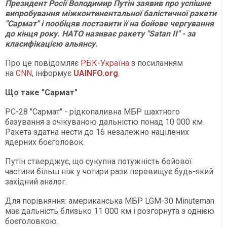
Президент Росії Володимир Путін заявив про успішне
випробування міжконтинентальної балістичної ракети
"Сармат" і пообіцяв поставити її на бойове чергування
до кінця року. НАТО називає ракету "Satan II" - за
класифікацією альянсу.
Про це повідомляє
РБК-Україна
з посиланням
на
CNN
, інформує
UAINFO.org
.
Що таке "Сармат"
РС-28 "Сармат" - рідкопаливна МБР шахтного
базування з очікуваною дальністю понад 10 000 км.
Ракета здатна нести до 16 незалежно націлених
ядерних боєголовок.
Путін стверджує, що сукупна потужність бойової
частини більш ніж у чотири рази перевищує будь-який
західний аналог.
Для порівняння: американська МБР LGM-30 Minuteman
має дальність близько 11 000 км і розгорнута з однією
боєголовкою.