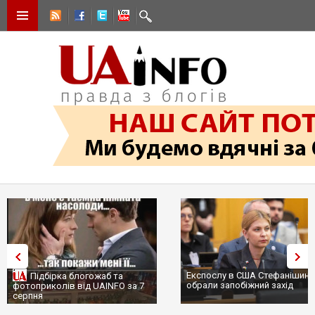
Експослу в США Стефанішині
Підбірка блогожаб та
обрали запобіжний захід
фотоприколів від UAINFO за 7
серпня