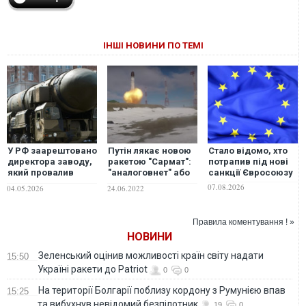
ІНШІ НОВИНИ ПО ТЕМІ
У РФ заарештовано
Путін лякає новою
Стало відомо, хто
директора заводу,
ракетою "Сармат":
потрапив під нові
який провалив
"аналоговнет" або
санкції Євросоюзу
виробництво ракет
черговий пшик.
07.08.2026
04.05.2026
24.06.2022
"судного дня",
ВІДЕО
якими хвалився
Путін – ЗМІ
Правила коментування ! »
НОВИНИ
Зеленський оцінив можливості країн світу надати
15:50
Україні ракети до Patriot
0
0
На території Болгарії поблизу кордону з Румунією впав
15:25
та вибухнув невідомий безпілотник
19
0