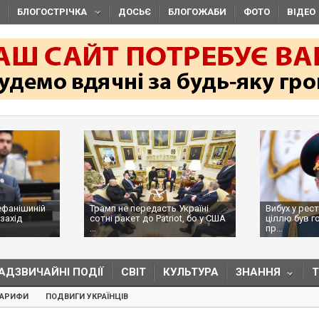
БЛОГОСТРІЧКА
ДОСЬЄ
БЛОГОЖАБИ
ФОТО
ВІДЕО
ефанішиній
Трамп не передасть Україні
Вибух у рес
захід
сотні ракет до Patriot, бо у США
ціллю був г
...
пр...
АДЗВИЧАЙНІ ПОДІЇ
СВІТ
КУЛЬТУРА
ЗНАННЯ
ТАРИФИ
ПОДВИГИ УКРАЇНЦІВ