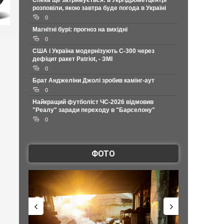
Спека ще затримується: в Укргідрометцентрі
розповіли, якою завтра буде погода в Україні
0
Магнітні бурі: прогноз на вихідні
0
США і Україна модернізують С-300 через
дефіцит ракет Patriot, - ЗМІ
0
Брат Анджеліни Джолі зробив камінг-аут
0
Найкращий футболіст ЧС-2026 відмовив
"Реалу" заради переходу в "Барселону"
0
ФОТО