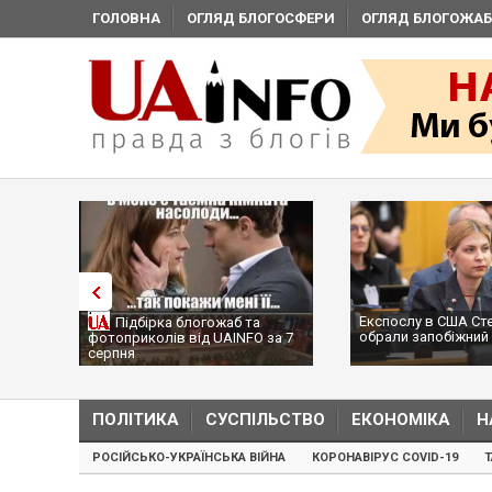
ГОЛОВНА
ОГЛЯД БЛОГОСФЕРИ
ОГЛЯД БЛОГОЖАБ
Експослу в США Ст
Підбірка блогожаб та
обрали запобіжний 
фотоприколів від UAINFO за 7
серпня
ПОЛІТИКА
СУСПІЛЬСТВО
ЕКОНОМІКА
Н
РОСІЙСЬКО-УКРАЇНСЬКА ВІЙНА
КОРОНАВІРУС COVID-19