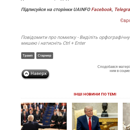
Підписуйся
на
сторінки
UAINFO
Facebook
,
Telegr
Євр
Повідомити про помилку - Виділіть орфографічн
мишею і натисніть Ctrl + Enter
Трамп
Стармер
Сподобався матері
ним в соцме
ІНШІ НОВИНИ ПО ТЕМІ