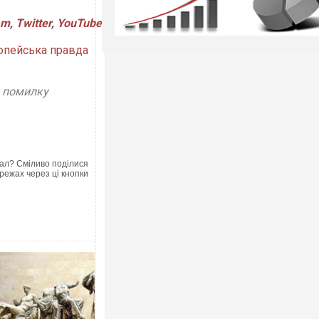
am
,
Twitter
,
YouTube
опейська правда
у помилку
ал? Сміливо поділися
режах через ці кнопки