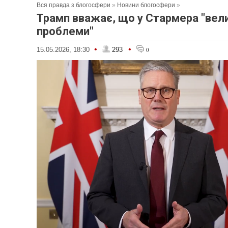
Вся правда з блогосфери
»
Новини блогосфери
»
Трамп вважає, що у Стармера "вели
проблеми"
•
•
15.05.2026, 18:30
293
0