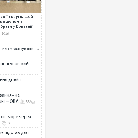
Ворог завдав комбінованого уд
реції хочуть, щоб
двоє поранених. Ще десятеро 
мп допоміг
після атаки БПЛА по ринку на С
ібрати у Британії
мурові скульптури
8.2026
рфенону
вила коментування ! »
анонсував свій
ня дітей і
вання» на
Одесу накрила потужна злива з
кні — ОВА
33
ураганним вітром
рне море через
0
е підстав для