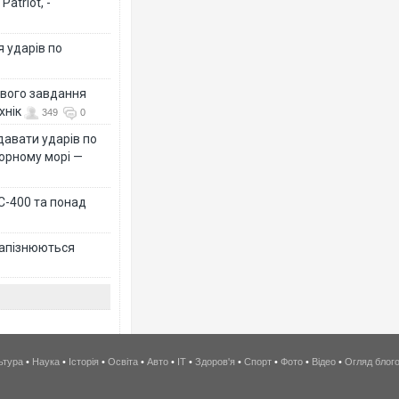
atriot, -
я ударів по
ового завдання
хнік
349
0
давати ударів по
Чорному морі —
 С-400 та понад
 запізнюються
ьтура
•
Наука
•
Історія
•
Освіта
•
Авто
•
IT
•
Здоров'я
•
Спорт
•
Фото
•
Відео
•
Огляд блог