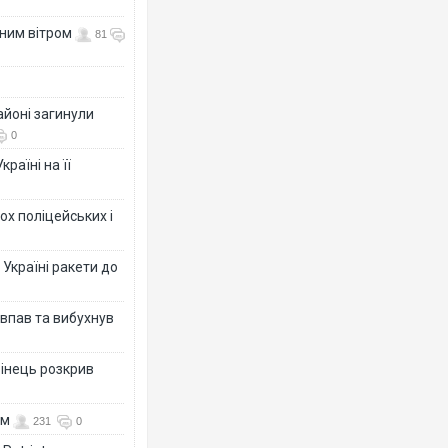
нним вітром
81
айоні загинули
0
раїні на її
ох поліцейських і
 Україні ракети до
 впав та вибухнув
бінець розкрив
ом
231
0