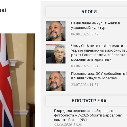
кі
БЛОГИ
Надія лише на культ жінки в
українській культурі
06.08.2026 08:49
Чому США не готові передати
Україні ліцензію на виробництв
ракет Patriot: політика, безпека 
можливі альтернативи
03.08.2026 20:24
Перспектива: ЗСУ добомблять і
всі інші склади Wildberries
23.07.2026 11:31
БЛОГОСТРІЧКА
Гвардіола переконав найкращого
футболіста ЧС-2026 обрати Барселону
замість Реала (NV)
08.08.2026, 19:30