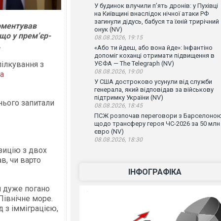
У будинок влучили п’ять дронів: у Пухівці
на Київщині внаслідок нічної атаки РФ
загинули дідусь, бабуся та їхній трирічний
оментував
онук (NV)
 що у прем’єр-
08.08.2026, 19:15
.
«Або ти йдеш, або вона йде»: Інфантіно
допоміг коханці отримати підвищення в
пілкування з
УЄФА — The Telegraph (NV)
08.08.2026, 19:00
а
У США достроково усунули від служби
генерала, який відповідав за військову
підтримку України (NV)
 нього запитали
08.08.2026, 18:45
ПСЖ розпочав переговори з Барселоно
щодо трансферу героя ЧС-2026 за 50 млн
євро (NV)
08.08.2026, 18:30
зицію з двох
ав, чи варто
ІНФОГРАФІКА
н дуже погано
Північне море.
д з імміграцією,