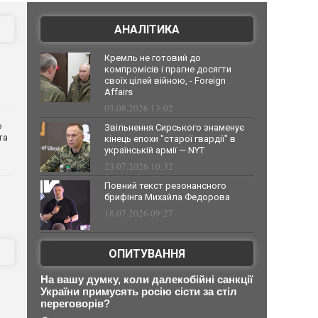
АНАЛІТИКА
Кремль не готовий до
компромісів і прагне досягти
своїх цілей війною, - Foreign
Affairs
03.08.2026 13:02
о
Звільнення Сирського знаменує
та
кінець епохи "старої гвардії" в
українській армії — NYT
23.07.2026 10:32
Повний текст резонансного
брифінга Михайла Федорова
18.07.2026 09:27
ОПИТУВАННЯ
На вашу думку, коли далекобійні санкції
України примусять росію сісти за стіл
переговорів?