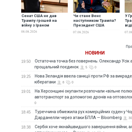
Сенат США не дав
Чи стане Венс
У Г
Трампу грошей на
наступником Трампа?
Тра
війну з Іраном
Президент США
від
виступив із
мар
08.08.2026
07.08.2026
07.0
неочікуваною заявою
Па
Пра
НОВИНИ
Остаточна точка без повернень: Олександр Усік 
19:50
прощальний поєдинок
5
0
Нова Зеландія ввела санкції проти РФ за викраден
19:25
кібератаки
8
0
На Херсонщині окупанти розпочали «вільне полю
19:01
автотранспорт за допомогою дронів на оптоволо
0
Туреччина обмежила рух комерційних суден у Чо
18:45
Дарданелли через атаки БПЛА — Bloomberg
30
Сербія хоче якнайшвидшого завершення війни, ал
18:38