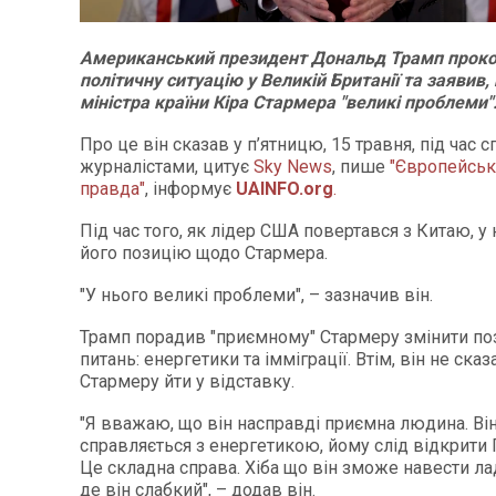
Американський президент Дональд Трамп прок
політичну ситуацію у Великій Британії та заявив,
міністра країни Кіра Стармера "великі проблеми"
Про це він сказав у п’ятницю, 15 травня, під час с
журналістами, цитує
Sky News
, пише
"Європейськ
правда"
, інформує
UAINFO.org
.
Під час того, як лідер США повертався з Китаю, у
його позицію щодо Стармера.
"У нього великі проблеми", – зазначив він.
Трамп порадив "приємному" Стармеру змінити по
питань: енергетики та імміграції. Втім, він не сказ
Стармеру йти у відставку.
"Я вважаю, що він насправді приємна людина. Ві
справляється з енергетикою, йому слід відкрити 
Це складна справа. Хіба що він зможе навести ла
де він слабкий", – додав він.