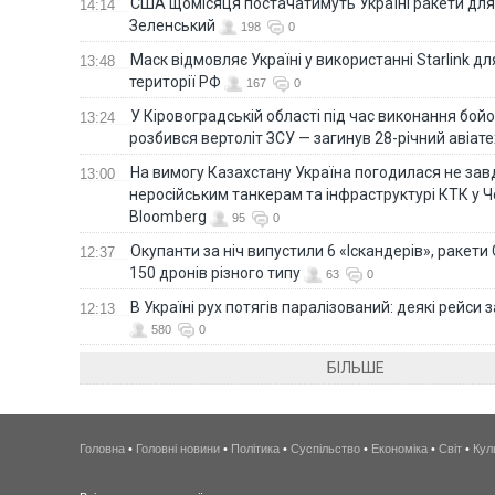
США щомісяця постачатимуть Україні ракети для P
14:14
Зеленський
198
0
Маск відмовляє Україні у використанні Starlink дл
13:48
території РФ
167
0
У Кіровоградській області під час виконання бой
13:24
розбився вертоліт ЗСУ — загинув 28-річний авіате
На вимогу Казахстану Україна погодилася не зав
13:00
неросійським танкерам та інфраструктурі КТК у 
Bloomberg
95
0
Окупанти за ніч випустили 6 «Іскандерів», ракети
12:37
150 дронів різного типу
63
0
В Україні рух потягів паралізований: деякі рейси
12:13
580
0
БІЛЬШЕ
Головна
•
Головні новини
•
Політика
•
Суспільство
•
Економіка
•
Світ
•
Кул