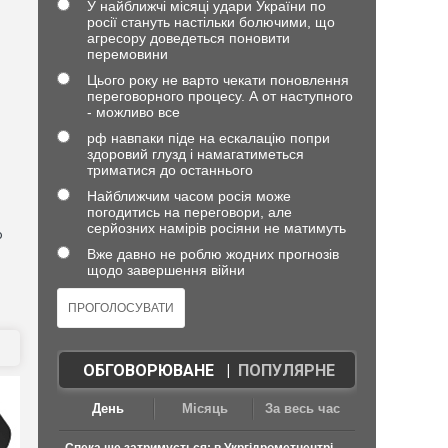
У найближчі місяці удари України по
росії стануть настільки болючими, що
агресору доведеться поновити
перемовини
Цього року не варто чекати поновлення
переговорного процесу. А от наступного
- можливо все
рф навпаки піде на ескалацію попри
здоровий глузд і намагатиметься
триматися до останнього
Найближчим часом росія може
погодитись на переговори, але
серйозних намірів росіяни не матимуть
ю
Вже давно не роблю жодних прогнозів
щодо завершення війни
ОБГОВОРЮВАНЕ
|
ПОПУЛЯРНЕ
День
Місяць
За весь час