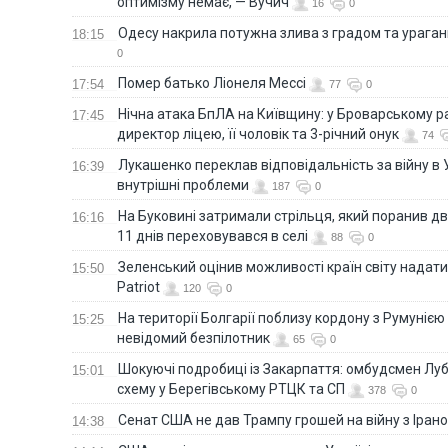
оптимізму немає, — Вучич
16
0
Одесу накрила потужна злива з градом та урага
18:15
0
Помер батько Ліонеля Мессі
17:54
77
0
Нічна атака БпЛА на Київщину: у Броварському р
17:45
директор ліцею, її чоловік та 3-річний онук
74
Лукашенко переклав відповідальність за війну в Ук
16:39
внутрішні проблеми
187
0
На Буковині затримали стрільця, який поранив дв
16:16
11 днів переховувався в селі
88
0
Зеленський оцінив можливості країн світу надати
15:50
Patriot
120
0
На території Болгарії поблизу кордону з Румунією
15:25
невідомий безпілотник
65
0
Шокуючі подробиці із Закарпаття: омбудсмен Лу
15:01
схему у Берегівському РТЦК та СП
378
0
Сенат США не дав Трампу грошей на війну з Іран
14:38