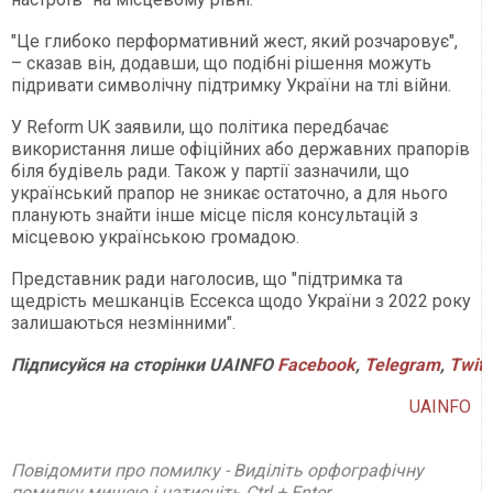
"Це глибоко перформативний жест, який розчаровує",
– сказав він, додавши, що подібні рішення можуть
підривати символічну підтримку України на тлі війни.
У Reform UK заявили, що політика передбачає
використання лише офіційних або державних прапорів
біля будівель ради. Також у партії зазначили, що
український прапор не зникає остаточно, а для нього
планують знайти інше місце після консультацій з
місцевою українською громадою.
Представник ради наголосив, що "підтримка та
щедрість мешканців Ессекса щодо України з 2022 року
залишаються незмінними".
Підписуйся
на
сторінки
UAINFO
Facebook
,
Telegram
,
Twitt
UAINFO
Повідомити про помилку - Виділіть орфографічну
помилку мишею і натисніть Ctrl + Enter