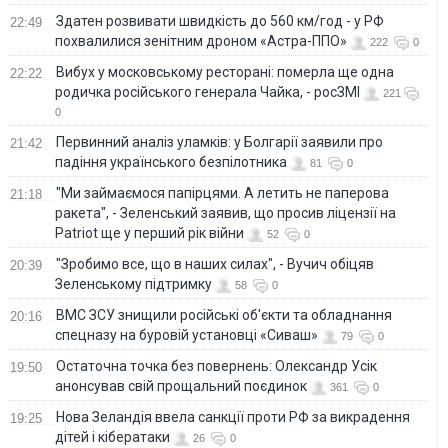
Здатен розвивати швидкість до 560 км/год - у РФ
22:49
похвалилися зенітним дроном «Астра-ППО»
222
0
Вибух у московському ресторані: померла ще одна
22:22
родичка російського генерала Чайка, - росЗМІ
221
0
Первинний аналіз уламків: у Болгарії заявили про
21:42
падіння українського безпілотника
81
0
"Ми займаємося папірцями. А летить не паперова
21:18
ракета", - Зеленський заявив, що просив ліцензії на
Patriot ще у перший рік війни
52
0
"Зробимо все, що в наших силах", - Вучич обіцяв
20:39
Зеленському підтримку
58
0
ВМС ЗСУ знищили російські об'єкти та обладнання
20:16
спецназу на буровій установці «Сиваш»
79
0
Остаточна точка без повернень: Олександр Усік
19:50
анонсував свій прощальний поєдинок
361
0
Нова Зеландія ввела санкції проти РФ за викрадення
19:25
дітей і кібератаки
26
0