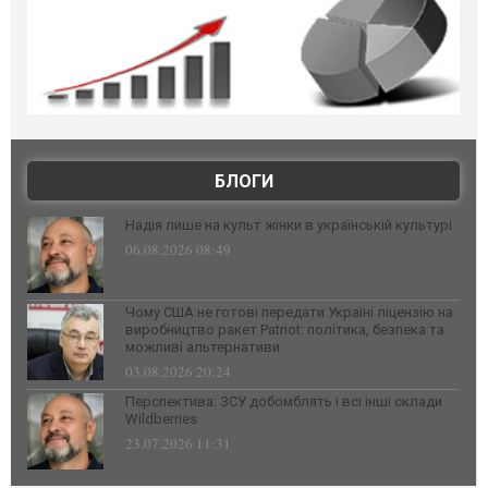
БЛОГИ
Надія лише на культ жінки в українській культурі
06.08.2026 08:49
Чому США не готові передати Україні ліцензію на
виробництво ракет Patriot: політика, безпека та
можливі альтернативи
03.08.2026 20:24
Перспектива: ЗСУ добомблять і всі інші склади
Wildberries
23.07.2026 11:31