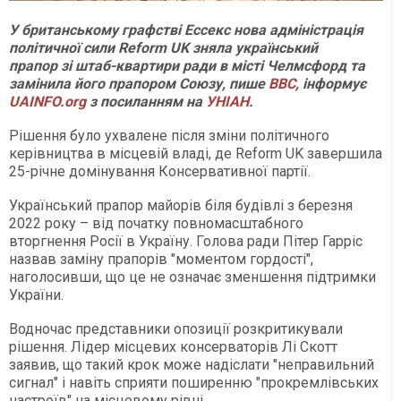
У британському графстві Ессекс нова адміністрація
політичної сили Reform UK зняла український
прапор зі штаб-квартири ради в місті Челмсфорд та
замінила його прапором Союзу, пише
BBC
, інформує
UAINFO.org
з посиланням на
УНІАН
.
Рішення було ухвалене після зміни політичного
керівництва в місцевій владі, де Reform UK завершила
25-річне домінування Консервативної партії.
Український прапор майорів біля будівлі з березня
2022 року – від початку повномасштабного
вторгнення Росії в Україну. Голова ради Пітер Гарріс
назвав заміну прапорів "моментом гордості",
наголосивши, що це не означає зменшення підтримки
України.
Водночас представники опозиції розкритикували
рішення. Лідер місцевих консерваторів Лі Скотт
заявив, що такий крок може надіслати "неправильний
сигнал" і навіть сприяти поширенню "прокремлівських
настроїв" на місцевому рівні.