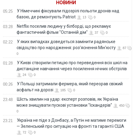
НОВИНИ
У Німеччині фіксували підозрілі польоти дронів над
05:25
базою, де ремонтують Patriot
13
0
Netflix поселив людину у білборді, що рекламує
03:28
фантастичний фільм "Останній дім"
37
0
У яких випадках доведеться замінити радянське
02:22
свідоцтво про народження: роз'яснення Мін'юсту
87
0
У Києві створили петицію про переведення всіх шкіл на
01:28
дистанціне навчання через посилення нічних обстрілів
24
0
У Польщі затримали фермера, який переорав свіжий
00:26
асфальт на дорозі
185
0
Шість хвилин на удар: експерт розповів, як Україна
23:48
може знищувати пускові установки "Іскандерів"
450
0
Україна не піде з Донбасу, а Путін не матиме перемоги
23:21
— Зеленський про ситуацію на фронті та гарантії США
72
0