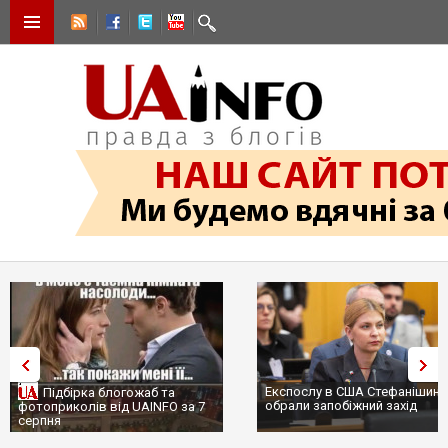
Експослу в США Стефанішині
Підбірка блогожаб та
обрали запобіжний захід
фотоприколів від UAINFO за 7
серпня