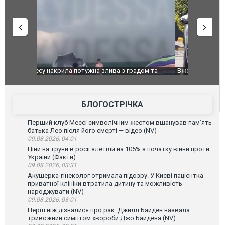
дом та
Вже вивели на тести: Ferrari готує оновлення
Вийшов тре
позашляховика Purosangue. ВІДЕО
фільму "Аф
БЛОГОСТРІЧКА
Перший клуб Мессі символічним жестом вшанував пам’ять
батька Лео після його смерті — відео (NV)
09.08.2026, 04:01
Ціни на труни в росії злетіли на 105% з початку війни проти
України (Факти)
09.08.2026, 03:31
Акушерка-гінеколог отримала підозру. У Києві пацієнтка
приватної клініки втратила дитину та можливість
народжувати (NV)
09.08.2026, 03:01
Перш ніж дізналися про рак. Джилл Байден назвала
тривожний симптом хвороби Джо Байдена (NV)