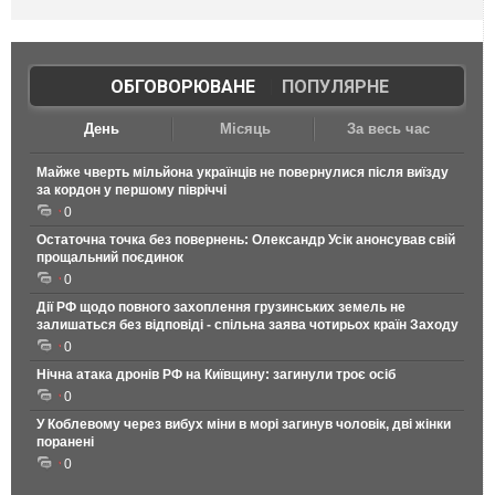
ОБГОВОРЮВАНЕ
|
ПОПУЛЯРНЕ
День
Місяць
За весь час
Майже чверть мільйона українців не повернулися після виїзду
за кордон у першому півріччі
0
Остаточна точка без повернень: Олександр Усік анонсував свій
прощальний поєдинок
0
Дії РФ щодо повного захоплення грузинських земель не
залишаться без відповіді - спільна заява чотирьох країн Заходу
0
Нічна атака дронів РФ на Київщину: загинули троє осіб
0
У Коблевому через вибух міни в морі загинув чоловік, дві жінки
поранені
0