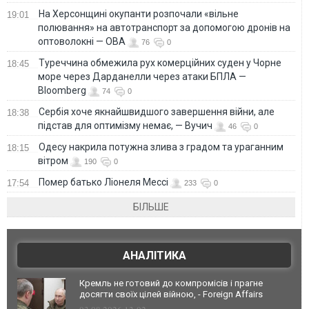
На Херсонщині окупанти розпочали «вільне
19:01
полювання» на автотранспорт за допомогою дронів на
оптоволокні — ОВА
76
0
Туреччина обмежила рух комерційних суден у Чорне
18:45
море через Дарданелли через атаки БПЛА —
Bloomberg
74
0
Сербія хоче якнайшвидшого завершення війни, але
18:38
підстав для оптимізму немає, — Вучич
46
0
Одесу накрила потужна злива з градом та ураганним
18:15
вітром
190
0
Помер батько Ліонеля Мессі
17:54
233
0
БІЛЬШЕ
АНАЛІТИКА
Кремль не готовий до компромісів і прагне
досягти своїх цілей війною, - Foreign Affairs