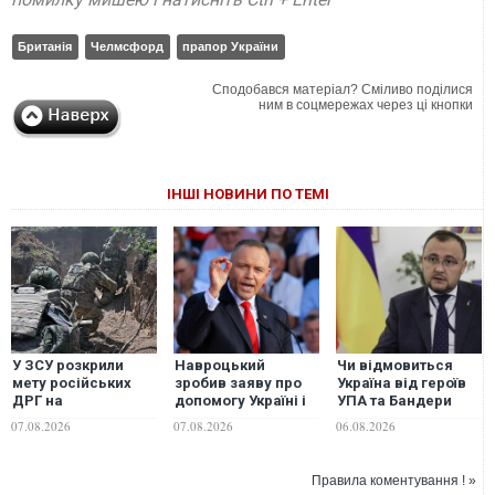
Британія
Челмсфорд
прапор України
Сподобався матеріал? Сміливо поділися
ним в соцмережах через ці кнопки
ІНШІ НОВИНИ ПО ТЕМІ
У ЗСУ розкрили
Навроцький
Чи відмовиться
мету російських
зробив заяву про
Україна від героїв
ДРГ на
допомогу Україні і
УПА та Бандери
Вовчанському
згадав про
заради ЄС: посол у
07.08.2026
07.08.2026
06.08.2026
напрямку
"бандерівські
Польщі відповів на
прапори"
ультиматуми
Варшави
Правила коментування ! »