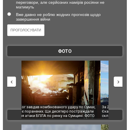
переговори, але серйозних намірів росіяни не
матимуть
Вже давно не роблю жодних прогнозів щодо
завершення війни
ФОТО
по Сумах,
За 2000 кілометрів від кордону з Україною: в
"Мої іграш
траждали
Єкатеринбурзі після атаки дронів загорівся
суперкарів
ВІДЕО
ині. ФОТО
склад Wildberries. ФОТО. ВІДЕО