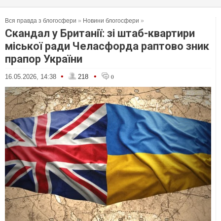
Вся правда з блогосфери
»
Новини блогосфери
»
Скандал у Британії: зі штаб-квартири
міської ради Челасфорда раптово зник
прапор України
•
•
16.05.2026, 14:38
218
0