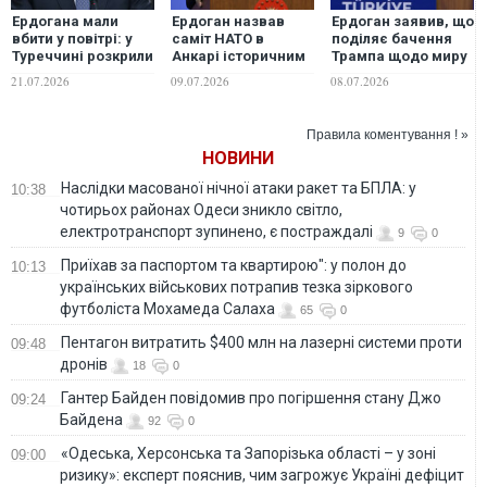
Ердогана мали
Ердоган назвав
Ердоган заявив, що
вбити у повітрі: у
саміт НАТО в
поділяє бачення
Туреччині розкрили
Анкарі історичним
Трампа щодо миру
подробиці замаху у
успіхом
в Україні
21.07.2026
09.07.2026
08.07.2026
2016 році
Правила коментування ! »
НОВИНИ
Наслідки масованої нічної атаки ракет та БПЛА: у
10:38
чотирьох районах Одеси зникло світло,
електротранспорт зупинено, є постраждалі
9
0
Приїхав за паспортом та квартирою": у полон до
10:13
українських військових потрапив тезка зіркового
футболіста Мохамеда Салаха
65
0
Пентагон витратить $400 млн на лазерні системи проти
09:48
дронів
18
0
Гантер Байден повідомив про погіршення стану Джо
09:24
Байдена
92
0
«Одеська, Херсонська та Запорізька області – у зоні
09:00
ризику»: експерт пояснив, чим загрожує Україні дефіцит