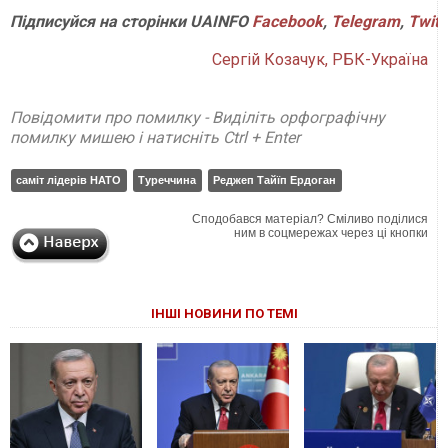
Підписуйся
на
сторінки
UAINFO
Facebook
,
Telegram
,
Twitt
Сергій Козачук, РБК-Україна
Повідомити про помилку - Виділіть орфографічну
помилку мишею і натисніть Ctrl + Enter
саміт лідерів НАТО
Туреччина
Реджеп Тайїп Ердоган
Сподобався матеріал? Сміливо поділися
ним в соцмережах через ці кнопки
ІНШІ НОВИНИ ПО ТЕМІ