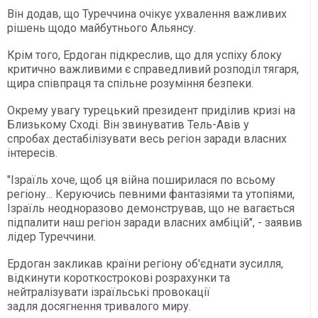
Він додав, що Туреччина очікує ухвалення важливих
рішень щодо майбутнього Альянсу.
Крім того, Ердоган підкреслив, що для успіху блоку
критично важливими є справедливий розподіл тягаря,
щира співпраця та спільне розуміння безпеки.
Окрему увагу турецький президент приділив кризі на
Близькому Сході. Він звинуватив Тель-Авів у
спробах дестабілізувати весь регіон заради власних
інтересів.
"Ізраїль хоче, щоб ця війна поширилася по всьому
регіону... Керуючись певними фантазіями та утопіями,
Ізраїль неодноразово демонстрував, що не вагається
підпалити наш регіон заради власних амбіцій", - заявив
лідер Туреччини.
Ердоган закликав країни регіону об'єднати зусилля,
відкинути короткострокові розрахунки та
нейтралізувати ізраїльські провокації
задля досягнення тривалого миру.