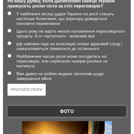
На вашу думку, коли далекобійні санкції України
примусять росію сісти за стіл переговорів?
У найближчі місяці удари України по росії стануть
настільки болючими, що агресору доведеться
поновити перемовини
Цього року не варто чекати поновлення переговорного
процесу. А от наступного - можливо все
рф навпаки піде на ескалацію попри здоровий глузд і
намагатиметься триматися до останнього
Найближчим часом росія може погодитись на
переговори, але серйозних намірів росіяни не
матимуть
Вже давно не роблю жодних прогнозів щодо
завершення війни
ФОТО