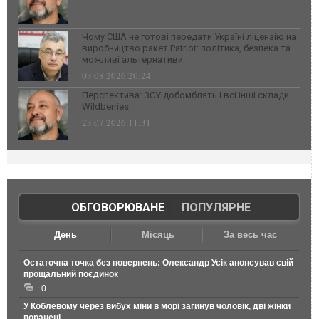
Чому США не готові передати Україні ліцензію на
виробництво ракет Patriot: політика, безпека та
можливі альтернативи
03.08.2026 20:24
Перспектива: ЗСУ добомблять і всі інші склади
Wildberries
23.07.2026 11:31
ОБГОВОРЮВАНЕ
|
ПОПУЛЯРНЕ
День
Місяць
За весь час
Остаточна точка без повернень: Олександр Усік анонсував свій
прощальний поєдинок
0
У Коблевому через вибух міни в морі загинув чоловік, дві жінки
поранені