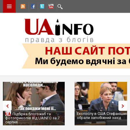
Експослу в США Стефанішині
Підбірка блогожаб та
обрали запобіжний захід
фотоприколів від UAINFO за 7
серпня