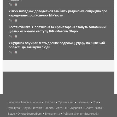
0
У яких випадках доведеться замінити радянське свідоцтво про
народження: роз'яснення Мін'юсту
0
Костянтинівка, Слов'янськ та Краматорськ стануть головними
цілями осіннього наступу РФ - Максим Жорін
0
У будинок влучили п'ять дронів: подробиці удару по Київській
області, де загинули люди
0
Головна
•
Головні новини
•
Політика
•
Суспільство
•
Економіка
беспроводной
•
Світ
•
Культура
•
Наука
•
Історія
•
Освіта
•
Авто
•
IT
•
Здоров'я
интернет
•
Спорт
•
Фото
•
Відео
•
Огляд блогосфери
•
Блоголента
•
Рейтинг блогів
киев
•
Блогожаби