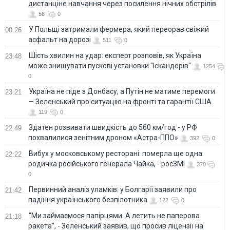
дистанціне навчання через посилення нічних обстрілів
56
0
У Польщі затримали фермера, який переорав свіжий
00:26
асфальт на дорозі
511
0
Шість хвилин на удар: експерт розповів, як Україна
23:48
може знищувати пускові установки "Іскандерів"
1254
0
Україна не піде з Донбасу, а Путін не матиме перемоги
23:21
— Зеленський про ситуацію на фронті та гарантії США
119
0
Здатен розвивати швидкість до 560 км/год - у РФ
22:49
похвалилися зенітним дроном «Астра-ППО»
392
0
Вибух у московському ресторані: померла ще одна
22:22
родичка російського генерала Чайка, - росЗМІ
370
0
Первинний аналіз уламків: у Болгарії заявили про
21:42
падіння українського безпілотника
122
0
"Ми займаємося папірцями. А летить не паперова
21:18
ракета", - Зеленський заявив, що просив ліцензії на