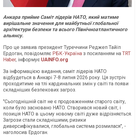
Анкара прийме Саміт лідерів НАТО, який матиме
вирішальне значення для майбутньої глобальної
архітектури безпеки та всього Північноатлантичного
альянсу.
Про це заявив президент Туреччини Реджеп Тайїп
Ердоган, повідомляє
РБК-Україна
з посиланням на
TRT
Haber
, інформує
UAINFO.org
За інформацією видання, саміт лідерів НАТО
відбудеться в Анкарі 7-8 липня 2026 року. Ця зустріч
проходитиме на тлі кардинальних змін у світі та появи
складніших безпекових загроз.
"Сьогоднішній світ не є продовженням старого світу,
коли було засновано НАТО. Створився новий світ, і
позиція НАТО в цьому новому світі дуже відрізняється.
Загрози стали складнішими, ризики
диверсифікувалися, глобальна система розмилася", -
наголосив Ердоган.