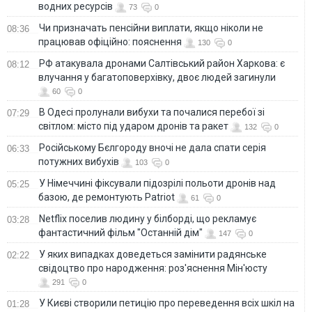
водних ресурсів
73
0
Чи призначать пенсійни виплати, якщо ніколи не
08:36
працював офіційно: пояснення
130
0
РФ атакувала дронами Салтівський район Харкова: є
08:12
влучання у багатоповерхівку, двоє людей загинули
60
0
В Одесі пролунали вибухи та почалися перебої зі
07:29
світлом: місто під ударом дронів та ракет
132
0
Російському Бєлгороду вночі не дала спати серія
06:33
потужних вибухів
103
0
У Німеччині фіксували підозрілі польоти дронів над
05:25
базою, де ремонтують Patriot
61
0
Netflix поселив людину у білборді, що рекламує
03:28
фантастичний фільм "Останній дім"
147
0
У яких випадках доведеться замінити радянське
02:22
свідоцтво про народження: роз'яснення Мін'юсту
291
0
У Києві створили петицію про переведення всіх шкіл на
01:28