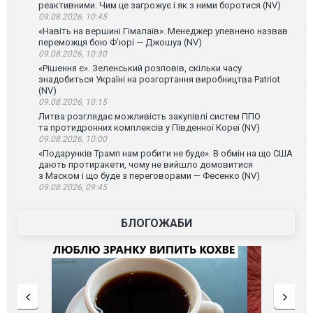
реактивними. Чим це загрожує і як з ними боротися (NV)
09.08.2026, 10:45
«Навіть на вершині Гімалаїв». Менеджер упевнено назвав
переможця бою Ф’юрі — Джошуа (NV)
09.08.2026, 10:30
«Рішення є». Зеленський розповів, скільки часу
знадобиться Україні на розгортання виробництва Patriot
(NV)
09.08.2026, 10:15
Литва розглядає можливість закупівлі систем ППО
та протидронних комплексів у Південної Кореї (NV)
09.08.2026, 10:00
«Подарунків Трамп нам робити не буде». В обмін на що США
дають протиракети, чому не вийшло домовитися
з Маском і що буде з переговорами — Фесенко (NV)
09.08.2026, 09:45
БЛОГОЖАБИ