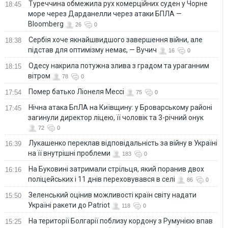
Туреччина обмежила рух комерційних суден у Чорне
18:45
море через Дарданелли через атаки БПЛА —
Bloomberg
26
0
Сербія хоче якнайшвидшого завершення війни, але
18:38
підстав для оптимізму немає, — Вучич
16
0
Одесу накрила потужна злива з градом та ураганним
18:15
вітром
78
0
Помер батько Ліонеля Мессі
17:54
75
0
Нічна атака БпЛА на Київщину: у Броварському районі
17:45
загинули директор ліцею, її чоловік та 3-річний онук
72
0
Лукашенко переклав відповідальність за війну в Україні
16:39
на її внутрішні проблеми
183
0
На Буковині затримали стрільця, який поранив двох
16:16
поліцейських і 11 днів переховувався в селі
86
0
Зеленський оцінив можливості країн світу надати
15:50
Україні ракети до Patriot
118
0
На території Болгарії поблизу кордону з Румунією впав
15:25