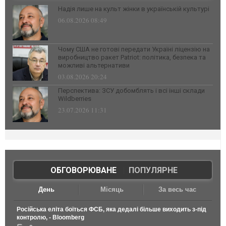
Надія лише на культ жінки в українській культурі
06.08.2026 08:49
Чому США не готові передати Україні ліцензію на
виробництво ракет Patriot: політика, безпека та
можливі альтернативи
03.08.2026 20:24
Перспектива: ЗСУ добомблять і всі інші склади
Wildberries
23.07.2026 11:31
ОБГОВОРЮВАНЕ
|
ПОПУЛЯРНЕ
День
Місяць
За весь час
Російська еліта боїться ФСБ, яка дедалі більше виходить з-під
контролю, - Bloomberg