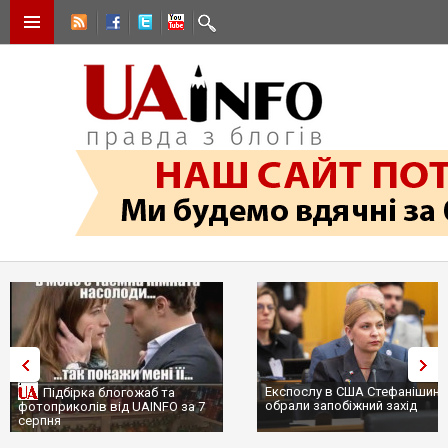
Експослу в США Стефанішині
Підбірка блогожаб та
обрали запобіжний захід
фотоприколів від UAINFO за 7
серпня