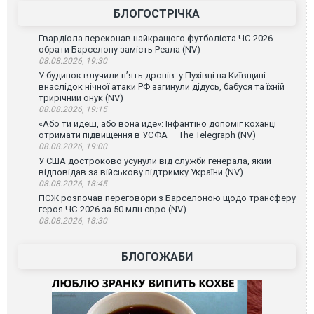
БЛОГОСТРІЧКА
Гвардіола переконав найкращого футболіста ЧС-2026
обрати Барселону замість Реала (NV)
08.08.2026, 19:30
У будинок влучили п’ять дронів: у Пухівці на Київщині
внаслідок нічної атаки РФ загинули дідусь, бабуся та їхній
трирічний онук (NV)
08.08.2026, 19:15
«Або ти йдеш, або вона йде»: Інфантіно допоміг коханці
отримати підвищення в УЄФА — The Telegraph (NV)
08.08.2026, 19:00
У США достроково усунули від служби генерала, який
відповідав за військову підтримку України (NV)
08.08.2026, 18:45
ПСЖ розпочав переговори з Барселоною щодо трансферу
героя ЧС-2026 за 50 млн євро (NV)
08.08.2026, 18:30
БЛОГОЖАБИ