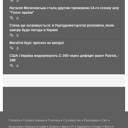
0
Наталія Могилевська стала другою тренеркою 14-го сезону шоу
"Голос країни"
0
Спека ще затримується: в Укргідрометцентрі розповіли, якою
завтра буде погода в Україні
0
Магнітні бурі: прогноз на вихідні
0
США і Україна модернізують С-300 через дефіцит ракет Patriot, -
ЗМІ
0
Головна
•
Головні новини
•
Політика
•
Суспільство
•
Економіка
беспроводной
•
Світ
•
Культура
•
Наука
•
Історія
•
Освіта
•
Авто
•
IT
•
Здоров'я
интернет
•
Спорт
•
Фото
•