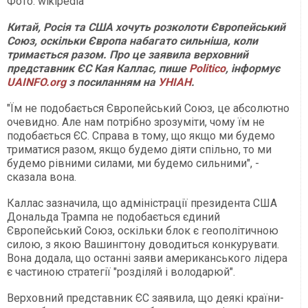
Фото: wikipedia
Китай, Росія та США хочуть розколоти Європейський
Союз, оскільки Європа набагато сильніша, коли
тримається разом. Про це заявила верховний
представник ЄС Кая Каллас, пише
Politico
, інформує
UAINFO.org
з посиланням на
УНІАН
.
"Їм не подобається Європейський Союз, це абсолютно
очевидно. Але нам потрібно зрозуміти, чому їм не
подобається ЄС. Справа в тому, що якщо ми будемо
триматися разом, якщо будемо діяти спільно, то ми
будемо рівними силами, ми будемо сильними", -
сказала вона.
Каллас зазначила, що адміністрації президента США
Дональда Трампа не подобається єдиний
Європейський Союз, оскільки блок є геополітичною
силою, з якою Вашингтону доводиться конкурувати.
Вона додала, що останні заяви американського лідера
є частиною стратегії "розділяй і володарюй".
Верховний представник ЄС заявила, що деякі країни-