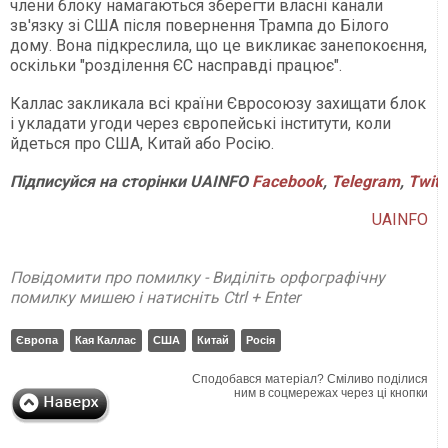
члени блоку намагаються зберегти власні канали
зв'язку зі США після повернення Трампа до Білого
дому. Вона підкреслила, що це викликає занепокоєння,
оскільки "розділення ЄС насправді працює".
Каллас закликала всі країни Євросоюзу захищати блок
і укладати угоди через європейські інститути, коли
йдеться про США, Китай або Росію.
Підписуйся
на
сторінки
UAINFO
Facebook
,
Telegram
,
Twitt
UAINFO
Повідомити про помилку - Виділіть орфографічну
помилку мишею і натисніть Ctrl + Enter
Європа
Кая Каллас
США
Китай
Росія
Сподобався матеріал? Сміливо поділися
ним в соцмережах через ці кнопки