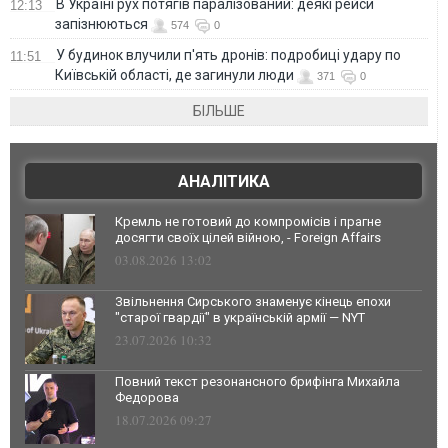
В Україні рух потягів паралізований: деякі рейси
12:13
запізнюються
574
0
У будинок влучили п'ять дронів: подробиці удару по
11:51
Київській області, де загинули люди
371
0
БІЛЬШЕ
АНАЛІТИКА
Кремль не готовий до компромісів і прагне
досягти своїх цілей війною, - Foreign Affairs
03.08.2026 13:02
Звільнення Сирського знаменує кінець епохи
"старої гвардії" в українській армії — NYT
23.07.2026 10:32
Повний текст резонансного брифінга Михайла
Федорова
18.07.2026 09:27