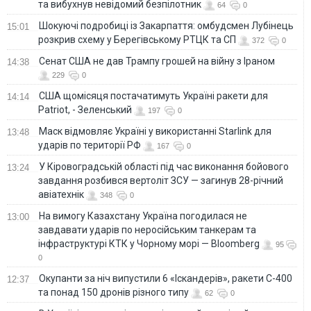
та вибухнув невідомий безпілотник
64
0
Шокуючі подробиці із Закарпаття: омбудсмен Лубінець
15:01
розкрив схему у Берегівському РТЦК та СП
372
0
Сенат США не дав Трампу грошей на війну з Іраном
14:38
229
0
США щомісяця постачатимуть Україні ракети для
14:14
Patriot, - Зеленський
197
0
Маск відмовляє Україні у використанні Starlink для
13:48
ударів по території РФ
167
0
У Кіровоградській області під час виконання бойового
13:24
завдання розбився вертоліт ЗСУ — загинув 28-річний
авіатехнік
348
0
На вимогу Казахстану Україна погодилася не
13:00
завдавати ударів по неросійським танкерам та
інфраструктурі КТК у Чорному морі — Bloomberg
95
0
Окупанти за ніч випустили 6 «Іскандерів», ракети С-400
12:37
та понад 150 дронів різного типу
62
0