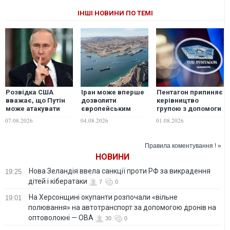
ІНШІ НОВИНИ ПО ТЕМІ
Розвідка США
Іран може вперше
Пентагон припиняє
вважає, що Путін
дозволити
керівництво
може атакувати
європейським
групою з допомоги
одну з країн НАТО
країнам
Україні на тлі
07.08.2026
04.08.2026
01.08.2026
вже цієї осені, -
розмінувати
дистанціювання
WSJ
Ормузьку протоку
США від Європи —
— Bloomberg
Politico
Правила коментування ! »
НОВИНИ
Нова Зеландія ввела санкції проти РФ за викрадення
19:25
дітей і кібератаки
7
0
На Херсонщині окупанти розпочали «вільне
19:01
полювання» на автотранспорт за допомогою дронів на
оптоволокні — ОВА
30
0