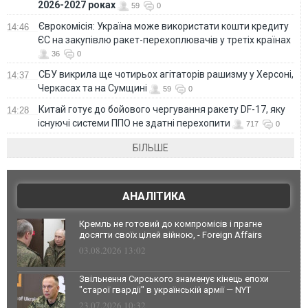
2026-2027 роках
59
0
Єврокомісія: Україна може використати кошти кредиту
14:46
ЄС на закупівлю ракет-перехоплювачів у третіх країнах
36
0
СБУ викрила ще чотирьох агітаторів рашизму у Херсоні,
14:37
Черкасах та на Сумщині
59
0
Китай готує до бойового чергування ракету DF-17, яку
14:28
існуючі системи ППО не здатні перехопити
717
0
БІЛЬШЕ
АНАЛІТИКА
Кремль не готовий до компромісів і прагне
досягти своїх цілей війною, - Foreign Affairs
03.08.2026 13:02
Звільнення Сирського знаменує кінець епохи
"старої гвардії" в українській армії — NYT
23.07.2026 10:32