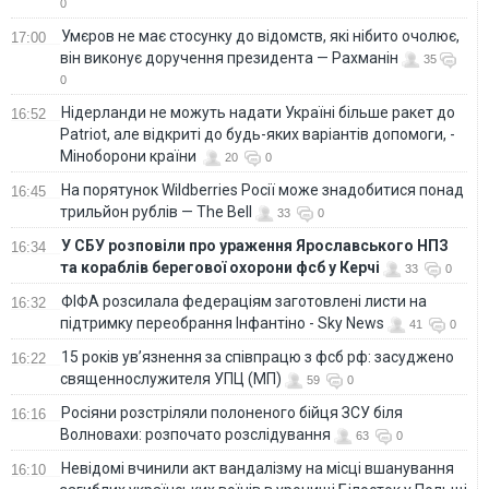
0
Умєров не має стосунку до відомств, які нібито очолює,
17:00
він виконує доручення президента — Рахманін
35
0
Нідерланди не можуть надати Україні більше ракет до
16:52
Patriot, але відкриті до будь-яких варіантів допомоги, -
Міноборони країни
20
0
На порятунок Wildberries Росії може знадобитися понад
16:45
трильйон рублів — The Bell
33
0
У СБУ розповіли про ураження Ярославського НПЗ
16:34
та кораблів берегової охорони фсб у Керчі
33
0
ФІФА розсилала федераціям заготовлені листи на
16:32
підтримку переобрання Інфантіно - Sky News
41
0
15 років ув’язнення за співпрацю з фсб рф: засуджено
16:22
священнослужителя УПЦ (МП)
59
0
Росіяни розстріляли полоненого бійця ЗСУ біля
16:16
Волновахи: розпочато розслідування
63
0
Невідомі вчинили акт вандалізму на місці вшанування
16:10