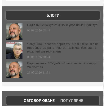
БЛОГИ
Надія лише на культ жінки в українській культурі
06.08.2026 08:49
Чому США не готові передати Україні ліцензію на
виробництво ракет Patriot: політика, безпека та
можливі альтернативи
03.08.2026 20:24
Перспектива: ЗСУ добомблять і всі інші склади
Wildberries
23.07.2026 11:31
ОБГОВОРЮВАНЕ
|
ПОПУЛЯРНЕ