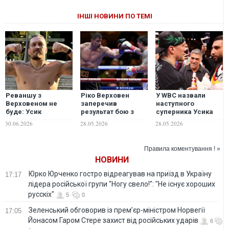
ІНШІ НОВИНИ ПО ТЕМІ
Реваншу з
Ріко Верховен
У WBC назвали
Верховеном не
заперечив
наступного
буде: Усик
результат бою з
суперника Усика
визначився з
Олександром
після перемоги над
30.06.2026
28.05.2026
28.05.2026
двома
Усиком і зажадав
Верховеном
кандидатами на
вибачень від
наступний бій
рефері
Правила коментування ! »
НОВИНИ
Юрко Юрченко гостро відреагував на приїзд в Україну
17:17
лідера російської групи "Ногу свело!": "Не існує хороших
русскіх"
5
0
Зеленський обговорив із прем’єр-міністром Норвегії
17:05
Йонасом Гаром Стере захист від російських ударів
6