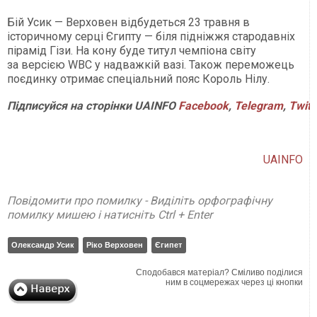
Бій Усик — Верховен відбудеться 23 травня в
історичному серці Єгипту — біля підніжжя стародавніх
пірамід Гізи. На кону буде титул чемпіона світу
за версією WBC у надважкій вазі. Також переможець
поєдинку отримає спеціальний пояс Король Нілу.
Підписуйся
на
сторінки
UAINFO
Facebook
,
Telegram
,
Twitt
UAINFO
Повідомити про помилку - Виділіть орфографічну
помилку мишею і натисніть Ctrl + Enter
Олександр Усик
Ріко Верховен
Єгипет
Сподобався матеріал? Сміливо поділися
ним в соцмережах через ці кнопки