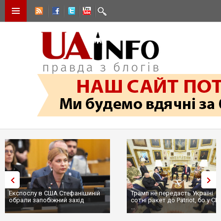
Експослу в США Стефанішиній
Трамп не передасть Україні
обрали запобіжний захід
сотні ракет до Patriot, бо у С
...