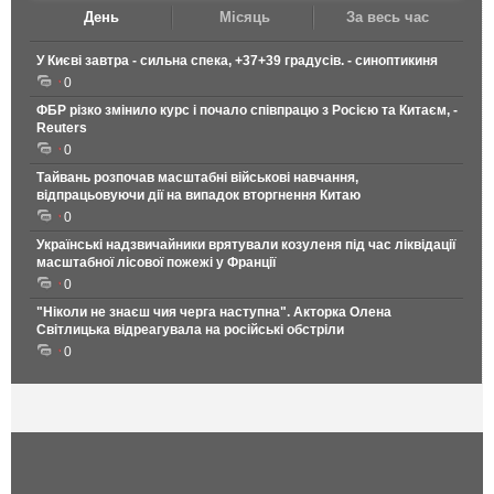
День
Місяць
За весь час
У Києві завтра - сильна спека, +37+39 градусів. - синоптикиня
0
ФБР різко змінило курс і почало співпрацю з Росією та Китаєм, -
Reuters
0
Тайвань розпочав масштабні військові навчання,
відпрацьовуючи дії на випадок вторгнення Китаю
0
Українські надзвичайники врятували козуленя під час ліквідації
масштабної лісової пожежі у Франції
0
"Ніколи не знаєш чия черга наступна". Акторка Олена
Світлицька відреагувала на російські обстріли
0