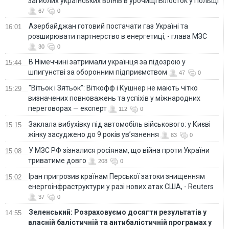
загиблих українських воїнів в урочищі Білосток у Польщі
67
0
Азербайджан готовий постачати газ Україні та
16:01
розширювати партнерство в енергетиці, - глава МЗС
30
0
В Німеччині затримали українця за підозрою у
15:44
шпигунстві за оборонним підприємством
47
0
"Вітьок і Зятьок": Віткофф і Кушнер не мають чітко
15:29
визначених повноважень та успіхів у міжнародних
переговорах — експерт
112
0
Заклала вибухівку під автомобіль військового: у Києві
15:15
жінку засуджено до 9 років ув’язнення
83
0
У МЗС РФ зізналися росіянам, що війна проти України
15:08
триватиме довго
208
0
Іран пригрозив країнам Перської затоки знищенням
15:02
енергоінфраструктури у разі нових атак США, - Reuters
37
0
Зеленський: Розраховуємо досягти результатів у
14:55
власній балістичній та антибалістичній програмах у