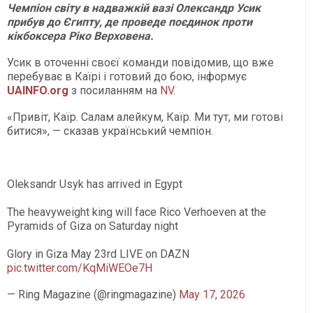
Чемпіон світу в надважкій вазі Олександр Усик
прибув до Єгипту, де проведе поєдинок проти
кікбоксера Ріко Верховена.
Усик в оточенні своєї команди повідомив, що вже
перебуває в Каїрі і готовий до бою, інформує
UAINFO.org
з посиланням на
NV
.
«Привіт, Каїр. Салам алейкум, Каїр. Ми тут, ми готові
битися», — сказав український чемпіон.
Oleksandr Usyk has arrived in Egypt
The heavyweight king will face Rico Verhoeven at the
Pyramids of Giza on Saturday night
Glory in Giza May 23rd LIVE on DAZN
pic.twitter.com/KqMiWEOe7H
— Ring Magazine (@ringmagazine)
May 17, 2026