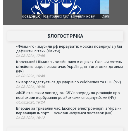
чили нову
Сили оборони уразили Ярославський НПЗ:
Неймар вла
губернатор регіону заявив про наймасштабнішу
"Сантоса".
атаку. ВІДЕО
БЛОГОСТРІЧКА
«Фламінго» змусили рф нервувати: москва повернула у бій
дефіцитні літаки (Факти)
06.08.2026, 17:00
Корецький і Шмигаль розійшлися в оцінках. Скільки сотень
мільйонів євро не вистачає Україні для підготовки до зими
(NV)
06.08.2026, 16:48
Як ворог адаптується до ударів по Wildberries та НПЗ (NV)
06.08.2026, 16:36
«ФСБ стане ким завгодно». СБУ попередила українців про
нові схеми вербування російськими спецслужбами (NV)
06.08.2026, 16:24
Вперше за тривалий час. Експорт електроенергії з України
перевищив імпорт — основні напрямки поставок (NV)
06.08.2026, 16:12