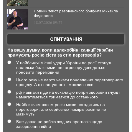
Повний текст резонансного брифінга Михайла
Федорова
18.07.2026 09:27
ОПИТУВАННЯ
На вашу думку, коли далекобійні санкції України
примусять росію сісти за стіл переговорів?
У найближчі місяці удари України по росії стануть
настільки болючими, що агресору доведеться
поновити перемовини
Цього року не варто чекати поновлення переговорного
процесу. А от наступного - можливо все
рф навпаки піде на ескалацію попри здоровий глузд і
намагатиметься триматися до останнього
Найближчим часом росія може погодитись на
переговори, але серйозних намірів росіяни не
матимуть
Вже давно не роблю жодних прогнозів щодо
завершення війни