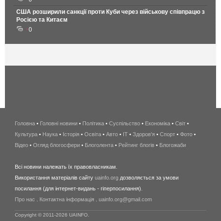
США розширили санкції проти Куби через військову співпрацю з
Росією та Китаєм
0
Головна
•
Головні новини
•
Політика
•
Суспільство
•
Економіка
беспроводной
•
Світ
•
Культура
•
Наука
•
Історія
•
Освіта
•
Авто
•
IT
•
Здоров'я
интернет
•
Спорт
•
Фото
•
Відео
•
Огляд блогосфери
•
Блоголента
•
Рейтинг блогів
киев
•
Блогожаби
и
Всі новини належать їх правовласникам.
область
Використання матеріалів сайту
uainfo.org
дозволяється за умови
wimax
посилання (для інтернет-видань - гіперпосилання).
интернет
Про нас
.
Контактна інформація
.
uainfo.org@gmail.com
в
киеве
Copyright © 2011-2026 UAINFO.