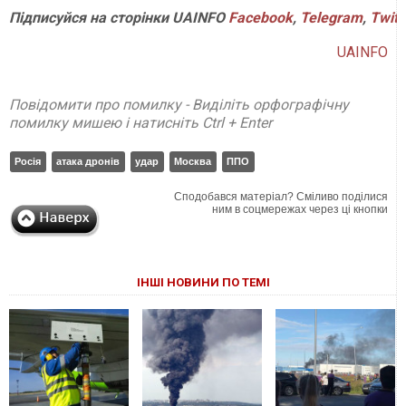
Підписуйся на сторінки UAINFO
Facebook
,
Telegram
,
Twitt
UAINFO
Повідомити про помилку - Виділіть орфографічну
помилку мишею і натисніть Ctrl + Enter
Росія
атака дронів
удар
Москва
ППО
Сподобався матеріал? Сміливо поділися
ним в соцмережах через ці кнопки
ІНШІ НОВИНИ ПО ТЕМІ