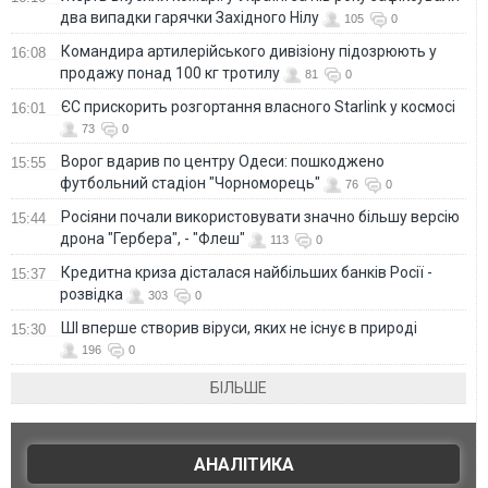
два випадки гарячки Західного Нілу
105
0
Командира артилерійського дивізіону підозрюють у
16:08
продажу понад 100 кг тротилу
81
0
ЄС прискорить розгортання власного Starlink у космосі
16:01
73
0
Ворог вдарив по центру Одеси: пошкоджено
15:55
футбольний стадіон "Чорноморець"
76
0
Росіяни почали використовувати значно більшу версію
15:44
дрона "Гербера", - "Флеш"
113
0
Кредитна криза дісталася найбільших банків Росії -
15:37
розвідка
303
0
ШІ вперше створив віруси, яких не існує в природі
15:30
196
0
БІЛЬШЕ
АНАЛІТИКА