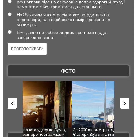
рф навпаки піде на ескалацію попри здоровий глузд і
намагатиметься триматися до останнього
Найближчим часом росія може погодитись на
переговори, але серйозних намірів росіяни не
матимуть
Вже давно не роблю жодних прогнозів щодо
завершення війни
ФОТО
по Сумах,
За 2000 кілометрів від кордону з Україною: в
"Мої іграш
траждали
Єкатеринбурзі після атаки дронів загорівся
суперкарів