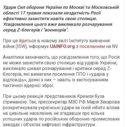
Удари Сил оборони України по Москві та Московській
області 17 травня показали нездатність Росії
ефективно захистити навіть свою столицю.
Усвідомлення цього вже викликало розчарування
серед Z-блогерів і "воєнкорів".
Про це
йдеться
в новому звіті Інституту вивчення
війни (ISW), інформує
UAINFO
.org
з
посиланням
на NV.
Аналітики зазначають, що усвідомлення того, що Росія
не може захистити свою столицю від ударів України,
викликало шквал розчарування і критики серед Z-
блогерів, які вимагали посилення ППО і «ударів у
відповідь», деякі з них — навіть із застосуванням
тактичної ядерної зброї.
При цьому реакція представників Кремля була
стриманою. Так, прессекретар МЗС РФ Марія Захарова
розкритикувала українські удари за їхній нібито вплив
на цивільне населення, не згадавши про кілька
успішних ударів по російських оборонно-промислових
заводах і об'єктах нафтової інфраструктури.