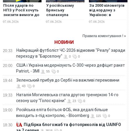
Після ударів по
У російському
За 2000 кілометрів
НПЗ у Росії хочуть
Брянську
від кордону з
знизити вимоги до
спалахнула
Україною: в
якості
пожежа, горять
Єкатеринбурзі
07.08.2026
07.08.2026
07.08.2026
авіапального —
склади — ЗМІ
після атаки дронів
росЗМІ
загорівся склад
Wildberries. ФОТО.
Правила коментування ! »
ВІДЕО
НОВИНИ
Найкращий футболіст ЧС-2026 відмовив "Реалу" заради
20:33
переходу в "Барселону"
0
0
США і Україна модернізують С-300 через дефіцит ракет
20:00
Patriot, - ЗМІ
55
0
Зеленський прибув до Сербії на важливі перемовини
19:44
43
0
Наталія Могилевська стала другою тренеркою 14-го
19:33
сезону шоу "Голос країни"
23
0
Російська еліта боїться ФСБ, яка дедалі більше
19:00
виходить з-під контролю, - Bloomberg
115
0
Підбірка блогожаб та фотоприколів від UAINFO
18:30
за 7 серпня
3515
0