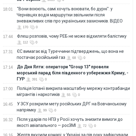
"Вони воюють, самі хочуть воювати, бо дурні": у
18:01
Чернівцях водія маршрутки звільнили після
зневажливих слів про українських захисників. ВІДЕО
170
0
Флеш розповів, чому РЕБ не може відхиляти балістику
17:44
112
0
ЄС вимагає від Туреччини підтверджень, що вона не
17:31
постачає російський газ
68
0
До Дня Ялти: оператори "Group 13" провели
17:14
морський парад біля південного узбережжя Криму, -
ГУР
391
0
Поліція Іспанії викрила масштабну мережу контрабанди
17:00
мігрантів і наркотиків
55
0
У ЗСУ розкрили мету російських ДРГ на Вовчанському
16:45
напрямку
99
0
Після ударів по НПЗ у Росії хочуть знизити вимоги до
16:32
якості авіапального — росЗМІ
72
0
Жертв вкусили комарі: у Україні за пів року зафіксували
16:16