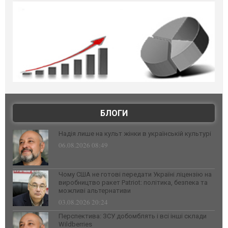
БЛОГИ
Надія лише на культ жінки в українській культурі
06.08.2026 08:49
Чому США не готові передати Україні ліцензію на
виробництво ракет Patriot: політика, безпека та
можливі альтернативи
03.08.2026 20:24
Перспектива: ЗСУ добомблять і всі інші склади
Wildberries