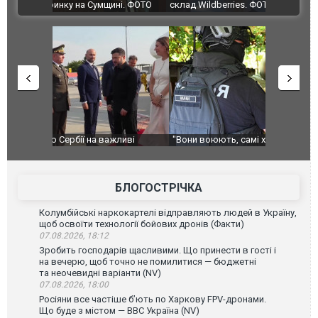
ВІДЕО
ині. ФОТО
склад Wildberries. ФОТО. ВІДЕО
ливі
"Вони воюють, самі хочуть воювати, бо дурні": у
В окупован
Чернівцях водія маршрутки звільнили після
порт: над 
зневажливих слів про українських захисників.
ВІДЕО
ВІДЕО
БЛОГОСТРІЧКА
Колумбійські наркокартелі відправляють людей в Україну,
щоб освоїти технології бойових дронів (Факти)
07.08.2026, 18:12
Зробить господарів щасливими. Що принести в гості і
на вечерю, щоб точно не помилитися — бюджетні
та неочевидні варіанти (NV)
07.08.2026, 18:00
Росіяни все частіше бʼють по Харкову FPV-дронами.
Що буде з містом — ВВС Україна (NV)