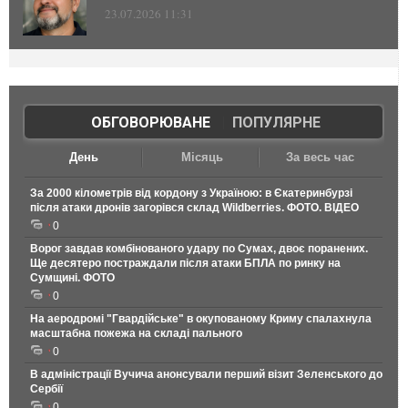
23.07.2026 11:31
ОБГОВОРЮВАНЕ
|
ПОПУЛЯРНЕ
День
Місяць
За весь час
За 2000 кілометрів від кордону з Україною: в Єкатеринбурзі
після атаки дронів загорівся склад Wildberries. ФОТО. ВІДЕО
0
Ворог завдав комбінованого удару по Сумах, двоє поранених.
Ще десятеро постраждали після атаки БПЛА по ринку на
Сумщині. ФОТО
0
На аеродромі "Гвардійське" в окупованому Криму спалахнула
масштабна пожежа на складі пального
0
В адміністрації Вучича анонсували перший візит Зеленського до
Сербії
0