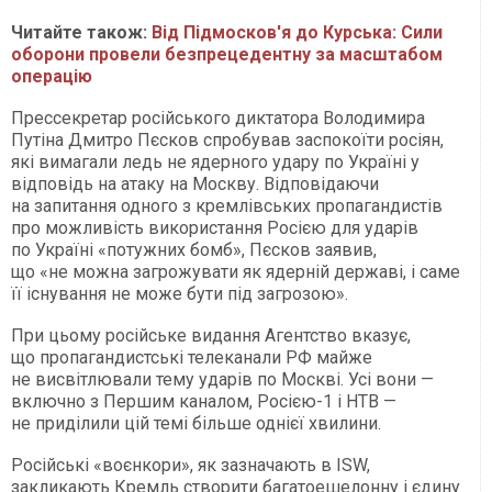
Читайте також:
Від Підмосков'я до Курська: Сили
оборони провели безпрецедентну за масштабом
операцію
Прессекретар російського диктатора Володимира
Путіна Дмитро Пєсков спробував заспокоїти росіян,
які вимагали ледь не ядерного удару по Україні у
відповідь на атаку на Москву. Відповідаючи
на запитання одного з кремлівських пропагандистів
про можливість використання Росією для ударів
по Україні «потужних бомб», Пєсков заявив,
що «не можна загрожувати як ядерній державі, і саме
її існування не може бути під загрозою».
При цьому російське видання Агентство вказує,
що пропагандистські телеканали РФ майже
не висвітлювали тему ударів по Москві. Усі вони —
включно з Першим каналом, Росією-1 і НТВ —
не приділили цій темі більше однієї хвилини.
Російські «воєнкори», як зазначають в ISW,
закликають Кремль створити багатоешелонну і єдину