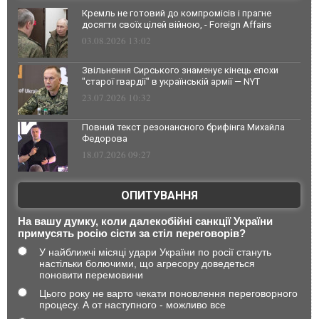
Кремль не готовий до компромісів і прагне
досягти своїх цілей війною, - Foreign Affairs
03.08.2026 13:02
Звільнення Сирського знаменує кінець епохи
"старої гвардії" в українській армії — NYT
23.07.2026 10:32
Повний текст резонансного брифінга Михайла
Федорова
18.07.2026 09:27
ОПИТУВАННЯ
На вашу думку, коли далекобійні санкції України
примусять росію сісти за стіл переговорів?
У найближчі місяці удари України по росії стануть
настільки болючими, що агресору доведеться
поновити перемовини
Цього року не варто чекати поновлення переговорного
процесу. А от наступного - можливо все