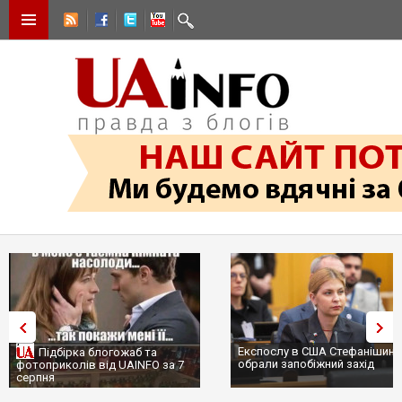
Експослу в США Стефанішині
Підбірка блогожаб та
обрали запобіжний захід
фотоприколів від UAINFO за 7
серпня