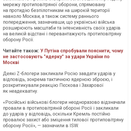
мережу протиповітряної оборони, спрямовану
на протидію безпілотникам на широкій території
навколо Москви, а також систему раннього
попередження, зазначивши, що українські війська
розширюють масштаби та інтенсивність своїх ударів
на великій відстані і перевантажують протиповітряну
оборону Росії.
Читайте також:
У Путіна спробували пояснити, чому
не застосовують "ядерку" за удари України по
Москві
Деякі Z-блогери закликали Росію завдати ударів у
відповідь, зокрема тактичною ядерною зброєю, і
розкритикували реакцію Пєскова і Захарової
як неадекватну.
«Російські військові блогери неодноразово відзначали
провали в протиповітряній обороні Росії і закликали
до ударів у відповідь, оскільки Кремль постійно
провалює захист або зміцення тилової протиповітряну
оборону Росії», — зазначили в ISW.