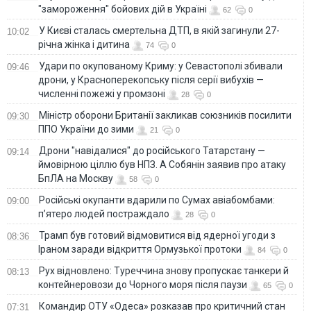
"замороження" бойових дій в Україні
62
0
У Києві сталась смертельна ДТП, в якій загинули 27-
10:02
річна жінка і дитина
74
0
Удари по окупованому Криму: у Севастополі збивали
09:46
дрони, у Красноперекопську після серії вибухів —
численні пожежі у промзоні
28
0
Міністр оборони Британії закликав союзників посилити
09:30
ППО України до зими
21
0
Дрони "навідалися" до російського Татарстану —
09:14
ймовірною ціллю був НПЗ. А Собянін заявив про атаку
БпЛА на Москву
58
0
Російські окупанти вдарили по Сумах авіабомбами:
09:00
п’ятеро людей постраждало
28
0
Трамп був готовий відмовитися від ядерної угоди з
08:36
Іраном заради відкриття Ормузької протоки
84
0
Рух відновлено: Туреччина знову пропускає танкери й
08:13
контейнеровози до Чорного моря після паузи
65
0
Командир ОТУ «Одеса» розказав про критичний стан
07:31