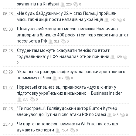
окупантів на Кінбурні
226
0
«Не будь байдужим»: у 22 містах Польщі пройшли
06:28
масштабні акції проти нападів на українців
142
0
Шпигунський скандал і масові висилки: Німеччина
05:33
видворила близько 400 росіян і суттєво скоротила штат
посольства РФ
311
0
Студентам можуть скасувати пенсію по втраті
03:28
годувальника: у ПФУ назвали чотири причини
129
0
Українська розвідка зафіксувала ознаки зростаючого
02:29
песимізму в Росії
317
0
Норвезькі спецназівці привносять «дух вікінгів» у
01:27
підготовку українських військових — Business Insider
203
0
"Ти програєш". Голлівудський актор Ештон Кутчер
00:26
звернувся до Путіна після атаки РФ по Одесі
343
0
Чи варто на телефонi вимикати Wi-Fi на ніч: ось що
23:48
думають експерти
7554
0