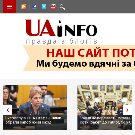
Експослу в США Стефанішиній
Трамп не передасть Україні
обрали запобіжний захід
сотні ракет до Patriot, бо у С
...