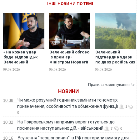
ІНШІ НОВИНИ ПО ТЕМІ
«На кожен удар
Зеленський обговорив
Зеленський
буде відповідь»:
із прем’єр-
підтвердив удари
Зеленський
міністром Норвегії
по двох російських
анонсував нові
Йонасом Гаром
НПЗ та суднах
09.08.2026
06.08.2026
06.08.2026
переговори щодо
Стере захист від
тіньового флоту
ПВО та атаки по
російських ударів
російських НПЗ
Правила коментування ! »
НОВИНИ
Чи може розумний годинник замінити тонометр:
10:38
призначення, особливості та обмеження функції
1
0
На Покровському напрямку ворог готується до
10:32
посилення наступальних дій, - військовий
7
0
Усунення "першопричин": в РФ повторили вимогу для
10:16