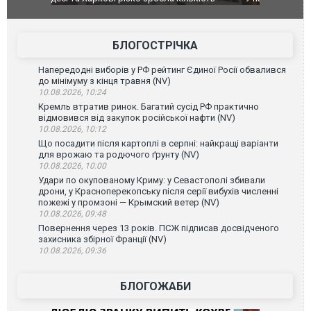
до українс
зіркового 
БЛОГОСТРІЧКА
Напередодні виборів у РФ рейтинг Єдиної Росії обвалився
до мінімуму з кінця травня (NV)
10.08.2026, 10:24
Кремль втратив ринок. Багатий сусід РФ практично
відмовився від закупок російської нафти (NV)
10.08.2026, 10:12
Що посадити після картоплі в серпні: найкращі варіанти
для врожаю та родючого ґрунту (NV)
10.08.2026, 10:00
Удари по окупованому Криму: у Севастополі збивали
дрони, у Красноперекопську після серії вибухів численні
пожежі у промзоні — Крымский ветер (NV)
10.08.2026, 09:48
Повернення через 13 років. ПСЖ підписав досвідченого
захисника збірної Франції (NV)
10.08.2026, 09:36
БЛОГОЖАБИ