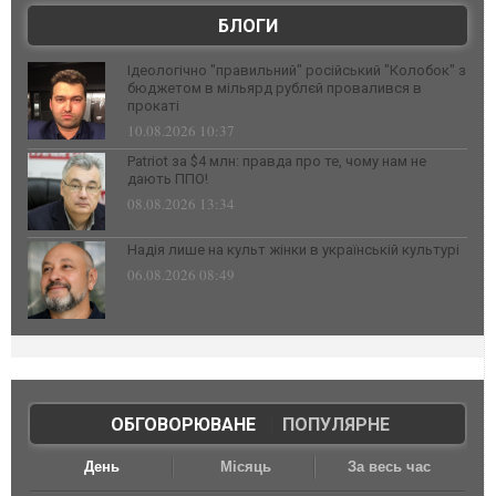
БЛОГИ
Ідеологічно "правильний" російський "Колобок" з
бюджетом в мільярд рублєй провалився в
прокаті
10.08.2026 10:37
Patriot за $4 млн: правда про те, чому нам не
дають ППО!
08.08.2026 13:34
Надія лише на культ жінки в українській культурі
06.08.2026 08:49
ОБГОВОРЮВАНЕ
|
ПОПУЛЯРНЕ
День
Місяць
За весь час