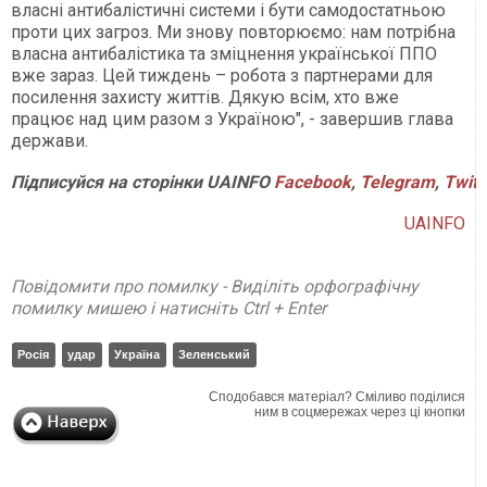
власні антибалістичні системи і бути самодостатньою
проти цих загроз. Ми знову повторюємо: нам потрібна
власна антибалістика та зміцнення української ППО
вже зараз. Цей тиждень – робота з партнерами для
посилення захисту життів. Дякую всім, хто вже
працює над цим разом з Україною", - завершив глава
держави.
Підписуйся
на
сторінки
UAINFO
Facebook
,
Telegram
,
Twitt
UAINFO
Повідомити про помилку - Виділіть орфографічну
помилку мишею і натисніть Ctrl + Enter
Росія
удар
Україна
Зеленський
Сподобався матеріал? Сміливо поділися
ним в соцмережах через ці кнопки