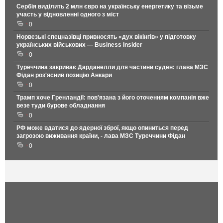
Сербія виділить 2 млн євро на українську енергетику та візьме
участь у відновленні одного з міст
0
Норвезькі спецназівці привносять «дух вікінгів» у підготовку
українських військових — Business Insider
0
Туреччина закриває Дарданелли для частини суден: глава МЗС
Фідан роз'яснив позицію Анкари
0
Трамп хоче Гренландії: пов'язана з його оточенням компанія вже
везе туди бурове обладнання
0
РФ може вдатися до ядерної зброї, якщо опиниться перед
загрозою виживання країни, - лава МЗС Туреччини Фідан
0