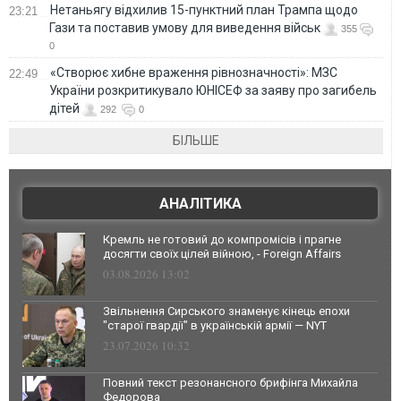
Нетаньягу відхилив 15-пунктний план Трампа щодо
23:21
Гази та поставив умову для виведення військ
355
0
«Створює хибне враження рівнозначності»: МЗС
22:49
України розкритикувало ЮНІСЕФ за заяву про загибель
дітей
292
0
БІЛЬШЕ
АНАЛІТИКА
Кремль не готовий до компромісів і прагне
досягти своїх цілей війною, - Foreign Affairs
03.08.2026 13:02
Звільнення Сирського знаменує кінець епохи
"старої гвардії" в українській армії — NYT
23.07.2026 10:32
Повний текст резонансного брифінга Михайла
Федорова