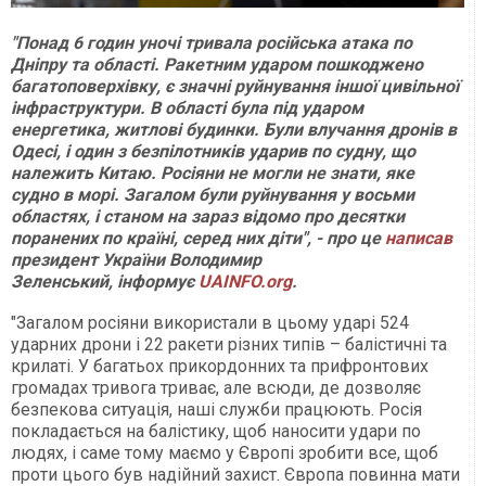
"Понад 6 годин уночі тривала російська атака по
Дніпру та області. Ракетним ударом пошкоджено
багатоповерхівку, є значні руйнування іншої цивільної
інфраструктури. В області була під ударом
енергетика, житлові будинки. Були влучання дронів в
Одесі, і один з безпілотників ударив по судну, що
належить Китаю. Росіяни не могли не знати, яке
судно в морі. Загалом були руйнування у восьми
областях, і станом на зараз відомо про десятки
поранених по країні, серед них діти", - про це
написав
президент України Володимир
Зеленський, інформує
UAINFO.org
.
"Загалом росіяни використали в цьому ударі 524
ударних дрони і 22 ракети різних типів – балістичні та
крилаті. У багатьох прикордонних та прифронтових
громадах тривога триває, але всюди, де дозволяє
безпекова ситуація, наші служби працюють. Росія
покладається на балістику, щоб наносити удари по
людях, і саме тому маємо у Європі зробити все, щоб
проти цього був надійний захист. Європа повинна мати