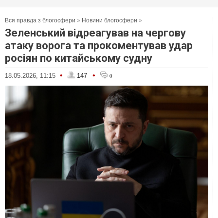
Вся правда з блогосфери
»
Новини блогосфери
»
Зеленський відреагував на чергову
атаку ворога та прокоментував удар
росіян по китайському судну
•
•
18.05.2026, 11:15
147
0