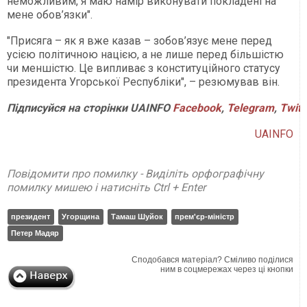
неможливим, я маю намір виконувати покладені на
мене обов’язки".
"Присяга – як я вже казав – зобов’язує мене перед
усією політичною нацією, а не лише перед більшістю
чи меншістю. Це випливає з конституційного статусу
президента Угорської Республіки", – резюмував він.
Підписуйся
на
сторінки
UAINFO
Facebook
,
Telegram
,
Twitt
UAINFO
Повідомити про помилку - Виділіть орфографічну
помилку мишею і натисніть Ctrl + Enter
президент
Угорщина
Тамаш Шуйок
прем'єр-міністр
Петер Мадяр
Сподобався матеріал? Сміливо поділися
ним в соцмережах через ці кнопки