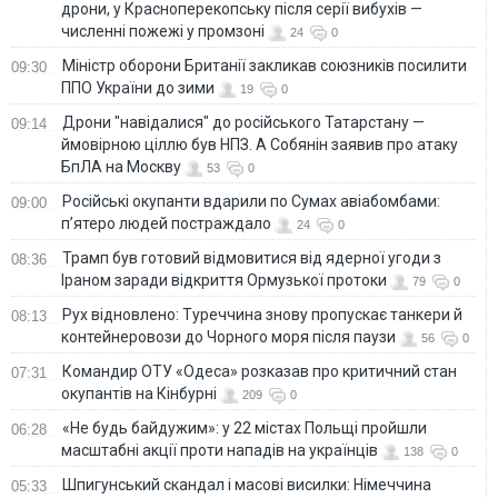
дрони, у Красноперекопську після серії вибухів —
численні пожежі у промзоні
24
0
Міністр оборони Британії закликав союзників посилити
09:30
ППО України до зими
19
0
Дрони "навідалися" до російського Татарстану —
09:14
ймовірною ціллю був НПЗ. А Собянін заявив про атаку
БпЛА на Москву
53
0
Російські окупанти вдарили по Сумах авіабомбами:
09:00
п’ятеро людей постраждало
24
0
Трамп був готовий відмовитися від ядерної угоди з
08:36
Іраном заради відкриття Ормузької протоки
79
0
Рух відновлено: Туреччина знову пропускає танкери й
08:13
контейнеровози до Чорного моря після паузи
56
0
Командир ОТУ «Одеса» розказав про критичний стан
07:31
окупантів на Кінбурні
209
0
«Не будь байдужим»: у 22 містах Польщі пройшли
06:28
масштабні акції проти нападів на українців
138
0
Шпигунський скандал і масові висилки: Німеччина
05:33