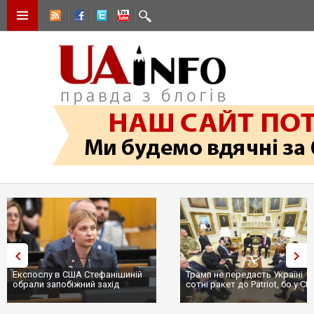
Експослу в США Стефанішиній
Трамп не передасть Україні
обрали запобіжний захід
сотні ракет до Patriot, бо у С
...