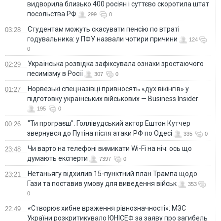
видворила близько 400 росіян і суттєво скоротила штат
посольства РФ
299
0
Студентам можуть скасувати пенсію по втраті
03:28
годувальника: у ПФУ назвали чотири причини
124
0
Українська розвідка зафіксувала ознаки зростаючого
02:29
песимізму в Росії
307
0
Норвезькі спецназівці привносять «дух вікінгів» у
01:27
підготовку українських військових — Business Insider
195
0
"Ти програєш". Голлівудський актор Ештон Кутчер
00:26
звернувся до Путіна після атаки РФ по Одесі
335
0
Чи варто на телефонi вимикати Wi-Fi на ніч: ось що
23:48
думають експерти
7397
0
Нетаньягу відхилив 15-пунктний план Трампа щодо
23:21
Гази та поставив умову для виведення військ
353
0
«Створює хибне враження рівнозначності»: МЗС
22:49
України розкритикувало ЮНІСЕФ за заяву про загибель