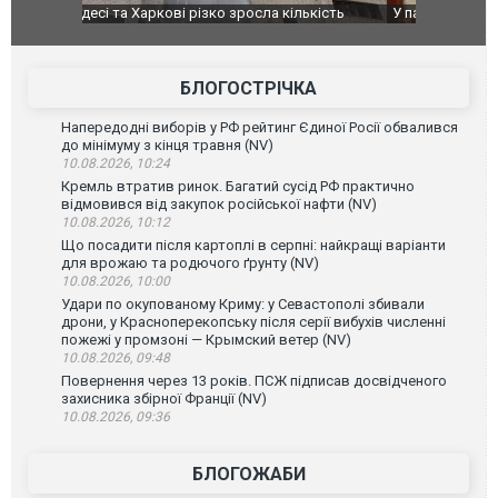
ькість
У парламенті Косово прем'єра закидали яйцями
Приїхав за
до українс
зіркового 
БЛОГОСТРІЧКА
Напередодні виборів у РФ рейтинг Єдиної Росії обвалився
до мінімуму з кінця травня (NV)
10.08.2026, 10:24
Кремль втратив ринок. Багатий сусід РФ практично
відмовився від закупок російської нафти (NV)
10.08.2026, 10:12
Що посадити після картоплі в серпні: найкращі варіанти
для врожаю та родючого ґрунту (NV)
10.08.2026, 10:00
Удари по окупованому Криму: у Севастополі збивали
дрони, у Красноперекопську після серії вибухів численні
пожежі у промзоні — Крымский ветер (NV)
10.08.2026, 09:48
Повернення через 13 років. ПСЖ підписав досвідченого
захисника збірної Франції (NV)
10.08.2026, 09:36
БЛОГОЖАБИ