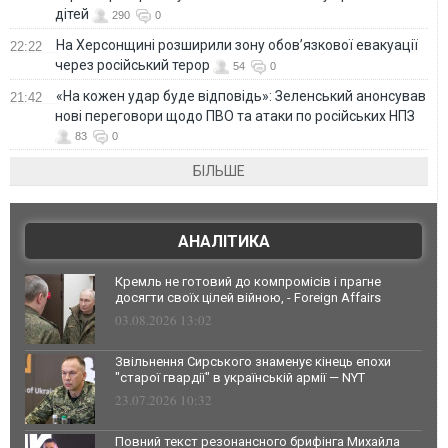
дітей
290
0
На Херсонщині розширили зону обов’язкової евакуації
22:22
через російський терор
54
0
«На кожен удар буде відповідь»: Зеленський анонсував
21:42
нові переговори щодо ПВО та атаки по російських НПЗ
83
0
БІЛЬШЕ
АНАЛІТИКА
Кремль не готовий до компромісів і прагне
досягти своїх цілей війною, - Foreign Affairs
03.08.2026 13:02
Звільнення Сирського знаменує кінець епохи
"старої гвардії" в українській армії — NYT
23.07.2026 10:32
Повний текст резонансного брифінга Михайла