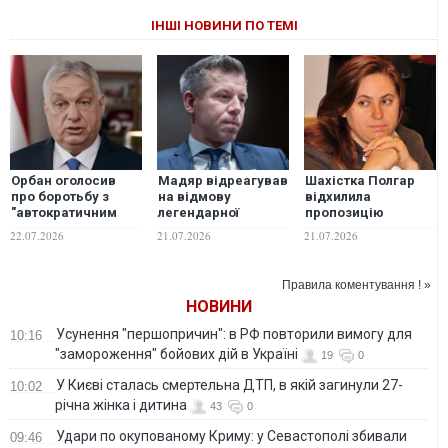
ІНШІ НОВИНИ ПО ТЕМІ
Орбан оголосив
Мадяр відреагував
Шахістка Полгар
про боротьбу з
на відмову
відхилила
"автократичним
легендарної
пропозицію
режимом" партії
шахістки від
Мадяра стати
22.07.2026
21.07.2026
21.07.2026
Мадяра: хоче
посади президента
президенткою
"відновити
Угорщини
Угорщини
демократію"
Правила коментування ! »
НОВИНИ
Усунення "першопричин": в РФ повторили вимогу для
10:16
"замороження" бойових дій в Україні
19
0
У Києві сталась смертельна ДТП, в якій загинули 27-
10:02
річна жінка і дитина
43
0
Удари по окупованому Криму: у Севастополі збивали
09:46