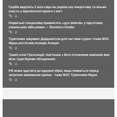
Сербія виділить 2 млн євро на українську енергетику та візьме
участь у відновленні одного з міст
0
Норвезькі спецназівці привносять «дух вікінгів» у підготовку
українських військових — Business Insider
0
Туреччина закриває Дарданелли для частини суден: глава МЗС
Фідан роз'яснив позицію Анкари
0
Трамп хоче Гренландії: пов'язана з його оточенням компанія вже
везе туди бурове обладнання
0
РФ може вдатися до ядерної зброї, якщо опиниться перед
загрозою виживання країни, - лава МЗС Туреччини Фідан
0