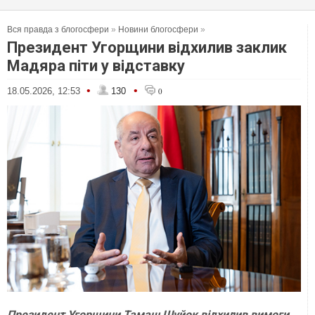
Вся правда з блогосфери
»
Новини блогосфери
»
Президент Угорщини відхилив заклик
Мадяра піти у відставку
•
•
18.05.2026, 12:53
130
0
Президент Угорщини Тамаш Шуйок відхилив вимоги