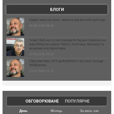
БЛОГИ
Надія лише на культ жінки в українській культурі
06.08.2026 08:49
Чому США не готові передати Україні ліцензію на
виробництво ракет Patriot: політика, безпека та
можливі альтернативи
03.08.2026 20:24
Перспектива: ЗСУ добомблять і всі інші склади
Wildberries
23.07.2026 11:31
ОБГОВОРЮВАНЕ
|
ПОПУЛЯРНЕ
День
Місяць
За весь час