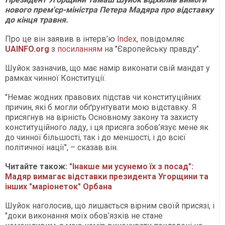
нового прем'єр-міністра Петера Мадяра про відставку
до кінця травня.
Про це він заявив в інтерв’ю
Index
, повідомляє
UAINFO.org
з
посиланням
на "Європейську правду".
Шуйок зазначив, що має намір виконати свій мандат у
рамках чинної Конституції.
"Немає жодних правових підстав чи конституційних
причин, які б могли обґрунтувати мою відставку. Я
присягнув на вірність Основному закону та захисту
конституційного ладу, і ця присяга зобов’язує мене як
до чинної більшості, так і до меншості, і до всієї
політичної нації", – сказав він.
Читайте також:
"Інакше ми усунемо їх з посад":
Мадяр вимагає відставки президента Угорщини та
інших "маріонеток" Орбана
Шуйок наголосив, що лишається вірним своїй присязі, і
"доки виконання моїх обов’язків не стане