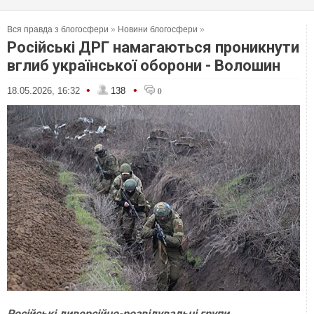
Вся правда з блогосфери
»
Новини блогосфери
»
Російські ДРГ намагаються проникнути
вглиб української оборони - Волошин
•
•
18.05.2026, 16:32
138
0
Російські диверсійно-розвідувальні групи