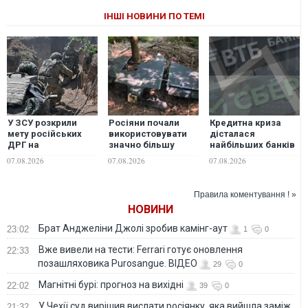
ІНШІ НОВИНИ ПО ТЕМІ
У ЗСУ розкрили
Росіяни почали
Кредитна криза
мету російських
використовувати
дісталася
ДРГ на
значно більшу
найбільших банків
Вовчанському
версію дрона
Росії - розвідка
07.08.2026
07.08.2026
07.08.2026
напрямку
"Гербера", - "Флеш"
Правила коментування ! »
НОВИНИ
Брат Анджеліни Джолі зробив камінг-аут
23:02
1
0
Вже вивели на тести: Ferrari готує оновлення
22:33
позашляховика Purosangue. ВІДЕО
29
0
Магнітні бурі: прогноз на вихідні
22:02
39
0
У Чехії суд вирішив вислати росіянку, яка вийшла заміж
21:32