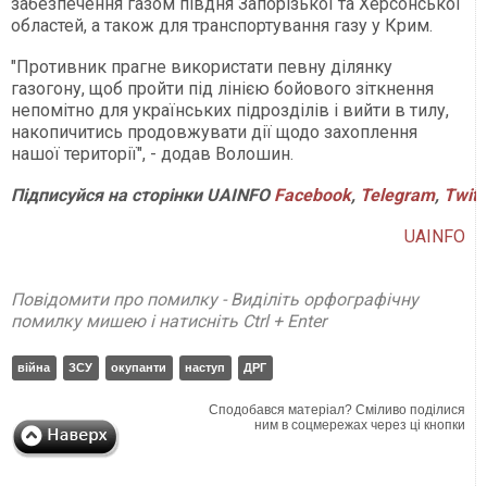
забезпечення газом півдня Запорізької та Херсонської
областей, а також для транспортування газу у Крим.
"Противник прагне використати певну ділянку
газогону, щоб пройти під лінією бойового зіткнення
непомітно для українських підрозділів і вийти в тилу,
накопичитись продовжувати дії щодо захоплення
нашої території", - додав Волошин.
Підписуйся
на
сторінки
UAINFO
Facebook
,
Telegram
,
Twitt
UAINFO
Повідомити про помилку - Виділіть орфографічну
помилку мишею і натисніть Ctrl + Enter
війна
ЗСУ
окупанти
наступ
ДРГ
Сподобався матеріал? Сміливо поділися
ним в соцмережах через ці кнопки