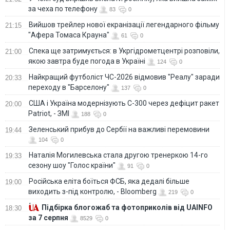
за чеха по телефону
83
0
Вийшов трейлер нової екранізації легендарного фільму
21:15
"Афера Томаса Крауна"
61
0
Спека ще затримується: в Укргідрометцентрі розповіли,
21:00
якою завтра буде погода в Україні
124
0
Найкращий футболіст ЧС-2026 відмовив "Реалу" заради
20:33
переходу в "Барселону"
137
0
США і Україна модернізують С-300 через дефіцит ракет
20:00
Patriot, - ЗМІ
188
0
Зеленський прибув до Сербії на важливі перемовини
19:44
104
0
Наталія Могилевська стала другою тренеркою 14-го
19:33
сезону шоу "Голос країни"
91
0
Російська еліта боїться ФСБ, яка дедалі більше
19:00
виходить з-під контролю, - Bloomberg
219
0
Підбірка блогожаб та фотоприколів від UAINFO
18:30
за 7 серпня
8529
0