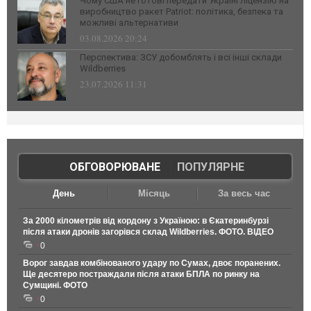
Чому США не готові передати Україні ліцензію на
виробництво ракет Patriot: політика, безпека та
можливі альтернативи
03.08.2026 20:24
Перспектива: ЗСУ добомблять і всі інші склади
Wildberries
23.07.2026 11:31
ОБГОВОРЮВАНЕ
|
ПОПУЛЯРНЕ
День
Місяць
За весь час
За 2000 кілометрів від кордону з Україною: в Єкатеринбурзі
після атаки дронів загорівся склад Wildberries. ФОТО. ВІДЕО
0
Ворог завдав комбінованого удару по Сумах, двоє поранених.
Ще десятеро постраждали після атаки БПЛА по ринку на
Сумщині. ФОТО
0