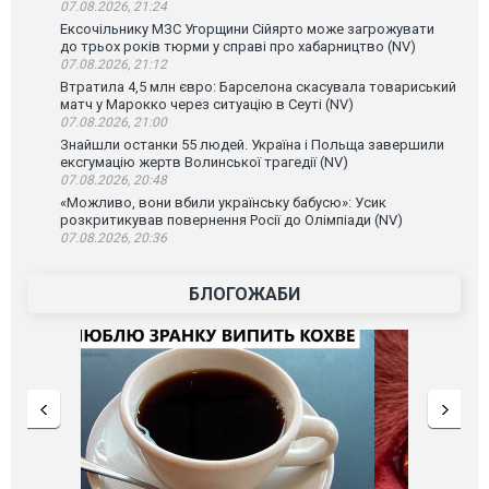
07.08.2026, 21:24
Ексочільнику МЗС Угорщини Сійярто може загрожувати
до трьох років тюрми у справі про хабарництво (NV)
07.08.2026, 21:12
Втратила 4,5 млн євро: Барселона скасувала товариський
матч у Марокко через ситуацію в Сеуті (NV)
07.08.2026, 21:00
Знайшли останки 55 людей. Україна і Польща завершили
ексгумацію жертв Волинської трагедії (NV)
07.08.2026, 20:48
«Можливо, вони вбили українську бабусю»: Усик
розкритикував повернення Росії до Олімпіади (NV)
07.08.2026, 20:36
БЛОГОЖАБИ