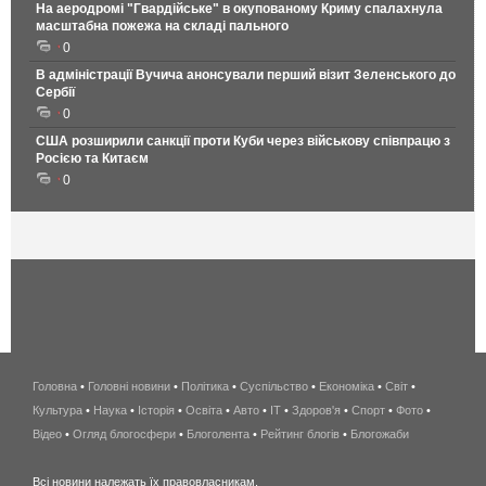
На аеродромі "Гвардійське" в окупованому Криму спалахнула
масштабна пожежа на складі пального
0
В адміністрації Вучича анонсували перший візит Зеленського до
Сербії
0
США розширили санкції проти Куби через військову співпрацю з
Росією та Китаєм
0
Головна
•
Головні новини
•
Політика
•
Суспільство
•
Економіка
беспроводной
•
Світ
•
Культура
•
Наука
•
Історія
•
Освіта
•
Авто
•
IT
•
Здоров'я
интернет
•
Спорт
•
Фото
•
Відео
•
Огляд блогосфери
•
Блоголента
•
Рейтинг блогів
киев
•
Блогожаби
и
Всі новини належать їх правовласникам.
область