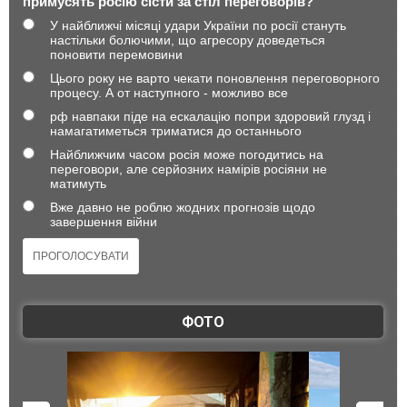
примусять росію сісти за стіл переговорів?
У найближчі місяці удари України по росії стануть
настільки болючими, що агресору доведеться
поновити перемовини
Цього року не варто чекати поновлення переговорного
процесу. А от наступного - можливо все
рф навпаки піде на ескалацію попри здоровий глузд і
намагатиметься триматися до останнього
Найближчим часом росія може погодитись на
переговори, але серйозних намірів росіяни не
матимуть
Вже давно не роблю жодних прогнозів щодо
завершення війни
ФОТО