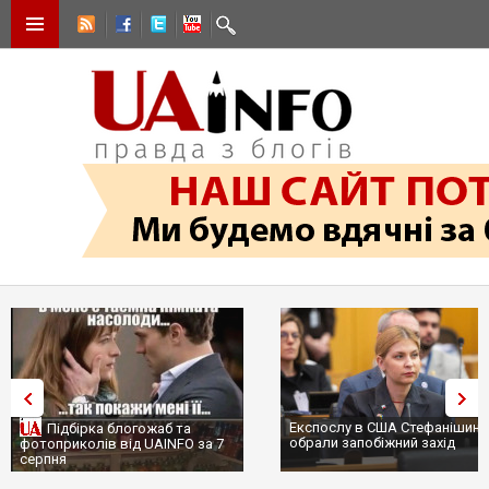
Експослу в США Стефанішині
Підбірка блогожаб та
обрали запобіжний захід
фотоприколів від UAINFO за 7
серпня