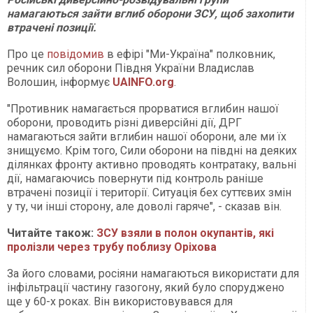
намагаються зайти вглиб оборони ЗСУ, щоб захопити
втрачені позиції.
Про це
повідомив
в ефірі "Ми-Україна" полковник,
речник сил оборони Півдня України Владислав
Волошин, інформує
UAINFO.org
.
"Противник намагається прорватися вглибин нашої
оборони, проводить різні диверсійні дії, ДРГ
намагаються зайти вглибин нашої оборони, але ми їх
знищуємо. Крім того, Сили оборони на півдні на деяких
ділянках фронту активно проводять контратаку, вальні
дії, намагаючись повернути під контроль раніше
втрачені позиції і території. Ситуація бех суттєвих змін
у ту, чи інші сторону, але доволі гаряче", - сказав він.
Читайте також:
ЗСУ взяли в полон окупантів, які
пролізли через трубу поблизу Оріхова
За його словами, росіяни намагаються використати для
інфільтрації частину газогону, який було споруджено
ще у 60-х роках. Він використовувався для