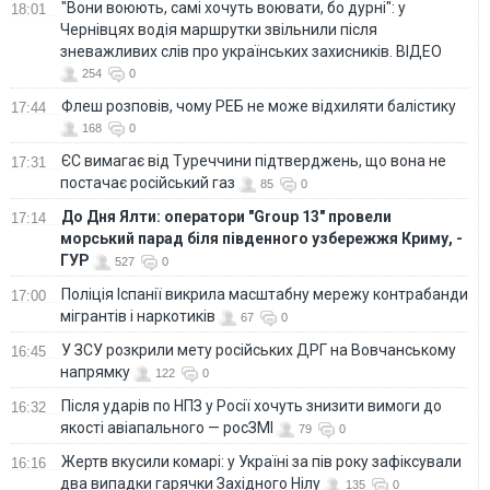
"Вони воюють, самі хочуть воювати, бо дурні": у
18:01
Чернівцях водія маршрутки звільнили після
зневажливих слів про українських захисників. ВІДЕО
254
0
Флеш розповів, чому РЕБ не може відхиляти балістику
17:44
168
0
ЄС вимагає від Туреччини підтверджень, що вона не
17:31
постачає російський газ
85
0
До Дня Ялти: оператори "Group 13" провели
17:14
морський парад біля південного узбережжя Криму, -
ГУР
527
0
Поліція Іспанії викрила масштабну мережу контрабанди
17:00
мігрантів і наркотиків
67
0
У ЗСУ розкрили мету російських ДРГ на Вовчанському
16:45
напрямку
122
0
Після ударів по НПЗ у Росії хочуть знизити вимоги до
16:32
якості авіапального — росЗМІ
79
0
Жертв вкусили комарі: у Україні за пів року зафіксували
16:16
два випадки гарячки Західного Нілу
135
0