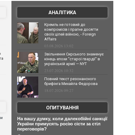
АНАЛІТИКА
Кремль не готовий до
компромісів і прагне досягти
своїх цілей війною, - Foreign
Affairs
03.08.2026 13:02
о
Звільнення Сирського знаменує
та
кінець епохи "старої гвардії" в
українській армії — NYT
23.07.2026 10:32
Повний текст резонансного
брифінга Михайла Федорова
18.07.2026 09:27
ОПИТУВАННЯ
ни
На вашу думку, коли далекобійні санкції
України примусять росію сісти за стіл
переговорів?