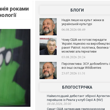
анія роками
БЛОГИ
нології
Надія лише на культ жінки в
українській культурі
06.08.2026 08:49
Чому США не готові передати
Україні ліцензію на виробництв
ракет Patriot: політика, безпека 
можливі альтернативи
03.08.2026 20:24
Перспектива: ЗСУ добомблять і
всі інші склади Wildberries
23.07.2026 11:31
БЛОГОСТРІЧКА
Наймолодший дебютант збірної Аргенти
перейшов із Реала у клуб Серії А (NV)
08.08.2026, 20:00
Сенат США затвердив генпрокурором