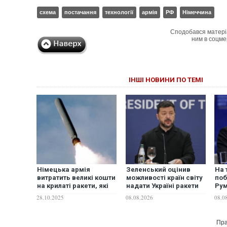
схема
постачання
технології
армія
РФ
Німеччина
Сподобався матері
ним в соцме
ІНШІ НОВИНИ ПО ТЕМІ
Німецька армія
Зеленський оцінив
На 
витратить великі кошти
можливості країн світу
поб
на крилаті ракети, які
надати Україні ракети
Рум
здатні долетіти до
до Patriot
виб
28.10.2025
08.08.2026
08.0
Москви, – The Times
без
Пра