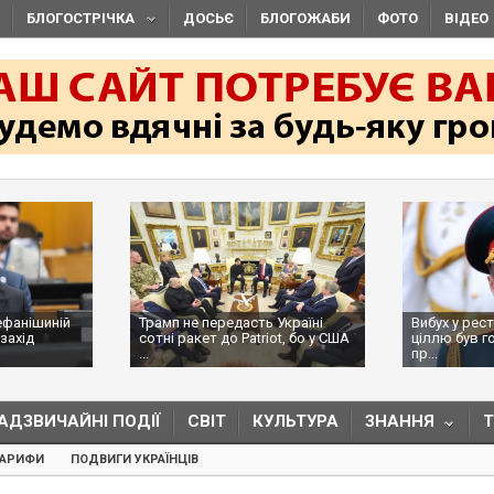
БЛОГОСТРІЧКА
ДОСЬЄ
БЛОГОЖАБИ
ФОТО
ВІДЕО
ефанішиній
Трамп не передасть Україні
Вибух у рес
захід
сотні ракет до Patriot, бо у США
ціллю був г
...
пр...
АДЗВИЧАЙНІ ПОДІЇ
СВІТ
КУЛЬТУРА
ЗНАННЯ
ТАРИФИ
ПОДВИГИ УКРАЇНЦІВ