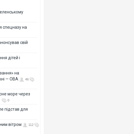
 Зеленському
я спецназу на
анонсував свій
ня дітей і
вання» на
кні — ОВА
46
рне море через
0
е підстав для
нним вітром
112