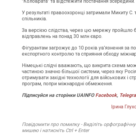
"Коловрата" та відстежити постачання зсередини.
У результаті правоохоронці затримали Микиту С. т
спільників.
За версією слідства, через цю мережу пройшло б
відправлень на понад 30 млн євро.
Фігурантам загрожує до 10 років ув’язнення за 
експортного контролю та сприяння обходу міжнар
Німецькі слідчі вважають, що викрита схема мо
частиною значно більшої системи, через яку Рос
отримувати західні технології для військових і ст
програм, попри міжнародні обмеження.
Підписуйся
на
сторінки
UAINFO
Facebook
,
Telegr
Ірина Глух
Повідомити про помилку - Виділіть орфографічн
мишею і натисніть Ctrl + Enter