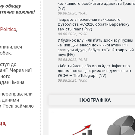
колишнього особистого адвоката Трамп
му обходу
(NV)
ритично важливі
08.08.2026, 19:45
Гвардіола переконав найкращого
футболіста ЧС-2026 обрати Барселону
Politico
,
замість Реала (NV)
08.08.2026, 19:30
У будинок влучили п’ять дронів: у Пухівці
на Київщині внаслідок нічної атаки РФ
 опинилася
загинули дідусь, бабуся та їхній трирічний
Любек.
онук (NV)
08.08.2026, 19:15
оступ до
«Або ти йдеш, або вона йде»: Інфантіно
нії. Через неї
допоміг коханці отримати підвищення в
УЄФА — The Telegraph (NV)
йного
08.08.2026, 19:00
дані імена.
 переправляли
За даними
ІНФОГРАФІКА
о Росії займало
ця,