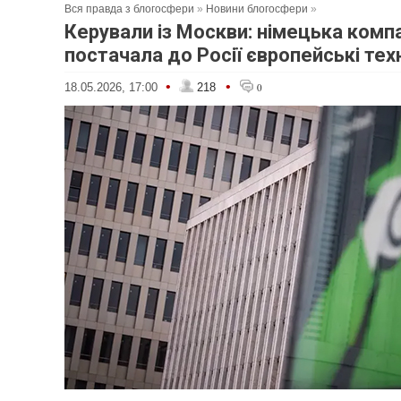
Вся правда з блогосфери
»
Новини блогосфери
»
Керували із Москви: німецька комп
постачала до Росії європейські тех
•
•
18.05.2026, 17:00
218
0