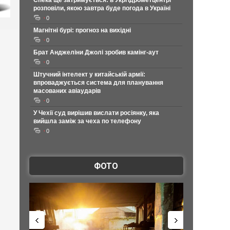
Спека ще затримується: в Укргідрометцентрі
розповіли, якою завтра буде погода в Україні
0
Магнітні бурі: прогноз на вихідні
0
Брат Анджеліни Джолі зробив камінг-аут
0
Штучний інтелект у китайській армії:
впроваджується система для планування
масованих авіаударів
0
У Чехії суд вирішив вислати росіянку, яка
вийшла заміж за чеха по телефону
0
ФОТО