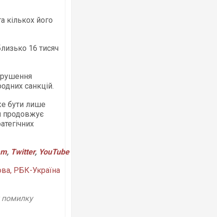
а кількох його
Ворог завдав комбінованого удару по
двоє поранених. Ще десятеро постра
лизько 16 тисяч
після атаки БПЛА по ринку на Сумщині
порушення
одних санкцій.
же бути лише
ія продовжує
ратегічних
am
,
Twitter
,
YouTube
Одесу накрила потужна злива з градо
ураганним вітром
ова, РБК-Україна
у помилку