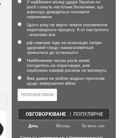
У найближчі місяці удари України по
а
росії стануть настільки болючими, що
агресору доведеться поновити
перемовини
Цього року не варто чекати поновлення
переговорного процесу. А от наступного
- можливо все
рф навпаки піде на ескалацію попри
здоровий глузд і намагатиметься
триматися до останнього
Найближчим часом росія може
погодитись на переговори, але
серйозних намірів росіяни не матимуть
Вже давно не роблю жодних прогнозів
щодо завершення війни
ОБГОВОРЮВАНЕ
|
ПОПУЛЯРНЕ
День
Місяць
За весь час