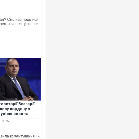
ал? Сміливо поділися
режах через ці кнопки
території Болгарії
лизу кордону з
унією впав та
ухнув невідомий
8.2026
пілотник
вила коментування ! »