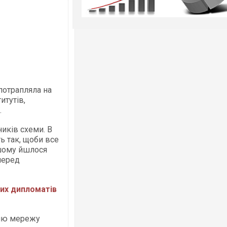
 потрапляла на
итутів,
.
ників схеми. В
ь так, щоби все
ншому йшлося
перед
ких дипломатів
шню мережу