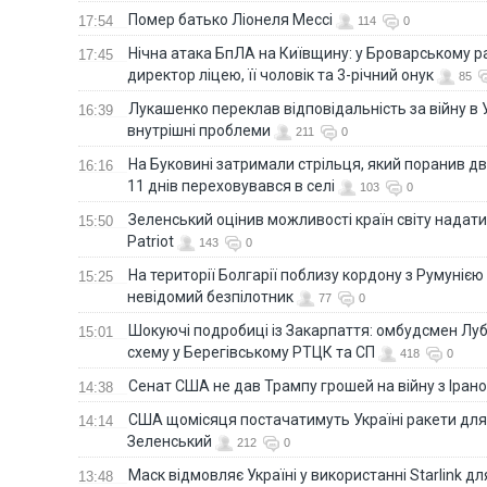
Помер батько Ліонеля Мессі
17:54
114
0
Нічна атака БпЛА на Київщину: у Броварському р
17:45
директор ліцею, її чоловік та 3-річний онук
85
Лукашенко переклав відповідальність за війну в Ук
16:39
внутрішні проблеми
211
0
На Буковині затримали стрільця, який поранив дв
16:16
11 днів переховувався в селі
103
0
Зеленський оцінив можливості країн світу надати
15:50
Patriot
143
0
На території Болгарії поблизу кордону з Румунією
15:25
невідомий безпілотник
77
0
Шокуючі подробиці із Закарпаття: омбудсмен Лу
15:01
схему у Берегівському РТЦК та СП
418
0
Сенат США не дав Трампу грошей на війну з Іран
14:38
США щомісяця постачатимуть Україні ракети для P
14:14
Зеленський
212
0
Маск відмовляє Україні у використанні Starlink дл
13:48