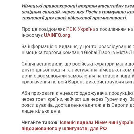
Німецькі правоохоронці викрили масштабну схе
західних санкцій, через яку Росія отримувала к
технології для своєї військової промисловості.
Про це повідомляє
РБК-Україна
з посиланням на
інформує
UAINFO.org
.
За інформацією видання, у центрі розслідування
німецька торгова компанія Global Trade із міста 
Слідчі встановили, що російські куратори мали д
внутрішньої пошти та листування німецької компа
вони оформлювали замовлення на товари подві
призначення по всій Європі, використовуючи вига
Аби приховати кінцевого одержувача, продукцію
через треті країни, найчастіше через Туреччину. 
розслідувачів, доставлення вантажів із Європи д
лише кілька днів.
Читайте також:
Іспанія видала Німеччині україн
підозрюваного у шпигунстві для РФ