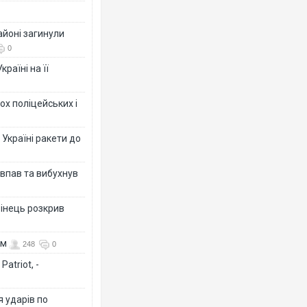
айоні загинули
0
раїні на її
ох поліцейських і
 Україні ракети до
 впав та вибухнув
бінець розкрив
ом
248
0
atriot, -
я ударів по