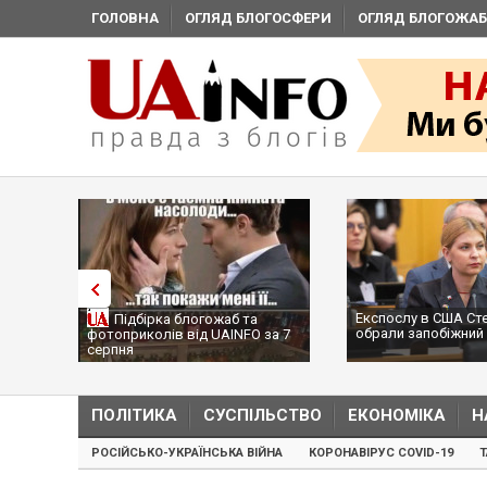
ГОЛОВНА
ОГЛЯД БЛОГОСФЕРИ
ОГЛЯД БЛОГОЖАБ
Експослу в США Ст
Підбірка блогожаб та
обрали запобіжний 
фотоприколів від UAINFO за 7
серпня
ПОЛІТИКА
СУСПІЛЬСТВО
ЕКОНОМІКА
Н
РОСІЙСЬКО-УКРАЇНСЬКА ВІЙНА
КОРОНАВІРУС COVID-19