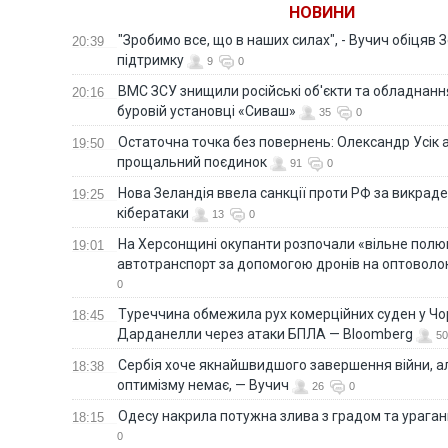
НОВИНИ
"Зробимо все, що в наших силах", - Вучич обіцяв
20:39
підтримку
9
0
ВМС ЗСУ знищили російські об'єкти та обладнанн
20:16
буровій установці «Сиваш»
35
0
Остаточна точка без повернень: Олександр Усік 
19:50
прощальний поєдинок
91
0
Нова Зеландія ввела санкції проти РФ за викраден
19:25
кібератаки
13
0
На Херсонщині окупанти розпочали «вільне полю
19:01
автотранспорт за допомогою дронів на оптоволо
0
Туреччина обмежила рух комерційних суден у Чо
18:45
Дарданелли через атаки БПЛА — Bloomberg
50
Сербія хоче якнайшвидшого завершення війни, ал
18:38
оптимізму немає, — Вучич
26
0
Одесу накрила потужна злива з градом та урага
18:15
0