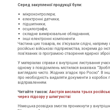
Серед закупленої продукції були:
мікроконтролери;
електронні датчики;
підшипники;
осцилографи;
складне вимірювальне обладнання;
інші електронні компоненти.
Частина цих товарів, як з’ясували слідчі, напряму
російські військові підприємства, зокрема до інст
пов’язаних із програмою створення ядерної зброї
У матеріалах справи є внутрішнє листування учас
одному з повідомлень містилася вказівка: "Зробіт
виглядало чисто. Жодних згадок про Росію". В і
про необхідність видаляти документи з коробок 
відправленням.
Читайте також:
Австрія вислала трьох російсь
через підозру у шпигунстві
Німецька розвідка змогла проникнути у внутрі