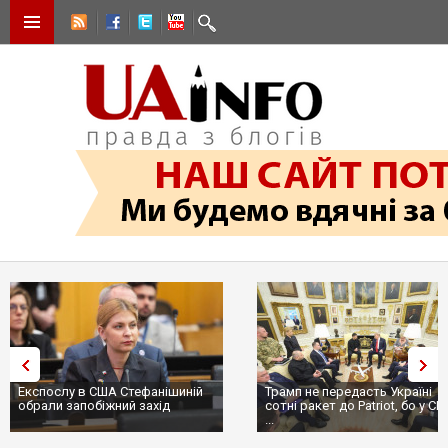
Експослу в США Стефанішиній
Трамп не передасть Україні
обрали запобіжний захід
сотні ракет до Patriot, бо у С
...