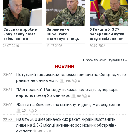
Сирський зробив
Звільнення
У Генштабі ЗСУ
нову заяву після
Сирського
заперечили чутки
звільнення з
знаменує кінець
щодо звільнення
посади головкома
епохи "старої
Сирського
26.07.2026
23.07.2026
20.07.2026
гвардії" в
українській армії —
NYT
Правила коментування ! »
НОВИНИ
Потужний гавайський телескоп виявив на Сонці те, чого
23:55
раніше не бачив ніхто
145
0
"Мої іграшки": Роналду показав колекцію суперкарів
23:31
вартістю понад 25 млн євро
90
0
Життя на Землі могло виникнути двічі, – дослідження
23:00
154
0
Навіть 300 американських ракет Україні вистачить
22:53
лише на 2,5-3 місяці активних російських обстрілів -
експерт
45
0