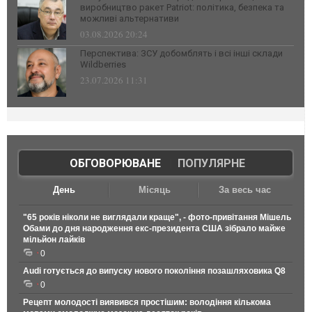
виробництво ракет Patriot: політика, безпека та
можливі альтернативи
03.08.2026 20:24
Перспектива: ЗСУ добомблять і всі інші склади
Wildberries
23.07.2026 11:31
ОБГОВОРЮВАНЕ
|
ПОПУЛЯРНЕ
День
Місяць
За весь час
"65 років ніколи не виглядали краще", - фото-привітання Мішель
Обами до дня народження екс-президента США зібрало майже
мільйон лайків
0
Audi готується до випуску нового покоління позашляховика Q8
0
Рецепт молодості виявився простішим: володіння кількома