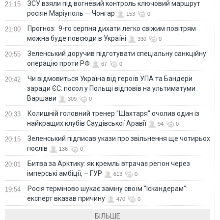
ЗСУ взяли під вогневий контроль ключовий маршрут
21:15
росіян Маріуполь — Чонгар
153
0
Прогноз: 9-го серпня дихати легко свіжим повітрям
21:00
можна буде повсюди в Україні
330
0
Зеленський доручив підготувати спеціальну санкційну
20:55
операцію проти РФ
67
0
Чи відмовиться Україна від героїв УПА та Бандери
20:42
заради ЄС: посол у Польщі відповів на ультиматуми
Варшави
309
0
Колишній головний тренер "Шахтаря" очолив один із
20:33
найкращих клубів Саудівської Аравії
94
0
Зеленський підписав укази про звільнення ще чотирьох
20:15
послів
136
0
Битва за Арктику: як кремль втрачає регіон через
20:01
імперські амбіції, – ГУР
613
0
Росія терміново шукає заміну своїм "Іскандерам":
19:54
експерт вказав причину
470
0
БІЛЬШЕ