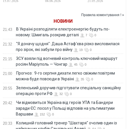
15.07.2026
08.06.2026
21.05.2026
виборів до
отримав 5 років
резиденції не є
Верховного суду
в'язниці
злочином"
Вісконсину - АР
Правила коментування ! »
НОВИНИ
В Україні розподіляти електроенергію будуть по-
21:43
новому: Шмигаль розкрив деталі
7
0
"Я доначу щодня": Даша Астаф'єва різко висловилася
21:32
про зірок, які забули про війну
19
0
ЗСУ взяли під вогневий контроль ключовий маршрут
21:15
росіян Маріуполь — Чонгар
45
0
Прогноз: 9-го серпня дихати легко свіжим повітрям
21:00
можна буде повсюди в Україні
35
0
Зеленський доручив підготувати спеціальну санкційну
20:55
операцію проти РФ
32
0
Чи відмовиться Україна від героїв УПА та Бандери
20:42
заради ЄС: посол у Польщі відповів на ультиматуми
Варшави
152
0
Колишній головний тренер "Шахтаря" очолив один із
20:33
найкращих клубів Саудівської Аравії