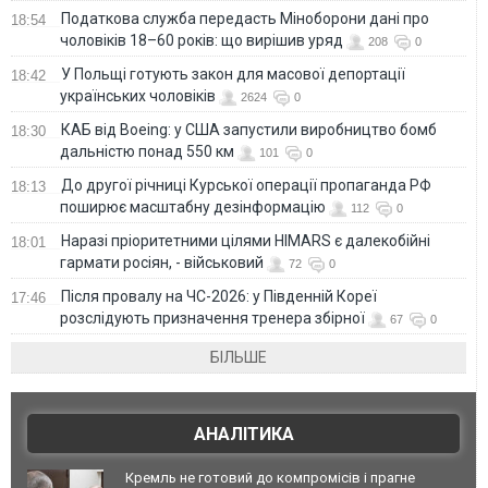
Податкова служба передасть Міноборони дані про
18:54
чоловіків 18–60 років: що вирішив уряд
208
0
У Польщі готують закон для масової депортації
18:42
українських чоловіків
2624
0
КАБ від Boeing: у США запустили виробництво бомб
18:30
дальністю понад 550 км
101
0
До другої річниці Курської операції пропаганда РФ
18:13
поширює масштабну дезінформацію
112
0
Наразі пріоритетними цілями HIMARS є далекобійні
18:01
гармати росіян, - військовий
72
0
Після провалу на ЧС-2026: у Південній Кореї
17:46
розслідують призначення тренера збірної
67
0
БІЛЬШЕ
АНАЛІТИКА
Кремль не готовий до компромісів і прагне