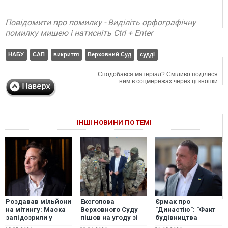
Повідомити про помилку - Виділіть орфографічну
помилку мишею і натисніть Ctrl + Enter
НАБУ
САП
викриття
Верховний Суд
судді
Сподобався матеріал? Сміливо поділися
ним в соцмережах через ці кнопки
ІНШІ НОВИНИ ПО ТЕМІ
Роздавав мільйони
Ексголова
Єрмак про
на мітингу: Маска
Верховного Суду
"Династію": "Факт
запідозрили у
пішов на угоду зі
будівництва
підкупі під час
слідством і
невідомої мені