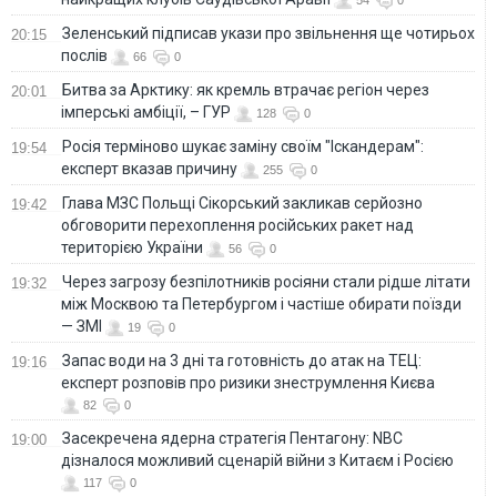
54
0
Зеленський підписав укази про звільнення ще чотирьох
20:15
послів
66
0
Битва за Арктику: як кремль втрачає регіон через
20:01
імперські амбіції, – ГУР
128
0
Росія терміново шукає заміну своїм "Іскандерам":
19:54
експерт вказав причину
255
0
Глава МЗС Польщі Сікорський закликав серйозно
19:42
обговорити перехоплення російських ракет над
територією України
56
0
Через загрозу безпілотників росіяни стали рідше літати
19:32
між Москвою та Петербургом і частіше обирати поїзди
— ЗМІ
19
0
Запас води на 3 дні та готовність до атак на ТЕЦ:
19:16
експерт розповів про ризики знеструмлення Києва
82
0
Засекречена ядерна стратегія Пентагону: NBC
19:00
дізналося можливий сценарій війни з Китаєм і Росією
117
0