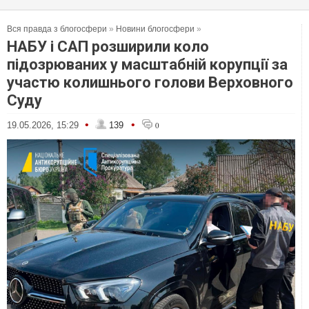
Вся правда з блогосфери
»
Новини блогосфери
»
НАБУ і САП розширили коло
підозрюваних у масштабній корупції за
участю колишнього голови Верховного
Суду
•
•
19.05.2026, 15:29
139
0