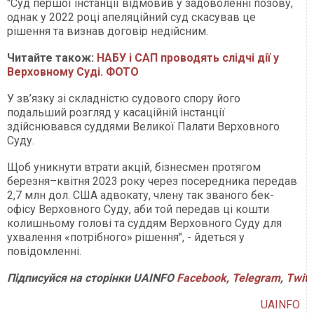
"Суд першої інстанції відмовив у задоволенні позову,
однак у 2022 році апеляційний суд скасував це
рішення та визнав договір недійсним.
Читайте також:
НАБУ і САП проводять слідчі дії у
Верховному Суді. ФОТО
У зв’язку зі складністю судового спору його
подальший розгляд у касаційній інстанції
здійснювався суддями Великої Палати Верховного
Суду.
Щоб уникнути втрати акцій, бізнесмен протягом
березня–квітня 2023 року через посередника передав
2,7 млн дол. США адвокату, члену так званого бек-
офісу Верховного Суду, аби той передав ці кошти
колишньому голові та суддям Верховного Суду для
ухвалення «потрібного» рішення", - йдеться у
повідомленні.
Підписуйся
на
сторінки
UAINFO
Facebook
,
Telegram
,
Twitt
UAINFO