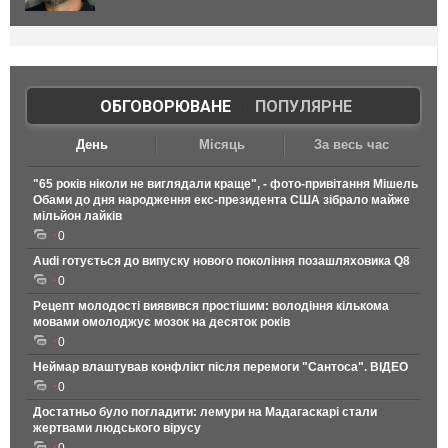
ОБГОВОРЮВАНЕ
|
ПОПУЛЯРНЕ
День
Місяць
За весь час
"65 років ніколи не виглядали краще", - фото-привітання Мішель
Обами до дня народження екс-президента США зібрало майже
мільйон лайків
0
Audi готується до випуску нового покоління позашляховика Q8
0
Рецепт молодості виявився простішим: володіння кількома
мовами омолоджує мозок на десяток років
0
Неймар влаштував конфлікт після перемоги "Сантоса". ВІДЕО
0
Достатньо було погладити: лемури на Мадагаскарі стали
жертвами людського вірусу