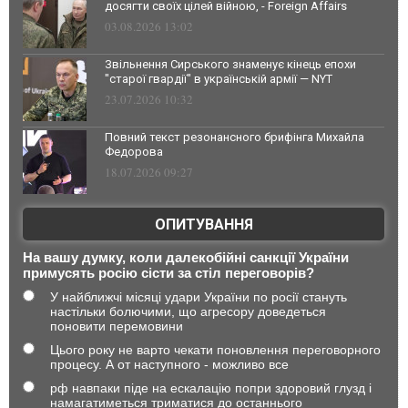
досягти своїх цілей війною, - Foreign Affairs
03.08.2026 13:02
Звільнення Сирського знаменує кінець епохи
"старої гвардії" в українській армії — NYT
23.07.2026 10:32
Повний текст резонансного брифінга Михайла
Федорова
18.07.2026 09:27
ОПИТУВАННЯ
На вашу думку, коли далекобійні санкції України
примусять росію сісти за стіл переговорів?
У найближчі місяці удари України по росії стануть
настільки болючими, що агресору доведеться
поновити перемовини
Цього року не варто чекати поновлення переговорного
процесу. А от наступного - можливо все
рф навпаки піде на ескалацію попри здоровий глузд і
намагатиметься триматися до останнього