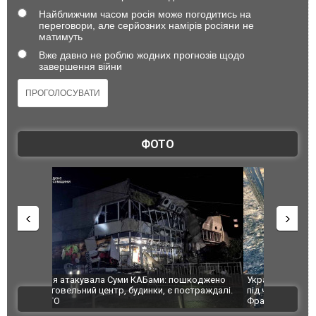
Найближчим часом росія може погодитись на
переговори, але серйозних намірів росіяни не
матимуть
Вже давно не роблю жодних прогнозів щодо
завершення війни
ФОТО
шкоджено
Українські надзвичайники врятували козуленя
СБУ за спр
траждалі.
під час ліквідації масштабної лісової пожежі у
Болгарії з
ВІДЕО
Франції
ФОТО