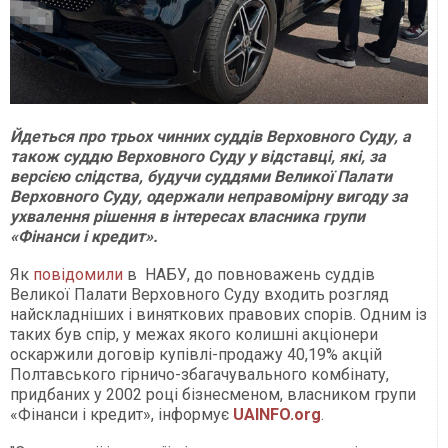
Йдеться про трьох чинних суддів Верховного Суду, а
також суддю Верховного Суду у відставці, які, за
версією слідства, будучи суддями Великої Палати
Верховного Суду, одержали неправомірну вигоду за
ухвалення рішення в інтересах власника групи
«Фінанси і кредит».
Як
повідомили
в НАБУ, до повноважень суддів
Великої Палати Верховного Суду входить розгляд
найскладніших і виняткових правових спорів. Одним із
таких був спір, у межах якого колишні акціонери
оскаржили договір купівлі-продажу 40,19% акцій
Полтавського гірничо-збагачувального комбінату,
придбаних у 2002 році бізнесменом, власником групи
«Фінанси і кредит», інформує
UAINFO.org
.