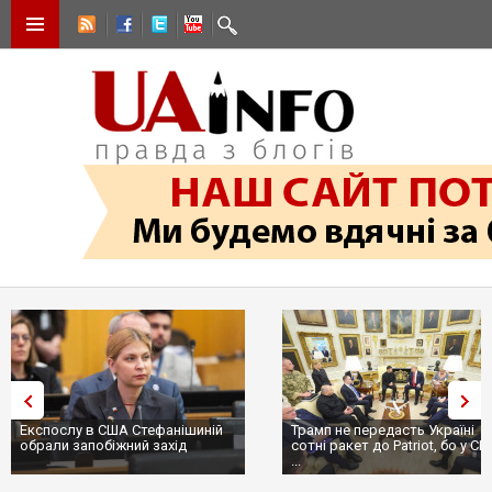
Експослу в США Стефанішиній
Трамп не передасть Україні
обрали запобіжний захід
сотні ракет до Patriot, бо у С
...