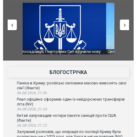
чили нову
Сили оборони уразили Ярославський НПЗ:
Неймар вла
губернатор регіону заявив про наймасштабнішу
"Сантоса".
атаку. ВІДЕО
БЛОГОСТРІЧКА
Паніка в Криму: російські силовики масово вивозять свої
сім’ї (Факти)
06.08.2026, 21:36
Реал офіційно оформив один із найдорожчих трансферів
літа (NV)
06.08.2026, 21:24
Китай запровадив чотири пакети санкцій проти США
(Факти)
06.08.2026, 21:12
Залужний розповів, що операція по ізоляції Криму була
розписана ще у 2023 році, але Захід в неї не повірив (NV)