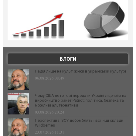
БЛОГИ
Надія лише на культ жінки в українській культурі
06.08.2026 08:49
Чому США не готові передати Україні ліцензію на
виробництво ракет Patriot: політика, безпека та
можливі альтернативи
03.08.2026 20:24
Перспектива: ЗСУ добомблять і всі інші склади
Wildberries
23.07.2026 11:31