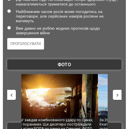
намагатиметься триматися до останнього
Найближчим часом росія може погодитись на
переговори, але серйозних намірів росіяни не
матимуть
Вже давно не роблю жодних прогнозів щодо
завершення війни
ФОТО
по Сумах,
За 2000 кілометрів від кордону з Україною: в
"Мої іграш
траждали
Єкатеринбурзі після атаки дронів загорівся
суперкарів
ВІДЕО
ині. ФОТО
склад Wildberries. ФОТО. ВІДЕО