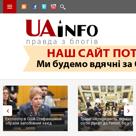
Експослу в США Стефанішиній
Трамп не передасть Україні
обрали запобіжний захід
сотні ракет до Patriot, бо у С
...