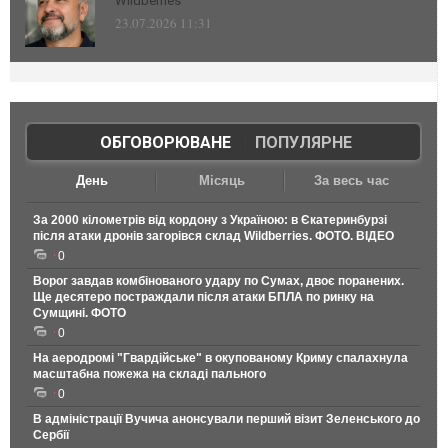
Wildberries
23.07.2026 11:31
ОБГОВОРЮВАНЕ
|
ПОПУЛЯРНЕ
День
Місяць
За весь час
За 2000 кілометрів від кордону з Україною: в Єкатеринбурзі
після атаки дронів загорівся склад Wildberries. ФОТО. ВІДЕО
0
Ворог завдав комбінованого удару по Сумах, двоє поранених.
Ще десятеро постраждали після атаки БПЛА по ринку на
Сумщині. ФОТО
0
На аеродромі "Гвардійське" в окупованому Криму спалахнула
масштабна пожежа на складі пального
0
В адміністрації Вучича анонсували перший візит Зеленського до
Сербії