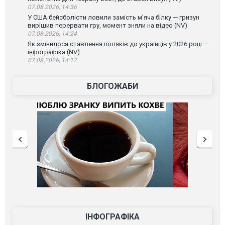
07.08.2026, 14:36
У США бейсболісти ловили замість м’яча білку — гризун
вирішив перервати гру, момент зняли на відео (NV)
07.08.2026, 14:24
Як змінилося ставлення поляків до українців у 2026 році —
інфографіка (NV)
07.08.2026, 14:12
БЛОГОЖАБИ
ІНФОГРАФІКА