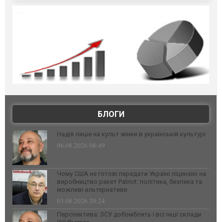
БЛОГИ
Надія лише на культ жінки в українській культурі
06.08.2026 08:49
Чому США не готові передати Україні ліцензію на
виробництво ракет Patriot: політика, безпека та
можливі альтернативи
03.08.2026 20:24
Перспектива: ЗСУ добомблять і всі інші склади