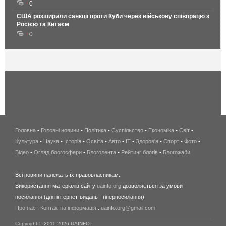
0
США розширили санкції проти Куби через військову співпрацю з
Росією та Китаєм
0
Головна
•
Головні новини
•
Політика
•
Суспільство
•
Економіка
беспроводной
•
Світ
•
Культура
•
Наука
•
Історія
•
Освіта
•
Авто
•
IT
•
Здоров'я
интернет
•
Спорт
•
Фото
•
Відео
•
Огляд блогосфери
•
Блоголента
•
Рейтинг блогів
киев
•
Блогожаби
и
Всі новини належать їх правовласникам.
область
Використання матеріалів сайту
uainfo.org
дозволяється за умови
wimax
посилання (для інтернет-видань - гіперпосилання).
интернет
Про нас
.
Контактна інформація
.
uainfo.org@gmail.com
в
киеве
Copyright © 2011-2026 UAINFO.