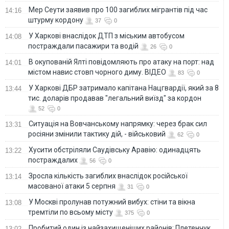
Мер Сеути заявив про 100 загиблих мігрантів під час
14:16
штурму кордону
37
0
У Харкові внаслідок ДТП з міським автобусом
14:08
постраждали пасажири та водій
26
0
В окупованій Ялті повідомляють про атаку на порт: над
14:01
містом навис стовп чорного диму. ВІДЕО
83
0
У Харкові ДБР затримало капітана Нацгвардії, який за 8
13:44
тис. доларів продавав "легальний виїзд" за кордон
52
0
Ситуація на Вовчанському напрямку: через брак сил
13:31
росіяни змінили тактику дій, - військовий
62
0
Хусити обстріляли Саудівську Аравію: одинадцять
13:22
постраждалих
56
0
Зросла кількість загиблих внаслідок російської
13:14
масованої атаки 5 серпня
31
0
У Москві пролунав потужний вибух: стіни та вікна
13:08
тремтіли по всьому місту
375
0
Пробитий один із найзахищеніших районів: Плетенчук
13:02