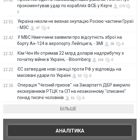
прокоментував удар по кораблях ФСБ у Керчі
173
0
Україна ніколи не визнає окупацію Росією частини Грузії
12:51
- МЗС
47
0
У МВС Німеччини заявили про відсутність зброї на
12:42
борту Ан-124 в аеропорту Лейпцига, - ЗМІ
38
0
Кім Чен Ин отримав 22 млрд доларів надприбутку з
12:32
початку війни в Україні, - Bloomberg
104
0
ЄС затвердив нові санкції проти РФ у відповідь на
12:22
масовані удари по Україні
53
0
Операція "Чесний призов": на Закарпатті ДБР викрило
12:16
екскерівників РТЦК та СП на незаконному "списанні"
понад тисячі чоловіків
61
0
БІЛЬШЕ
АНАЛІТИКА