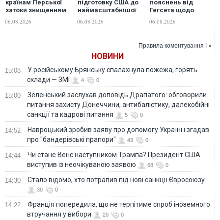
країнам Перської
підготовку США до
пояснень від
затоки знищенням
наймасштабнішої
Гегсета щодо
енергоінфраструктури
атаки з часів
дефіциту
06.08.2026
06.08.2026
06.08.2026
у разі нових атак
Другої світової
боєприпасів, - ЗМІ
США, - Reuters
війни
Правила коментування ! »
НОВИНИ
У російському Брянську спалахнула пожежа, горять
15:08
склади — ЗМІ
4
0
Зеленський заслухав доповідь Драпатого: обговорили
15:00
питання захисту Донеччини, антибалістику, далекобійні
санкції та кадрові питання
5
0
Навроцький зробив заяву про допомогу Україні і згадав
14:52
про "бандерівські прапори"
43
0
Чи стане Венс наступником Трампа? Президент США
14:44
виступив із неочікуваною заявою
68
0
Стало відомо, хто потрапив під нові санкції Євросоюзу
14:30
30
0
Франція попередила, що не терпітиме спроб іноземного
14:22
втручання у вибори
20
0