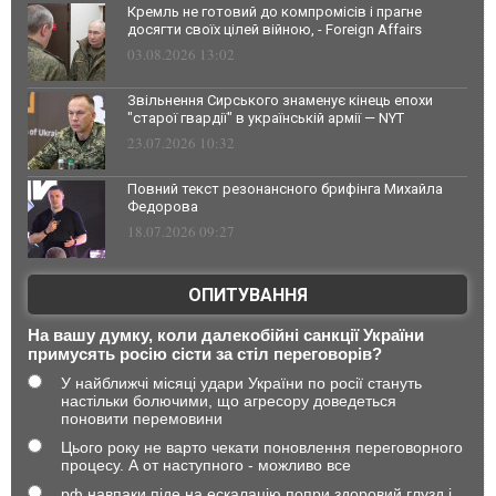
Кремль не готовий до компромісів і прагне
досягти своїх цілей війною, - Foreign Affairs
03.08.2026 13:02
Звільнення Сирського знаменує кінець епохи
"старої гвардії" в українській армії — NYT
23.07.2026 10:32
Повний текст резонансного брифінга Михайла
Федорова
18.07.2026 09:27
ОПИТУВАННЯ
На вашу думку, коли далекобійні санкції України
примусять росію сісти за стіл переговорів?
У найближчі місяці удари України по росії стануть
настільки болючими, що агресору доведеться
поновити перемовини
Цього року не варто чекати поновлення переговорного
процесу. А от наступного - можливо все
рф навпаки піде на ескалацію попри здоровий глузд і