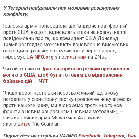
У Тегерані повідомили про можливе розширення
конфлікту.
Іранська армія попередила, що "відкриє нові фронти"
проти США, якщо ті відновлять атаки на країну, на тлі
повідомлень про те, що президент США Дональд
Трамп розглядає можливість поновлення військових
операцій в Ірані через глухий кут у переговорах,
інформує
UAINFO.org
з
посиланням
на ZN.ua.
Читайте також:
Іран використав режим припинення
вогню з США, щоб бути готовим до відновлення
бойових дій — NYT
"Якщо ворог настільки нерозважливий, що знову
потрапить у сіоністську пастку і розпочне нову агресію
проти нашого Ірану, ми відкриємо проти нього нові
фронти з новим озброєнням і новими методами", —
заявив речник армії Мохаммад Акрамінія,
якого
цитує
The Guardian.
Підписуйся
на
сторінки
UAINFO
Facebook
,
Telegram
,
Twitt