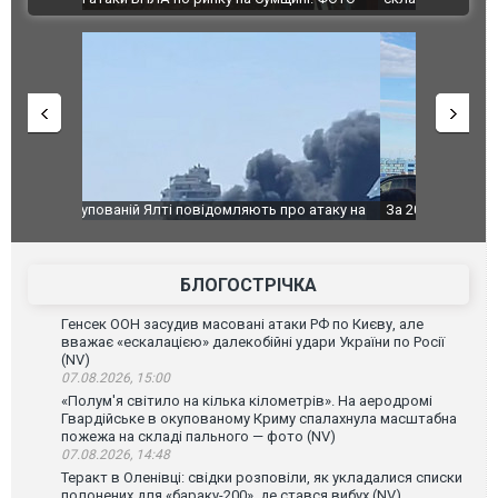
о атаку на
За 2000 кілометрів від кордону з Україною: в
В Таїланді 
го диму.
Єкатеринбурзі після атаки дронів загорівся
блискавки 
склад Wildberries. ФОТО. ВІДЕО
постражда
БЛОГОСТРІЧКА
Генсек ООН засудив масовані атаки РФ по Києву, але
вважає «ескалацією» далекобійні удари України по Росії
(NV)
07.08.2026, 15:00
«Полум'я світило на кілька кілометрів». На аеродромі
Гвардійське в окупованому Криму спалахнула масштабна
пожежа на складі пального — фото (NV)
07.08.2026, 14:48
Теракт в Оленівці: свідки розповіли, як укладалися списки
полонених для «бараку-200», де стався вибух (NV)