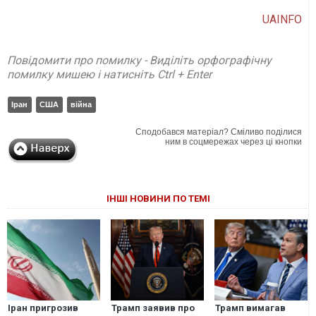
UAINFO
Повідомити про помилку - Виділіть орфографічну
помилку мишею і натисніть Ctrl + Enter
Іран
США
війна
Сподобався матеріал? Сміливо поділися
ним в соцмережах через ці кнопки
ІНШІ НОВИНИ ПО ТЕМІ
Іран пригрозив
Трамп заявив про
Трамп вимагав