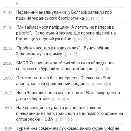
0
Первинний аналіз уламків: у Болгарії заявили про
21:42
падіння українського безпілотника
95
0
"Ми займаємося папірцями. А летить не паперова
21:18
ракета", - Зеленський заявив, що просив ліцензії на
Patriot ще у перший рік війни
56
0
"Зробимо все, що в наших силах", - Вучич обіцяв
20:39
Зеленському підтримку
60
0
ВМС ЗСУ знищили російські об'єкти та обладнання
20:16
спецназу на буровій установці «Сиваш»
87
0
Остаточна точка без повернень: Олександр Усік
19:50
анонсував свій прощальний поєдинок
489
0
Нова Зеландія ввела санкції проти РФ за викрадення
19:25
дітей і кібератаки
26
0
На Херсонщині окупанти розпочали «вільне
19:01
полювання» на автотранспорт за допомогою дронів на
оптоволокні — ОВА
84
0
Туреччина обмежила рух комерційних суден у Чорне
18:45