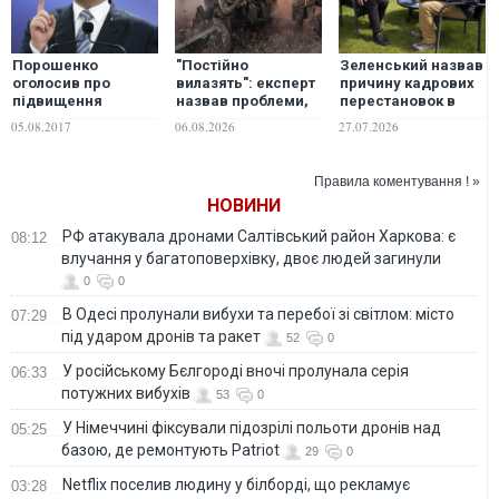
Порошенко
"Постійно
Зеленський назвав
оголосив про
вилазять": експерт
причину кадрових
підвищення
назвав проблеми,
перестановок в
зарплати
які накопичилися в
оборонному
05.08.2017
06.08.2026
27.07.2026
військовим
армії за Сирського
секторі
Правила коментування ! »
НОВИНИ
РФ атакувала дронами Салтівський район Харкова: є
08:12
влучання у багатоповерхівку, двоє людей загинули
0
0
В Одесі пролунали вибухи та перебої зі світлом: місто
07:29
під ударом дронів та ракет
52
0
У російському Бєлгороді вночі пролунала серія
06:33
потужних вибухів
53
0
У Німеччині фіксували підозрілі польоти дронів над
05:25
базою, де ремонтують Patriot
29
0
Netflix поселив людину у білборді, що рекламує
03:28