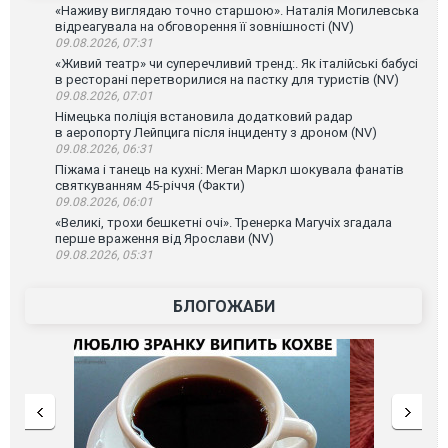
«Наживу виглядаю точно старшою». Наталія Могилевська
відреагувала на обговорення її зовнішності (NV)
09.08.2026, 07:31
«Живий театр» чи суперечливий тренд:. Як італійські бабусі
в ресторані перетворилися на пастку для туристів (NV)
09.08.2026, 07:01
Німецька поліція встановила додатковий радар
в аеропорту Лейпцига після інциденту з дроном (NV)
09.08.2026, 06:31
Піжама і танець на кухні: Меган Маркл шокувала фанатів
святкуванням 45-річчя (Факти)
09.08.2026, 06:01
«Великі, трохи бешкетні очі». Тренерка Магучіх згадала
перше враження від Ярослави (NV)
09.08.2026, 05:31
БЛОГОЖАБИ