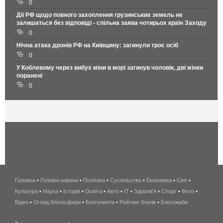
0
Дії РФ щодо повного захоплення грузинських земель не
залишаться без відповіді - спільна заява чотирьох країн Заходу
0
Нічна атака дронів РФ на Київщину: загинули троє осіб
0
У Коблевому через вибух міни в морі загинув чоловік, дві жінки
поранені
0
Головна
•
Головні новини
•
Політика
•
Суспільство
•
Економіка
беспроводной
•
Світ
•
Культура
•
Наука
•
Історія
•
Освіта
•
Авто
•
IT
•
Здоров'я
интернет
•
Спорт
•
Фото
•
Відео
•
Огляд блогосфери
•
Блоголента
•
Рейтинг блогів
киев
•
Блогожаби
и