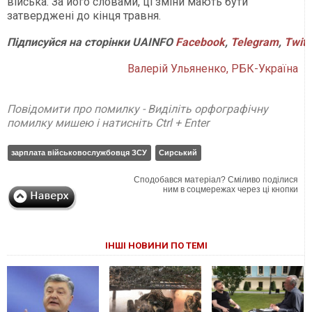
війська. За його словами, ці зміни мають бути
затверджені до кінця травня.
Підписуйся
на
сторінки
UAINFO
Facebook
,
Telegram
,
Twitt
Валерій Ульяненко, РБК-Україна
Повідомити про помилку - Виділіть орфографічну
помилку мишею і натисніть Ctrl + Enter
зарплата військовослужбовця ЗСУ
Сирський
Сподобався матеріал? Сміливо поділися
ним в соцмережах через ці кнопки
ІНШІ НОВИНИ ПО ТЕМІ