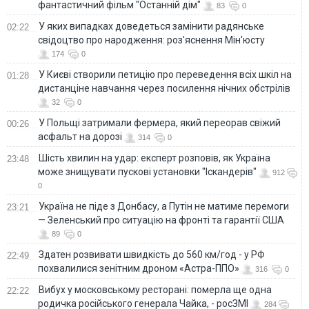
фантастичний фільм "Останній дім"
83
0
У яких випадках доведеться замінити радянське
02:22
свідоцтво про народження: роз'яснення Мін'юсту
174
0
У Києві створили петицію про переведення всіх шкіл на
01:28
дистанціне навчання через посилення нічних обстрілів
32
0
У Польщі затримали фермера, який переорав свіжий
00:26
асфальт на дорозі
314
0
Шість хвилин на удар: експерт розповів, як Україна
23:48
може знищувати пускові установки "Іскандерів"
912
0
Україна не піде з Донбасу, а Путін не матиме перемоги
23:21
— Зеленський про ситуацію на фронті та гарантії США
89
0
Здатен розвивати швидкість до 560 км/год - у РФ
22:49
похвалилися зенітним дроном «Астра-ППО»
316
0
Вибух у московському ресторані: померла ще одна
22:22
родичка російського генерала Чайка, - росЗМІ
284