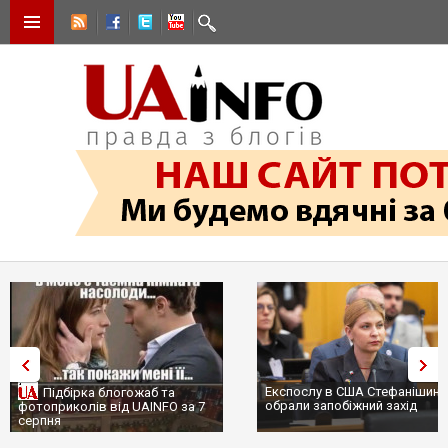
Експослу в США Стефанішині
Підбірка блогожаб та
обрали запобіжний захід
фотоприколів від UAINFO за 7
серпня