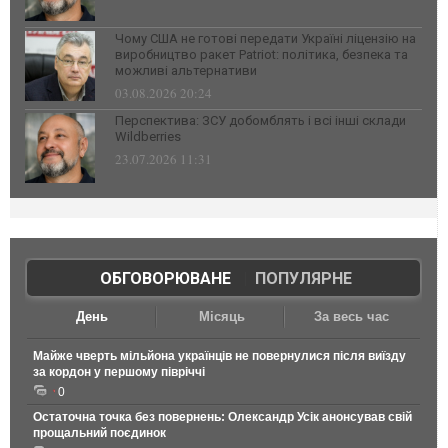
Чому США не готові передати Україні ліцензію на
виробництво ракет Patriot: політика, безпека та
можливі альтернативи
03.08.2026 20:24
Перспектива: ЗСУ добомблять і всі інші склади
Wildberries
23.07.2026 11:31
ОБГОВОРЮВАНЕ
|
ПОПУЛЯРНЕ
День
Місяць
За весь час
Майже чверть мільйона українців не повернулися після виїзду
за кордон у першому півріччі
0
Остаточна точка без повернень: Олександр Усік анонсував свій
прощальний поєдинок