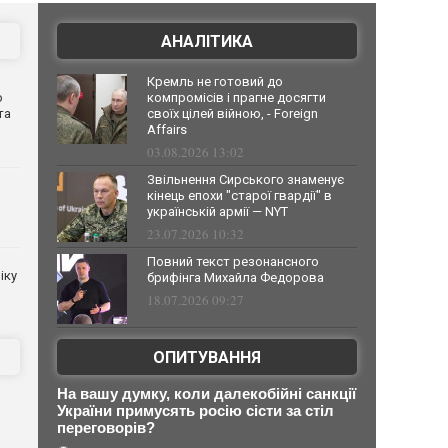
АНАЛІТИКА
Кремль не готовий до
о
компромісів і прагне досягти
та
своїх цілей війною, - Foreign
Affairs
03.08.2026 13:02
Звільнення Сирського знаменує
кінець епохи "старої гвардії" в
українській армії — NYT
23.07.2026 10:32
Повний текст резонансного
іку
брифінга Михайла Федорова
18.07.2026 09:27
ОПИТУВАННЯ
в
На вашу думку, коли далекобійні санкції
України примусять росію сісти за стіл
переговорів?