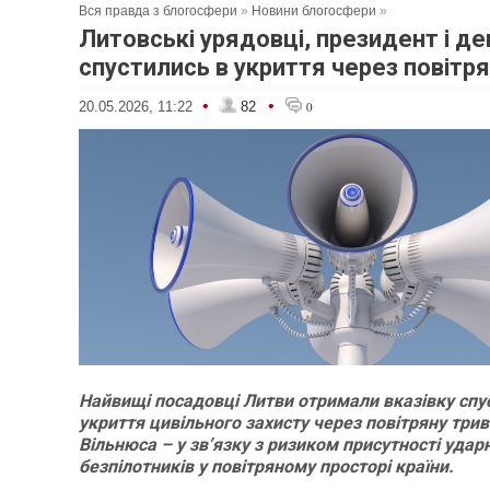
Вся правда з блогосфери
»
Новини блогосфери
»
Литовські урядовці, президент і д
спустились в укриття через повітря
•
•
20.05.2026, 11:22
82
0
Найвищі посадовці Литви отримали вказівку спу
укриття цивільного захисту через повітряну трив
Вільнюса – у зв’язку з ризиком присутності удар
безпілотників у повітряному просторі країни.