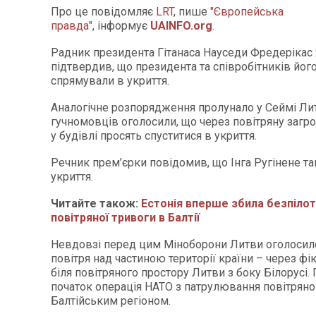
Про це повідомляє
LRT
, пише
"Європейська
правда"
, інформує
UAINFO.org
.
Радник президента Гітанаса Науседи Фредерікас
підтвердив, що президента та співробітників його
спрямували в укриття.
Аналогічне розпорядження пролунало у Сеймі Лит
гучномовців оголосили, що через повітряну загроз
у будівлі просять спуститися в укриття.
Речник прем’єрки повідомив, що Інга Ругінене т
укриття.
Читайте також:
Естонія вперше збила безпілот
повітряної тривоги в Балтії
Невдовзі перед цим Міноборони Литви оголосило
повітря над частиною території країни – через фі
біля повітряного простору Литви з боку Білорусі
початок операція НАТО з патрулювання повітряно
Балтійським регіоном.