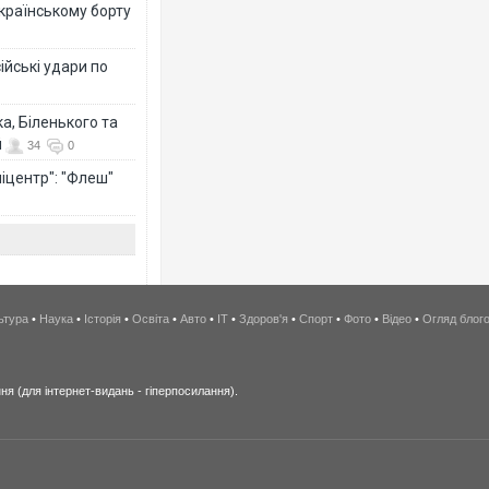
країнському борту
ійські удари по
а, Біленького та
й
34
0
іцентр": "Флеш"
ьтура
•
Наука
•
Історія
•
Освіта
•
Авто
•
IT
•
Здоров'я
•
Спорт
•
Фото
•
Відео
•
Огляд блог
я (для інтернет-видань - гіперпосилання).