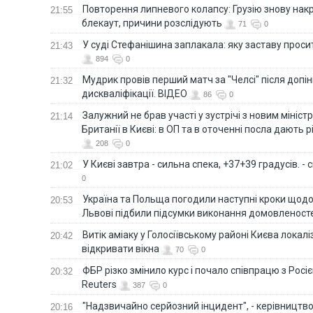
Повторення липневого колапсу: Грузію знову нак
21:55
блекаут, причини розслідують
71
0
У суді Стефанішина заплакала: яку заставу прос
21:43
894
0
Мудрик провів перший матч за "Челсі" після допін
21:32
дискваліфікації. ВІДЕО
86
0
Залужний не брав участі у зустрічі з новим мініс
21:14
Британії в Києві: в ОП та в оточенні посла дають 
208
0
У Києві завтра - сильна спека, +37+39 градусів. -
21:02
0
Україна та Польща погодили наступні кроки щодо 
20:53
Львові підбили підсумки виконання домовленост
Витік аміаку у Голосіївському районі Києва локал
20:42
відкривати вікна
70
0
ФБР різко змінило курс і почало співпрацю з Росіє
20:32
Reuters
387
0
"Надзвичайно серйозний інцидент", - керівництв
20:16