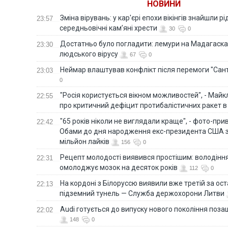
НОВИНИ
Зміна вірувань: у кар'єрі епохи вікінгів знайшли рід
23:57
середньовічні кам’яні хрести
30
0
Достатньо було погладити: лемури на Мадагаска
23:30
людського вірусу
67
0
Неймар влаштував конфлікт після перемоги "Сан
23:03
0
"Росія користується вікном можливостей", - Майк
22:55
про критичний дефіцит протибалістичних ракет в 
"65 років ніколи не виглядали краще", - фото-пр
22:42
Обами до дня народження екс-президента США 
мільйон лайків
156
0
Рецепт молодості виявився простішим: володінн
22:31
омолоджує мозок на десяток років
112
0
На кордоні з Білоруссю виявили вже третій за ост
22:13
підземний тунель — Служба держохорони Литви
Audi готується до випуску нового покоління поз
22:02
148
0