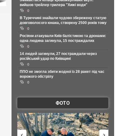
Змикається кільце кровожерливих акул:
вийшов трейлер трилера "Хижі води"
0
В Туреччині знайшли чудово збережену статую
довговолосого юнака, створену 2500 років тому
0
Росіяни атакували Київ балістикою та дронами:
одна людина загинула, 15 постраждалих
0
14 людей загинули, 27 постраждали через
російський удар по Київщині
0
ППО не змогла збити жодної із 28 ракет під час
ворожого обстрілу
0
ФОТО