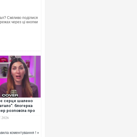
ал? Сміливо поділися
режах через ці кнопки
Українські надзвичайники врятува
під час ліквідації масштабної лісов
Франції
є серце шалено
атало": блогерка
Неймар влаштував конфлікт після
ер розповіла про
"Сантоса". ВІДЕО
ежиту повітряну
7.2026
вогу
вила коментування ! »