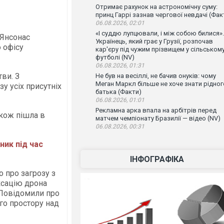
Отримає рахунок на астрономічну суму:
принц Гаррі зазнав чергової невдачі (Фак
06.08.2026, 02:01
«І суддю лупцювали, і між собою билися».
 Янсонас
Українець, який грає у Грузії, розпочав
 офісу
кар'єру під чужим прізвищем у сільськом
футболі (NV)
06.08.2026, 01:31
ви. З
Не був на весіллі, не бачив онуків: чому
Меган Маркл більше не хоче знати рідног
у усіх присутніх
батька (Факти)
06.08.2026, 01:01
Рекламна арка впала на арбітрів перед
акож пішла в
матчем чемпіонату Бразилії — відео (NV)
06.08.2026, 00:31
ник під час
ІНФОГРАФІКА
 про загрозу з
ксацію дрона
. Повідомили про
го простору над