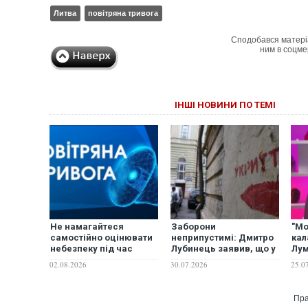
Литва
повітряна тривога
Сподобався матері
ним в соцме
ІНШІ НОВИНИ ПО ТЕМІ
Не намагайтеся
Заборони
"Мо
самостійно оцінювати
неприпустимі: Дмитро
кал
небезпеку під час
Лубинець заявив, що у
Лум
тривоги - експерт
укриття зобов'язані
пер
02.08.2026
30.07.2026
25.0
звернувся до українців
пускати всіх, без
три
паспорта і навіть із
вихованцями
Пра