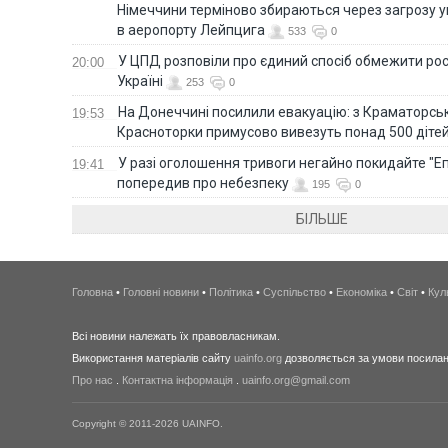
Німеччини терміново збираються через загрозу у
в аеропорту Лейпцига
533
0
У ЦПД розповіли про єдиний спосіб обмежити рос
20:00
Україні
253
0
На Донеччині посилили евакуацію: з Краматорськ
19:53
Красноторки примусово вивезуть понад 500 діте
У разі оголошення тривоги негайно покидайте "Еп
19:41
попередив про небезпеку
195
0
БІЛЬШЕ
Головна
•
Головні новини
•
Політика
•
Суспільство
•
Економіка
•
Світ
•
Кул
Всі новини належать їх правовласникам.
Використання матеріалів сайту
uainfo.org
дозволяється за умови посиланн
Про нас
.
Контактна інформація
.
uainfo.org@gmail.com
Copyright © 2011-2026 UAINFO.