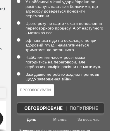
У найближчі місяці удари України по
росії стануть настільки болючими, що
ти)
агресору доведеться поновити
перемовини
Цього року не варто чекати поновлення
переговорного процесу. А от наступного
у
- можливо все
рф навпаки піде на ескалацію попри
здоровий глузд і намагатиметься
о
триматися до останнього
Найближчим часом росія може
погодитись на переговори, але
серйозних намірів росіяни не матимуть
Вже давно не роблю жодних прогнозів
щодо завершення війни
ОБГОВОРЮВАНЕ
|
ПОПУЛЯРНЕ
День
Місяць
За весь час