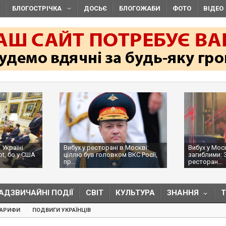
БЛОГОСТРІЧКА
ДОСЬЄ
БЛОГОЖАБИ
ФОТО
ВІДЕО
 Україні
Вибух у ресторані в Москві:
Вибух у Мос
ot, бо у США
ціллю був головком ВКС Росії,
загиблими: 
пр...
ресторан...
АДЗВИЧАЙНІ ПОДІЇ
СВІТ
КУЛЬТУРА
ЗНАННЯ
ТАРИФИ
ПОДВИГИ УКРАЇНЦІВ