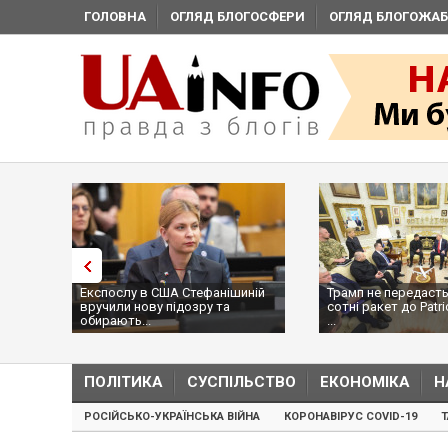
ГОЛОВНА
ОГЛЯД БЛОГОСФЕРИ
ОГЛЯД БЛОГОЖАБ
Експослу в США Стефанішиній
Трамп не передасть
вручили нову підозру та
сотні ракет до Patri
обирають...
...
ПОЛІТИКА
СУСПІЛЬСТВО
ЕКОНОМІКА
Н
РОСІЙСЬКО-УКРАЇНСЬКА ВІЙНА
КОРОНАВІРУС COVID-19