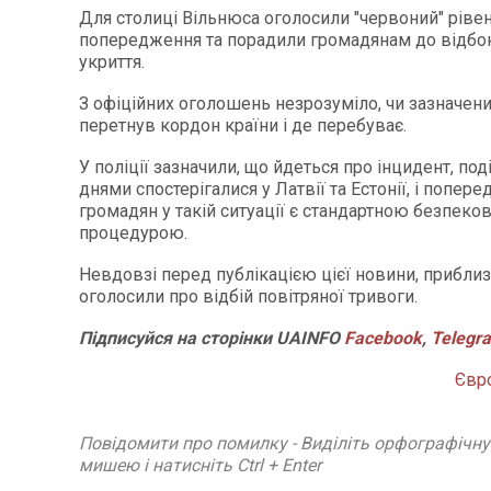
Для столиці Вільнюса оголосили "червоний" ріве
попередження та порадили громадянам до відбо
укриття.
З офіційних оголошень незрозуміло, чи зазначени
перетнув кордон країни і де перебуває.
У поліції зазначили, що йдеться про інцидент, под
днями спостерігалися у Латвії та Естонії, і попер
громадян у такій ситуації є стандартною безпеко
процедурою.
Невдовзі перед публікацією цієї новини, приблизн
оголосили про відбій повітряної тривоги.
Підписуйся
на
сторінки
UAINFO
Facebook
,
Telegr
Євр
Повідомити про помилку - Виділіть орфографічн
мишею і натисніть Ctrl + Enter