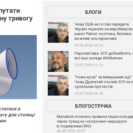
епутати
БЛОГИ
ну тривогу
Чому США не готові передати
Україні ліцензію на виробництв
ракет Patriot: політика, безпека 
можливі альтернативи
03.08.2026 20:24
Перспектива: ЗСУ добомблять і
всі інші склади Wildberries
23.07.2026 11:31
“Нова кров” чи вимушений хід?
Чому Драпатий очолив ЗСУ на п
суспільних протестів
22.07.2026 20:36
БЛОГОСТРІЧКА
ститися в
огу для столиці
Малайзія посилює правила піших поході
них
через тренд на «скорочені» маршрути
в соцмережах (NV)
06.08.2026, 02:31