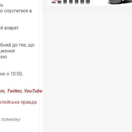
нь
ю спуститися в
й апарат
ібний до тих, що
едження
вою
о о 10:50,
am
,
Twitter
,
YouTube
опейська правда
у помилку