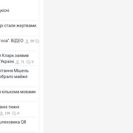
кісні
рі стали жертвами
тоса". ВІДЕО
58
л Кларк заявив
Україні
71
0
ивітання Мішель
зібрало майже
я кількома мовами
анні тижні
136
0
ашляховика Q8