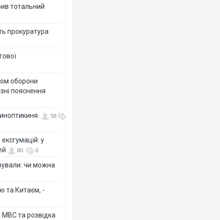
рив тотальний
ить прокуратура
гової
тром оборони
різні пояснення
 синоптикиня
58
ексгумацій: у
ей
80
0
ізували: чи можна
ю та Китаєм, -
о МВС та розвідка