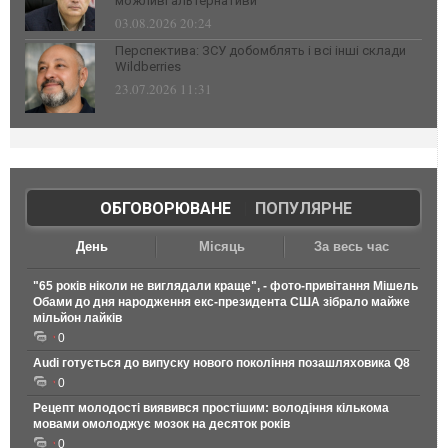
можливі альтернативи
03.08.2026 20:24
Перспектива: ЗСУ добомблять і всі інші склади
Wildberries
23.07.2026 11:31
ОБГОВОРЮВАНЕ
|
ПОПУЛЯРНЕ
День
Місяць
За весь час
"65 років ніколи не виглядали краще", - фото-привітання Мішель
Обами до дня народження екс-президента США зібрало майже
мільйон лайків
0
Audi готується до випуску нового покоління позашляховика Q8
0
Рецепт молодості виявився простішим: володіння кількома
мовами омолоджує мозок на десяток років
0