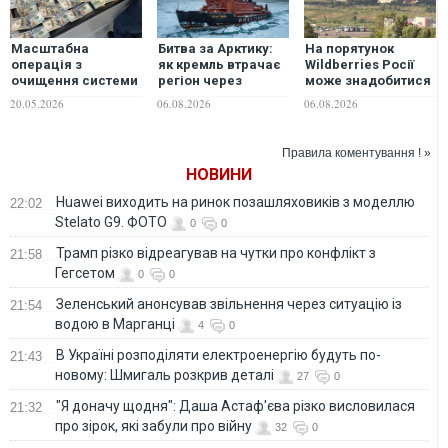
Масштабна
Битва за Арктику:
На порятунок
операція з
як кремль втрачає
Wildberries Росії
очищення системи
регіон через
може знадобитися
Нацполіції від
імперські амбіції, –
понад трильйон
20.05.2026
06.08.2026
06.08.2026
корупції: викрито
ГУР
рублів — The Bell
схему прикриття
"порноофісів" у
Правила коментування ! »
трьох областях
НОВИНИ
Huawei виходить на ринок позашляховиків з моделлю
22:02
Stelato G9. ФОТО
0
0
Трамп різко відреагував на чутки про конфлікт з
21:58
Гегсетом
0
0
Зеленський анонсував звільнення через ситуацію із
21:54
водою в Марганці
4
0
В Україні розподіляти електроенергію будуть по-
21:43
новому: Шмигаль розкрив деталі
27
0
"Я доначу щодня": Даша Астаф'єва різко висловилася
21:32
про зірок, які забули про війну
32
0