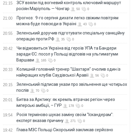
ЗСУ взяли під вогневий контроль ключовий маршрут
21:15
росіян Маріуполь — Чонгар
50
0
Прогноз: 9-го серпня дихати легко свіжим повітрям
21:00
можна буде повсюди в Україні
43
0
Зеленський доручив підготувати спеціальну санкційну
20:55
операцію проти РФ
35
0
Чи відмовиться Україна від героїв УПА та Бандери
20:42
заради ЄС: посол у Польщі відповів на ультиматуми
Варшави
165
0
Колишній головний тренер "Шахтаря" очолив один із
20:33
найкращих клубів Саудівської Аравії
56
0
Зеленський підписав укази про звільнення ще чотирьох
20:15
послів
70
0
Битва за Арктику: як кремль втрачає регіон через
20:01
імперські амбіції, – ГУР
178
0
Росія терміново шукає заміну своїм "Іскандерам":
19:54
експерт вказав причину
271
0
Глава МЗС Польщі Сікорський закликав серйозно
19:42