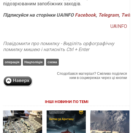
підозрюваним запобіжних заходів.
Підписуйся
на
сторінки
UAINFO
Facebook
,
Telegram
,
Twitt
UAINFO
Повідомити про помилку - Виділіть орфографічну
помилку мишею і натисніть Ctrl + Enter
операція
Нацполіція
схема
Сподобався матеріал? Сміливо поділися
ним в соцмережах через ці кнопки
ІНШІ НОВИНИ ПО ТЕМІ