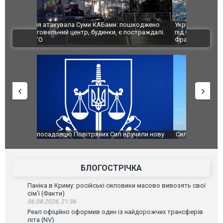
шкоджено
Українські надзвичайники врятували козуленя
СБУ за спр
траждалі.
під час ліквідації масштабної лісової пожежі у
Болгарії з
ВІДЕО
Франції
ФОТО
чили нову
Сили оборони уразили Ярославський НПЗ:
Неймар вла
губернатор регіону заявив про наймасштабнішу
"Сантоса".
атаку. ВІДЕО
БЛОГОСТРІЧКА
Паніка в Криму: російські силовики масово вивозять свої
сім’ї (Факти)
06.08.2026, 21:36
Реал офіційно оформив один із найдорожчих трансферів
літа (NV)