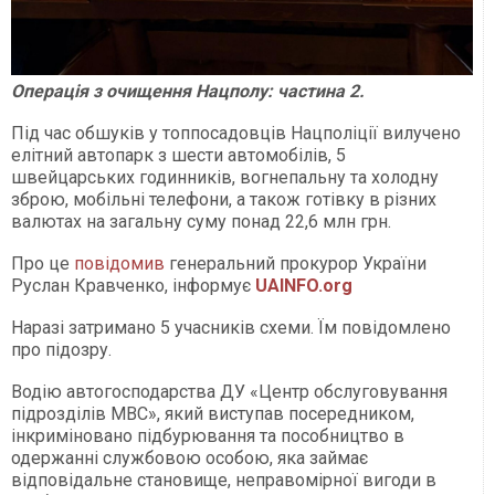
Операція з очищення Нацполу: частина 2.
Під час обшуків у топпосадовців Нацполіції вилучено
елітний автопарк з шести автомобілів, 5
швейцарських годинників, вогнепальну та холодну
зброю, мобільні телефони, а також готівку в різних
валютах на загальну суму понад 22,6 млн грн.
Про це
повідомив
генеральний прокурор України
Руслан Кравченко, інформує
UAINFO.org
Наразі затримано 5 учасників схеми. Їм повідомлено
про підозру.
Водію автогосподарства ДУ «Центр обслуговування
підрозділів МВС», який виступав посередником,
інкриміновано підбурювання та пособництво в
одержанні службовою особою, яка займає
відповідальне становище, неправомірної вигоди в