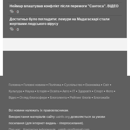
Неймар влаштував конфлікт після перемоги "Сантоса". ВІДЕО
0
Достатньо було погладити: лемури на Мадагаскарі стали
жертвами людського вірусу
0
Головна
•
Головні новини
•
Політика
•
Суспільство
•
Економіка
беспроводной
•
Світ
•
Культура
•
Наука
•
Історія
•
Освіта
•
Авто
•
IT
•
Здоров'я
интернет
•
Спорт
•
Фото
•
Відео
•
Огляд блогосфери
•
Блоголента
•
Рейтинг блогів
киев
•
Блогожаби
и
Всі новини належать їх правовласникам.
область
Використання матеріалів сайту
uainfo.org
дозволяється за умови
wimax
посилання (для інтернет-видань - гіперпосилання).
интернет
Про нас
.
Контактна інформація
.
uainfo.org@gmail.com
в