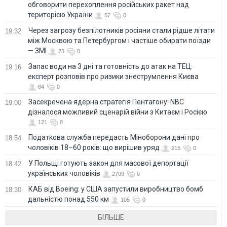
обговорити перехоплення російських ракет над
територією України
57
0
Через загрозу безпілотників росіяни стали рідше літати
19:32
між Москвою та Петербургом і частіше обирати поїзди
— ЗМІ
23
0
Запас води на 3 дні та готовність до атак на ТЕЦ:
19:16
експерт розповів про ризики знеструмлення Києва
84
0
Засекречена ядерна стратегія Пентагону: NBC
19:00
дізналося можливий сценарій війни з Китаєм і Росією
121
0
Податкова служба передасть Міноборони дані про
18:54
чоловіків 18–60 років: що вирішив уряд
215
0
У Польщі готують закон для масової депортації
18:42
українських чоловіків
2709
0
КАБ від Boeing: у США запустили виробництво бомб
18:30
дальністю понад 550 км
105
0
БІЛЬШЕ