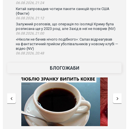
06.08.2026, 21:24
Китай запровадив чотири пакети санкцій проти США
(Факти)
06.08.2026, 21:12
Залужний розповів, що операція по ізоляції Криму була
розписана ще у 2023 році, але Захід в неї не повірив (NV)
06.08.2026, 21:00
«Ніколи не бачив нічого подібного»: Салах відреагував
на фантастичний прийом уболівальників у новому клубі —
відео (NV)
06.08.2026, 20:48
БЛОГОЖАБИ