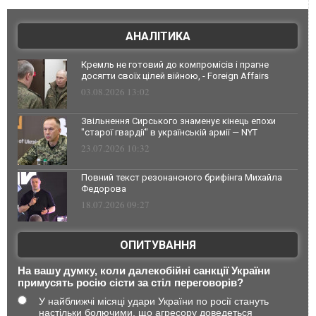
АНАЛІТИКА
Кремль не готовий до компромісів і прагне
досягти своїх цілей війною, - Foreign Affairs
03.08.2026 13:02
Звільнення Сирського знаменує кінець епохи
"старої гвардії" в українській армії — NYT
23.07.2026 10:32
Повний текст резонансного брифінга Михайла
Федорова
18.07.2026 09:27
ОПИТУВАННЯ
На вашу думку, коли далекобійні санкції України
примусять росію сісти за стіл переговорів?
У найближчі місяці удари України по росії стануть
настільки болючими, що агресору доведеться