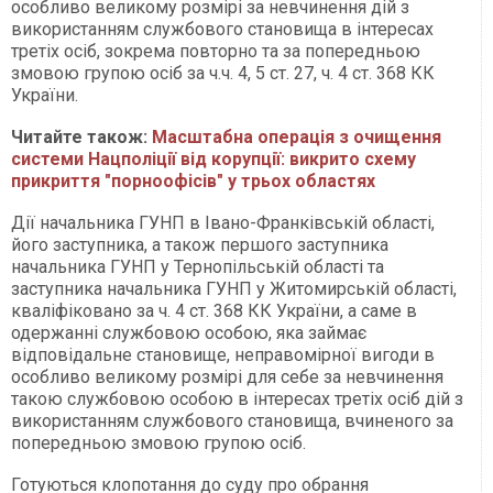
особливо великому розмірі за невчинення дій з
використанням службового становища в інтересах
третіх осіб, зокрема повторно та за попередньою
змовою групою осіб за ч.ч. 4, 5 ст. 27, ч. 4 ст. 368 КК
України.
Читайте також:
Масштабна операція з очищення
системи Нацполіції від корупції: викрито схему
прикриття "порноофісів" у трьох областях
Дії начальника ГУНП в Івано-Франківській області,
його заступника, а також першого заступника
начальника ГУНП у Тернопільській області та
заступника начальника ГУНП у Житомирській області,
кваліфіковано за ч. 4 ст. 368 КК України, а саме в
одержанні службовою особою, яка займає
відповідальне становище, неправомірної вигоди в
особливо великому розмірі для себе за невчинення
такою службовою особою в інтересах третіх осіб дій з
використанням службового становища, вчиненого за
попередньою змовою групою осіб.
Готуються клопотання до суду про обрання