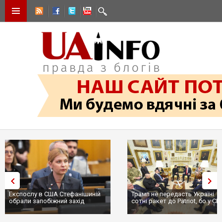
Експослу в США Стефанішиній
Трамп не передасть Україні
обрали запобіжний захід
сотні ракет до Patriot, бо у С
...