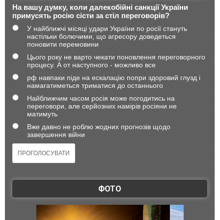
На вашу думку, коли далекобійні санкції України
примусять росію сісти за стіл переговорів?
У найближчі місяці удари України по росії стануть
настільки болючими, що агресору доведеться
поновити перемовини
Цього року не варто чекати поновлення переговорного
процесу. А от наступного - можливо все
рф навпаки піде на ескалацію попри здоровий глузд і
намагатиметься триматися до останнього
Найближчим часом росія може погодитись на
переговори, але серйозних намірів росіяни не
матимуть
Вже давно не роблю жодних прогнозів щодо
завершення війни
ФОТО