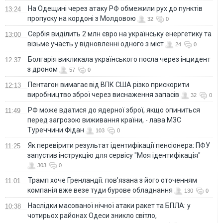
На Одещині через атаку РФ обмежили рух до пунктів
13:24
пропуску на кордоні з Молдовою
32
0
Сербія виділить 2 млн євро на українську енергетику та
13:00
візьме участь у відновленні одного з міст
24
0
Болгарія викликала українського посла через інцидент
12:37
з дроном
57
0
Пентагон вимагає від ВПК США різко прискорити
12:13
виробництво зброї через виснаження запасів
32
0
РФ може вдатися до ядерної зброї, якщо опиниться
11:49
перед загрозою виживання країни, - лава МЗС
Туреччини Фідан
103
0
Як перевірити результат ідентифікації пенсіонера: ПФУ
11:25
запустив інструкцію для сервісу "Моя ідентифікація"
303
0
Трамп хоче Гренландії: пов'язана з його оточенням
11:01
компанія вже везе туди бурове обладнання
130
0
Наслідки масованої нічної атаки ракет та БПЛА: у
10:38
чотирьох районах Одеси зникло світло,