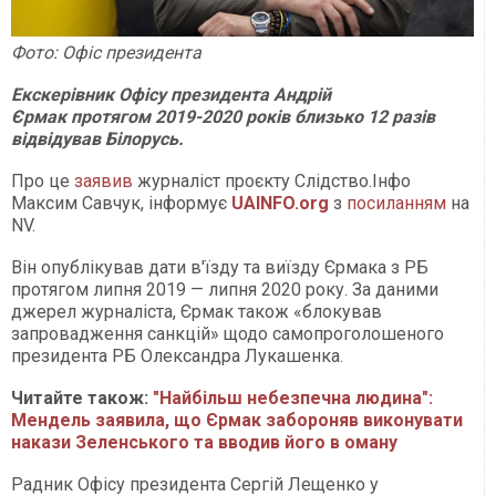
Фото: Офіс президента
Екскерівник Офісу президента Андрій
Єрмак протягом 2019-2020 років близько 12 разів
відвідував Білорусь.
Про це
заявив
журналіст проєкту Слідство.Інфо
Максим Савчук, інформує
UAINFO
.org
з
посиланням
на
NV.
Він опублікував дати в'їзду та виїзду Єрмака з РБ
протягом липня 2019 — липня 2020 року. За даними
джерел журналіста, Єрмак також «блокував
запровадження санкцій» щодо самопроголошеного
президента РБ Олександра Лукашенка.
Читайте також:
"Найбільш небезпечна людина":
Мендель заявила, що Єрмак забороняв виконувати
накази Зеленського та вводив його в оману
Радник Офісу президента Сергій Лещенко у