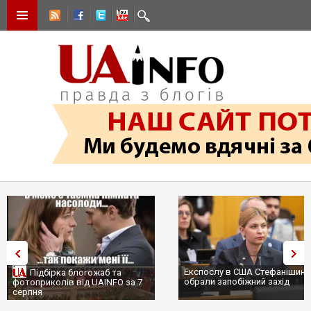
Експослу в США Стефанішині
Підбірка блогожаб та
обрали запобіжний захід
фотоприколів від UAINFO за 7
серпня