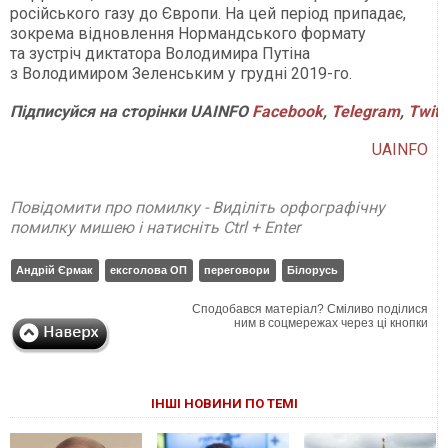
російського газу до Європи. На цей період припадає,
зокрема відновлення Нормандського формату
та зустріч диктатора Володимира Путіна
з Володимиром Зеленським у грудні 2019-го.
Підписуйся
на
сторінки
UAINFO
Facebook
,
Telegram
,
Twitt
UAINFO
Повідомити про помилку - Виділіть орфографічну
помилку мишею і натисніть Ctrl + Enter
Андрій Єрмак
ексголова ОП
переговори
Білорусь
Сподобався матеріал? Сміливо поділися
ним в соцмережах через ці кнопки
ІНШІ НОВИНИ ПО ТЕМІ