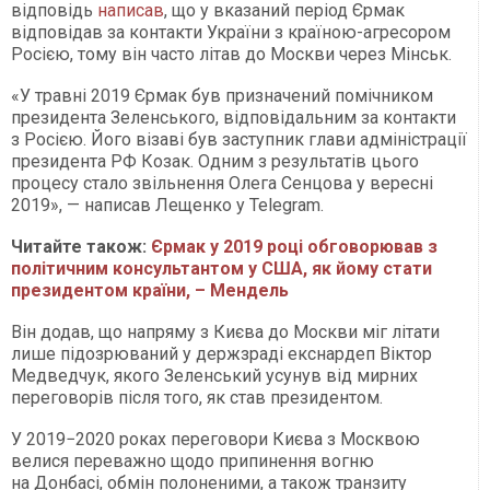
відповідь
написав
, що у вказаний період Єрмак
відповідав за контакти України з країною-агресором
Росією, тому він часто літав до Москви через Мінськ.
«У травні 2019 Єрмак був призначений помічником
президента Зеленського, відповідальним за контакти
з Росією. Його візаві був заступник глави адміністрації
президента РФ Козак. Одним з результатів цього
процесу стало звільнення Олега Сенцова у вересні
2019», — написав Лещенко у Telegram.
Читайте також:
Єрмак у 2019 році обговорював з
політичним консультантом у США, як йому стати
президентом країни, – Мендель
Він додав, що напряму з Києва до Москви міг літати
лише підозрюваний у держзраді екснардеп Віктор
Медведчук, якого Зеленський усунув від мирних
переговорів після того, як став президентом.
У 2019−2020 роках переговори Києва з Москвою
велися переважно щодо припинення вогню
на Донбасі, обмін полоненими, а також транзиту