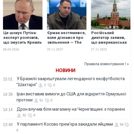
Це шокує Путіна:
Єрмак нестямився,
Російський
експерт розповів,
коли дізнався про
диктатор заявив,
що змусить Кремль
звільнення — The
що американська
шукати вихід із
Economist
делегація
08.04.2026
29.11.2025
27.11.2025
війни
наступного тижня
відвідає Москву
Правила коментування ! »
НОВИНИ
У Бразилії заарештували легендарного ексфутболіста
15:01
"Шахтаря"
2
0
Іран виставив вимоги до США для відкриття Ормузької
14:39
протоки
51
0
Дрон влучив біля магазину на Чернігівщині: є поранені
14:14
32
0
У парламенті Косово прем'єра закидали яйцями
13:48
56
0