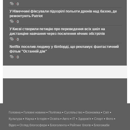
0
У Німеччині фіксували підозрілі польоти дронів над базою, де
ремонтують Patriot
0
У Києві створили петицію про переведення всіх шкіл на
дистанціне навчання через посилення нічних обстрілів
0
Netflix поселив людину у білборді, що рекламує фантастичний
фільм "Останній дім"
0
Головна
•
Головні новини
•
Політика
•
Суспільство
•
Економіка
беспроводной
•
Світ
•
Культура
•
Наука
•
Історія
•
Освіта
•
Авто
•
IT
•
Здоров'я
интернет
•
Спорт
•
Фото
•
Відео
•
Огляд блогосфери
•
Блоголента
•
Рейтинг блогів
киев
•
Блогожаби