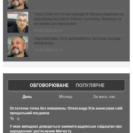
Чому США не готові передати Україні ліцензію на
виробництво ракет Patriot: політика, безпека та
можливі альтернативи
03.08.2026 20:24
Перспектива: ЗСУ добомблять і всі інші склади
Wildberries
23.07.2026 11:31
ОБГОВОРЮВАНЕ
|
ПОПУЛЯРНЕ
День
Місяць
За весь час
Остаточна точка без повернень: Олександр Усік анонсував свій
прощальний поєдинок
0
У яких випадках доведеться замінити радянське свідоцтво про
народження: роз'яснення Мін'юсту