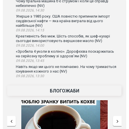
Чому пральна машина б'є струмом і коли це справді
небезпечно (NV)
09.08.2026, 14:30
Уперше з 1985 року. США повністю припинили імпорт
саудівської нафти — яка країна виграла від цього
найбільше (NV)
09.08.2026, 14:15
Креативність без меж. Шість способів, як шеф-кухарі
сьогодні використовують вершкове масло (NV)
09.08.2026, 14:00
«Зробила 4 уколи в коліно». Дорофєєва поскаржилась
на серйозну проблему зі здоров’ям (NV)
09.08.2026, 13:45
Навіть якщо ми цього не помічаємо. На чому тримається
існування кожного з нас (NV)
09.08.2026, 13:30
БЛОГОЖАБИ