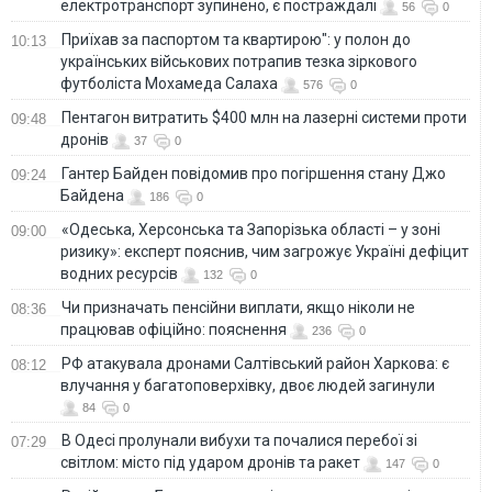
електротранспорт зупинено, є постраждалі
56
0
Приїхав за паспортом та квартирою": у полон до
10:13
українських військових потрапив тезка зіркового
футболіста Мохамеда Салаха
576
0
Пентагон витратить $400 млн на лазерні системи проти
09:48
дронів
37
0
Гантер Байден повідомив про погіршення стану Джо
09:24
Байдена
186
0
«Одеська, Херсонська та Запорізька області – у зоні
09:00
ризику»: експерт пояснив, чим загрожує Україні дефіцит
водних ресурсів
132
0
Чи призначать пенсійни виплати, якщо ніколи не
08:36
працював офіційно: пояснення
236
0
РФ атакувала дронами Салтівський район Харкова: є
08:12
влучання у багатоповерхівку, двоє людей загинули
84
0
В Одесі пролунали вибухи та почалися перебої зі
07:29
світлом: місто під ударом дронів та ракет
147
0