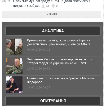
Російському Бєлгороду вночі не дала спати серія
06:33
потужних вибухів
130
0
БІЛЬШЕ
АНАЛІТИКА
Кремль не готовий до компромісів і прагне
досягти своїх цілей війною, - Foreign Affairs
03.08.2026 13:02
Звільнення Сирського знаменує кінець епохи
"старої гвардії" в українській армії — NYT
23.07.2026 10:32
Повний текст резонансного брифінга Михайла
Федорова
18.07.2026 09:27
ОПИТУВАННЯ