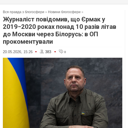
Вся правда з блогосфери
»
Новини блогосфери
»
Журналіст повідомив, що Єрмак у
2019−2020 роках понад 10 разів літав
до Москви через Білорусь: в ОП
прокоментували
•
•
20.05.2026, 15:26
383
0