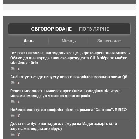
ОБГОВОРЮВАНЕ
|
ПОПУЛЯРНЕ
День
Місяць
За весь час
"65 років ніколи не виглядали краще", - фото-привітання Мішель
Обами до дня народження екс-президента США зібрало майже
мільйон лайків
0
Audi готується до випуску нового покоління позашляховика Q8
0
Рецепт молодості виявився простішим: володіння кількома
мовами омолоджує мозок на десяток років
0
Неймар влаштував конфлікт після перемоги "Сантоса". ВІДЕО
0
Достатньо було погладити: лемури на Мадагаскарі стали
жертвами людського вірусу
0