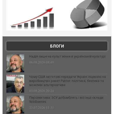
БЛОГИ
Надія лише на культ жінки в українській культурі
06.08.2026 08:49
Чому США не готові передати Україні ліцензію на
виробництво ракет Patriot: політика, безпека та
можливі альтернативи
03.08.2026 20:24
Перспектива: ЗСУ добомблять і всі інші склади
Wildberries
23.07.2026 11:31