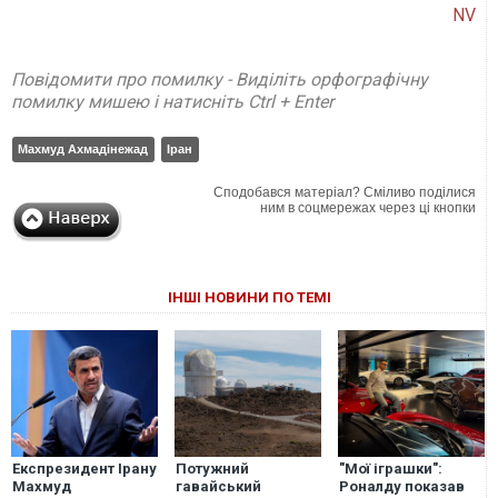
NV
Повідомити про помилку - Виділіть орфографічну
помилку мишею і натисніть Ctrl + Enter
Махмуд Ахмадінежад
Іран
Сподобався матеріал? Сміливо поділися
ним в соцмережах через ці кнопки
ІНШІ НОВИНИ ПО ТЕМІ
Експрезидент Ірану
Потужний
"Мої іграшки":
Махмуд
гавайський
Роналду показав