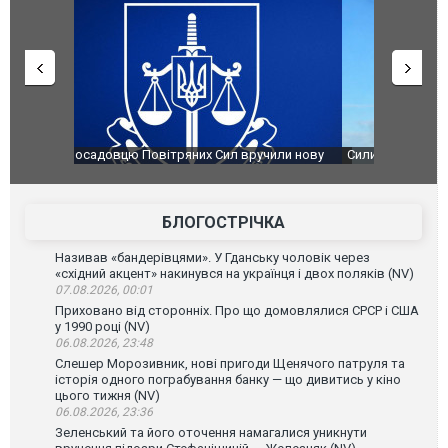
чили нову
Сили оборони уразили Ярославський НПЗ:
Неймар вла
губернатор регіону заявив про наймасштабнішу
"Сантоса".
атаку. ВІДЕО
БЛОГОСТРІЧКА
Називав «бандерівцями». У Гданську чоловік через
«східний акцент» накинувся на українця і двох поляків (NV)
07.08.2026, 00:01
Приховано від сторонніх. Про що домовлялися СРСР і США
у 1990 році (NV)
06.08.2026, 23:48
Слешер Морозивник, нові пригоди Щенячого патруля та
історія одного пограбування банку — що дивитись у кіно
цього тижня (NV)
06.08.2026, 23:36
Зеленський та його оточення намагалися уникнути