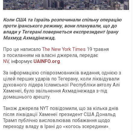
Коли США та Ізраїль розпочинали спільну операцію
проти іранського режиму, вони планували, що до
влади у Тегерані повернеться експрезидент Ірану
Махмуд Ахмадінежад.
Про це написало
The New York Times
19 травня
з посиланням на власні джерела, передає
NV
, інформує
UAINFO.org
.
За інформацією співрозмовників видання, однією з
цілей перших ударів по Тегерану, коли ліквідували
духовного лідера Ісламської Республіки аятолу Алі
Хаменеї, було звільнення Ахмадінежада з-під
домашнього арешту.
Також джерела NYT повідомили, що за кілька днів
після ліквідації Хаменеї президент США Дональд
Трамп публічно висловлював побажання щодо
переходу владу в Ірані до «когось зсередини».