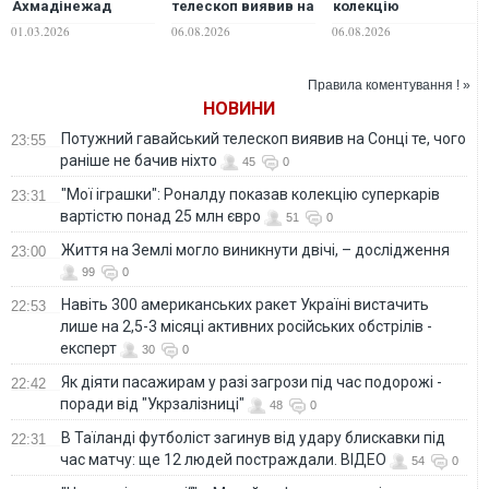
Ахмадінежад
телескоп виявив на
колекцію
загинув внаслідок
Сонці те, чого
суперкарів
01.03.2026
06.08.2026
06.08.2026
удару Ізраїлю та
раніше не бачив
вартістю понад 25
США — ЗМІ
ніхто
млн євро
(оновлено)
Правила коментування ! »
НОВИНИ
Потужний гавайський телескоп виявив на Сонці те, чого
23:55
раніше не бачив ніхто
45
0
"Мої іграшки": Роналду показав колекцію суперкарів
23:31
вартістю понад 25 млн євро
51
0
Життя на Землі могло виникнути двічі, – дослідження
23:00
99
0
Навіть 300 американських ракет Україні вистачить
22:53
лише на 2,5-3 місяці активних російських обстрілів -
експерт
30
0
Як діяти пасажирам у разі загрози під час подорожі -
22:42
поради від "Укрзалізниці"
48
0
В Таїланді футболіст загинув від удару блискавки під
22:31
час матчу: ще 12 людей постраждали. ВІДЕО
54
0