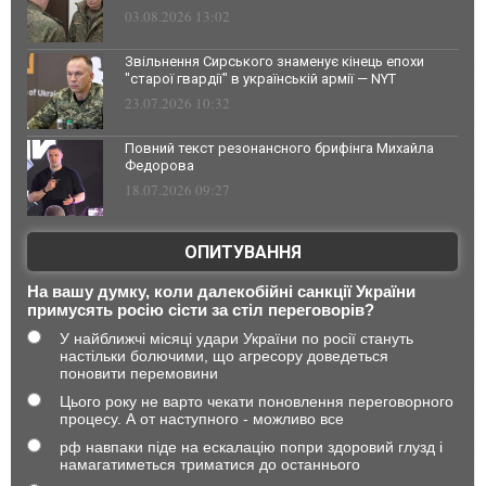
03.08.2026 13:02
Звільнення Сирського знаменує кінець епохи
"старої гвардії" в українській армії — NYT
23.07.2026 10:32
Повний текст резонансного брифінга Михайла
Федорова
18.07.2026 09:27
ОПИТУВАННЯ
На вашу думку, коли далекобійні санкції України
примусять росію сісти за стіл переговорів?
У найближчі місяці удари України по росії стануть
настільки болючими, що агресору доведеться
поновити перемовини
Цього року не варто чекати поновлення переговорного
процесу. А от наступного - можливо все
рф навпаки піде на ескалацію попри здоровий глузд і
намагатиметься триматися до останнього