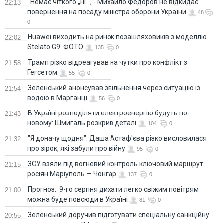
"Немає чіткого „ні“", - Михайло Федоров не відкидає
22:13
повернення на посаду міністра оборони України
48
0
Huawei виходить на ринок позашляховиків з моделлю
22:02
Stelato G9. ФОТО
135
0
Трамп різко відреагував на чутки про конфлікт з
21:58
Гегсетом
55
0
Зеленський анонсував звільнення через ситуацію із
21:54
водою в Марганці
56
0
В Україні розподіляти електроенергію будуть по-
21:43
новому: Шмигаль розкрив деталі
104
0
"Я доначу щодня": Даша Астаф'єва різко висловилася
21:32
про зірок, які забули про війну
95
0
ЗСУ взяли під вогневий контроль ключовий маршрут
21:15
росіян Маріуполь — Чонгар
137
0
Прогноз: 9-го серпня дихати легко свіжим повітрям
21:00
можна буде повсюди в Україні
81
0
Зеленський доручив підготувати спеціальну санкційну
20:55