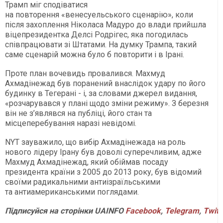
Трамп міг сподіватися
на повторення «венесуельського сценарію», коли
після захоплення Ніколаса Мадуро до влади прийшла
віцепрезидентка Делсі Родрігес, яка погодилась
співпрацювати зі Штатами. На думку Трампа, такий
саме сценарій можна було б повторити і в Ірані.
Проте план вочевидь провалився. Махмуд
Ахмадінежад був поранений внаслідок удару по його
будинку в Тегерані - і, за словами джерел видання,
«розчарувався у плані щодо зміни режиму». З березня
він не з’являвся на публіці, його стан та
місцеперебування наразі невідомі.
NYT зауважило, що вибір Ахмадінежада на роль
нового лідеру Ірану був доволі суперечливим, адже
Махмуд Ахмадінежад, який обіймав посаду
президента країни з 2005 до 2013 року, був відомий
своїми радикальними антиізраїльськими
та антиамериканськими поглядами.
Підписуйся
на
сторінки
UAINFO
Facebook
,
Telegram
,
Twitt