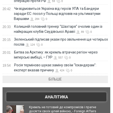
операцію проти РФ
59
0
Чи відмовиться Україна від героїв УПА та Бандери
20:42
заради ЄС: посол у Польщі відповів на ультиматуми
Варшави
284
0
Колишній головний тренер "Шахтаря" очолив один із
20:33
найкращих клубів Саудівської Аравії
89
0
Зеленський підписав укази про звільнення ще чотирьох
20:15
послів
124
0
Битва за Арктику: як кремль втрачає регіон через
20:01
імперські амбіції, – ГУР
557
0
Росія терміново шукає заміну своїм "Іскандерам":
19:54
експерт вказав причину
424
0
БІЛЬШЕ
АНАЛІТИКА
Кремль не готовий до компромісів і прагне
досягти своїх цілей війною, - Foreign Affairs