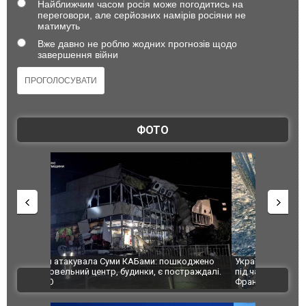
Найближчим часом росія може погодитись на
переговори, але серйозних намірів росіяни не
матимуть
Вже давно не роблю жодних прогнозів щодо
завершення війни
ФОТО
шкоджено
Українські надзвичайники врятували козуленя
СБУ за спр
траждалі.
під час ліквідації масштабної лісової пожежі у
Болгарії з
ВІДЕО
Франції
ФОТО