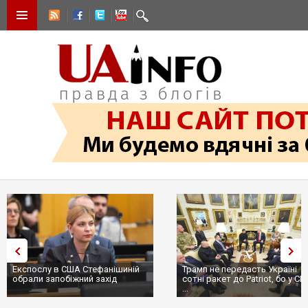
Експослу в США Стефанішиній
Трамп не передасть Україні
обрали запобіжний захід
сотні ракет до Patriot, бо у С
...