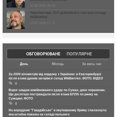
03.08.2026 20:24
Перспектива: ЗСУ добомблять і всі інші склади
Wildberries
23.07.2026 11:31
ОБГОВОРЮВАНЕ
|
ПОПУЛЯРНЕ
День
Місяць
За весь час
За 2000 кілометрів від кордону з Україною: в Єкатеринбурзі
після атаки дронів загорівся склад Wildberries. ФОТО. ВІДЕО
0
Ворог завдав комбінованого удару по Сумах, двоє поранених.
Ще десятеро постраждали після атаки БПЛА по ринку на
Сумщині. ФОТО
0
На аеродромі "Гвардійське" в окупованому Криму спалахнула
масштабна пожежа на складі пального