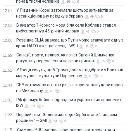
понад тисячі чоловіків
16
0
У Південній Кореї затримали шістьох активістів за
12:07
несанкціоновану поїздку в Україну
49
0
В акваторії Чорного моря біля села Коблеве стався
12:03
вибух: загинув 45-річний чоловік
41
0
Розвідка США вважає, що Путін може атакувати одну з
12:00
країн НАТО вже цієї осені, - WSJ
50
0
Санкції, порти, паливо: як логіст Євгеній Шимченко
11:55
рахує ціну перевезення на різних ринках
25
0
У Греції хочуть, щоб Трамп допоміг відібрати у Британії
11:51
мармурові скульптури Парфенону
26
0
СБУ затримала агентів рф, які коригували удари ворога
11:43
по Миколаєву
18
0
РФ формує бойові підрозділи з українських полонених, -
11:31
ISW
153
0
Перший візит Зеленського до Сербії стане "ляпасом
11:22
росіянам" — ЗМІ
63
0
Уражено РЛС раннього виявлення, ретранслятори
11:15