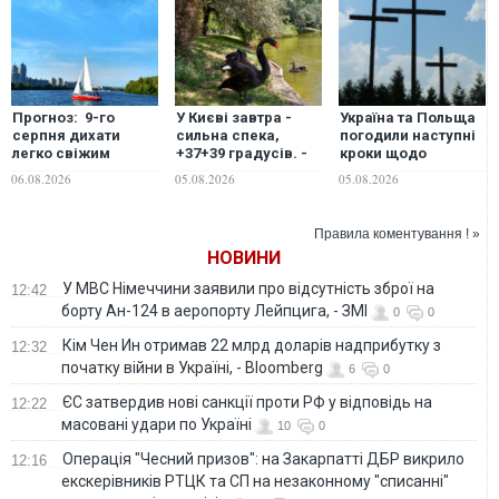
Прогноз: 9-го
У Києві завтра -
Україна та Польща
серпня дихати
сильна спека,
погодили наступні
легко свіжим
+37+39 градусів. -
кроки щодо
повітрям можна
синоптикиня
ексгумацій: у
06.08.2026
05.08.2026
05.08.2026
буде повсюди в
Львові підбили
Україні
підсумки
виконання
Правила коментування ! »
домовленостей
НОВИНИ
У МВС Німеччини заявили про відсутність зброї на
12:42
борту Ан-124 в аеропорту Лейпцига, - ЗМІ
0
0
Кім Чен Ин отримав 22 млрд доларів надприбутку з
12:32
початку війни в Україні, - Bloomberg
6
0
ЄС затвердив нові санкції проти РФ у відповідь на
12:22
масовані удари по Україні
10
0
Операція "Чесний призов": на Закарпатті ДБР викрило
12:16
екскерівників РТЦК та СП на незаконному "списанні"