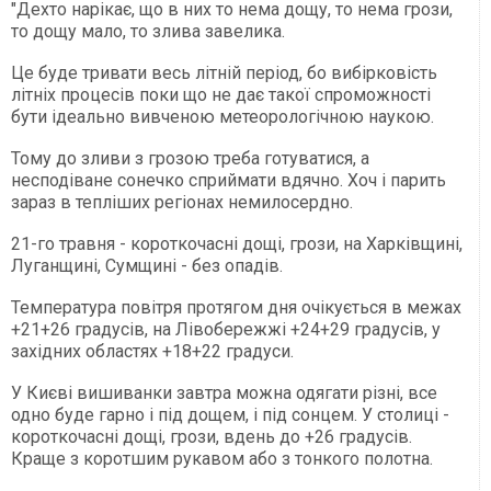
"Дехто нарікає, що в них то нема дощу, то нема грози,
то дощу мало, то злива завелика.
Це буде тривати весь літній період, бо вибірковість
літніх процесів поки що не дає такої спроможності
бути ідеально вивченою метеорологічною наукою.
Тому до зливи з грозою треба готуватися, а
несподіване сонечко сприймати вдячно. Хоч і парить
зараз в тепліших регіонах немилосердно.
21-го травня - короткочасні дощі, грози, на Харківщині,
Луганщині, Сумщині - без опадів.
Температура повітря протягом дня очікується в межах
+21+26 градусів, на Лівобережжі +24+29 градусів, у
західних областях +18+22 градуси.
У Києві вишиванки завтра можна одягати різні, все
одно буде гарно і під дощем, і під сонцем. У столиці -
короткочасні дощі, грози, вдень до +26 градусів.
Краще з коротшим рукавом або з тонкого полотна.