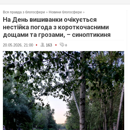
Вся правда з блогосфери
»
Новини блогосфери
»
На День вишиванки очікується
нестійка погода з короткочасними
дощами та грозами, – синоптикиня
•
•
20.05.2026, 21:00
163
0