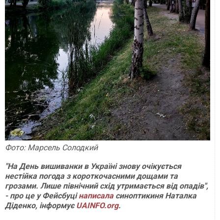
Фото: Марсель Солодкий
"На День вишиванки в Україні знову очікується
нестійка погода з короткочасними дощами та
грозами. Лише північний схід утримається від опадів",
- про це у Фейсбуці
написала
синоптикиня Наталка
Діденко, інформує
UAINFO.org
.