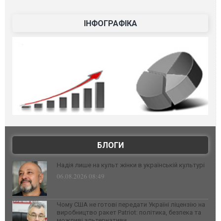
ІНФОГРАФІКА
БЛОГИ
Надія лише на культ жінки в українській культурі
06.08.2026 08:49
Чому США не готові передати Україні ліцензію на
виробництво ракет Patriot: політика, безпека та
можливі альтернативи