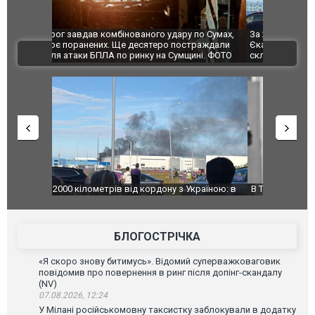
по Сумах,
За 2000 кілометрів від кордону з Україною: в
"Мої іграш
траждали
Єкатеринбурзі після атаки дронів загорівся
суперкарів
ВІДЕО
ині. ФОТО
склад Wildberries. ФОТО. ВІДЕО
країною: в
В Таїланді футболіст загинув від удару
Топпосадов
агорівся
блискавки під час матчу: ще 12 людей
підозру
постраждали. ВІДЕО
БЛОГОСТРІЧКА
«Я скоро знову битимусь». Відомий суперважковаговик
повідомив про повернення в ринг після допінг-скандалу
(NV)
07.08.2026, 12:24
У Мілані російськомовну таксистку заблокували в додатку