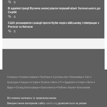
0
В адміністрації Вучича анонсували перший візит Зеленського до
Сербії
0
США розширили санкції проти Куби через військову співпрацю з
Росією та Китаєм
0
Головна
•
Головні новини
•
Політика
•
Суспільство
•
Економіка
беспроводной
•
Світ
•
Культура
•
Наука
•
Історія
•
Освіта
•
Авто
•
IT
•
Здоров'я
интернет
•
Спорт
•
Фото
•
Відео
•
Огляд блогосфери
•
Блоголента
•
Рейтинг блогів
киев
•
Блогожаби
и
Всі новини належать їх правовласникам.
область
Використання матеріалів сайту
uainfo.org
дозволяється за умови
wimax