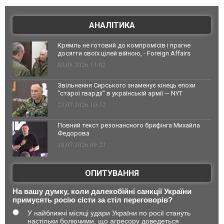
АНАЛІТИКА
Кремль не готовий до компромісів і прагне
досягти своїх цілей війною, - Foreign Affairs
03.08.2026 13:02
Звільнення Сирського знаменує кінець епохи
"старої гвардії" в українській армії — NYT
23.07.2026 10:32
Повний текст резонансного брифінга Михайла
Федорова
18.07.2026 09:27
ОПИТУВАННЯ
На вашу думку, коли далекобійні санкції України
примусять росію сісти за стіл переговорів?
У найближчі місяці удари України по росії стануть
настільки болючими, що агресору доведеться