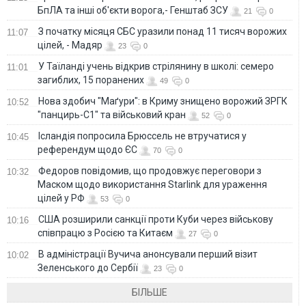
БпЛА та інші об'єкти ворога,- Генштаб ЗСУ
21
0
З початку місяця СБС уразили понад 11 тисяч ворожих
11:07
цілей, - Мадяр
23
0
У Таїланді учень відкрив стрілянину в школі: семеро
11:01
загиблих, 15 поранених
49
0
Нова здобич "Маґури": в Криму знищено ворожий ЗРГК
10:52
"панцирь-С1" та військовий кран
52
0
Ісландія попросила Брюссель не втручатися у
10:45
референдум щодо ЄС
70
0
Федоров повідомив, що продовжує переговори з
10:32
Маском щодо використання Starlink для ураження
цілей у РФ
53
0
США розширили санкції проти Куби через військову
10:16
співпрацю з Росією та Китаєм
27
0
В адміністрації Вучича анонсували перший візит
10:02
Зеленського до Сербії
23
0
БІЛЬШЕ