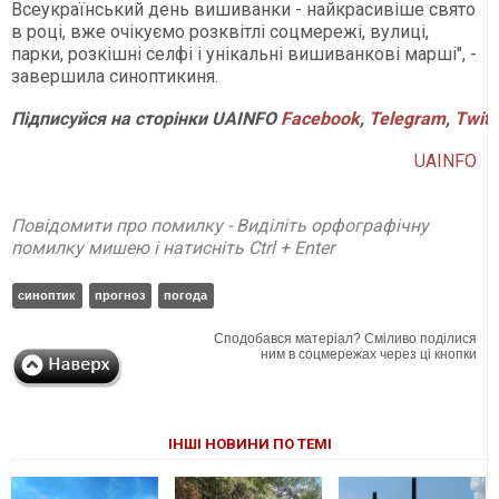
Всеукраїнський день вишиванки - найкрасивіше свято
в році, вже очікуємо розквітлі соцмережі, вулиці,
парки, розкішні селфі і унікальні вишиванкові марші", -
завершила синоптикиня.
Підписуйся
на
сторінки
UAINFO
Facebook
,
Telegram
,
Twitt
UAINFO
Повідомити про помилку - Виділіть орфографічну
помилку мишею і натисніть Ctrl + Enter
синоптик
прогноз
погода
Сподобався матеріал? Сміливо поділися
ним в соцмережах через ці кнопки
ІНШІ НОВИНИ ПО ТЕМІ