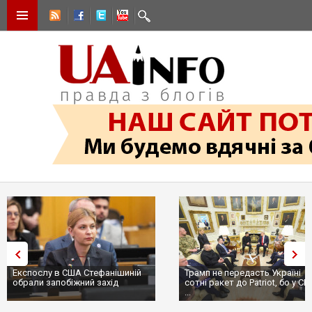
Експослу в США Стефанішиній
Трамп не передасть Україні
обрали запобіжний захід
сотні ракет до Patriot, бо у С
...