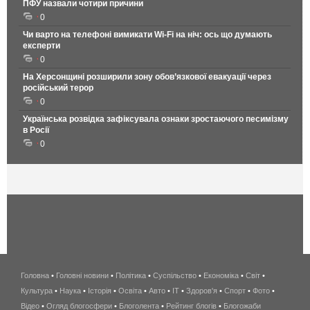
ПФУ назвали чотири причини
0
Чи варто на телефонi вимикати Wi-Fi на ніч: ось що думають
експерти
0
На Херсонщині розширили зону обов’язкової евакуації через
російський терор
0
Українська розвідка зафіксувала ознаки зростаючого песимізму
в Росії
0
Головна
•
Головні новини
•
Політика
•
Суспільство
•
Економіка
беспроводной
•
Світ
•
Культура
•
Наука
•
Історія
•
Освіта
•
Авто
•
IT
•
Здоров'я
интернет
•
Спорт
•
Фото
•
Відео
•
Огляд блогосфери
•
Блоголента
•
Рейтинг блогів
киев
•
Блогожаби