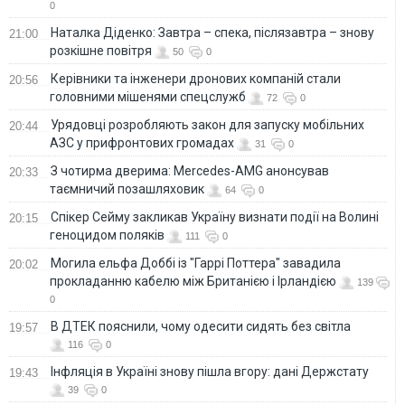
0
Наталка Діденко: Завтра – спека, післязавтра – знову
21:00
розкішне повітря
50
0
Керівники та інженери дронових компаній стали
20:56
головними мішенями спецслужб
72
0
Урядовці розробляють закон для запуску мобільних
20:44
АЗС у прифронтових громадах
31
0
З чотирма дверима: Mercedes-AMG анонсував
20:33
таємничий позашляховик
64
0
Спікер Сейму закликав Україну визнати події на Волині
20:15
геноцидом поляків
111
0
Могила ельфа Доббі із "Гаррі Поттера" завадила
20:02
прокладанню кабелю між Британією і Ірландією
139
0
В ДТЕК пояснили, чому одесити сидять без світла
19:57
116
0
Інфляція в Україні знову пішла вгору: дані Держстату
19:43
39
0