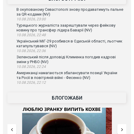
В окупованому Севастополі знову продаватимуть пальне
за QR-кодами (NV)
10.08.2026, 23:00
Турецького журналіста заарештували через фейкову
новину про трансфер лідера Баварії (NV)
10.08.2026, 22:48
Український МіГ-29 розбився в Одеській області, льотчик
катапультувався (NV)
10.08.2026, 22:36
Зеленський після доповіді Клименка погодив кадрові
зміни у РНБО (NV)
10.08.2026, 22:24
Американці намагаються збалансувати позиції України
та Росії в повітряній війні - Фесенко (NV)
10.08.2026, 22:12
БЛОГОЖАБИ