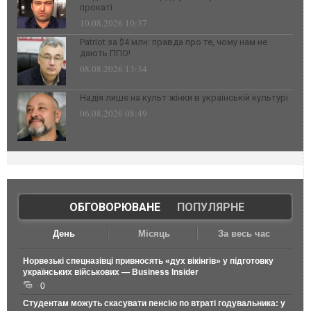
прокаті
10.08.2026 10:37
Patriot за $4 млн: правда про те, чому нам не
дають ППО!
08.08.2026 13:34
Надія лише на культ жінки в українській культурі
06.08.2026 08:49
ОБГОВОРЮВАНЕ
|
ПОПУЛЯРНЕ
День
Місяць
За весь час
Норвезькі спецназівці привносять «дух вікінгів» у підготовку
українських військових — Business Insider
0
Студентам можуть скасувати пенсію по втраті годувальника: у