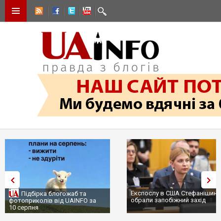
Експослу в США Стефанішині
Підбірка блогожаб та
обрали запобіжний захід
фотоприколів від UAINFO за
10 серпня