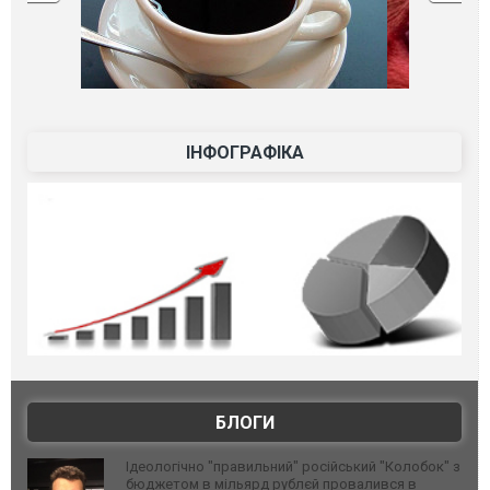
ІНФОГРАФІКА
БЛОГИ
Ідеологічно "правильний" російський "Колобок" з
бюджетом в мільярд рублєй провалився в