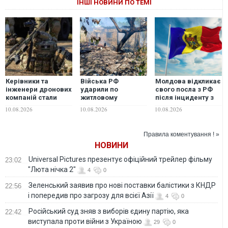
ІНШІ НОВИНИ ПО ТЕМІ
Керівники та
Війська РФ
Молдова відкликає
інженери дронових
ударили по
свого посла з РФ
компаній стали
житловому
після інциденту з
головними
кварталу в
падінням дрона
10.08.2026
10.08.2026
10.08.2026
мішенями
Нікополі: загинула
спецслужб
людина, ще троє
поранені
Правила коментування ! »
НОВИНИ
Universal Pictures презентує офіційний трейлер фільму
23:02
"Люта нічка 2"
4
0
Зеленський заявив про нові поставки балістики з КНДР
22:56
і попередив про загрозу для всієї Азії
4
0
Російський суд зняв з виборів єдину партію, яка
22:42
виступала проти війни з Україною
29
0