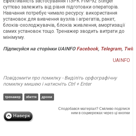
Ефективність застосування ПЗРК FIM-92 Stinger
суттєво залежить від рівня підготовки операторів.
Навчання потребує чимало ресурсу: використання
установок для вивчення вузлів і агрегатів, ракет,
блоків-охолоджувачів, блоків живлення, амортизації
самих установок тощо. Тренажер зводить витрати до
мінімуму.
Підписуйся
на
сторінки
UAINFO
Facebook
,
Telegram
,
Twitt
UAINFO
Повідомити про помилку - Виділіть орфографічну
помилку мишею і натисніть Ctrl + Enter
тренажер
збиття
дрони
Сподобався матеріал? Сміливо поділися
ним в соцмережах через ці кнопки