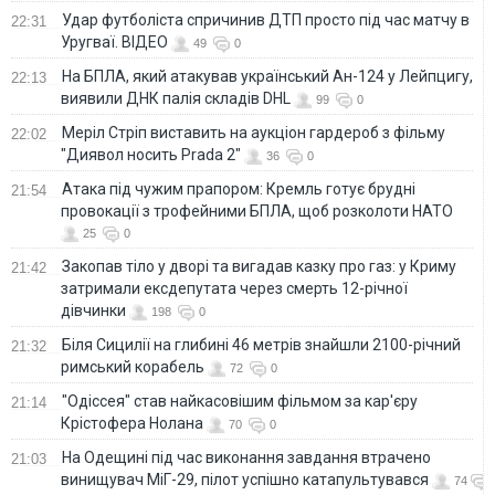
Удар футболіста спричинив ДТП просто під час матчу в
22:31
Уругваї. ВІДЕО
49
0
На БПЛА, який атакував український Ан-124 у Лейпцигу,
22:13
виявили ДНК палія складів DHL
99
0
Меріл Стріп виставить на аукціон гардероб з фільму
22:02
"Диявол носить Prada 2"
36
0
Атака під чужим прапором: Кремль готує брудні
21:54
провокації з трофейними БПЛА, щоб розколоти НАТО
25
0
Закопав тіло у дворі та вигадав казку про газ: у Криму
21:42
затримали ексдепутата через смерть 12-річної
дівчинки
198
0
Біля Сицилії на глибині 46 метрів знайшли 2100-річний
21:32
римський корабель
72
0
"Одіссея" став найкасовішим фільмом за кар'єру
21:14
Крістофера Нолана
70
0
На Одещині під час виконання завдання втрачено
21:03
винищувач МіГ-29, пілот успішно катапультувався
74