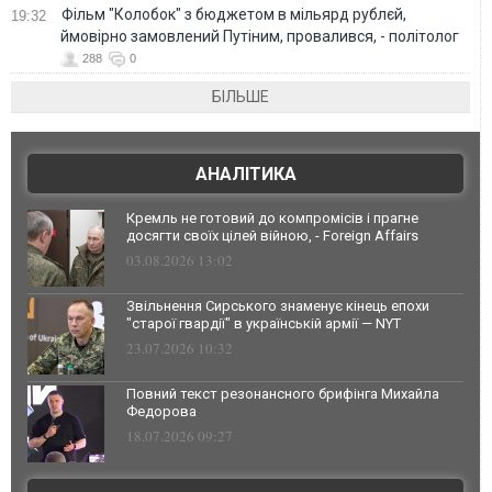
Фільм "Колобок" з бюджетом в мільярд рублєй,
19:32
ймовірно замовлений Путіним, провалився, - політолог
288
0
БІЛЬШЕ
АНАЛІТИКА
Кремль не готовий до компромісів і прагне
досягти своїх цілей війною, - Foreign Affairs
03.08.2026 13:02
Звільнення Сирського знаменує кінець епохи
"старої гвардії" в українській армії — NYT
23.07.2026 10:32
Повний текст резонансного брифінга Михайла
Федорова
18.07.2026 09:27