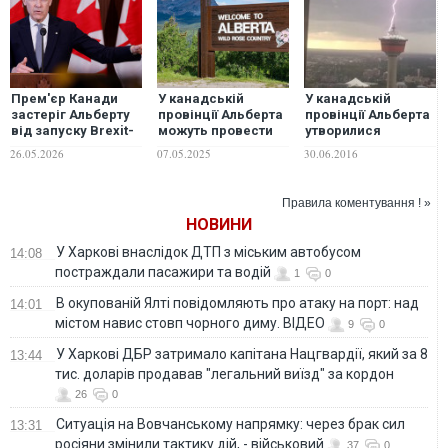
Прем'єр Канади
У канадській
У канадській
застеріг Альберту
провінції Альберта
провінції Альберта
від запуску Brexit-
можуть провести
утворилися
сценарію
референдум про
крижані замети з
26.05.2026
07.05.2025
30.06.2016
відокремлення
граду . ФОТО
Правила коментування ! »
НОВИНИ
У Харкові внаслідок ДТП з міським автобусом
14:08
постраждали пасажири та водій
1
0
В окупованій Ялті повідомляють про атаку на порт: над
14:01
містом навис стовп чорного диму. ВІДЕО
9
0
У Харкові ДБР затримало капітана Нацгвардії, який за 8
13:44
тис. доларів продавав "легальний виїзд" за кордон
26
0
Ситуація на Вовчанському напрямку: через брак сил
13:31
росіяни змінили тактику дій, - військовий
37
0