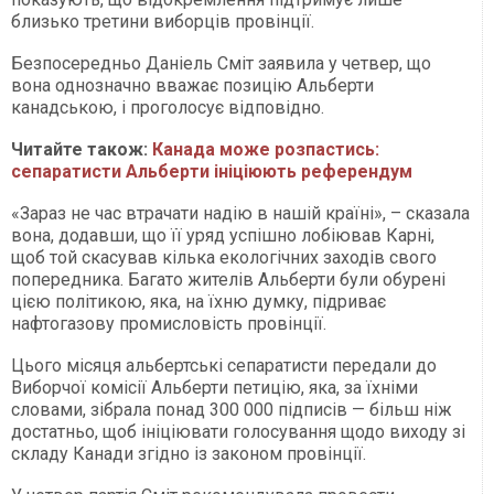
близько третини виборців провінції.
Безпосередньо Даніель Сміт заявила у четвер, що
вона однозначно вважає позицію Альберти
канадською, і проголосує відповідно.
Читайте також:
Канада може розпастись:
сепаратисти Альберти ініціюють референдум
«Зараз не час втрачати надію в нашій країні», – сказала
вона, додавши, що її уряд успішно лобіював Карні,
щоб той скасував кілька екологічних заходів свого
попередника. Багато жителів Альберти були обурені
цією політикою, яка, на їхню думку, підриває
нафтогазову промисловість провінції.
Цього місяця альбертські сепаратисти передали до
Виборчої комісії Альберти петицію, яка, за їхніми
словами, зібрала понад 300 000 підписів — більш ніж
достатньо, щоб ініціювати голосування щодо виходу зі
складу Канади згідно із законом провінції.