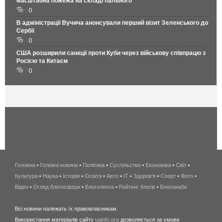
масштабна пожежа на складі пального
0
В адміністрації Вучича анонсували перший візит Зеленського до
Сербії
0
США розширили санкції проти Куби через військову співпрацю з
Росією та Китаєм
0
Головна
•
Головні новини
•
Політика
•
Суспільство
•
Економіка
беспроводной
•
Світ
•
Культура
•
Наука
•
Історія
•
Освіта
•
Авто
•
IT
•
Здоров'я
интернет
•
Спорт
•
Фото
•
Відео
•
Огляд блогосфери
•
Блоголента
•
Рейтинг блогів
киев
•
Блогожаби
и
Всі новини належать їх правовласникам.
область
Використання матеріалів сайту
uainfo.org
дозволяється за умови
wimax