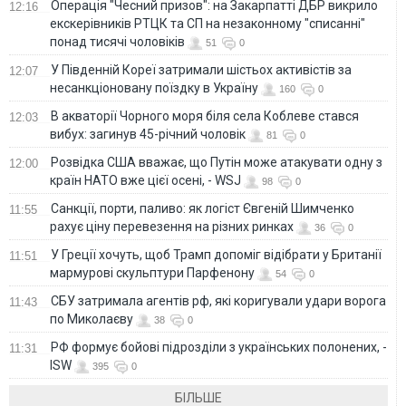
Операція "Чесний призов": на Закарпатті ДБР викрило
12:16
екскерівників РТЦК та СП на незаконному "списанні"
понад тисячі чоловіків
51
0
У Південній Кореї затримали шістьох активістів за
12:07
несанкціоновану поїздку в Україну
160
0
В акваторії Чорного моря біля села Коблеве стався
12:03
вибух: загинув 45-річний чоловік
81
0
Розвідка США вважає, що Путін може атакувати одну з
12:00
країн НАТО вже цієї осені, - WSJ
98
0
Санкції, порти, паливо: як логіст Євгеній Шимченко
11:55
рахує ціну перевезення на різних ринках
36
0
У Греції хочуть, щоб Трамп допоміг відібрати у Британії
11:51
мармурові скульптури Парфенону
54
0
СБУ затримала агентів рф, які коригували удари ворога
11:43
по Миколаєву
38
0
РФ формує бойові підрозділи з українських полонених, -
11:31
ISW
395
0
БІЛЬШЕ