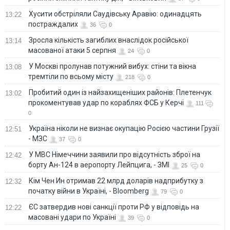
Хусити обстріляли Саудівську Аравію: одинадцять
13:22
постраждалих
36
0
Зросла кількість загиблих внаслідок російської
13:14
масованої атаки 5 серпня
24
0
У Москві пролунав потужний вибух: стіни та вікна
13:08
тремтіли по всьому місту
218
0
Пробитий один із найзахищеніших районів: Плетенчук
13:02
прокоментував удар по кораблях ФСБ у Керчі
111
0
Україна ніколи не визнає окупацію Росією частини Грузії
12:51
- МЗС
37
0
У МВС Німеччини заявили про відсутність зброї на
12:42
борту Ан-124 в аеропорту Лейпцига, - ЗМІ
25
0
Кім Чен Ин отримав 22 млрд доларів надприбутку з
12:32
початку війни в Україні, - Bloomberg
79
0
ЄС затвердив нові санкції проти РФ у відповідь на
12:22
масовані удари по Україні
39
0