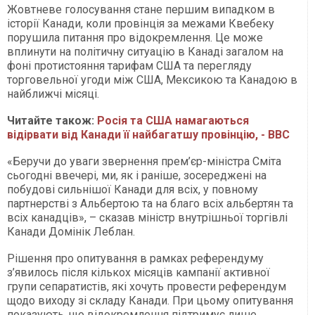
Жовтневе голосування стане першим випадком в
історії Канади, коли провінція за межами Квебеку
порушила питання про відокремлення. Це може
вплинути на політичну ситуацію в Канаді загалом на
фоні протистояння тарифам США та перегляду
торговельної угоди між США, Мексикою та Канадою в
найближчі місяці.
Читайте також:
Росія та США намагаються
відірвати від Канади її найбагатшу провінцію, - ВВС
«Беручи до уваги звернення прем’єр-міністра Сміта
сьогодні ввечері, ми, як і раніше, зосереджені на
побудові сильнішої Канади для всіх, у повному
партнерстві з Альбертою та на благо всіх альбертян та
всіх канадців», – сказав міністр внутрішньої торгівлі
Канади Домінік Леблан.
Рішення про опитування в рамках референдуму
з’явилось після кількох місяців кампанії активної
групи сепаратистів, які хочуть провести референдум
щодо виходу зі складу Канади. При цьому опитування
показують, що відокремлення підтримує лише