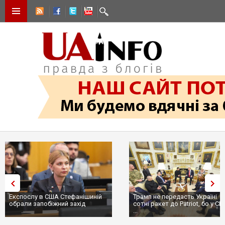
Експослу в США Стефанішиній
Трамп не передасть Україні
обрали запобіжний захід
сотні ракет до Patriot, бо у С
...