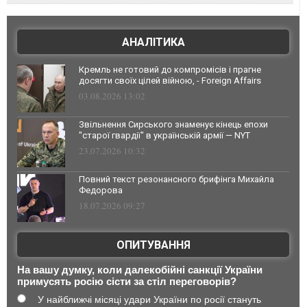
АНАЛІТИКА
Кремль не готовий до компромісів і прагне
досягти своїх цілей війною, - Foreign Affairs
03.08.2026 13:02
Звільнення Сирського знаменує кінець епохи
"старої гвардії" в українській армії — NYT
23.07.2026 10:32
Повний текст резонансного брифінга Михайла
Федорова
18.07.2026 09:27
ОПИТУВАННЯ
На вашу думку, коли далекобійні санкції України
примусять росію сісти за стіл переговорів?
У найближчі місяці удари України по росії стануть