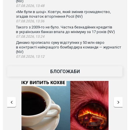
(NV)
07.08.2026, 13:48
«Ми були в шоці». Ковтун, який змінив громадянство,
згадав початок вторгнення Росії (NV)
07.08.2026, 13:36
Такого з 2009-го не було. Частка безнадійних кредитів
в українських банках впала до мінімуму за 17 років (NV)
07.08.2026, 13:24
Динамо прописало суму відступних у 50 млн євро
в контракті найкращого бомбардира команди — журналіст
(NV)
07.08.2026, 13:12
БЛОГОЖАБИ