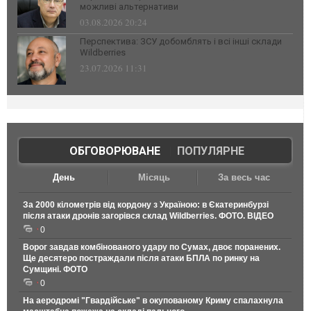
можливі альтернативи
03.08.2026 20:24
Перспектива: ЗСУ добомблять і всі інші склади
Wildberries
23.07.2026 11:31
ОБГОВОРЮВАНЕ
|
ПОПУЛЯРНЕ
День
Місяць
За весь час
За 2000 кілометрів від кордону з Україною: в Єкатеринбурзі
після атаки дронів загорівся склад Wildberries. ФОТО. ВІДЕО
0
Ворог завдав комбінованого удару по Сумах, двоє поранених.
Ще десятеро постраждали після атаки БПЛА по ринку на
Сумщині. ФОТО
0
На аеродромі "Гвардійське" в окупованому Криму спалахнула