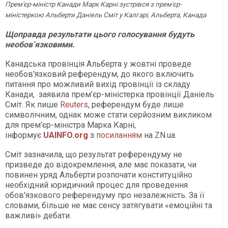
Прем'єр-міністр Канади Марк Карні зустрівся з прем'єр-
міністеркою Альберти Даніель Сміт у Калгарі, Альберта, Канада
Щоправда результати цього голосування будуть
необов’язковими.
Канадська провінція Альберта у жовтні проведе
необов'язковий референдум, до якого включить
питання про можливий вихід провінції із складу
Канади, заявила прем’єр-міністерка провінції Даніель
Сміт. Як пише
Reuters
, референдум буде лише
символічним, однак може стати серйозним викликом
для прем'єр-міністра Марка Карні,
інформує
UAINFO.org
з
посиланням
на ZN.ua.
Сміт зазначила, що результат референдуму не
призведе до відокремлення, але має показати, чи
повинен уряд Альберти розпочати конституційно
необхідний юридичний процес для проведення
обов'язкового референдуму про незалежність. За її
словами, більше не має сенсу затягувати «емоційні та
важливі» дебати.