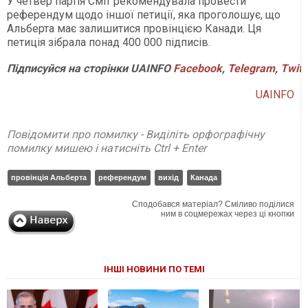
У четвер партія Сміт рекомендувала провести
референдум щодо іншої петиції, яка проголошує, що
Альберта має залишитися провінцією Канади. Ця
петиція зібрала понад 400 000 підписів.
Підписуйся
на
сторінки
UAINFO
Facebook
,
Telegram
,
Twitt
UAINFO
Повідомити про помилку - Виділіть орфографічну
помилку мишею і натисніть Ctrl + Enter
провінція Альберта
референдум
вихід
Канада
Сподобався матеріал? Сміливо поділися
ним в соцмережах через ці кнопки
ІНШІ НОВИНИ ПО ТЕМІ