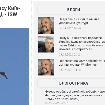
асу Київ-
БЛОГИ
, - ISW
Надія лише на культ жінки в
українській культурі
06.08.2026 08:49
Чому США не готові передати
Україні ліцензію на виробництв
ракет Patriot: політика, безпека 
можливі альтернативи
03.08.2026 20:24
Перспектива: ЗСУ добомблять і
всі інші склади Wildberries
23.07.2026 11:31
БЛОГОСТРІЧКА
«Немає особливої сімейної любові»: кор
Чарльз дав гідну відповідь на «виклик»
Вільяма та Кейт (Факти)
08.08.2026, 02:31