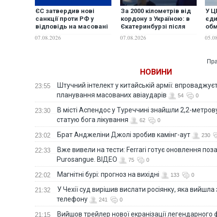
ЄС затвердив нові
За 2000 кілометрів від
У Ц
санкції проти РФ у
кордону з Україною: в
єди
відповідь на масовані
Єкатеринбурзі після
обм
удари по Україні
атаки дронів загорівся
уда
07.08.2026
07.08.2026
05.0
склад Wildberries.
ФОТО. ВІДЕО
Пра
НОВИНИ
Штучний інтелект у китайській армії: впроваджує
23:55
планування масованих авіаударів
54
0
В місті Аспендос у Туреччині знайшли 2,2-метро
23:30
статую бога лікування
62
0
Брат Анджеліни Джолі зробив камінг-аут
23:02
230
Вже вивели на тести: Ferrari готує оновлення по
22:33
Purosangue. ВІДЕО
75
0
Магнітні бурі: прогноз на вихідні
22:02
133
0
У Чехії суд вирішив вислати росіянку, яка вийшла
21:32
телефону
241
0
Вийшов трейлер нової екранізації легендарного
21:15