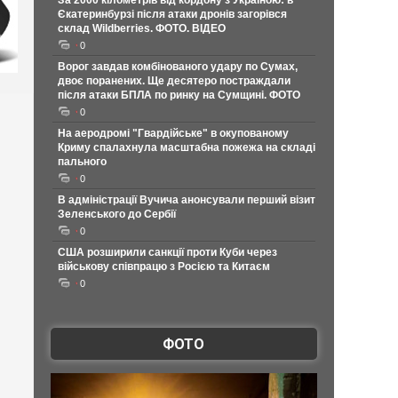
За 2000 кілометрів від кордону з Україною: в
Єкатеринбурзі після атаки дронів загорівся
склад Wildberries. ФОТО. ВІДЕО
0
Ворог завдав комбінованого удару по Сумах,
двоє поранених. Ще десятеро постраждали
після атаки БПЛА по ринку на Сумщині. ФОТО
0
На аеродромі "Гвардійське" в окупованому
Криму спалахнула масштабна пожежа на складі
пального
0
В адміністрації Вучича анонсували перший візит
Зеленського до Сербії
0
США розширили санкції проти Куби через
військову співпрацю з Росією та Китаєм
0
ФОТО