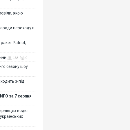
повіли, якою
заради переходу в
акет Patriot, -
вини
138
0
-го сезону шоу
иходить з-під
NFO за 7 серпня
Чернівцях водія
 українських