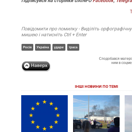
Підписуйся
на
сторінки
UAINFO
Facebook
,
Telegr
Повідомити про помилку - Виділіть орфографічн
мишею і натисніть Ctrl + Enter
Росія
Україна
удари
траса
Сподобався матері
ним в соцме
ІНШІ НОВИНИ ПО ТЕМІ