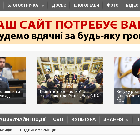
БЛОГОСТРІЧКА
ДОСЬЄ
БЛОГОЖАБИ
ФОТО
ВІДЕО
ефанішиній
Трамп не передасть Україні
Вибух у рес
захід
сотні ракет до Patriot, бо у США
ціллю був г
...
пр...
АДЗВИЧАЙНІ ПОДІЇ
СВІТ
КУЛЬТУРА
ЗНАННЯ
ТАРИФИ
ПОДВИГИ УКРАЇНЦІВ