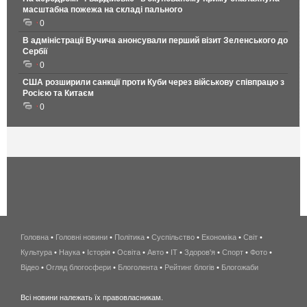
масштабна пожежа на складі пального
0
В адміністрації Вучича анонсували перший візит Зеленського до
Сербії
0
США розширили санкції проти Куби через військову співпрацю з
Росією та Китаєм
0
Головна
•
Головні новини
•
Політика
•
Суспільство
•
Економіка
беспроводной
•
Світ
•
Культура
•
Наука
•
Історія
•
Освіта
•
Авто
•
IT
•
Здоров'я
интернет
•
Спорт
•
Фото
•
Відео
•
Огляд блогосфери
•
Блоголента
•
Рейтинг блогів
киев
•
Блогожаби
и
Всі новини належать їх правовласникам.
область