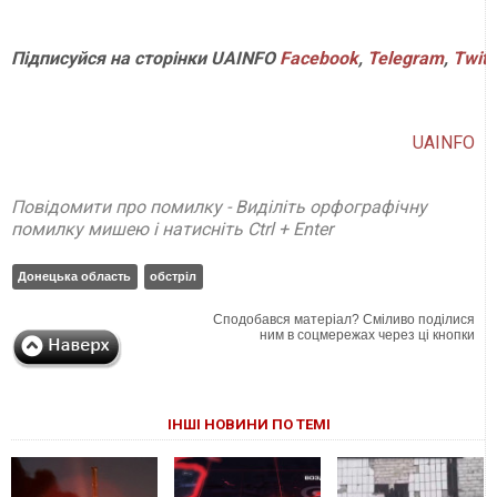
Підписуйся
на
сторінки
UAINFO
Facebook
,
Telegram
,
Twitt
UAINFO
Повідомити про помилку - Виділіть орфографічну
помилку мишею і натисніть Ctrl + Enter
Донецька область
обстріл
Сподобався матеріал? Сміливо поділися
ним в соцмережах через ці кнопки
ІНШІ НОВИНИ ПО ТЕМІ