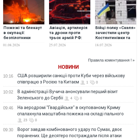
Пожежі та блекаут
Авіація, артилерія
Бійці полку «Скеля»
в окупації:
та дрони проти
зачистили центр
безпілотники
трьох армій РФ:
Костянтинівки та
атакували
подробиці
підняли
01.08.2026
25.07.2026
18.07.2026
енергетику у
розгрому
український прапор
Донецькій,
потужного штурму
Запорізькій та
окупантів
Правила коментування ! »
Луганській
НОВИНИ
областях
США розширили санкції проти Куби через військову
10:16
співпрацю з Росією та Китаєм
1
0
В адміністрації Вучича анонсували перший візит
10:02
Зеленського до Сербії
4
0
На аеродромі "Гвардійське" в окупованому Криму
09:46
спалахнула масштабна пожежа на складі пального
23
0
Ворог завдав комбінованого удару по Сумах, двоє
09:30
поранених. Ще десятеро постраждали після атаки