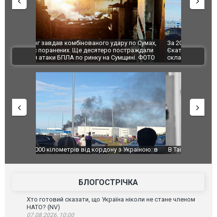
по Сумах,
За 2000 кілометрів від кордону з Україною: в
"Мої іграш
траждали
Єкатеринбурзі після атаки дронів загорівся
суперкарів
ВІДЕО
ині. ФОТО
склад Wildberries. ФОТО. ВІДЕО
країною: в
В Таїланді футболіст загинув від удару
Топпосадов
агорівся
блискавки під час матчу: ще 12 людей
підозру
постраждали. ВІДЕО
БЛОГОСТРІЧКА
Хто готовий сказати, що Україна ніколи не стане членом
НАТО? (NV)
07.08.2026, 10:00