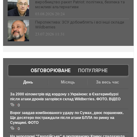
виробництво ракет Patriot: політика, безпека та
можливі альтернативи
03.08.2026 20:24
Перспектива: ЗСУ добомблять і всі інші склади
Wildberries
23.07.2026 11:31
ОБГОВОРЮВАНЕ
|
ПОПУЛЯРНЕ
День
Місяць
За весь час
За 2000 кілометрів від кордону з Україною: в Єкатеринбурзі
після атаки дронів загорівся склад Wildberries. ФОТО. ВІДЕО
0
Ворог завдав комбінованого удару по Сумах, двоє поранених.
Ще десятеро постраждали після атаки БПЛА по ринку на
Сумщині. ФОТО
0
На аеродромі "Гвардійське" в окупованому Криму спалахнула