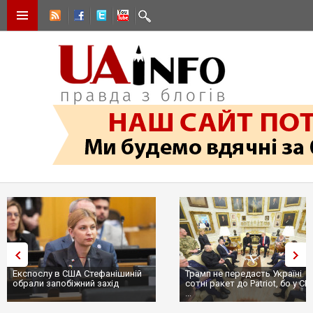
Експослу в США Стефанішиній
Трамп не передасть Україні
обрали запобіжний захід
сотні ракет до Patriot, бо у С
...