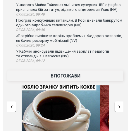
У «нового Майка Тайсона» змінився суперник: IBF офіційно
призначила бій за титул, від якого відмовився Усик (NV)
07.08.2026, 09:48
Програв конкуренцію китайцям. В Росії визнали банкрутом
єдиного виробника телевізорів (NV)
07.08.2026, 09:36
«Потрібно вирішити корінь проблеми». Федоров розповів,
як бачив реформу мобілізації (NV)
07.08.2026, 09:24
У Кабміні анонсували підвищення зарплат педагогів
та стипендій з 1 вересня (NV)
07.08.2026, 09:12
БЛОГОЖАБИ