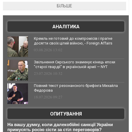
БІЛЬШЕ
АНАЛІТИКА
Кремль не готовий до компромісів і прагне
досягти своїх цілей війною, - Foreign Affairs
03.08.2026 13:02
Звільнення Сирського знаменує кінець епохи
"старої гвардії" в українській армії — NYT
23.07.2026 10:32
Повний текст резонансного брифінга Михайла
Федорова
18.07.2026 09:27
ОПИТУВАННЯ
На вашу думку, коли далекобійні санкції України
примусять росію сісти за стіл переговорів?