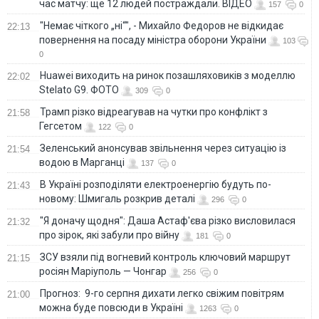
час матчу: ще 12 людей постраждали. ВІДЕО
157
0
"Немає чіткого „ні“", - Михайло Федоров не відкидає
22:13
повернення на посаду міністра оборони України
103
0
Huawei виходить на ринок позашляховиків з моделлю
22:02
Stelato G9. ФОТО
309
0
Трамп різко відреагував на чутки про конфлікт з
21:58
Гегсетом
122
0
Зеленський анонсував звільнення через ситуацію із
21:54
водою в Марганці
137
0
В Україні розподіляти електроенергію будуть по-
21:43
новому: Шмигаль розкрив деталі
296
0
"Я доначу щодня": Даша Астаф'єва різко висловилася
21:32
про зірок, які забули про війну
181
0
ЗСУ взяли під вогневий контроль ключовий маршрут
21:15
росіян Маріуполь — Чонгар
256
0
Прогноз: 9-го серпня дихати легко свіжим повітрям
21:00
можна буде повсюди в Україні
1263
0