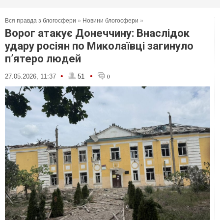
Вся правда з блогосфери
»
Новини блогосфери
»
Ворог атакує Донеччину: Внаслідок
удару росіян по Миколаївці загинуло
пʼятеро людей
•
•
27.05.2026, 11:37
51
0