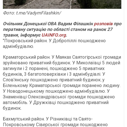
Фото: t.me/VadymFilashkin/
Очільник Донецької ОВА Вадим Філашкін
розповів
про
перативну ситуацію по області станом на ранок 27
травня, інформує
UAINFO.org
.
"Покровський район. У Добропіллі пошкоджено
адмінбудівлю.
Краматорський район. У Маяках Святогірської громади
зруйновано приватний будинок. У Миколаївці 5 людей
загинули і 2 поранені, пошкоджено 5 приватних
будинків, 3 багатоповерхівки і 3 адмінбудівлі. У
Слов'янську пошкоджено приватний будинок..у
Біленькому Краматорської громади поранено людину.
У Новодонецькому пошкоджено адмінбудівлю. У
Знаменівці Олександрівської громади пошкоджено
автомобіль. У Дружківці пошкоджено приватний
будинок.
Бахмутський район. У Різниківці та Свято-
Покровському Сіверської громади пошкоджено