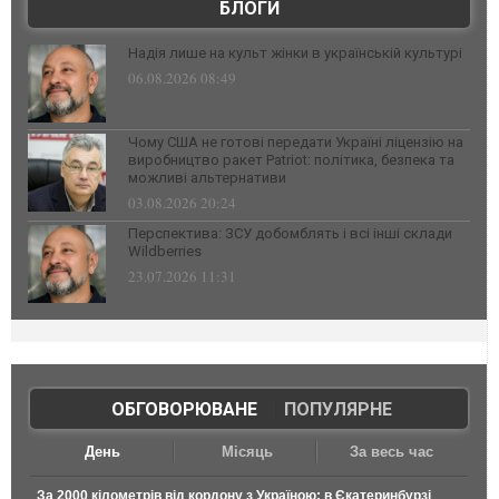
БЛОГИ
Надія лише на культ жінки в українській культурі
06.08.2026 08:49
Чому США не готові передати Україні ліцензію на
виробництво ракет Patriot: політика, безпека та
можливі альтернативи
03.08.2026 20:24
Перспектива: ЗСУ добомблять і всі інші склади
Wildberries
23.07.2026 11:31
ОБГОВОРЮВАНЕ
|
ПОПУЛЯРНЕ
День
Місяць
За весь час
За 2000 кілометрів від кордону з Україною: в Єкатеринбурзі