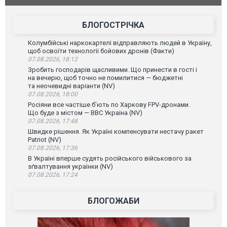
зневажливих слів про українських захисників.
ВІДЕО
ВІДЕО
БЛОГОСТРІЧКА
Колумбійські наркокартелі відправляють людей в Україну,
щоб освоїти технології бойових дронів (Факти)
07.08.2026, 18:12
Зробить господарів щасливими. Що принести в гості і
на вечерю, щоб точно не помилитися — бюджетні
та неочевидні варіанти (NV)
07.08.2026, 18:00
Росіяни все частіше бʼють по Харкову FPV-дронами.
Що буде з містом — ВВС Україна (NV)
07.08.2026, 17:48
Швидке рішення. Як Україні компенсувати нестачу ракет
Patriot (NV)
07.08.2026, 17:36
В Україні вперше судять російського військового за
зґвалтування українки (NV)
07.08.2026, 17:24
БЛОГОЖАБИ