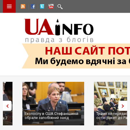
Експослу в США Стефанішиній
Трамп не передасть Україні
обрали запобіжний захід
сотні ракет до Patriot, бо у С
...