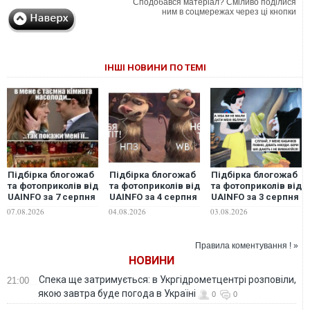
Сподобався матеріал? Сміливо поділися
ним в соцмережах через ці кнопки
ІНШІ НОВИНИ ПО ТЕМІ
Підбірка блогожаб
Підбірка блогожаб
Підбірка блогожаб
та фотоприколів від
та фотоприколів від
та фотоприколів від
UAINFO за 7 серпня
UAINFO за 4 серпня
UAINFO за 3 серпня
07.08.2026
04.08.2026
03.08.2026
Правила коментування ! »
НОВИНИ
Спека ще затримується: в Укргідрометцентрі розповіли,
21:00
якою завтра буде погода в Україні
0
0