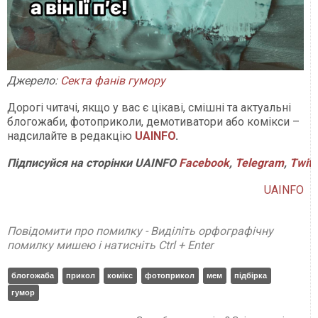
Джерело:
Секта фанів гумору
Дорогі читачі, якщо у вас є цікаві, смішні та актуальні
блогожаби, фотоприколи, демотиватори або комікси –
надсилайте в редакцію
UAINFO
.
Підписуйся
на
сторінки
UAINFO
Facebook
,
Telegram
,
Twitt
UAINFO
Повідомити про помилку - Виділіть орфографічну
помилку мишею і натисніть Ctrl + Enter
блогожаба
прикол
комікс
фотоприкол
мем
підбірка
гумор