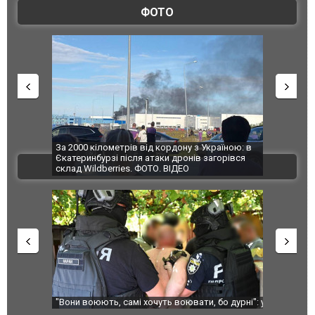
ФОТО
по Сумах,
За 2000 кілометрів від кордону з Україною: в
"Мої іграш
траждали
Єкатеринбурзі після атаки дронів загорівся
суперкарів
ВІДЕО
ині. ФОТО
склад Wildberries. ФОТО. ВІДЕО
ливі
"Вони воюють, самі хочуть воювати, бо дурні": у
В окупован
Чернівцях водія маршрутки звільнили після
порт: над 