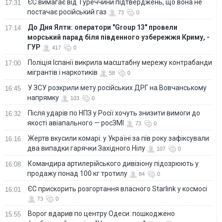
ЄС вимагає від Туреччини підтверджень, що вона не
17:31
постачає російський газ
73
0
До Дня Ялти: оператори "Group 13" провели
17:14
морський парад біля південного узбережжя Криму, -
ГУР
417
0
Поліція Іспанії викрила масштабну мережу контрабанди
17:00
мігрантів і наркотиків
58
0
У ЗСУ розкрили мету російських ДРГ на Вовчанському
16:45
напрямку
103
0
Після ударів по НПЗ у Росії хочуть знизити вимоги до
16:32
якості авіапального — росЗМІ
73
0
Жертв вкусили комарі: у Україні за пів року зафіксували
16:16
два випадки гарячки Західного Нілу
107
0
Командира артилерійського дивізіону підозрюють у
16:08
продажу понад 100 кг тротилу
84
0
ЄС прискорить розгортання власного Starlink у космосі
16:01
73
0
Ворог вдарив по центру Одеси: пошкоджено
15:55