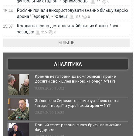
футбольний стадіон "Чорноморець"
77
0
Росіяни почали використовувати значно більшу версію
15:44
дрона "Гербера", - "Флеш"
116
0
Кредитна криза дісталася найбільших банків Росії -
15:37
розвідка
315
0
БІЛЬШЕ
АНАЛІТИКА
Кремль не готовий до компромісів і прагне
досягти своїх цілей війною, - Foreign Affairs
03.08.2026 13:02
Звільнення Сирського знаменує кінець епохи
"старої гвардії" в українській армії — NYT
23.07.2026 10:32
Повний текст резонансного брифінга Михайла
Федорова