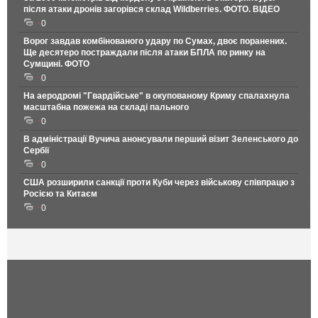
після атаки дронів загорівся склад Wildberries. ФОТО. ВІДЕО
0
Ворог завдав комбінованого удару по Сумах, двоє поранених.
Ще десятеро постраждали після атаки БПЛА по ринку на
Сумщині. ФОТО
0
На аеродромі "Гвардійське" в окупованому Криму спалахнула
масштабна пожежа на складі пального
0
В адміністрації Вучича анонсували перший візит Зеленського до
Сербії
0
США розширили санкції проти Куби через військову співпрацю з
Росією та Китаєм
0