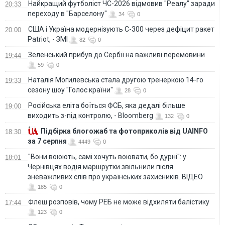
Найкращий футболіст ЧС-2026 відмовив "Реалу" заради
20:33
переходу в "Барселону"
34
0
США і Україна модернізують С-300 через дефіцит ракет
20:00
Patriot, - ЗМІ
82
0
Зеленський прибув до Сербії на важливі перемовини
19:44
59
0
Наталія Могилевська стала другою тренеркою 14-го
19:33
сезону шоу "Голос країни"
28
0
Російська еліта боїться ФСБ, яка дедалі більше
19:00
виходить з-під контролю, - Bloomberg
132
0
Підбірка блогожаб та фотоприколів від UAINFO
18:30
за 7 серпня
4449
0
"Вони воюють, самі хочуть воювати, бо дурні": у
18:01
Чернівцях водія маршрутки звільнили після
зневажливих слів про українських захисників. ВІДЕО
185
0
Флеш розповів, чому РЕБ не може відхиляти балістику
17:44
123
0