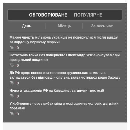
ОБГОВОРЮВАНЕ
|
ПОПУЛЯРНЕ
День
Місяць
За весь час
Майже чверть мільйона українців не повернулися після виїзду
за кордон у першому півріччі
0
Остаточна точка без повернень: Олександр Усік анонсував свій
прощальний поєдинок
0
Дії РФ щодо повного захоплення грузинських земель не
залишаться без відповіді - спільна заява чотирьох країн Заходу
0
Нічна атака дронів РФ на Київщину: загинули троє осіб
0
У Коблевому через вибух міни в морі загинув чоловік, дві жінки
поранені
0