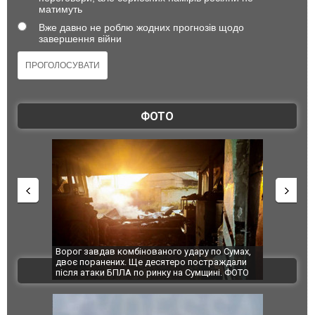
матимуть
Вже давно не роблю жодних прогнозів щодо
завершення війни
ФОТО
по Сумах,
За 2000 кілометрів від кордону з Україною: в
"Мої іграш
траждали
Єкатеринбурзі після атаки дронів загорівся
суперкарів
ВІДЕО
ині. ФОТО
склад Wildberries. ФОТО. ВІДЕО