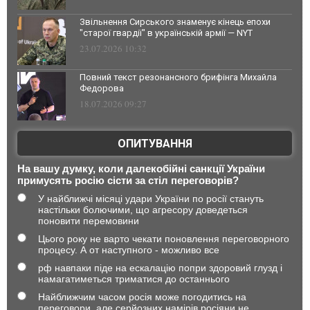
Звільнення Сирського знаменує кінець епохи
"старої гвардії" в українській армії — NYT
23.07.2026 10:32
Повний текст резонансного брифінга Михайла
Федорова
18.07.2026 09:27
ОПИТУВАННЯ
На вашу думку, коли далекобійні санкції України
примусять росію сісти за стіл переговорів?
У найближчі місяці удари України по росії стануть
настільки болючими, що агресору доведеться
поновити перемовини
Цього року не варто чекати поновлення переговорного
процесу. А от наступного - можливо все
рф навпаки піде на ескалацію попри здоровий глузд і
намагатиметься триматися до останнього
Найближчим часом росія може погодитись на
переговори, але серйозних намірів росіяни не