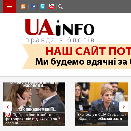
Експослу в США Стефанішині
Підбірка блогожаб та
обрали запобіжний захід
фотоприколів від UAINFO за 7
серпня