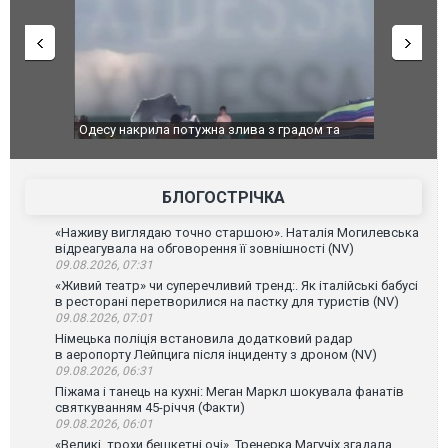
дом та
Вже вивели на тести: Ferrari готує оновлення
Вийшов тре
позашляховика Purosangue. ВІДЕО
фільму "Аф
БЛОГОСТРІЧКА
«Наживу виглядаю точно старшою». Наталія Могилевська
відреагувала на обговорення її зовнішності (NV)
09.08.2026, 07:31
«Живий театр» чи суперечливий тренд:. Як італійські бабусі
в ресторані перетворилися на пастку для туристів (NV)
09.08.2026, 07:01
Німецька поліція встановила додатковий радар
в аеропорту Лейпцига після інциденту з дроном (NV)
09.08.2026, 06:31
Піжама і танець на кухні: Меган Маркл шокувала фанатів
святкуванням 45-річчя (Факти)
09.08.2026, 06:01
«Великі, трохи бешкетні очі». Тренерка Магучіх згадала