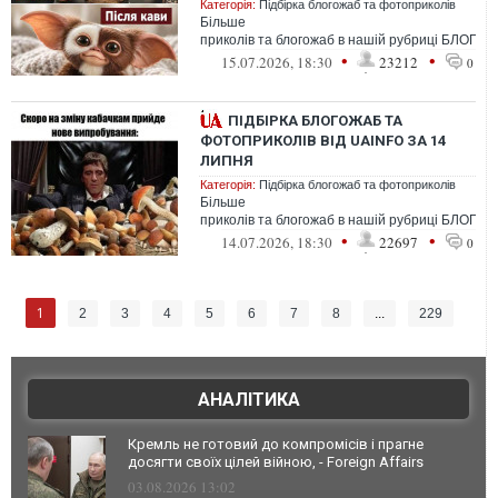
Категорія:
Підбірка блогожаб та фотоприколів
Більше
приколів та блогожаб в нашій рубриці БЛОГО
•
•
15.07.2026, 18:30
23212
0
ПІДБІРКА БЛОГОЖАБ ТА
ФОТОПРИКОЛІВ ВІД UAINFO ЗА 14
ЛИПНЯ
Категорія:
Підбірка блогожаб та фотоприколів
Більше
приколів та блогожаб в нашій рубриці БЛОГО
•
•
14.07.2026, 18:30
22697
0
1
2
3
4
5
6
7
8
...
229
АНАЛІТИКА
Кремль не готовий до компромісів і прагне
досягти своїх цілей війною, - Foreign Affairs
03.08.2026 13:02