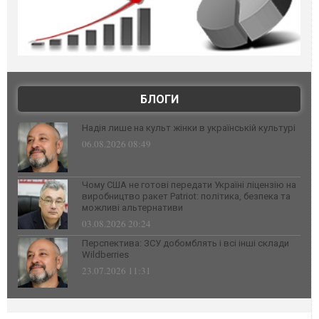
БЛОГИ
Надія лише на культ жінки в українській культурі
06.08.2026 08:49
Чому США не готові передати Україні ліцензію на
виробництво ракет Patriot: політика, безпека та
можливі альтернативи
03.08.2026 20:24
Перспектива: ЗСУ добомблять і всі інші склади
Wildberries
23.07.2026 11:31