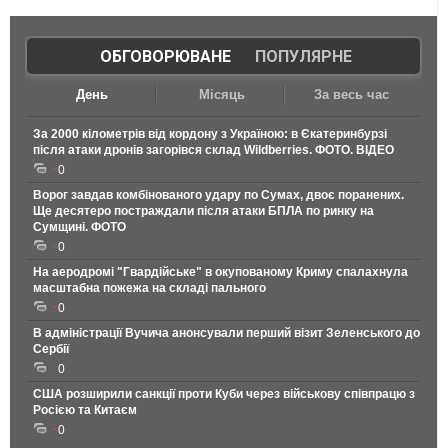
ОБГОВОРЮВАНЕ
|
ПОПУЛЯРНЕ
День
Місяць
За весь час
За 2000 кілометрів від кордону з Україною: в Єкатеринбурзі
після атаки дронів загорівся склад Wildberries. ФОТО. ВІДЕО
0
Ворог завдав комбінованого удару по Сумах, двоє поранених.
Ще десятеро постраждали після атаки БПЛА по ринку на
Сумщині. ФОТО
0
На аеродромі "Гвардійське" в окупованому Криму спалахнула
масштабна пожежа на складі пального
0
В адміністрації Вучича анонсували перший візит Зеленського до
Сербії
0
США розширили санкції проти Куби через військову співпрацю з
Росією та Китаєм
0