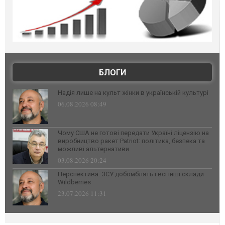
БЛОГИ
Надія лише на культ жінки в українській культурі
06.08.2026 08:49
Чому США не готові передати Україні ліцензію на
виробництво ракет Patriot: політика, безпека та
можливі альтернативи
03.08.2026 20:24
Перспектива: ЗСУ добомблять і всі інші склади
Wildberries
23.07.2026 11:31