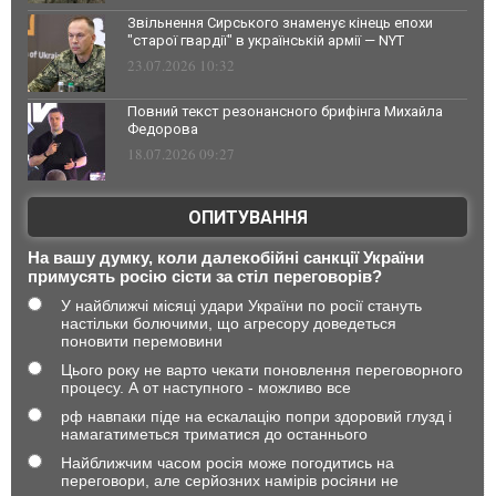
Звільнення Сирського знаменує кінець епохи
"старої гвардії" в українській армії — NYT
23.07.2026 10:32
Повний текст резонансного брифінга Михайла
Федорова
18.07.2026 09:27
ОПИТУВАННЯ
На вашу думку, коли далекобійні санкції України
примусять росію сісти за стіл переговорів?
У найближчі місяці удари України по росії стануть
настільки болючими, що агресору доведеться
поновити перемовини
Цього року не варто чекати поновлення переговорного
процесу. А от наступного - можливо все
рф навпаки піде на ескалацію попри здоровий глузд і
намагатиметься триматися до останнього
Найближчим часом росія може погодитись на
переговори, але серйозних намірів росіяни не