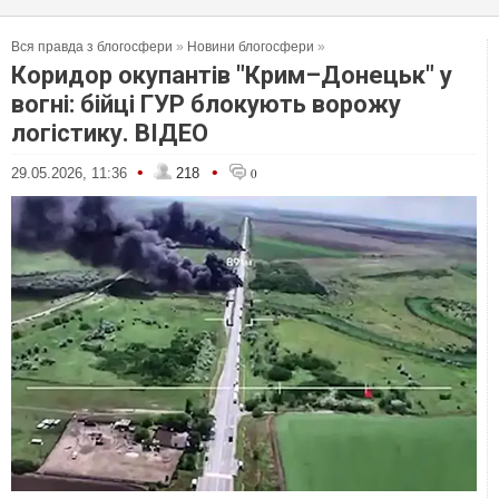
Вся правда з блогосфери
»
Новини блогосфери
»
Коридор окупантів "Крим–Донецьк" у
вогні: бійці ГУР блокують ворожу
логістику. ВІДЕО
•
•
29.05.2026, 11:36
218
0