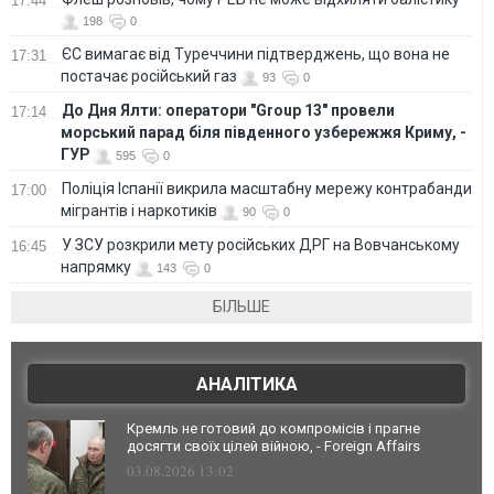
17:44
198
0
ЄС вимагає від Туреччини підтверджень, що вона не
17:31
постачає російський газ
93
0
До Дня Ялти: оператори "Group 13" провели
17:14
морський парад біля південного узбережжя Криму, -
ГУР
595
0
Поліція Іспанії викрила масштабну мережу контрабанди
17:00
мігрантів і наркотиків
90
0
У ЗСУ розкрили мету російських ДРГ на Вовчанському
16:45
напрямку
143
0
БІЛЬШЕ
АНАЛІТИКА
Кремль не готовий до компромісів і прагне
досягти своїх цілей війною, - Foreign Affairs
03.08.2026 13:02