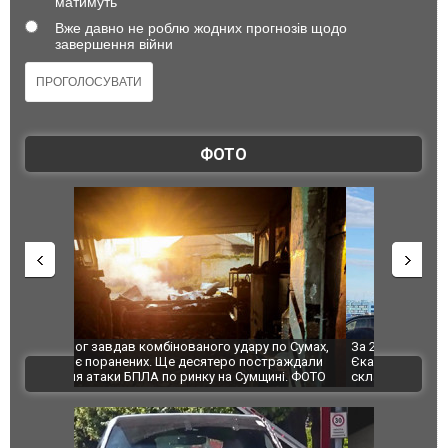
матимуть
Вже давно не роблю жодних прогнозів щодо
завершення війни
ФОТО
по Сумах,
За 2000 кілометрів від кордону з Україною: в
"Мої іграш
траждали
Єкатеринбурзі після атаки дронів загорівся
суперкарів
ВІДЕО
ині. ФОТО
склад Wildberries. ФОТО. ВІДЕО