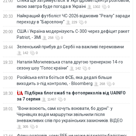
Спека ще затримується: в Укргідрометцентрі розповіли,
21:00
якою завтра буде погода в Україні
1302
0
Найкращий футболіст ЧС-2026 відмовив "Реалу" заради
20:33
переходу в "Барселону"
229
0
США і Україна модернізують С-300 через дефіцит ракет
20:00
Patriot, - ЗМІ
258
0
Зеленський прибув до Сербії на важливі перемовини
19:44
142
0
Наталія Могилевська стала другою тренеркою 14-го
19:33
сезону шоу "Голос країни"
142
0
Російська еліта боїться ФСБ, яка дедалі більше
19:00
виходить з-під контролю, - Bloomberg
268
0
Підбірка блогожаб та фотоприколів від UAINFO
18:30
за 7 серпня
11467
0
"Вони воюють, самі хочуть воювати, бо дурні": у
18:01
Чернівцях водія маршрутки звільнили після
зневажливих слів про українських захисників. ВІДЕО
305
0
Флеш розповів, чому РЕБ не може відхиляти балістику