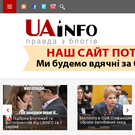
Експослу в США Стефанішині
Підбірка блогожаб та
обрали запобіжний захід
фотоприколів від UAINFO за 7
серпня