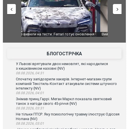
оновлення
Вийшов трейлер нової екранізації легендарного
Зеленський
фільму "Афера Томаса Крауна"
перемовин
БЛОГОСТРІЧКА
У Львові врятували двох немовлят, які народилися
з кишківником назовні (NV)
08.08.2026, 04:31
Спочатку запідозрили хакерів. Інтернет-магазин групи
компаній Текстиль-Контакт атакували системи штучного
інтелекту (NV)
08.08.2026, 04:01
Знімав принц Гаррі. Меган Маркл показала святковий
танок з нагоди свого 45-річчя (NV)
08.08.2026, 03:31
Не тільки ПТСР. Яку психологічну травму ілюструє Одіссея
Нолана (NV)
08.08.2026, 03:01