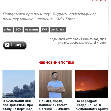
Повідомити про помилку - Виділіть орфографічну
помилку мишею і натисніть Ctrl + Enter
війна
ЗСУ
окупанти
ГУР
логістика
Сподобався матеріал? Сміливо поділися
ним в соцмережах через ці кнопки
ІНШІ НОВИНИ ПО ТЕМІ
В окупованій Ялті
Санкції, порти,
На аеродромі
повідомляють про
паливо: як логіст
"Гвардійське" в
атаку на порт: над
Євгеній Шимченко
окупованому Криму