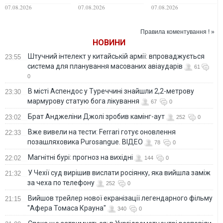
містом навис стовп
рахує ціну
спалахнула
07.08.2026
07.08.2026
07.08.2026
чорного диму.
перевезення на
масштабна
ВІДЕО
різних ринках
пожежа на складі
пального
Правила коментування ! »
НОВИНИ
Штучний інтелект у китайській армії: впроваджується
23:55
система для планування масованих авіаударів
61
0
В місті Аспендос у Туреччині знайшли 2,2-метрову
23:30
мармурову статую бога лікування
67
0
Брат Анджеліни Джолі зробив камінг-аут
23:02
252
0
Вже вивели на тести: Ferrari готує оновлення
22:33
позашляховика Purosangue. ВІДЕО
78
0
Магнітні бурі: прогноз на вихідні
22:02
144
0
У Чехії суд вирішив вислати росіянку, яка вийшла заміж
21:32
за чеха по телефону
252
0
Вийшов трейлер нової екранізації легендарного фільму
21:15
"Афера Томаса Крауна"
340
0