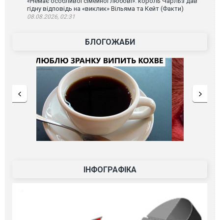
«Немає особливої сімейної любові»: король Чарльз дав
гідну відповідь на «виклик» Вільяма та Кейт (Факти)
08.08.2026, 02:31
БЛОГОЖАБИ
ІНФОГРАФІКА