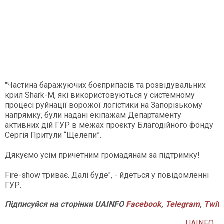
"Частина баражуючих боєприпасів та розвідувальних
крил Shark-M, які використовуються у системному
процесі руйнації ворожої логістики на Запорізькому
напрямку, були надані екіпажам Департаменту
активних дій ГУР в межах проєкту Благодійного фонду
Сергія Притули “Щелепи”.
Дякуємо усім причетним громадянам за підтримку!
Fire-show триває. Далі буде", - йдеться у повідомленні
ГУР.
Підписуйся
на
сторінки
UAINFO
Facebook
,
Telegram
,
Twitt
UAINFO