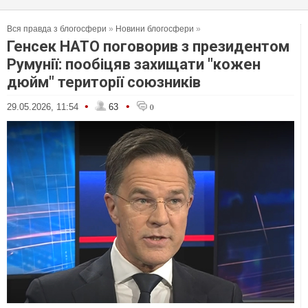
Вся правда з блогосфери
»
Новини блогосфери
»
Генсек НАТО поговорив з президентом
Румунії: пообіцяв захищати "кожен
дюйм" території союзників
•
•
29.05.2026, 11:54
63
0