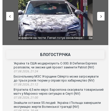
оновлення
Вийшов трейлер нової екранізації легендарного
Зеленський
фільму "Афера Томаса Крауна"
перемовин
БЛОГОСТРІЧКА
Україна та США модернізують С-300. В Defense Express
розповіли, чи зможе цей проєкт замінити Patriot (NV)
07.08.2026, 21:24
Ексочільнику МЗС Угорщини Сійярто може загрожувати
до трьох років тюрми у справі про хабарництво (NV)
07.08.2026, 21:12
Втратила 4,5 млн євро: Барселона скасувала товариський
матч у Марокко через ситуацію в Сеуті (NV)
07.08.2026, 21:00
Знайшли останки 55 людей. Україна і Польща завершили
ексгумацію жертв Волинської трагедії (NV)
07.08.2026, 20:48