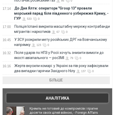
постачає російський газ
86
0
До Дня Ялти: оператори "Group 13" провели
17:14
морський парад біля південного узбережжя Криму, -
ГУР
533
0
Поліція Іспанії викрила масштабну мережу контрабанди
17:00
мігрантів і наркотиків
67
0
У ЗСУ розкрили мету російських ДРГ на Вовчанському
16:45
напрямку
123
0
Після ударів по НПЗ у Росії хочуть знизити вимоги до
16:32
якості авіапального — росЗМІ
79
0
Жертв вкусили комарі: у Україні за пів року зафіксували
16:16
два випадки гарячки Західного Нілу
137
0
БІЛЬШЕ
АНАЛІТИКА
Кремль не готовий до компромісів і прагне
досягти своїх цілей війною, - Foreign Affairs