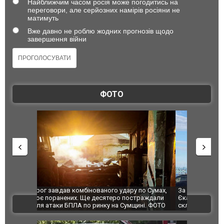
Найближчим часом росія може погодитись на
переговори, але серйозних намірів росіяни не
матимуть
Вже давно не роблю жодних прогнозів щодо
завершення війни
ФОТО
по Сумах,
За 2000 кілометрів від кордону з Україною: в
"Мої іграш
траждали
Єкатеринбурзі після атаки дронів загорівся
суперкарів
ВІДЕО
ині. ФОТО
склад Wildberries. ФОТО. ВІДЕО