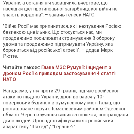
України, а остання ніч засвідчила вчергове, що
наслідки цієї протиправної загарбницької війни не
знають кордонів", – заявив генсек НАТО.
"Війна Росії має припинитися, як і нехтування Росією
безпекою цивільних. Що стосується нас, ми
продовжимо посилювати стримування й оборону
удома та продовжимо підтримувати Україну, яка
борониться від російської агресії", – додав Марк
Рютте.
Читайте також:
Глава МЗС Румунії: інцидент з
дроном Росії є приводом застосування 4 статті
НАТО
Нагадаємо, у ніч проти 29 травня, під час російської
атаки по півдню України, дрон врізався у 10-
поверховий будинок в румунському місті Галац, що
розташоване поруч з Ізмаїльським районом Одеської
області. Через влучання виникла пожежа, постраждали
двоє людей. Дрон ідентифікували як російський
апарат типу "Шахед" / "Герань-2".