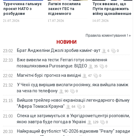
Туреччина гальмує
Латвія посилила
Туск вважає, що
проєкт НАТО з
захист ГЕС та
Путін продовжить
розбудови
підземного
війну щонайменше
трубопроводів на
газосховища через
до зими
21.07.2026
17.07.2026
14.07.2026
27 млрд євро
загрозу російських
провокацій —
прем'єр країни
Правила коментування ! »
НОВИНИ
Брат Анджеліни Джолі зробив камінг-аут
23:02
6
0
Вже вивели на тести: Ferrari готує оновлення
22:33
позашляховика Purosangue. ВІДЕО
35
0
Магнітні бурі: прогноз на вихідні
22:02
47
0
У Чехії суд вирішив вислати росіянку, яка вийшла заміж
21:32
за чеха по телефону
90
0
Вийшов трейлер нової екранізації легендарного фільму
21:15
"Афера Томаса Крауна"
64
0
Спека ще затримується: в Укргідрометцентрі розповіли,
21:00
якою завтра буде погода в Україні
129
0
Найкращий футболіст ЧС-2026 відмовив "Реалу" заради
20:33