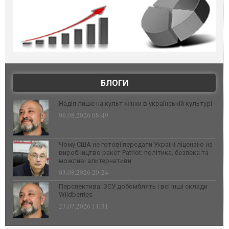
БЛОГИ
Надія лише на культ жінки в українській культурі
06.08.2026 08:49
Чому США не готові передати Україні ліцензію на
виробництво ракет Patriot: політика, безпека та
можливі альтернативи
03.08.2026 20:24
Перспектива: ЗСУ добомблять і всі інші склади
Wildberries
23.07.2026 11:31