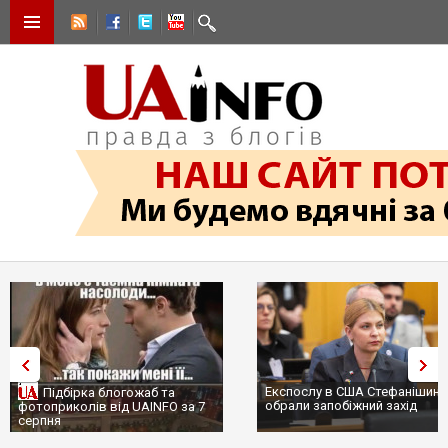
Експослу в США Стефанішині
Підбірка блогожаб та
обрали запобіжний захід
фотоприколів від UAINFO за 7
серпня