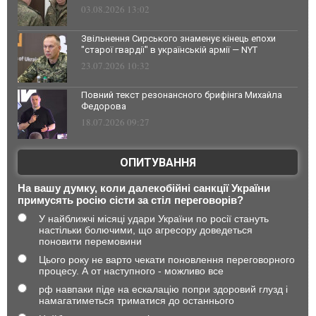
03.08.2026 13:02
Звільнення Сирського знаменує кінець епохи
"старої гвардії" в українській армії — NYT
23.07.2026 10:32
Повний текст резонансного брифінга Михайла
Федорова
18.07.2026 09:27
ОПИТУВАННЯ
На вашу думку, коли далекобійні санкції України
примусять росію сісти за стіл переговорів?
У найближчі місяці удари України по росії стануть
настільки болючими, що агресору доведеться
поновити перемовини
Цього року не варто чекати поновлення переговорного
процесу. А от наступного - можливо все
рф навпаки піде на ескалацію попри здоровий глузд і
намагатиметься триматися до останнього