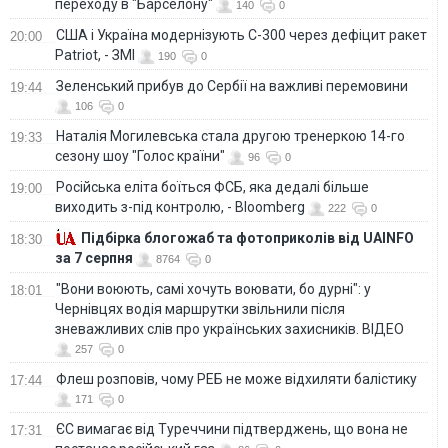
переходу в "Барселону"
140
0
США і Україна модернізують С-300 через дефіцит ракет
20:00
Patriot, - ЗМІ
190
0
Зеленський прибув до Сербії на важливі перемовини
19:44
106
0
Наталія Могилевська стала другою тренеркою 14-го
19:33
сезону шоу "Голос країни"
96
0
Російська еліта боїться ФСБ, яка дедалі більше
19:00
виходить з-під контролю, - Bloomberg
222
0
Підбірка блогожаб та фотоприколів від UAINFO
18:30
за 7 серпня
8764
0
"Вони воюють, самі хочуть воювати, бо дурні": у
18:01
Чернівцях водія маршрутки звільнили після
зневажливих слів про українських захисників. ВІДЕО
257
0
Флеш розповів, чому РЕБ не може відхиляти балістику
17:44
171
0
ЄС вимагає від Туреччини підтверджень, що вона не
17:31