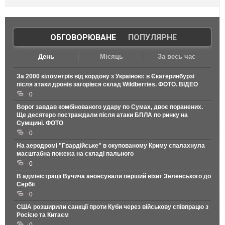
ОБГОВОРЮВАНЕ
|
ПОПУЛЯРНЕ
День
Місяць
За весь час
За 2000 кілометрів від кордону з Україною: в Єкатеринбурзі
після атаки дронів загорівся склад Wildberries. ФОТО. ВІДЕО
0
Ворог завдав комбінованого удару по Сумах, двоє поранених.
Ще десятеро постраждали після атаки БПЛА по ринку на
Сумщині. ФОТО
0
На аеродромі "Гвардійське" в окупованому Криму спалахнула
масштабна пожежа на складі пального
0
В адміністрації Вучича анонсували перший візит Зеленського до
Сербії
0
США розширили санкції проти Куби через військову співпрацю з
Росією та Китаєм