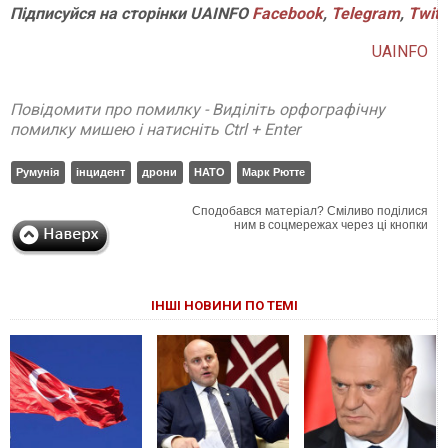
Підписуйся
на
сторінки
UAINFO
Facebook
,
Telegram
,
Twitt
UAINFO
Повідомити про помилку - Виділіть орфографічну
помилку мишею і натисніть Ctrl + Enter
Румунія
інцидент
дрони
НАТО
Марк Рютте
Сподобався матеріал? Сміливо поділися
ним в соцмережах через ці кнопки
ІНШІ НОВИНИ ПО ТЕМІ