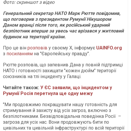
Фото: скр
и
ншот
з відео
Генеральний секретар НАТО Марк Рютте повідомив,
що поговорив з президентом Румунії Нікушором
Даном вранці після того, як російський ударний
безпілотник вперше за увесь час врізався у житловий
будинок на території країни.
Про це він
розповів
у своєму X, інформує
UAINFO.org
з
посиланням
на "Європейську правду".
Рютте розповів, що запевнив Дана у повній підтримці
НАТО і готовності захищати "кожен дюйм" території
союзників на тлі інциденту у Галаці.
Читайте також:
У ЄС заявили, що інцидентом у
Румунії Росія перетнула ще одну межу
"Ми продовжимо покращувати нашу готовність для
стримування й захисту від усіх загроз, включно з
безпілотниками. Безвідповідальна поведінка Росії –
загроза для усіх нас. Вони продовжують бити по
цивільних та цивільній інфраструктурі по всій території