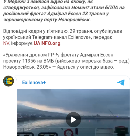
У Мережі з’явилося відео на якому, як
стверджується, зафіксовано момент атаки БПЛА на
російський фрегат Адмірал Ессен 23 травня у
чорноморському порту Новоросійськ.
Відповідні кадри у п’ятницю, 29 травня, опублікував
український Telegram-канал Exilenova+, передає
NV
, інформує
UAINFO.org
.
«Ураження дроном FP-½ фрегату Адмірал Ессен
проєкту 11356 на ВМБ (військово-морська база — ред.)
Новоросійськ, 23.05» — йдеться у описі до відео.