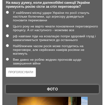
На вашу думку, коли далекобійні санкції України
примусять росію сісти за стіл переговорів?
У найближчі місяці удари України по росії стануть
настільки болючими, що агресору доведеться
поновити перемовини
Цього року не варто чекати поновлення переговорного
процесу. А от наступного - можливо все
рф навпаки піде на ескалацію попри здоровий глузд і
намагатиметься триматися до останнього
Найближчим часом росія може погодитись на
переговори, але серйозних намірів росіяни не
матимуть
Вже давно не роблю жодних прогнозів щодо
завершення війни
ФОТО