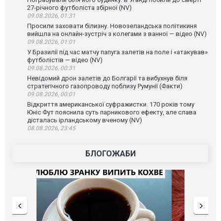
27-річного футболіста збірної (NV)
09.08.2026, 01:31
Просили заховати білизну. Новозеландська політикиня
вийшла на онлайн-зустріч з колегами з ванної — відео (NV)
09.08.2026, 01:01
У Бразилії під час матчу папуга залетів на поле і «атакував»
футболістів — відео (NV)
09.08.2026, 00:31
Невідомий дрон залетів до Болгарії та вибухнув біля
стратегічного газопроводу поблизу Румунії (Факти)
09.08.2026, 00:01
Відкриття американської суфражистки. 170 років тому
Юніс Фут пояснила суть парникового ефекту, але слава
дісталась ірландському вченому (NV)
08.08.2026, 23:45
БЛОГОЖАБИ