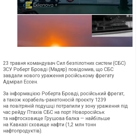
23 травня командувач Сил безпілотних систем (СБС)
ЗСУ Роберт Бровді (Мадяр) повідомив, що СБС
завдали нового ураження російському фрегату
Адмірал Ессен.
За інформацією Роберта Бровді, російський фрегат,
а також корабель-ракетоносій проєкту 1239
на повітряній подушці потрапили у зону ураження під
час рейду Птахів СБС на порт Новоросійськ
та нафтосховище Грушова балка — найбільше
на Кавказі сховище нафти (1,2 млн тонн
нафтопродуктів).