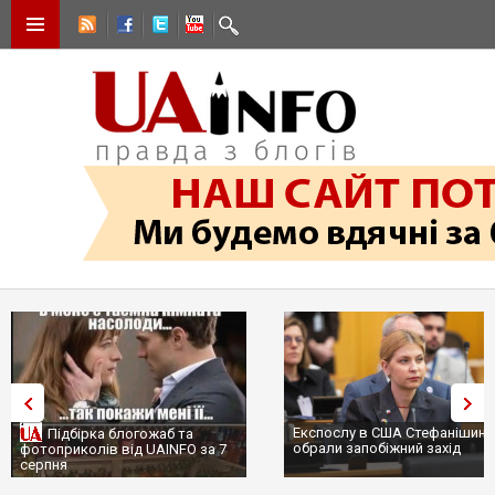
Експослу в США Стефанішині
Підбірка блогожаб та
обрали запобіжний захід
фотоприколів від UAINFO за 7
серпня