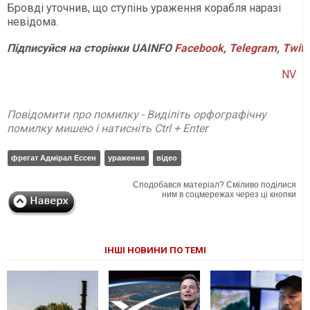
Бровді уточнив, що ступінь ураження корабля наразі
невідома.
Підписуйся
на
сторінки
UAINFO
Facebook
,
Telegram
,
Twitt
NV
Повідомити про помилку - Виділіть орфографічну
помилку мишею і натисніть Ctrl + Enter
фрегат Адмірал Ессен
ураження
відео
Сподобався матеріал? Сміливо поділися
ним в соцмережах через ці кнопки
ІНШІ НОВИНИ ПО ТЕМІ