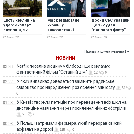
Шість хвилин на
Маск відмовляє
Дрони СБС уразили
удар: експерт
Україні у
ще 12 суден
розповів, як
використанні
"тіньового флоту"
Україна може
Starlink для ударів
РФ
08.08.2026
08.08.2026
08.08.2026
знищувати пускові
по території РФ
установки
"Іскандерів"
Правила коментування ! »
НОВИНИ
Netflix поселив людину у білборді, що рекламує
03:28
фантастичний фільм "Останній дім"
12
0
У яких випадках доведеться замінити радянське
02:22
свідоцтво про народження: роз'яснення Мін'юсту
34
0
У Києві створили петицію про переведення всіх шкіл на
01:28
дистанціне навчання через посилення нічних обстрілів
21
0
У Польщі затримали фермера, який переорав свіжий
00:26
асфальт на дорозі
115
0