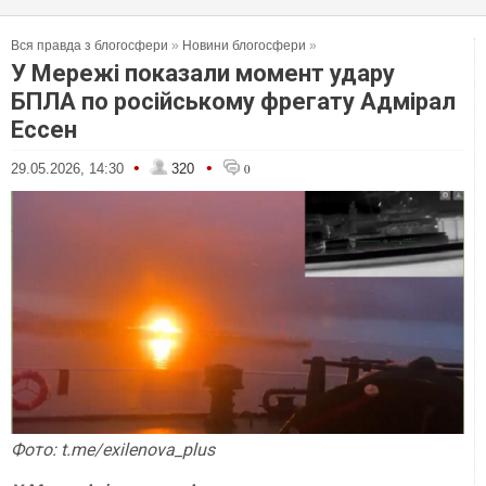
Вся правда з блогосфери
»
Новини блогосфери
»
У Мережі показали момент удару
БПЛА по російському фрегату Адмірал
Ессен
•
•
29.05.2026, 14:30
320
0
Фото: t.me/exilenova_plus