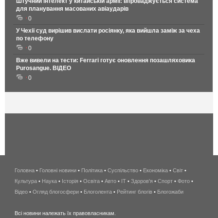
Штучний інтелект у китайській армії: впроваджується система
для планування масованих авіаударів
0
У Чехії суд вирішив вислати росіянку, яка вийшла заміж за чеха
по телефону
0
Вже вивели на тести: Ferrari готує оновлення позашляховика
Purosangue. ВІДЕО
0
Головна
•
Головні новини
•
Політика
•
Суспільство
•
Економіка
беспроводной
•
Світ
•
Культура
•
Наука
•
Історія
•
Освіта
•
Авто
•
IT
•
Здоров'я
интернет
•
Спорт
•
Фото
•
Відео
•
Огляд блогосфери
•
Блоголента
•
Рейтинг блогів
киев
•
Блогожаби
и
Всі новини належать їх правовласникам.
область