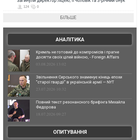
загинули директор ліцею, її чоловік та 3-річний онук
124
0
БІЛЬШЕ
АНАЛІТИКА
Кремль не готовий до компромісів і прагне
досягти своїх цілей війною, - Foreign Affairs
03.08.2026 13:02
Звільнення Сирського знаменує кінець епохи
"старої гвардії" в українській армії — NYT
23.07.2026 10:32
Повний текст резонансного брифінга Михайла
Федорова
18.07.2026 09:27
ОПИТУВАННЯ