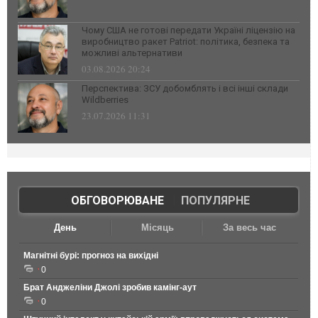
Чому США не готові передати Україні ліцензію на
виробництво ракет Patriot: політика, безпека та
можливі альтернативи
03.08.2026 20:24
Перспектива: ЗСУ добомблять і всі інші склади
Wildberries
23.07.2026 11:31
ОБГОВОРЮВАНЕ
|
ПОПУЛЯРНЕ
День
Місяць
За весь час
Магнітні бурі: прогноз на вихідні
0
Брат Анджеліни Джолі зробив камінг-аут
0