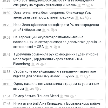
ВМС ЗСУ знищили російські об'єкти та обладнання
20:16
спецназу на буровій установці «Сиваш»
73
0
Остаточна точка без повернень: Олександр Усік
19:50
анонсував свій прощальний поєдинок
321
0
Нова Зеландія ввела санкції проти РФ за викрадення
19:25
дітей і кібератаки
26
0
На Херсонщині окупанти розпочали «вільне
19:01
полювання» на автотранспорт за допомогою дронів на
оптоволокні — ОВА
74
0
Туреччина обмежила рух комерційних суден у Чорне
18:45
море через Дарданелли через атаки БПЛА —
Bloomberg
73
0
Сербія хоче якнайшвидшого завершення війни, але
18:38
підстав для оптимізму немає, — Вучич
42
0
Одесу накрила потужна злива з градом та ураганним
18:15
вітром
186
0
Помер батько Ліонеля Мессі
17:54
218
0
Нічна атака БпЛА на Київщину: у Броварському районі
17:45