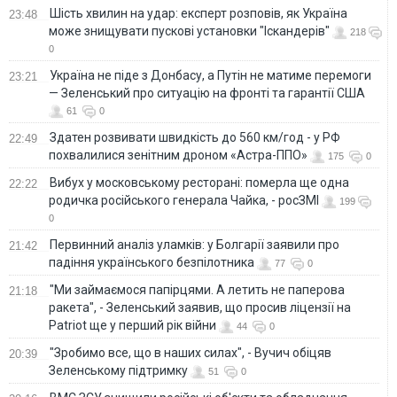
Шість хвилин на удар: експерт розповів, як Україна
23:48
може знищувати пускові установки "Іскандерів"
218
0
Україна не піде з Донбасу, а Путін не матиме перемоги
23:21
— Зеленський про ситуацію на фронті та гарантії США
61
0
Здатен розвивати швидкість до 560 км/год - у РФ
22:49
похвалилися зенітним дроном «Астра-ППО»
175
0
Вибух у московському ресторані: померла ще одна
22:22
родичка російського генерала Чайка, - росЗМІ
199
0
Первинний аналіз уламків: у Болгарії заявили про
21:42
падіння українського безпілотника
77
0
"Ми займаємося папірцями. А летить не паперова
21:18
ракета", - Зеленський заявив, що просив ліцензії на
Patriot ще у перший рік війни
44
0
"Зробимо все, що в наших силах", - Вучич обіцяв
20:39
Зеленському підтримку
51
0