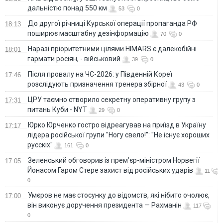
дальністю понад 550 км
53
0
До другої річниці Курської операції пропаганда РФ
18:13
поширює масштабну дезінформацію
70
0
Наразі пріоритетними цілями HIMARS є далекобійні
18:01
гармати росіян, - військовий
39
0
Після провалу на ЧС-2026: у Південній Кореї
17:46
розслідують призначення тренера збірної
43
0
ЦРУ таємно створило секретну оперативну групу з
17:31
питань Куби - NYT
29
0
Юрко Юрченко гостро відреагував на приїзд в Україну
17:17
лідера російської групи "Ногу свело!": "Не існує хороших
русскіх"
161
0
Зеленський обговорив із прем’єр-міністром Норвегії
17:05
Йонасом Гаром Стере захист від російських ударів
11
0
Умєров не має стосунку до відомств, які нібито очолює,
17:00
він виконує доручення президента — Рахманін
117
0