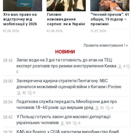
Хто має право на
Головні
"Чесний призов": 61
відстрочку від
нововведення
обшук, 15 підозр –
мобілізації у 2026
серпня: як в Україні
проміжні
році: повний
зміняться
результати
02.08.2026
01.08.2026
31.07.2026
перелік підстав
соцвиплати,
масштабної
мобілізаційні
спецоперації ДБР
норми та
Правила коментування ! »
комуналка
НОВИНИ
Запас води на 3 дні та готовність до атак на ТЕЦ:
19:16
експерт розповів про ризики знеструмлення Києва
4
0
Засекречена ядерна стратегія Пентагону: NBC
19:00
дізналося можливий сценарій війни з Китаєм і Росією
32
0
Податкова служба передасть Міноборони дані про
18:54
чоловіків 18–60 років: що вирішив уряд
51
0
У Польщі готують закон для масової депортації
18:42
українських чоловіків
303
0
КАБ від Boeing: у США запустили виробництво бомб
18:30