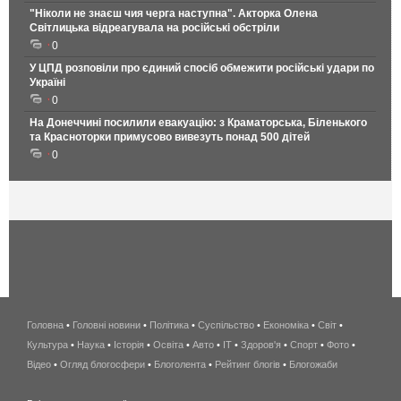
"Ніколи не знаєш чия черга наступна". Акторка Олена
Світлицька відреагувала на російські обстріли
0
У ЦПД розповіли про єдиний спосіб обмежити російські удари по
Україні
0
На Донеччині посилили евакуацію: з Краматорська, Біленького
та Красноторки примусово вивезуть понад 500 дітей
0
Головна
•
Головні новини
•
Політика
•
Суспільство
•
Економіка
беспроводной
•
Світ
•
Культура
•
Наука
•
Історія
•
Освіта
•
Авто
•
IT
•
Здоров'я
интернет
•
Спорт
•
Фото
•
Відео
•
Огляд блогосфери
•
Блоголента
•
Рейтинг блогів
киев
•
Блогожаби
и