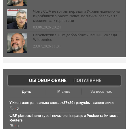
Чому США не готові передати Україні ліцензію на
виробництво ракет Patriot: політика, безпека та
можливі альтернативи
03.08.2026 20:24
Перспектива: ЗСУ добомблять і всі інші склади
Wildberries
23.07.2026 11:31
ОБГОВОРЮВАНЕ
|
ПОПУЛЯРНЕ
День
Місяць
За весь час
У Києві завтра - сильна спека, +37+39 градусів. - синоптикиня
0
ФБР різко змінило курс і почало співпрацю з Росією та Китаєм, -
Reuters
0