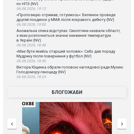
по НПЗ (NV)
06.08.2026, 19:12
«Пропозицію отримав, готуємось»: Беленюк проведе
другий поєдинок у ММА після яскравого дебюту (NV)
06.08.2026, 19:00
Аномальна спека відступає. Синоптики назвали області,
з яких розпочнеться значне зниження температури
в Україні (NV)
06.08.2026, 18:48
«Має бути якийсь старший чоловік»: Сабо дав пораду
Мудрику після повернення у футбол (NV)
06.08.2026, 18:36
Віктора Ющенка обрали головою наглядової ради Музею
Голодомору-геноциду (NV)
06.08.2026, 18:24
БЛОГОЖАБИ