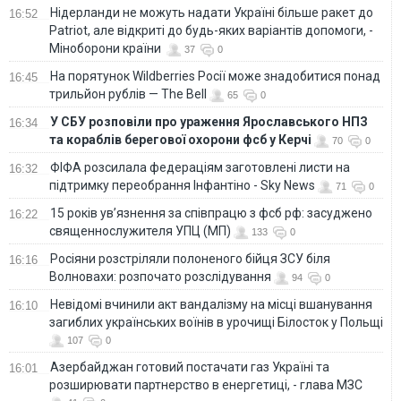
Нідерланди не можуть надати Україні більше ракет до
16:52
Patriot, але відкриті до будь-яких варіантів допомоги, -
Міноборони країни
37
0
На порятунок Wildberries Росії може знадобитися понад
16:45
трильйон рублів — The Bell
65
0
У СБУ розповіли про ураження Ярославського НПЗ
16:34
та кораблів берегової охорони фсб у Керчі
70
0
ФІФА розсилала федераціям заготовлені листи на
16:32
підтримку переобрання Інфантіно - Sky News
71
0
15 років ув’язнення за співпрацю з фсб рф: засуджено
16:22
священнослужителя УПЦ (МП)
133
0
Росіяни розстріляли полоненого бійця ЗСУ біля
16:16
Волновахи: розпочато розслідування
94
0
Невідомі вчинили акт вандалізму на місці вшанування
16:10
загиблих українських воїнів в урочищі Білосток у Польщі
107
0
Азербайджан готовий постачати газ Україні та
16:01
розширювати партнерство в енергетиці, - глава МЗС