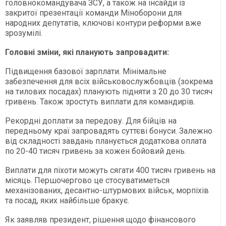
головнокомандувача ЗСУ, а також на інсайди із
закритої презентації команди Міноборони для
народних депутатів, ключові контури реформи вже
зрозумілі.
Головні зміни, які планують запровадити:
Підвищення базової зарплати. Мінімальне
забезпечення для всіх військовослужбовців (зокрема
на тилових посадах) планують підняти з 20 до 30 тисяч
гривень. Також зростуть виплати для командирів.
Рекордні доплати за передову. Для бійців на
передньому краї запровадять суттєві бонуси. Залежно
від складності завдань планується додаткова оплата
по 20-40 тисяч гривень за кожен бойовий день.
Виплати для піхоти можуть сягати 400 тисяч гривень на
місяць. Першочергово це стосуватиметься
механізованих, десантно-штурмових військ, морпіхів
та посад, яких найбільше бракує.
Як заявляв президент, рішення щодо фінансового