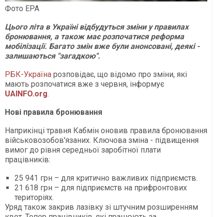
Фото EPA
Цього літа в Україні відбудуться зміни у правилах
бронювання, а також має розпочатися реформа
мобілізації. Багато змін вже були анонсовані, деякі -
залишаються "загадкою".
РБК-Україна
розповідає, що відомо про зміни, які
мають розпочатися вже з червня, інформує
UAINFO.org
.
Нові правила бронювання
Наприкінці травня Кабмін оновив правила бронювання
військовозобов'язаних. Ключова зміна - підвищення
вимог до рівня середньої заробітної плати
працівників:
25 941 грн – для критично важливих підприємств.
21 618 грн – для підприємств на прифронтових
територіях.
Уряд також закрив лазівку зі штучним розширенням
квот. Тепер працівників, які працюють за