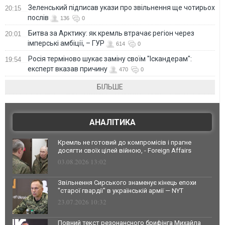
Зеленський підписав укази про звільнення ще чотирьох
20:15
послів
136
0
Битва за Арктику: як кремль втрачає регіон через
20:01
імперські амбіції, – ГУР
614
0
Росія терміново шукає заміну своїм "Іскандерам":
19:54
експерт вказав причину
470
0
БІЛЬШЕ
АНАЛІТИКА
Кремль не готовий до компромісів і прагне
досягти своїх цілей війною, - Foreign Affairs
03.08.2026 13:02
Звільнення Сирського знаменує кінець епохи
"старої гвардії" в українській армії — NYT
23.07.2026 10:32
Повний текст резонансного брифінга Михайла