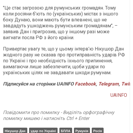
"Це стає загрозою для румунських громадян. Тому
коли росіяни б’ють по (українських) містах з іншого
боку Дунаю, вони мають бути впевнені, що не
завдадуть ушкоджень румунським громадянам", –
заявив Дан і пригрозив, що у іншому разі може
вигнати посла РФ з його країни.
Привертає увагу те, що у цьому інтерв’ю Нікушор Дан
жодного разу не сказав про протиправність ударів РФ
по Україні і про необхідність їхнього припинення,
вимагаючи лише забезпечити, щоби удари по
українських цілях не завдавати шкоди румунам.
Підписуйся
на
сторінки
UAINFO
Facebook
,
Telegram
,
Twitt
UAINFO
Повідомити про помилку - Виділіть орфографічну
помилку мишею і натисніть Ctrl + Enter
Нікушор Дан
удар по Україні
БПЛА
Румунія
Росія