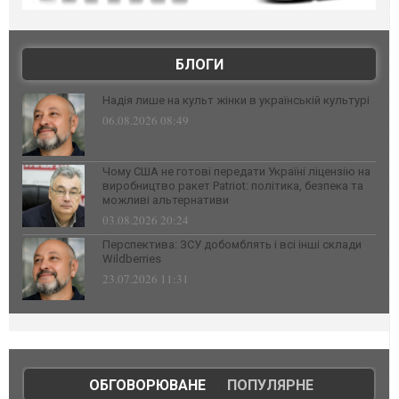
БЛОГИ
Надія лише на культ жінки в українській культурі
06.08.2026 08:49
Чому США не готові передати Україні ліцензію на
виробництво ракет Patriot: політика, безпека та
можливі альтернативи
03.08.2026 20:24
Перспектива: ЗСУ добомблять і всі інші склади
Wildberries
23.07.2026 11:31
ОБГОВОРЮВАНЕ
|
ПОПУЛЯРНЕ