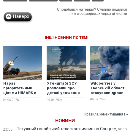
Сподобався матеріал? Сміливо поділися
ним в соцмережах через ці кнопки
ІНШІ НОВИНИ ПО ТЕМІ
Наразі
У Генштабі ЗСУ
Wildberries у
пріоритетними
розповіли про
Тверській області
цілями HIMARS є
деталі ураження
атакували дрони
далекобійні
двох російських
06.08.2026
06.08.2026
06.08.2026
гармати росіян, -
НПЗ та інші удари
військовий
по об'єктах ворога
Правила коментування ! »
НОВИНИ
Потужний гавайський телескоп виявив на Сонці те, чого
23:55