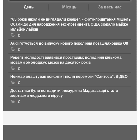
День
Місяць
За весь час
"65 років ніколи не виглядали краще", - фото-привітання Мішель
Обами до дня народження екс-президента США зібрало майже
мільйон лайків
0
Audi готується до випуску нового покоління позашляховика Q8
0
Рецепт молодості виявився простішим: володіння кількома
мовами омолоджує мозок на десяток років
0
Неймар влаштував конфлікт після перемоги "Сантоса". ВІДЕО
0
Достатньо було погладити: лемури на Мадагаскарі стали
жертвами людського вірусу
0