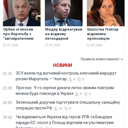
Орбан оголосив
Мадяр відреагував
Шахістка Полгар
про боротьбу з
на відмову
відхилила
"автократичним
легендарної
пропозицію
режимом" партії
шахістки від
Мадяра стати
22.07.2026
21.07.2026
21.07.2026
Мадяра: хоче
посади президента
президенткою
"відновити
Угорщини
Угорщини
демократію"
Правила коментування ! »
НОВИНИ
ЗСУ взяли під вогневий контроль ключовий маршрут
21:15
росіян Маріуполь — Чонгар
0
0
Прогноз: 9-го серпня дихати легко свіжим повітрям
21:00
можна буде повсюди в Україні
9
0
Зеленський доручив підготувати спеціальну санкційну
20:55
операцію проти РФ
13
0
Чи відмовиться Україна від героїв УПА та Бандери
20:42
заради ЄС: посол у Польщі відповів на ультиматуми