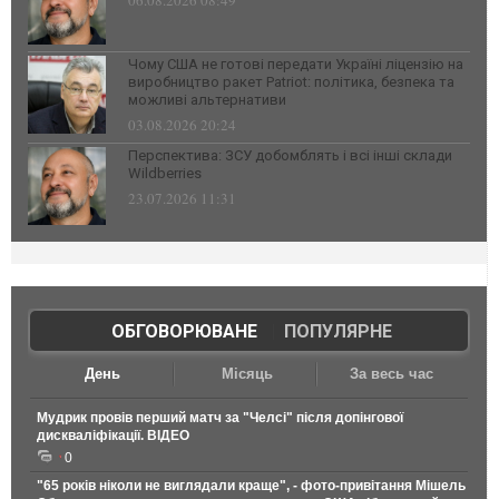
06.08.2026 08:49
Чому США не готові передати Україні ліцензію на
виробництво ракет Patriot: політика, безпека та
можливі альтернативи
03.08.2026 20:24
Перспектива: ЗСУ добомблять і всі інші склади
Wildberries
23.07.2026 11:31
ОБГОВОРЮВАНЕ
|
ПОПУЛЯРНЕ
День
Місяць
За весь час
Мудрик провів перший матч за "Челсі" після допінгової
дискваліфікації. ВІДЕО
0
"65 років ніколи не виглядали краще", - фото-привітання Мішель