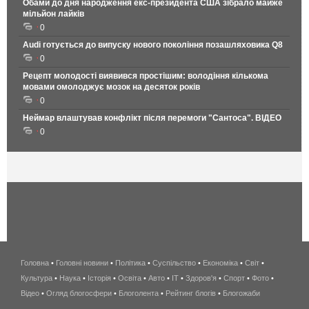
Обами до дня народження екс-президента США зібрало майже
мільйон лайків
0
Audi готується до випуску нового покоління позашляховика Q8
0
Рецепт молодості виявився простішим: володіння кількома
мовами омолоджує мозок на десяток років
0
Неймар влаштував конфлікт після перемоги "Сантоса". ВІДЕО
0
Головна
•
Головні новини
•
Політика
•
Суспільство
•
Економіка
беспроводной
•
Світ
•
Культура
•
Наука
•
Історія
•
Освіта
•
Авто
•
IT
•
Здоров'я
интернет
•
Спорт
•
Фото
•
Відео
•
Огляд блогосфери
•
Блоголента
•
Рейтинг блогів
киев
•
Блогожаби
и