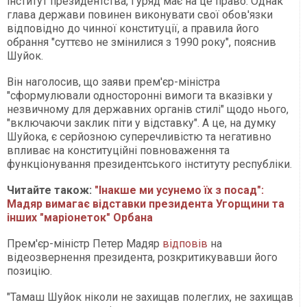
інститут президентства, і уряд має на це право. Однак
глава держави повинен виконувати свої обов'язки
відповідно до чинної конституції, а правила його
обрання "суттєво не змінилися з 1990 року", пояснив
Шуйок.
Він наголосив, що заяви прем'єр-міністра
"сформулювали односторонні вимоги та вказівки у
незвичному для державних органів стилі" щодо нього,
"включаючи заклик піти у відставку". А це, на думку
Шуйока, є серйозною суперечливістю та негативно
впливає на конституційні повноваження та
функціонування президентського інституту республіки.
Читайте також:
"Інакше ми усунемо їх з посад":
Мадяр вимагає відставки президента Угорщини та
інших "маріонеток" Орбана
Прем'єр-міністр Петер Мадяр
відповів
на
відеозвернення президента, розкритикувавши його
позицію.
"Тамаш Шуйок ніколи не захищав полеглих, не захищав