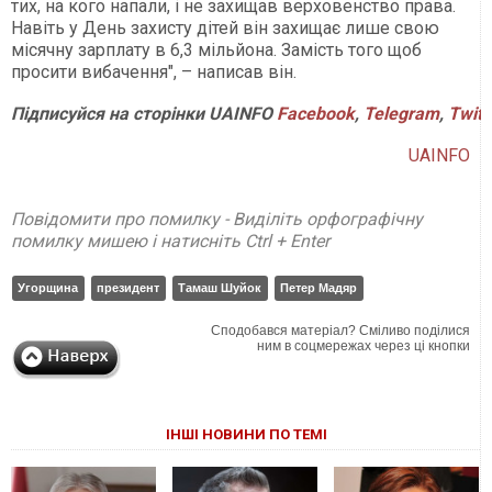
тих, на кого напали, і не захищав верховенство права.
Навіть у День захисту дітей він захищає лише свою
місячну зарплату в 6,3 мільйона. Замість того щоб
просити вибачення", – написав він.
Підписуйся
на
сторінки
UAINFO
Facebook
,
Telegram
,
Twitt
UAINFO
Повідомити про помилку - Виділіть орфографічну
помилку мишею і натисніть Ctrl + Enter
Угорщина
президент
Тамаш Шуйок
Петер Мадяр
Сподобався матеріал? Сміливо поділися
ним в соцмережах через ці кнопки
ІНШІ НОВИНИ ПО ТЕМІ