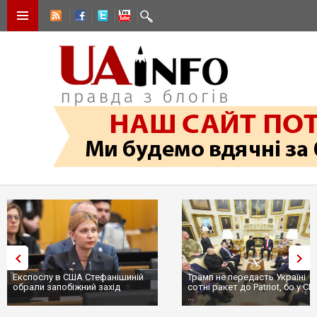
Експослу в США Стефанішиній
Трамп не передасть Україні
обрали запобіжний захід
сотні ракет до Patriot, бо у С
...