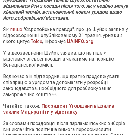
відмовився йти з посади після того, як у неділю минув
кінцевий термін, встановлений новим урядом щодо
його добровільної відставки.
Як
пише
"Європейська правда", про це Шуйок заявив у
відеозверненні, опублікованому 31 травня, уривки з
якого цитує
Telex
, інформує
UAINFO.org
.
У відеозверненні Шуйок заявив, що не піде у
відставку зі своєї посади, а чекатиме на позицію
Венеціанської комісії.
Водночас він підтвердив, що прагне продовжувати
співпрацю з урядом та допомагати у розробці
законодавства, необхідного для розблокування
заморожених коштів ЄС.
Читайте також:
Президент Угорщини відхилив
заклик Мадяра піти у відставку
За словами посадовця, після парламентських виборів
виникла чітка політична вимога переосмислити