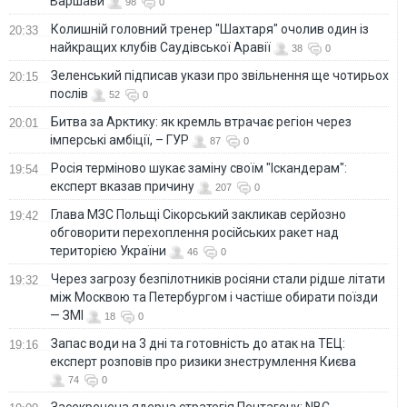
Варшави
98
0
Колишній головний тренер "Шахтаря" очолив один із
20:33
найкращих клубів Саудівської Аравії
38
0
Зеленський підписав укази про звільнення ще чотирьох
20:15
послів
52
0
Битва за Арктику: як кремль втрачає регіон через
20:01
імперські амбіції, – ГУР
87
0
Росія терміново шукає заміну своїм "Іскандерам":
19:54
експерт вказав причину
207
0
Глава МЗС Польщі Сікорський закликав серйозно
19:42
обговорити перехоплення російських ракет над
територією України
46
0
Через загрозу безпілотників росіяни стали рідше літати
19:32
між Москвою та Петербургом і частіше обирати поїзди
— ЗМІ
18
0
Запас води на 3 дні та готовність до атак на ТЕЦ:
19:16
експерт розповів про ризики знеструмлення Києва
74
0
Засекречена ядерна стратегія Пентагону: NBC