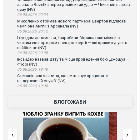
зазнала Rozetka через російський удар — Чечоткін назвав
суму (NV)
06.08.2026, 20:24
Миколенко отримав нового партнера: Евертон підписав
чемпіона Англії з Арсенала (NV)
06.08.2026, 20:12
І сусідам допомогли, і заробили. Україна вже місяць є
чистим експортером електроенергії — які країни купують
найбільше (NV)
06.08.2026, 20:00
Інсайдер назвав дату та місце проведення бою Джошуа —
Ф’юрі (NV)
06.08.2026, 19:48
Стефанішина заявила, що не планує працювати
на державній службі (NV)
06.08.2026, 19:36
БЛОГОЖАБИ