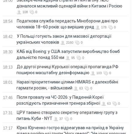
19:00
дізналося можливий сценарій війни з Китаєм і Росією
108
0
Податкова служба передасть Міноборони дані про
18:54
чоловіків 18–60 років: що вирішив уряд
178
0
У Польщі готують закон для масової депортації
18:42
українських чоловіків
2160
0
КАБ від Boeing: у США запустили виробництво бомб
18:30
дальністю понад 550 км
95
0
До другої річниці Курської операції пропаганда РФ
18:13
поширює масштабну дезінформацію
103
0
Наразі пріоритетними цілями HIMARS є далекобійні
18:01
гармати росіян, - військовий
63
0
Після провалу на ЧС-2026: у Південній Кореї
17:46
розслідують призначення тренера збірної
63
0
ЦРУ таємно створило секретну оперативну групу з
17:31
питань Куби - NYT
37
0
Юрко Юрченко гостро відреагував на приїзд в Україну
17:17
лідера російської групи "Ногу свело!": "Не існує хороших