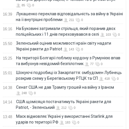
85
0
Лукашенко переклав відповідальність за війну в Україні
16:39
на її внутрішні проблеми
211
0
На Буковині затримали стрільця, який поранив двох
16:16
поліцейських і 11 днів переховувався в селі
103
0
Зеленський оцінив можливості країн світу надати
15:50
Україні ракети до Patriot
143
0
На території Болгарії поблизу кордону з Румунією впав
15:25
та вибухнув невідомий безпілотник
77
0
Шокуючі подробиці із Закарпаття: омбудсмен Лубінець
15:01
розкрив схему у Берегівському РТЦК та СП
418
0
Сенат США не дав Трампу грошей на війну з Іраном
14:38
248
0
США щомісяця постачатимуть Україні ракети для
14:14
Patriot, - Зеленський
212
0
Маск відмовляє Україні у використанні Starlink для
13:48
ударів по території РФ
183
0