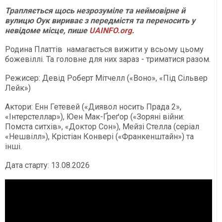
Трапляється щось незрозуміле та неймовірне й
вулицю Оук вириває з передмістя та переносить у
невідоме місце, пише
UAINFO.org
.
Родина Платтів намагається вижити у всьому цьому
божевіллі. Та головне для них зараз - триматися разом.
Режисер: Девід Роберт Мітчелл («Воно», «Під Сільвер
Лейк»)
Актори: Енн Гетевей («Диявол носить Прада 2»,
«Інтерстеллар»), Юен Мак-Ґреґор («Зоряні війни:
Помста ситхів», «Доктор Сон»), Мейзі Стелла (серіал
«Нешвілл»), Крістіан Конвері («Франкенштайн») та
інші.
Дата старту: 13.08.2026