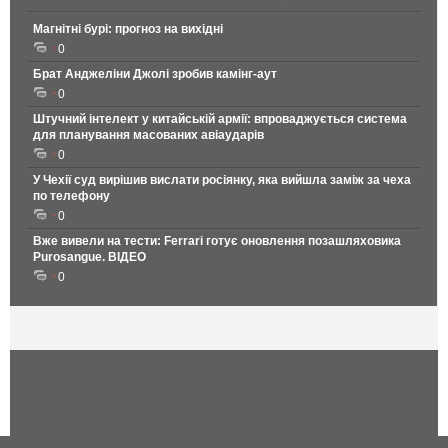
Магнітні бурі: прогноз на вихідні
0
Брат Анджеліни Джолі зробив камінг-аут
0
Штучний інтелект у китайській армії: впроваджується система
для планування масованих авіаударів
0
У Чехії суд вирішив вислати росіянку, яка вийшла заміж за чеха
по телефону
0
Вже вивели на тести: Ferrari готує оновлення позашляховика
Purosangue. ВІДЕО
0