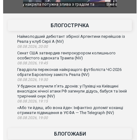
дом та
Вже вивели на тести: Ferrari готує оновлення
Вийшов тре
позашляховика Purosangue. ВІДЕО
фільму "Аф
БЛОГОСТРІЧКА
Наймолодший дебютант збірної Аргентини перейшов із
Реала у клуб Серії А (NV)
08.08.2026, 20:00
Сенат США затвердив генпрокурором колишнього
особистого адвоката Трампа (NV)
08.08.2026, 19:45
Гвардіола переконав найкращого футболіста ЧС-2026
обрати Барселону замість Реала (NV)
08.08.2026, 19:30
У будинок влучили п’ять дронів: у Пухівці на Київщині
внаслідок нічної атаки РФ загинули дідусь, бабуся та їхній
трирічний онук (NV)
08.08.2026, 19:15
«Або ти йдеш, або вона йде»: Інфантіно допоміг коханці
отримати підвищення в УЄФА — The Telegraph (NV)
08.08.2026, 19:00
БЛОГОЖАБИ