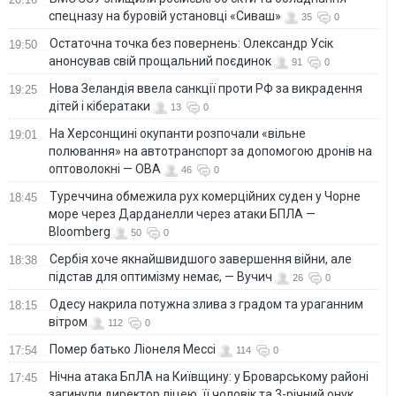
спецназу на буровій установці «Сиваш»
35
0
Остаточна точка без повернень: Олександр Усік
19:50
анонсував свій прощальний поєдинок
91
0
Нова Зеландія ввела санкції проти РФ за викрадення
19:25
дітей і кібератаки
13
0
На Херсонщині окупанти розпочали «вільне
19:01
полювання» на автотранспорт за допомогою дронів на
оптоволокні — ОВА
46
0
Туреччина обмежила рух комерційних суден у Чорне
18:45
море через Дарданелли через атаки БПЛА —
Bloomberg
50
0
Сербія хоче якнайшвидшого завершення війни, але
18:38
підстав для оптимізму немає, — Вучич
26
0
Одесу накрила потужна злива з градом та ураганним
18:15
вітром
112
0
Помер батько Ліонеля Мессі
17:54
114
0
Нічна атака БпЛА на Київщину: у Броварському районі
17:45
загинули директор ліцею, її чоловік та 3-річний онук