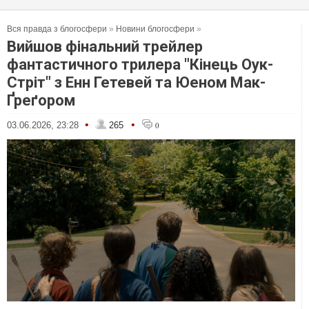
Вся правда з блогосфери
»
Новини блогосфери
»
Вийшов фінальний трейлер
фантастичного трилера "Кінець Оук-
Стріт" з Енн Гетевей та Юеном Мак-
Ґреґором
•
•
03.06.2026, 23:28
265
0