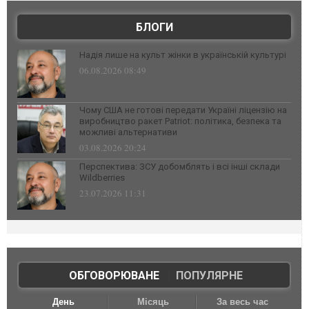
БЛОГИ
Надія лише на культ жінки в українській культурі
06.08.2026 08:49
Чому США не готові передати Україні ліцензію на
виробництво ракет Patriot: політика, безпека та
можливі альтернативи
03.08.2026 20:24
Перспектива: ЗСУ добомблять і всі інші склади
Wildberries
23.07.2026 11:31
ОБГОВОРЮВАНЕ
|
ПОПУЛЯРНЕ
День
Місяць
За весь час