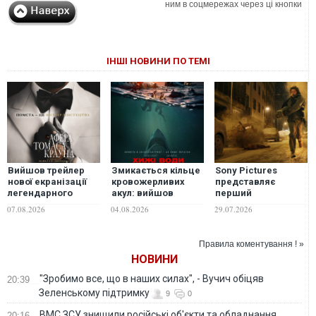
ним в соцмережах через ці кнопки
ІНШІ НОВИНИ ПО ТЕМІ
Вийшов трейлер
Змикається кільце
Sony Pictures
нової екранізації
кровожерливих
представляє
легендарного
акул: вийшов
перший
фільму "Афера
трейлер трилера
трейлер горору
07.08.2026
04.08.2026
29.07.2026
Томаса Крауна"
"Хижі води"
"Оселя зла"
Правила коментування ! »
НОВИНИ
"Зробимо все, що в наших силах", - Вучич обіцяв
20:39
Зеленському підтримку
9
0
ВМС ЗСУ знищили російські об'єкти та обладнання
20:16