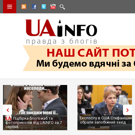
Експослу в США Стефанішині
Підбірка блогожаб та
обрали запобіжний захід
фотоприколів від UAINFO за 7
серпня