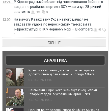
У Кіровоградській області під час виконання бойового
13:24
завдання розбився вертоліт ЗСУ — загинув 28-річний
авіатехнік
397
0
На вимогу Казахстану Україна погодилася не
13:00
завдавати ударів по неросійським танкерам та
інфраструктурі КТК у Чорному морі — Bloomberg
98
0
БІЛЬШЕ
АНАЛІТИКА
Кремль не готовий до компромісів і прагне
досягти своїх цілей війною, - Foreign Affairs
03.08.2026 13:02
Звільнення Сирського знаменує кінець епохи
"старої гвардії" в українській армії — NYT
23.07.2026 10:32
Повний текст резонансного брифінга Михайла