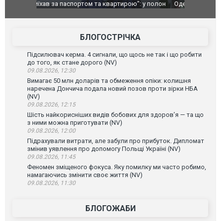
": у полон
Одесу накрила потужна злива з градом та
Вже вивели 
в тезка
ураганним вітром
позашляхов
лаха
БЛОГОСТРІЧКА
Підсилювач керма. 4 сигнали, що щось не так і що робити
до того, як стане дорого (NV)
09.08.2026, 12:30
Вимагає 50 млн доларів та обмеження опіки: колишня
наречена Дончича подала новий позов проти зірки НБА
(NV)
09.08.2026, 12:15
Шість найкорисніших видів бобових для здоров’я — та що
з ними можна приготувати (NV)
09.08.2026, 12:00
Підрахували витрати, але забули про прибуток. Дипломат
змінив уявлення про допомогу Польщі Україні (NV)
09.08.2026, 11:45
Феномен зміщеного фокуса. Яку помилку ми часто робимо,
намагаючись змінити своє життя (NV)
09.08.2026, 11:30
БЛОГОЖАБИ