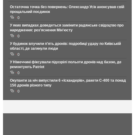
Остаточна точка без повернень: Олександр Усік анонсував свій
прощальний поєдинок
0
У яких випадках доведеться замінити радянське свідоцтво про
народження: роз'яснення Мін'юсту
0
У будинок влучили п'ять дронів: подробиці удару по Київській
області, де загинули люди
0
У Німеччині фіксували підозрілі польоти дронів над базою, де
ремонтують Patriot
0
Окупанти за ніч випустили 6 «Іскандерів», ракети С-400 та понад
150 дронів різного типу
0