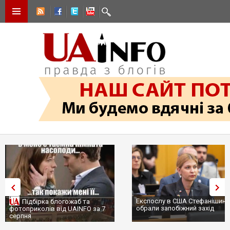
Експослу в США Стефанішині
Підбірка блогожаб та
обрали запобіжний захід
фотоприколів від UAINFO за 7
серпня