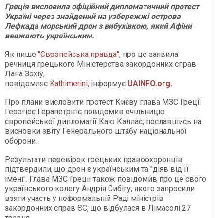
Греція висловила офіційний дипломатичний протест
Україні через знайдений на узбережжі острова
Лефкада морський дрон з вибухівкою, який Афіни
вважають українським.
Як пише
"Європейська правда"
, про це заявила
речниця грецького Міністерства закордонних справ
Лана Зохіу,
повідомляє
Kathimerini
, інформує
UAINFO.org
.
Про плани висловити протест Києву глава МЗС Греції
Георгіос Герапетрітіс повідомив очільницю
європейської дипломатії Каю Каллас, пославшись на
висновки звіту Генерального штабу національної
оборони.
Результати перевірок грецьких правоохоронців
підтвердили, що дрон є українським та "діяв від її
імені". Глава МЗС Греції також повідомив про це свого
українського колегу Андрія Сибігу, якого запросили
взяти участь у неформальній Раді міністрів
закордонних справ ЄС, що відбулася в Лімасолі 27
травня.