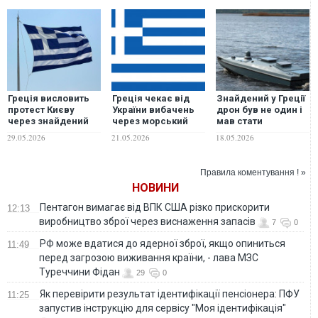
Греція висловить
Греція чекає від
Знайдений у Греції
протест Києву
України вибачень
дрон був не один і
через знайдений
через морський
мав стати
морський дрон
дрон біля своїх
частиною великої
29.05.2026
21.05.2026
18.05.2026
берегів
операції України —
ЗМІ
Правила коментування ! »
НОВИНИ
Пентагон вимагає від ВПК США різко прискорити
12:13
виробництво зброї через виснаження запасів
7
0
РФ може вдатися до ядерної зброї, якщо опиниться
11:49
перед загрозою виживання країни, - лава МЗС
Туреччини Фідан
29
0
Як перевірити результат ідентифікації пенсіонера: ПФУ
11:25
запустив інструкцію для сервісу "Моя ідентифікація"