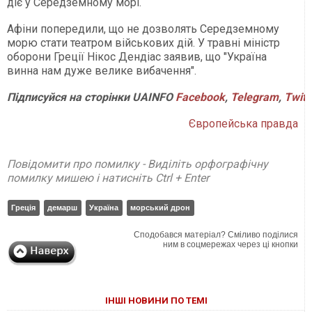
діє у Середземному морі.
Афіни попередили, що не дозволять Середземному
морю стати театром військових дій. У травні міністр
оборони Греції Нікос Дендіас заявив, що "Україна
винна нам дуже велике вибачення".
Підписуйся на сторінки UAINFO
Facebook
,
Telegram
,
Twitt
Європейська правда
Повідомити про помилку - Виділіть орфографічну
помилку мишею і натисніть Ctrl + Enter
Греція
демарш
Україна
морський дрон
Сподобався матеріал? Сміливо поділися
ним в соцмережах через ці кнопки
ІНШІ НОВИНИ ПО ТЕМІ