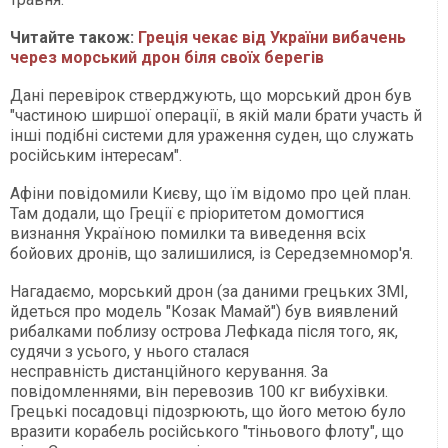
Читайте також:
Греція чекає від України вибачень
через морський дрон біля своїх берегів
Дані перевірок стверджують, що морський дрон був
"частиною ширшої операції, в якій мали брати участь й
інші подібні системи для ураження суден, що служать
російським інтересам".
Афіни повідомили Києву, що їм відомо про цей план.
Там додали, що Греції є пріоритетом домогтися
визнання Україною помилки та виведення всіх
бойових дронів, що залишилися, із Середземномор'я.
Нагадаємо, морський дрон (за даними грецьких ЗМІ,
йдеться про модель "Козак Мамай") був виявлений
рибалками поблизу острова Лефкада після того, як,
судячи з усього, у нього сталася
несправність дистанційного керування. За
повідомленнями, він перевозив 100 кг вибухівки.
Грецькі посадовці підозрюють, що його метою було
вразити корабель російського "тіньового флоту", що