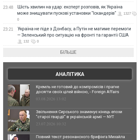
Шість хвилин на удар: експерт розповів, як Україна
23:48
може знищувати пускові установки "Іскандерів"
1327
0
Україна не піде з Донбасу, а Путін не матиме перемоги
23:21
— Зеленський про ситуацію на фронті та гарантії США
132
0
БІЛЬШЕ
АНАЛІТИКА
Кремль не готовий до компромісів і прагне
досягти своїх цілей війною, - Foreign Affairs
03.08.2026 13:02
Звільнення Сирського знаменує кінець епохи
"старої гвардії" в українській армії — NYT
23.07.2026 10:32
Повний текст резонансного брифінга Михайла