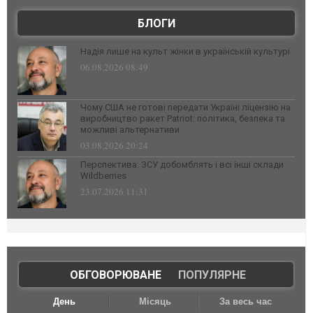
БЛОГИ
Надія лише на культ жінки в українській культурі
06.08.2026 08:49
Чому США не готові передати Україні ліцензію на
виробництво ракет Patriot: політика, безпека та
можливі альтернативи
03.08.2026 20:24
Перспектива: ЗСУ добомблять і всі інші склади
Wildberries
23.07.2026 11:31
ОБГОВОРЮВАНЕ
|
ПОПУЛЯРНЕ
День
Місяць
За весь час