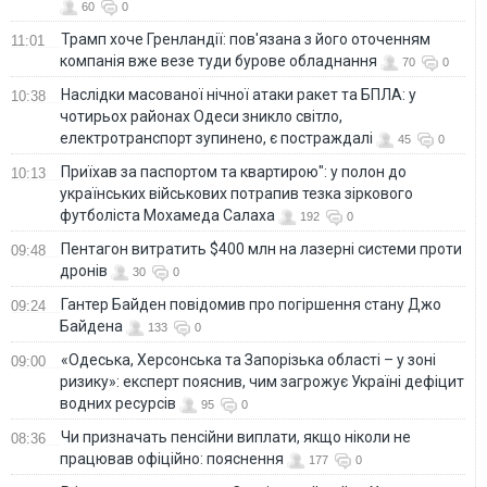
60
0
Трамп хоче Гренландії: пов'язана з його оточенням
11:01
компанія вже везе туди бурове обладнання
70
0
Наслідки масованої нічної атаки ракет та БПЛА: у
10:38
чотирьох районах Одеси зникло світло,
електротранспорт зупинено, є постраждалі
45
0
Приїхав за паспортом та квартирою": у полон до
10:13
українських військових потрапив тезка зіркового
футболіста Мохамеда Салаха
192
0
Пентагон витратить $400 млн на лазерні системи проти
09:48
дронів
30
0
Гантер Байден повідомив про погіршення стану Джо
09:24
Байдена
133
0
«Одеська, Херсонська та Запорізька області – у зоні
09:00
ризику»: експерт пояснив, чим загрожує Україні дефіцит
водних ресурсів
95
0
Чи призначать пенсійни виплати, якщо ніколи не
08:36
працював офіційно: пояснення
177
0