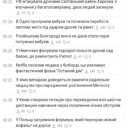
РФ атакувала дронами Салтівський район Харкова: є
08:12
влучання у багатоповерхівку, двоє людей загинули
73
0
В Одесі пролунали вибухи та почалися перебої зі
07:29
світлом: місто під ударом дронів та ракет
140
0
Російському Бєлгороду вночі не дала спати серія
06:33
потужних вибухів
120
0
У Німеччині фіксували підозрілі польоти дронів над
05:25
базою, де ремонтують Patriot
67
0
Netflix поселив людину у білборді, що рекламує
03:28
фантастичний фільм "Останній дім"
165
0
У яких випадках доведеться замінити радянське
02:22
свідоцтво про народження: роз'яснення Мін'юсту
326
0
У Києві створили петицію про переведення всіх шкіл на
01:28
дистанціне навчання через посилення нічних обстрілів
65
0
У Польщі затримали фермера, який переорав свіжий
00:26
асфальт на дорозі
556
0