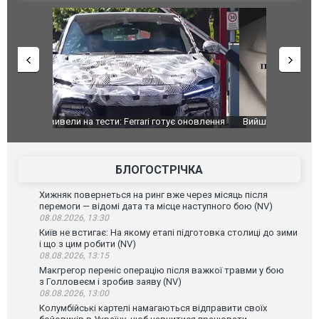
оновлення
Вийшов трейлер нової екранізації легендарного
Зеленський
фільму "Афера Томаса Крауна"
перемовин
БЛОГОСТРІЧКА
Хижняк повернеться на ринг вже через місяць після
перемоги — відомі дата та місце наступного бою (NV)
08.08.2026, 13:30
Київ не встигає: На якому етапі підготовка столиці до зими
і що з цим робити (NV)
08.08.2026, 13:15
Макгрегор переніс операцію після важкої травми у бою
з Голловеєм і зробив заяву (NV)
08.08.2026, 13:00
Колумбійські картелі намагаються відправити своїх