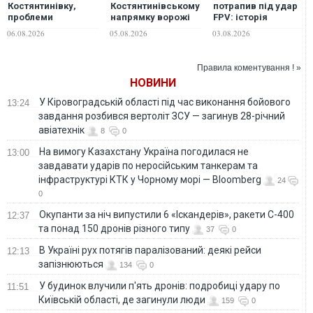
Костянтинівку,
Костянтинівському
потрапив під удар
проблеми
напрямку ворожі
FPV: історія
перетікають на всю
штурмовики майже
порятунку 64-
06.08.2026
05.08.2026
03.08.2026
Краматорсько-
завжди несуть із
річного
Слов'янську
собою триколор, -
Олександра, який
агломерацію, —
військовий
дві доби повз до
Правила коментування ! »
експерт
своїх
НОВИНИ
У Кіровоградській області під час виконання бойового
13:24
завдання розбився вертоліт ЗСУ — загинув 28-річний
авіатехнік
8
0
На вимогу Казахстану Україна погодилася не
13:00
завдавати ударів по неросійським танкерам та
інфраструктурі КТК у Чорному морі — Bloomberg
24
0
Окупанти за ніч випустили 6 «Іскандерів», ракети С-400
12:37
та понад 150 дронів різного типу
37
0
В Україні рух потягів паралізований: деякі рейси
12:13
запізнюються
134
0
У будинок влучили п'ять дронів: подробиці удару по
11:51
Київській області, де загинули люди
159
0