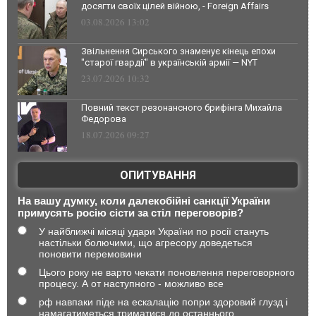
досягти своїх цілей війною, - Foreign Affairs
03.08.2026 13:02
Звільнення Сирського знаменує кінець епохи
"старої гвардії" в українській армії — NYT
23.07.2026 10:32
Повний текст резонансного брифінга Михайла
Федорова
18.07.2026 09:27
ОПИТУВАННЯ
На вашу думку, коли далекобійні санкції України
примусять росію сісти за стіл переговорів?
У найближчі місяці удари України по росії стануть
настільки болючими, що агресору доведеться
поновити перемовини
Цього року не варто чекати поновлення переговорного
процесу. А от наступного - можливо все
рф навпаки піде на ескалацію попри здоровий глузд і
намагатиметься триматися до останнього