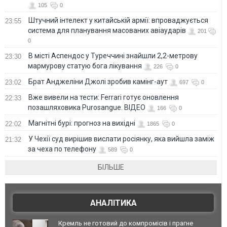
105
0
Штучний інтелект у китайській армії: впроваджується
23:55
система для планування масованих авіаударів
201
0
В місті Аспендос у Туреччині знайшли 2,2-метрову
23:30
мармурову статую бога лікування
226
0
Брат Анджеліни Джолі зробив камінг-аут
23:02
697
0
Вже вивели на тести: Ferrari готує оновлення
22:33
позашляховика Purosangue. ВІДЕО
166
0
Магнітні бурі: прогноз на вихідні
22:02
1865
0
У Чехії суд вирішив вислати росіянку, яка вийшла заміж
21:32
за чеха по телефону
589
0
БІЛЬШЕ
АНАЛІТИКА
Кремль не готовий до компромісів і прагне