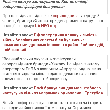
Росіяни вкотре застосували по Костянтинівці
заборонені фосфорні боєприпаси.
Про це свідчить відео, яке
оприлюднила
в середу, 3
червня, бригада «Хижак» при департаменті патрульної
поліції, інформує
UAINFO.org
.
Читайте також:
РФ зосередила велику кількість
військ безпілотних систем біля Куп'янська:
намагаються дронами ізолювати район бойових дій,
- військовий
"Воєнний злочин окупантів зафіксували
аеророзвідники бригади «Хижак». На відео, знятому
оператором БпЛА з позивним «Аврора», видно, як на
житлові квартали міста падають десятки палаючих
елементів фосфорного боєприпасу.
Читайте також:
Росії бракує сил для масштабного
наступу на кількох напрямках одночасно - Трегубов
Білий фосфор спалахує при контакті з киснем і горить
за надзвичайно високої температури. Спричиняє