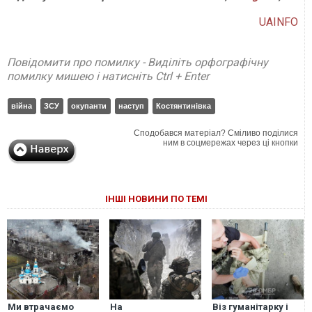
UAINFO
Повідомити про помилку - Виділіть орфографічну
помилку мишею і натисніть Ctrl + Enter
війна
ЗСУ
окупанти
наступ
Костянтинівка
Сподобався матеріал? Сміливо поділися
ним в соцмережах через ці кнопки
ІНШІ НОВИНИ ПО ТЕМІ
Ми втрачаємо
На
Віз гуманітарку і