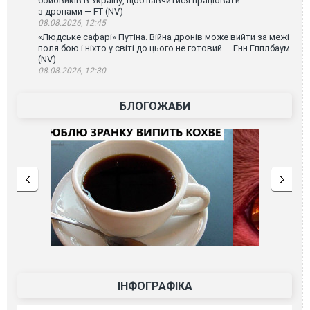
бойовиків в Україну, щоб навчитися працювати
з дронами — FT (NV)
08.08.2026, 12:45
«Людське сафарі» Путіна. Війна дронів може вийти за межі
поля бою і ніхто у світі до цього не готовий — Енн Епплбаум
(NV)
08.08.2026, 12:30
БЛОГОЖАБИ
ІНФОГРАФІКА