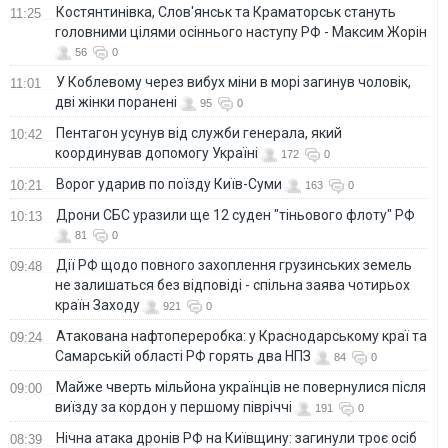
Костянтинівка, Слов'янськ та Краматорськ стануть
11:25
головними цілями осіннього наступу РФ - Максим Жорін
56
0
У Коблевому через вибух міни в морі загинув чоловік,
11:01
дві жінки поранені
95
0
Пентагон усунув від служби генерала, який
10:42
координував допомогу Україні
172
0
Ворог ударив по поїзду Київ-Суми
10:21
163
0
Дрони СБС уразили ще 12 суден "тіньового флоту" РФ
10:13
81
0
Дії РФ щодо повного захоплення грузинських земель
09:48
не залишаться без відповіді - спільна заява чотирьох
країн Заходу
921
0
Атакована нафтопереробка: у Краснодарському краї та
09:24
Самарській області РФ горять два НПЗ
84
0
Майже чверть мільйона українців не повернулися після
09:00
виїзду за кордон у першому півріччі
191
0
Нічна атака дронів РФ на Київщину: загинули троє осіб
08:39