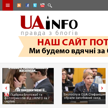
Експослу в США Стефанішині
Підбірка блогожаб та
обрали запобіжний захід
фотоприколів від UAINFO за 7
серпня