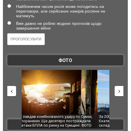
Найближчим часом росія може погодитись на
переговори, але серйозних намірів росіяни не
матимуть
Вже давно не роблю жодних прогнозів щодо
завершення війни
ФОТО
по Сумах,
За 2000 кілометрів від кордону з Україною: в
"Мої іграш
траждали
Єкатеринбурзі після атаки дронів загорівся
суперкарів
ВІДЕО
ині. ФОТО
склад Wildberries. ФОТО. ВІДЕО