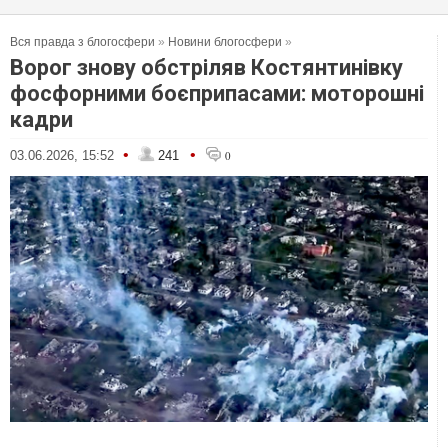
Вся правда з блогосфери
»
Новини блогосфери
»
Ворог знову обстріляв Костянтинівку
фосфорними боєприпасами: моторошні
кадри
•
•
03.06.2026, 15:52
241
0