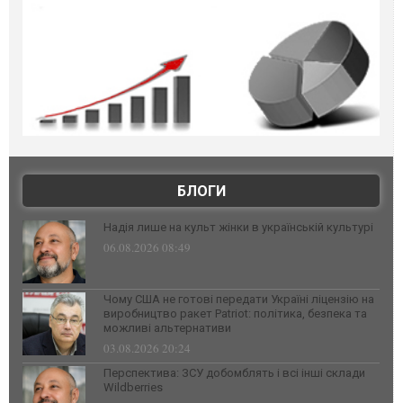
БЛОГИ
Надія лише на культ жінки в українській культурі
06.08.2026 08:49
Чому США не готові передати Україні ліцензію на
виробництво ракет Patriot: політика, безпека та
можливі альтернативи
03.08.2026 20:24
Перспектива: ЗСУ добомблять і всі інші склади
Wildberries