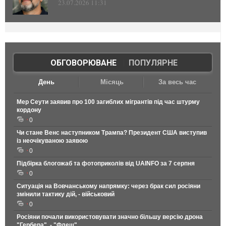
23.07.2026 11:31
ОБГОВОРЮВАНЕ
|
ПОПУЛЯРНЕ
День
Місяць
За весь час
Мер Сеути заявив про 100 загиблих мігрантів під час штурму
кордону
0
Чи стане Венс наступником Трампа? Президент США виступив
із неочікуваною заявою
0
Підбірка блогожаб та фотоприколів від UAINFO за 7 серпня
0
Ситуація на Вовчанському напрямку: через брак сил росіяни
змінили тактику дій, - військовий
0
Росіяни почали використовувати значно більшу версію дрона
"Гербера", - "Флеш"