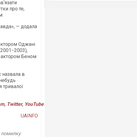
вʼязати
тки про те,
м.
равда», — додала
актором Оджані
2001−2003),
а актором Беном
 назвала в
-небудь
я тривалої
am
,
Twitter
,
YouTube
UAINFO
у помилку