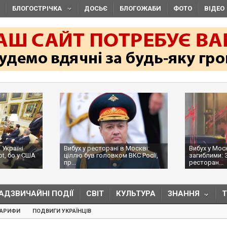
БЛОГОСТРІЧКА
ДОСЬЄ
БЛОГОЖАБИ
ФОТО
ВІДЕО
 Україні
Вибух у ресторані в Москві:
Вибух у Мос
ot, бо у США
ціллю був головком ВКС Росії,
загиблими: 
пр...
ресторан...
АДЗВИЧАЙНІ ПОДІЇ
СВІТ
КУЛЬТУРА
ЗНАННЯ
ТАРИФИ
ПОДВИГИ УКРАЇНЦІВ