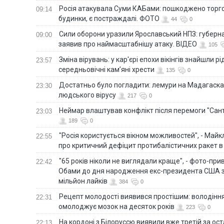
Росія атакувала Суми КАБами: пошкоджено торг
09:14
будинки, є постраждалі. ФОТО
44
0
Сили оборони уразили Ярославський НПЗ: губерна
09:00
заявив про наймасштабнішу атаку. ВІДЕО
105
Зміна вірувань: у кар'єрі епохи вікінгів знайшли рід
23:57
середньовічні кам’яні хрести
135
0
Достатньо було погладити: лемури на Мадагаска
23:30
людського вірусу
217
0
Неймар влаштував конфлікт після перемоги "Сан
23:03
189
0
"Росія користується вікном можливостей", - Майк
22:55
про критичний дефіцит протибалістичних ракет в 
"65 років ніколи не виглядали краще", - фото-пр
22:42
Обами до дня народження екс-президента США 
мільйон лайків
384
0
Рецепт молодості виявився простішим: володінн
22:31
омолоджує мозок на десяток років
223
0
На кордоні з Білоруссю виявили вже третій за ост
22:13