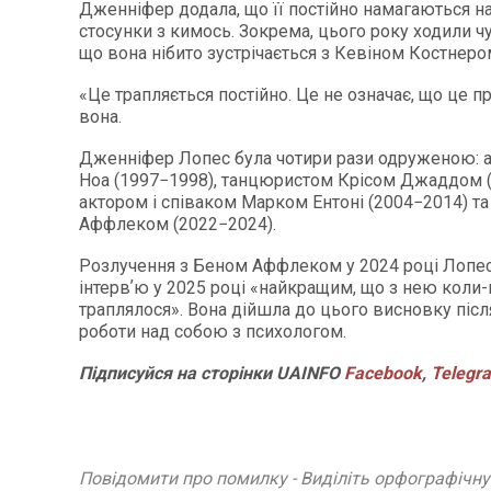
Дженніфер додала, що її постійно намагаються на
стосунки з кимось. Зокрема, цього року ходили чу
що вона нібито зустрічається з Кевіном Костнеро
«Це трапляється постійно. Це не означає, що це п
вона.
Дженніфер Лопес була чотири рази одруженою: 
Ноа (1997−1998), танцюристом Крісом Джаддом (
актором і співаком Марком Ентоні (2004−2014) т
Аффлеком (2022−2024).
Розлучення з Беном Аффлеком у 2024 році Лопес
інтервʼю у 2025 році «найкращим, що з нею коли
траплялося». Вона дійшла до цього висновку післ
роботи над собою з психологом.
Підписуйся
на
сторінки
UAINFO
Facebook
,
Telegr
Повідомити про помилку - Виділіть орфографічн