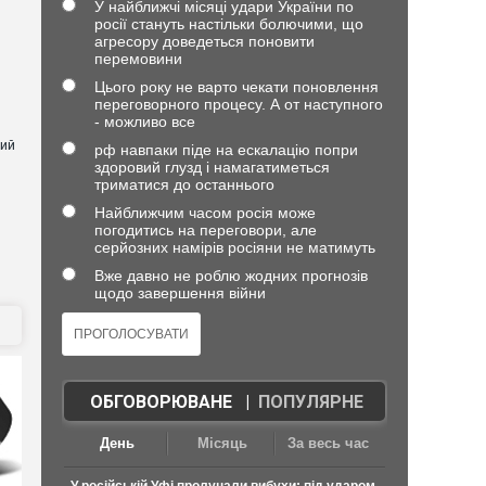
У найближчі місяці удари України по
росії стануть настільки болючими, що
агресору доведеться поновити
перемовини
Цього року не варто чекати поновлення
переговорного процесу. А от наступного
- можливо все
ний
рф навпаки піде на ескалацію попри
здоровий глузд і намагатиметься
триматися до останнього
Найближчим часом росія може
погодитись на переговори, але
серйозних намірів росіяни не матимуть
Вже давно не роблю жодних прогнозів
щодо завершення війни
ОБГОВОРЮВАНЕ
|
ПОПУЛЯРНЕ
День
Місяць
За весь час