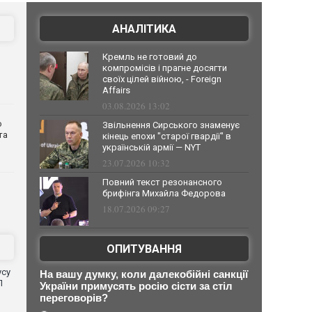
АНАЛІТИКА
Кремль не готовий до
компромісів і прагне досягти
своїх цілей війною, - Foreign
Affairs
03.08.2026 13:02
о
Звільнення Сирського знаменує
та
кінець епохи "старої гвардії" в
українській армії — NYT
23.07.2026 10:32
Повний текст резонансного
брифінга Михайла Федорова
18.07.2026 09:27
ОПИТУВАННЯ
усу
На вашу думку, коли далекобійні санкції
П
України примусять росію сісти за стіл
переговорів?