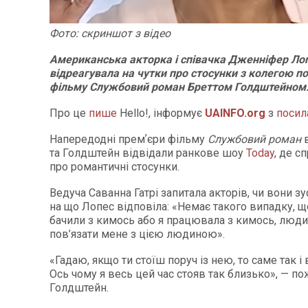
Фото: скр
и
ншот
з відео
Американська акторка і співачка Дженніфер Ло
відреагувала на чутки про стосунки з колегою по
фільму Службовий роман Бреттом Голдштейном
Про це
пише
Hello!, інформує
UAINFO
.org
з
посил
Напередодні премʼєри фільму
Службовий роман
та Голдштейн відвідали ранкове шоу
Today
, де с
про романтичні стосунки.
Ведуча Саванна Гатрі запитала акторів, чи вони зу
на що Лопес відповіла: «Немає такого випадку, щ
бачили з кимось або я працювала з кимось, люди
пов’язати мене з цією людиною».
«Гадаю, якщо ти стоїш поруч із нею, то саме так і 
Ось чому я весь цей час стояв так близько», — п
Голдштейн.