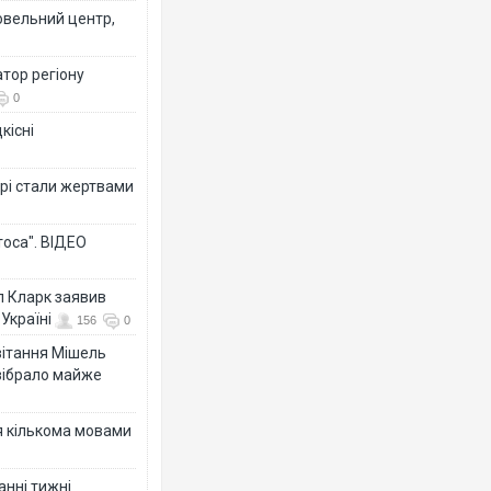
овельний центр,
тор регіону
0
кісні
рі стали жертвами
тоса". ВІДЕО
л Кларк заявив
Україні
156
0
ивітання Мішель
зібрало майже
я кількома мовами
анні тижні