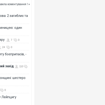
вила коментування ! »
ова: 2 загиблих та
шеницею: один
озру
7
0
24
0
ту боєприпасів, -
ий захід
110
сонщині: шестеро
0
у Лейпцигу