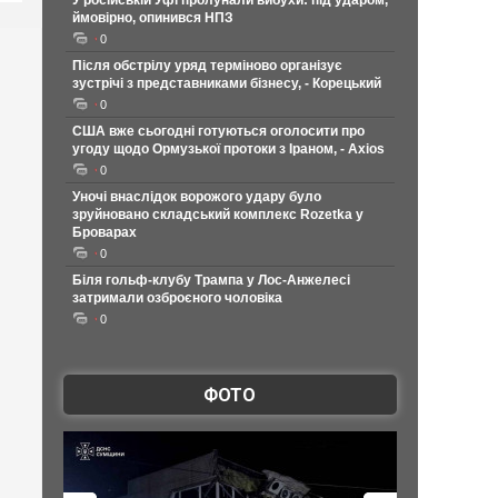
У російській Уфі пролунали вибухи: під ударом,
ймовірно, опинився НПЗ
0
Після обстрілу уряд терміново організує
зустрічі з представниками бізнесу, - Корецький
0
США вже сьогодні готуються оголосити про
угоду щодо Ормузької протоки з Іраном, - Axios
0
Уночі внаслідок ворожого удару було
зруйновано складський комплекс Rozetka у
Броварах
0
Біля гольф-клубу Трампа у Лос-Анжелесі
затримали озброєного чоловіка
0
ФОТО