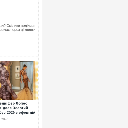
ал? Сміливо поділися
Росія атакувала Суми КАБами: 
режах через ці кнопки
торговельний центр, будинки, є 
ФОТО
енніфер Лопес
Топпосадовцю Повітряних Сил в
відала Золотий
підозру
бус 2026 в ефектній
лій" сукні
1.2026