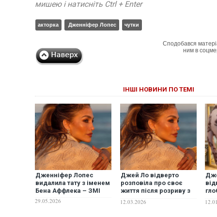
мишею і натисніть Ctrl + Enter
акторка
Дженніфер Лопес
чутки
Сподобався матері
ним в соцме
ІНШІ НОВИНИ ПО ТЕМІ
Дженніфер Лопес
Джей Ло відверто
Дж
видалила тату з іменем
розповіла про своє
від
Бена Аффлека – ЗМІ
життя після розриву з
гло
Аффлеком
"го
29.05.2026
12.03.2026
12.0