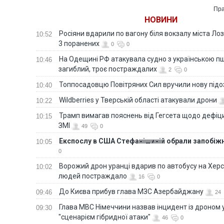
Пра
НОВИНИ
Росіяни вдарили по вагону біля вокзалу міста Лоз
10:52
3 поранених
0
0
На Одещині РФ атакувала судно з українською п
10:46
загиблий, троє постраждалих
2
0
Топпосадовцю Повітряних Сил вручили нову під
10:40
Wildberries у Тверській області атакували дрони
10:22
Трамп вимагав пояснень від Гегсета щодо дефіци
10:15
ЗМІ
49
0
Експослу в США Стефанішиній обрали запобіжн
10:05
0
Ворожий дрон уранці вдарив по автобусу на Хер
10:02
людей постраждало
16
0
До Києва прибув глава МЗС Азербайджану
09:46
24
Глава МВС Німеччини назвав інцидент із дроном 
09:30
"сценарієм гібридної атаки"
46
0