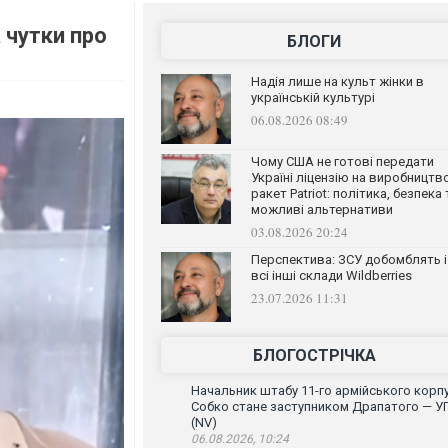
 чутки про
БЛОГИ
Надія лише на культ жінки в
українській культурі
06.08.2026 08:49
Чому США не готові передати
Україні ліцензію на виробництв
ракет Patriot: політика, безпека 
можливі альтернативи
03.08.2026 20:24
Перспектива: ЗСУ добомблять і
всі інші склади Wildberries
23.07.2026 11:31
БЛОГОСТРІЧКА
Начальник штабу 11-го армійського корп
Собко стане заступником Драпатого — У
(NV)
06.08.2026, 10:24