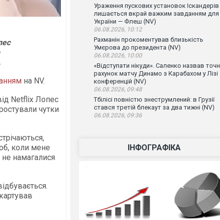
Ураження пускових установок Іскандерів
лишається вкрай важким завданням для
України — Флеш (NV)
06.08.2026, 10:12
Рахманін прокоментував близькість
пес
Умєрова до президента (NV)
06.08.2026, 10:00
.
«Відступати нікуди». Саленко назвав точ
рахунок матчу Динамо з Карабахом у Лізі
анням
на NV.
конференцій (NV)
06.08.2026, 09:48
від Netflix Лопес
Тбілісі повністю знеструмлений: в Грузії
стався третій блекаут за два тижні (NV)
простували чутки
06.08.2026, 09:36
стрічаються,
об, коли мене
ІНФОГРАФІКА
 не намагалися
відбувається.
ожартував