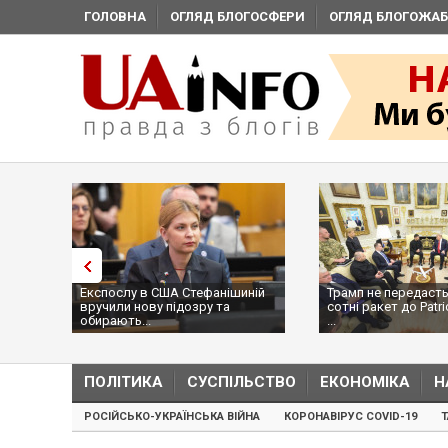
ГОЛОВНА
ОГЛЯД БЛОГОСФЕРИ
ОГЛЯД БЛОГОЖАБ
Експослу в США Стефанішиній
Трамп не передасть
вручили нову підозру та
сотні ракет до Patri
обирають...
...
ПОЛІТИКА
СУСПІЛЬСТВО
ЕКОНОМІКА
Н
РОСІЙСЬКО-УКРАЇНСЬКА ВІЙНА
КОРОНАВІРУС COVID-19