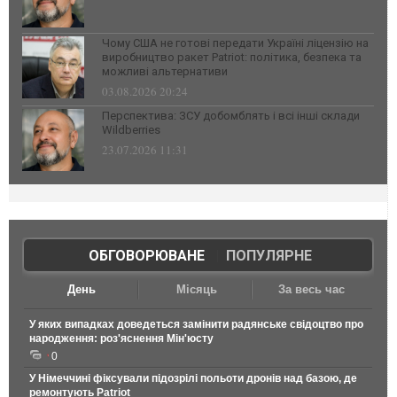
Чому США не готові передати Україні ліцензію на
виробництво ракет Patriot: політика, безпека та
можливі альтернативи
03.08.2026 20:24
Перспектива: ЗСУ добомблять і всі інші склади
Wildberries
23.07.2026 11:31
ОБГОВОРЮВАНЕ
|
ПОПУЛЯРНЕ
День
Місяць
За весь час
У яких випадках доведеться замінити радянське свідоцтво про
народження: роз'яснення Мін'юсту
0
У Німеччині фіксували підозрілі польоти дронів над базою, де
ремонтують Patriot