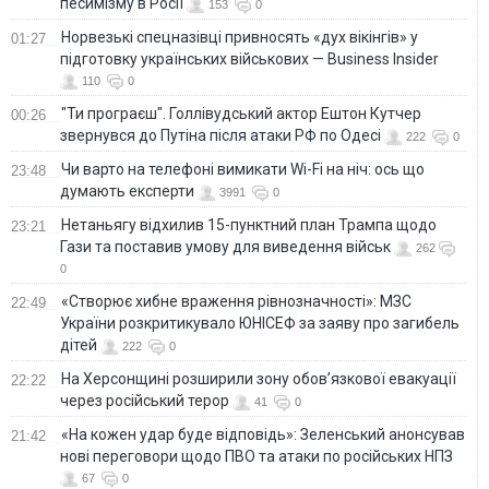
песимізму в Росії
153
0
Норвезькі спецназівці привносять «дух вікінгів» у
01:27
підготовку українських військових — Business Insider
110
0
"Ти програєш". Голлівудський актор Ештон Кутчер
00:26
звернувся до Путіна після атаки РФ по Одесі
222
0
Чи варто на телефонi вимикати Wi-Fi на ніч: ось що
23:48
думають експерти
3991
0
Нетаньягу відхилив 15-пунктний план Трампа щодо
23:21
Гази та поставив умову для виведення військ
262
0
«Створює хибне враження рівнозначності»: МЗС
22:49
України розкритикувало ЮНІСЕФ за заяву про загибель
дітей
222
0
На Херсонщині розширили зону обов’язкової евакуації
22:22
через російський терор
41
0
«На кожен удар буде відповідь»: Зеленський анонсував
21:42
нові переговори щодо ПВО та атаки по російських НПЗ
67
0