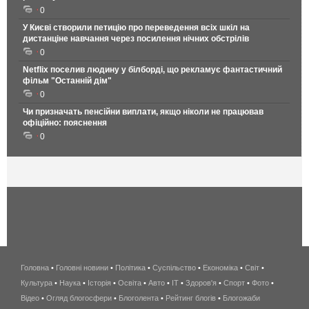
0
У Києві створили петицію про переведення всіх шкіл на
дистанціне навчання через посилення нічних обстрілів
0
Netflix поселив людину у білборді, що рекламує фантастичний
фільм "Останній дім"
0
Чи призначать пенсійни виплати, якщо ніколи не працював
офіційно: пояснення
0
Головна
•
Головні новини
•
Політика
•
Суспільство
•
Економіка
беспроводной
•
Світ
•
Культура
•
Наука
•
Історія
•
Освіта
•
Авто
•
IT
•
Здоров'я
интернет
•
Спорт
•
Фото
•
Відео
•
Огляд блогосфери
•
Блоголента
•
Рейтинг блогів
киев
•
Блогожаби