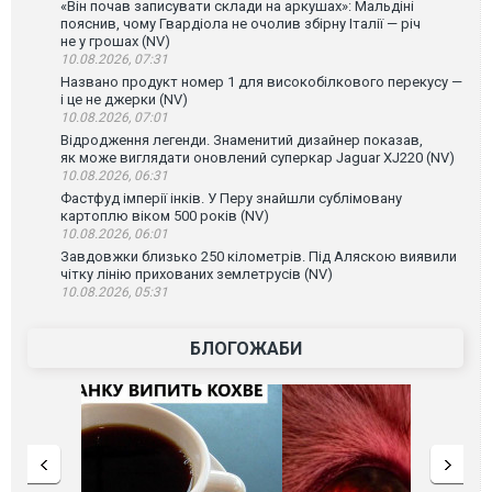
«Він почав записувати склади на аркушах»: Мальдіні
пояснив, чому Гвардіола не очолив збірну Італії — річ
не у грошах (NV)
10.08.2026, 07:31
Названо продукт номер 1 для високобілкового перекусу —
і це не джерки (NV)
10.08.2026, 07:01
Відродження легенди. Знаменитий дизайнер показав,
як може виглядати оновлений суперкар Jaguar XJ220 (NV)
10.08.2026, 06:31
Фастфуд імперії інків. У Перу знайшли сублімовану
картоплю віком 500 років (NV)
10.08.2026, 06:01
Завдовжки близько 250 кілометрів. Під Аляскою виявили
чітку лінію прихованих землетрусів (NV)
10.08.2026, 05:31
БЛОГОЖАБИ