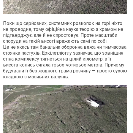
Поки що серйозних, системних розкопок на горі ніхто
не проводив, тому офіційна наука теорію з храмом не
підтверджує, але й не спростовує. Проте масштаби
споруди на такій висоті вражають самі по собі.
Це не якась там банальна оборонна вежа чи тимчасова
стоянка пастухів. Еркілетліоглу зазначає, що зовнішня
стіна комплексу тягнеться на цілий кілометр, а її
висота колись сягала трьох-чотирьох метрів. Причому
будували її без жодного грама розчину — просто сухою
кладкою з масивних валунів.