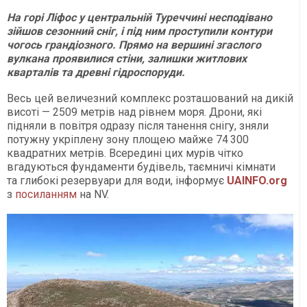
На горі Ліфос у центральній Туреччині несподівано
зійшов сезонний сніг, і під ним проступили контури
чогось грандіозного. Прямо на вершині згаслого
вулкана проявилися стіни, залишки житлових
кварталів та древні гідроспоруди.
Весь цей величезний комплекс розташований на дикій
висоті — 2509 метрів над рівнем моря. Дрони, які
підняли в повітря одразу після танення снігу, зняли
потужну укріплену зону площею майже 74 300
квадратних метрів. Всередині цих мурів чітко
вгадуються фундаменти будівель, таємничі кімнати
та глибокі резервуари для води, інформує
UAINFO
.org
з
посиланням
на NV.