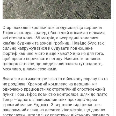
Старі локальні хроніки теж згадували, що вершина
Ліфоса нагадує кратер, обнесений стінами з вежами,
які стояли кожні 66 метрів, а всередині ховалися
кам’яні будинки та аркові гробниці. Навіщо було так
сильно напружуватися й будувати повноцінне
фортифікаційне місто вище хмар? Явно не для того,
щоб просто перечекати негоду. Наявність великих
цистерн натякає, що люди залишалися тут надовго,
можливо, цілими сезонами.
Взагалі в античності релігію та військову справу ніхто
не розділяв. Храмовий комплекс на вершині міг
одночасно працювати як стратегічний спостережний
пункт. Гора Ліфос повністю контролює шлях до плато
Текір — одного з найважливіших проходів через
гірський масив Ерджієс. З вершини відкривається
панорамний огляд на десятки кілометрів, що давало
господарям цитаделі як практичну військову перевагу,