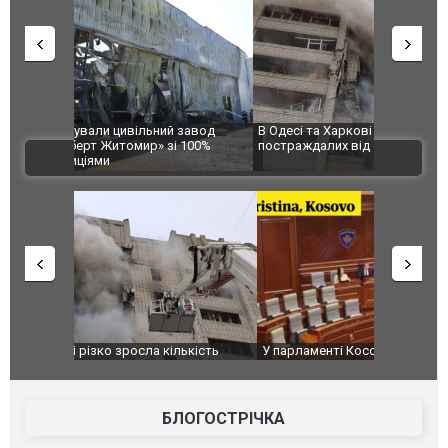
 завод
В Одесі та Харкові різко зросла кількість
Ворог завд
 100%
постраждалих від обстрілу РФ
двоє пора
ВІДЕО
після атак
ькість
У парламенті Косово прем'єра закидали яйцями
Приїхав за
до українс
зіркового 
БЛОГОСТРІЧКА