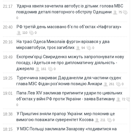
Ударна хвиля зачепила автобус із дітьми: голова МВС
21:17
повідомив деталі повторного обстрілу Одещини
75
0
РФ третій день масовано б'є по об'єктах «Нафтогазу»
20:40
110
0
На трасі Одеса Миколаїв фургон врізався у два
20:16
мікроавтобуси, троє загиблих
94
0
Експрем'єрці Свириденко можуть запропонувати нову
19:49
посаду, і йдеться не про дипломатичну діяльність -
джерело
161
0
Туреччина закриває Дарданелли для частини суден:
19:25
глава МЗС Фідан роз'яснив позицію Анкари
261
0
Папа Лев XIV закликав припинити удари по цивільних
19:01
об'єктах у війні РФ проти України - заява Ватикану
72
0
У Приштині зняли прапор України: мер пояснив це
18:38
вимогою поважати суверенітет Косова
211
0
У МЗС Польщі закликали Захарову «подивитися на
18:15