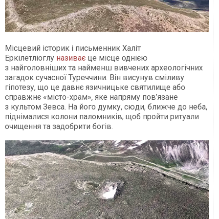
Місцевий історик і письменник Халіт
Еркілетліоглу
називає
це місце однією
з найголовніших та найменш вивчених археологічних
загадок сучасної Туреччини. Він висунув сміливу
гіпотезу, що це давнє язичницьке святилище або
справжнє «місто-храм», яке напряму пов’язане
з культом Зевса. На його думку, сюди, ближче до неба,
піднімалися колони паломників, щоб пройти ритуали
очищення та задобрити богів.