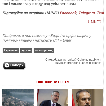
так і символічну владу над усім регіоном.
Підписуйся
на
сторінки
UAINFO
Facebook
,
Telegram
,
Twitt
UAINFO
Повідомити про помилку - Виділіть орфографічну
помилку мишею і натисніть Ctrl + Enter
Туреччина
вулкан
місто-привид
Сподобався матеріал? Сміливо поділися
ним в соцмережах через ці кнопки
ІНШІ НОВИНИ ПО ТЕМІ