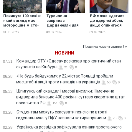
Покинуте 100 років:
Туреччина
РФ може вдатися
який вигляд має
закриває
до ядерної зброї,
моторошне місто-
Дарданелли для
якщо опиниться
привид у курортній
частини суден:
перед загрозою
01.11.2023
09.08.2026
09.08.2026
зоні Туреччини
глава МЗС Фідан
виживання країни,
роз'яснив позицію
- лава МЗС
Анкари
Туреччини Фідан
Правила коментування ! »
НОВИНИ
Командир ОТУ «Одеса» розказав про критичний стан
07:31
окупантів на Кінбурні
21
0
«Не будь байдужим»: у 22 містах Польщі пройшли
06:28
масштабні акції проти нападів на українців
56
0
Шпигунський скандал і масові висилки: Німеччина
05:33
видворила близько 400 росіян і суттєво скоротила штат
посольства РФ
151
0
Студентам можуть скасувати пенсію по втраті
03:28
годувальника: у ПФУ назвали чотири причини
75
0
Українська розвідка зафіксувала ознаки зростаючого
02:29