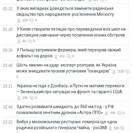
У яких випадках доведеться замінити радянське
02:22
свідоцтво про народження: роз'яснення Мін'юсту
229
0
У Києві створили петицію про переведення всіх шкіл на
01:28
дистанціне навчання через посилення нічних обстрілів
44
0
У Польщі затримали фермера, який переорав свіжий
00:26
асфальт на дорозі
410
0
Шість хвилин на удар: експерт розповів, як Україна
23:48
може знищувати пускові установки "Іскандерів"
1120
0
Україна не піде з Донбасу, а Путін не матиме перемоги
23:21
— Зеленський про ситуацію на фронті та гарантії США
105
0
Здатен розвивати швидкість до 560 км/год - у РФ
22:49
похвалилися зенітним дроном «Астра-ППО»
355
0
Вибух у московському ресторані: померла ще одна
22:22
родичка російського генерала Чайка, - росЗМІ
325