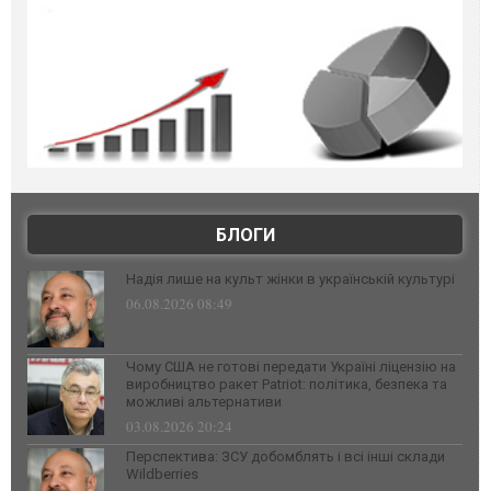
БЛОГИ
Надія лише на культ жінки в українській культурі
06.08.2026 08:49
Чому США не готові передати Україні ліцензію на
виробництво ракет Patriot: політика, безпека та
можливі альтернативи
03.08.2026 20:24
Перспектива: ЗСУ добомблять і всі інші склади
Wildberries