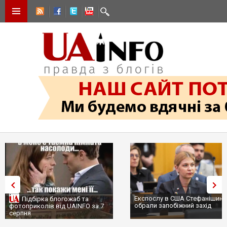
Експослу в США Стефанішині
Підбірка блогожаб та
обрали запобіжний захід
фотоприколів від UAINFO за 7
серпня