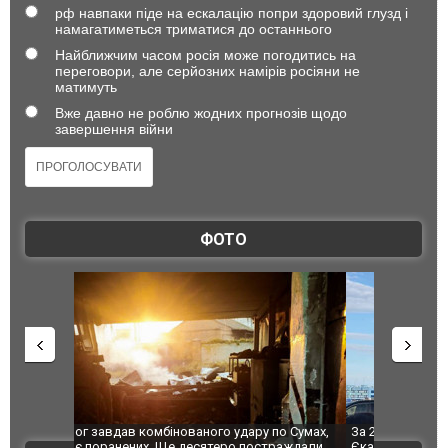
рф навпаки піде на ескалацію попри здоровий глузд і
намагатиметься триматися до останнього
Найближчим часом росія може погодитись на
переговори, але серйозних намірів росіяни не
матимуть
Вже давно не роблю жодних прогнозів щодо
завершення війни
ФОТО
по Сумах,
За 2000 кілометрів від кордону з Україною: в
"Мої іграш
траждали
Єкатеринбурзі після атаки дронів загорівся
суперкарів