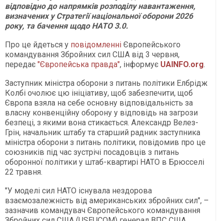
відповідно до напрямків розподілу навантаження,
визначених у Стратегії національної оборони 2026
року, та бачення щодо НАТО 3.0.
Про це йдеться у
повідомленні
Європейського
командування Збройних сил США від 3 червня,
передає
"Європейська правда"
, інформує
UAINFO.org
.
Заступник міністра оборони з питань політики Елбрідж
Колбі очолює цю ініціативу, щоб забезпечити, щоб
Європа взяла на себе основну відповідальність за
власну конвенційну оборону у відповідь на загрози
безпеці, з якими вона стикається. Александр Велез-
Грін, начальник штабу та старший радник заступника
міністра оборони з питань політики, повідомив про це
союзників під час зустрічі посадовців з питань
оборонної політики у штаб-квартирі НАТО в Брюсселі
22 травня.
"У моделі сил НАТО існувала нездорова
взаємозалежність від американських збройних сил", –
зазначив командувач Європейського командування
Збройних сил США (USEUCOM) генерал ВПС США