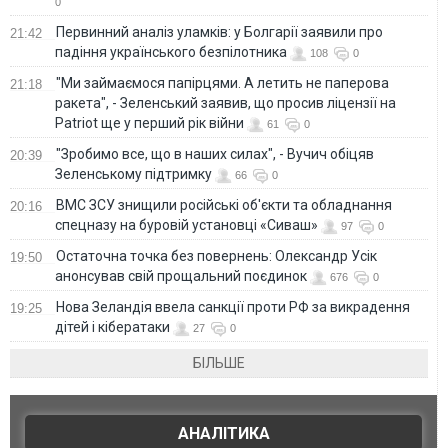
0
Первинний аналіз уламків: у Болгарії заявили про
21:42
падіння українського безпілотника
108
0
"Ми займаємося папірцями. А летить не паперова
21:18
ракета", - Зеленський заявив, що просив ліцензії на
Patriot ще у перший рік війни
61
0
"Зробимо все, що в наших силах", - Вучич обіцяв
20:39
Зеленському підтримку
66
0
ВМС ЗСУ знищили російські об'єкти та обладнання
20:16
спецназу на буровій установці «Сиваш»
97
0
Остаточна точка без повернень: Олександр Усік
19:50
анонсував свій прощальний поєдинок
676
0
Нова Зеландія ввела санкції проти РФ за викрадення
19:25
дітей і кібератаки
27
0
БІЛЬШЕ
АНАЛІТИКА