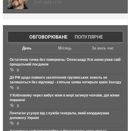
23.07.2026 11:31
ОБГОВОРЮВАНЕ
|
ПОПУЛЯРНЕ
День
Місяць
За весь час
Остаточна точка без повернень: Олександр Усік анонсував свій
прощальний поєдинок
0
Дії РФ щодо повного захоплення грузинських земель не
залишаться без відповіді - спільна заява чотирьох країн Заходу
0
У Коблевому через вибух міни в морі загинув чоловік, дві жінки
поранені
0
Пентагон усунув від служби генерала, який координував
допомогу Україні
0
Атакована нафтопереробка: у Краснодарському краї та