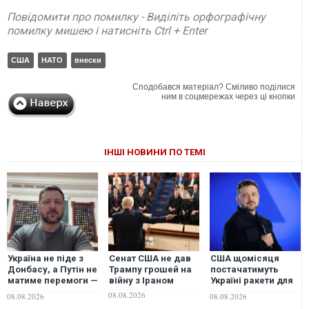
Повідомити про помилку - Виділіть орфографічну
помилку мишею і натисніть Ctrl + Enter
США
НАТО
внески
Сподобався матеріал? Сміливо поділися
ним в соцмережах через ці кнопки
ІНШІ НОВИНИ ПО ТЕМІ
Україна не піде з
Сенат США не дав
США щомісяця
Донбасу, а Путін не
Трампу грошей на
постачатимуть
матиме перемоги —
війну з Іраном
Україні ракети для
Зеленський про
Patriot, -
08.08.2026
08.08.2026
08.08.2026
ситуацію на фронті
Зеленський