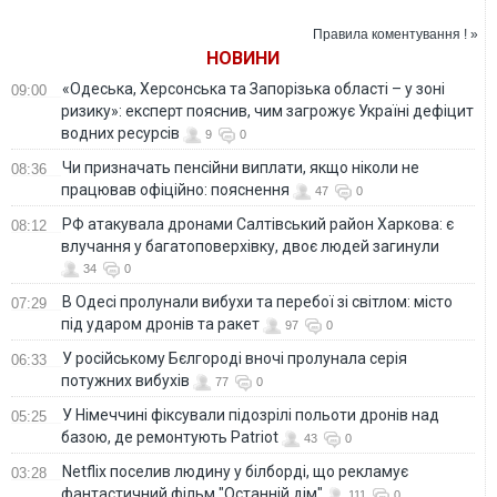
та гарантії США
Правила коментування ! »
НОВИНИ
«Одеська, Херсонська та Запорізька області – у зоні
09:00
ризику»: експерт пояснив, чим загрожує Україні дефіцит
водних ресурсів
9
0
Чи призначать пенсійни виплати, якщо ніколи не
08:36
працював офіційно: пояснення
47
0
РФ атакувала дронами Салтівський район Харкова: є
08:12
влучання у багатоповерхівку, двоє людей загинули
34
0
В Одесі пролунали вибухи та перебої зі світлом: місто
07:29
під ударом дронів та ракет
97
0
У російському Бєлгороді вночі пролунала серія
06:33
потужних вибухів
77
0
У Німеччині фіксували підозрілі польоти дронів над
05:25
базою, де ремонтують Patriot
43
0
Netflix поселив людину у білборді, що рекламує
03:28
фантастичний фільм "Останній дім"
111
0