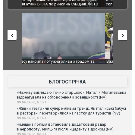
ВІДЕО
ині. ФОТО
склад Wildberries. ФОТО. ВІДЕО
дом та
Вже вивели на тести: Ferrari готує оновлення
Вийшов тре
позашляховика Purosangue. ВІДЕО
фільму "Аф
БЛОГОСТРІЧКА
«Наживу виглядаю точно старшою». Наталія Могилевська
відреагувала на обговорення її зовнішності (NV)
09.08.2026, 07:31
«Живий театр» чи суперечливий тренд:. Як італійські бабусі
в ресторані перетворилися на пастку для туристів (NV)
09.08.2026, 07:01
Німецька поліція встановила додатковий радар
в аеропорту Лейпцига після інциденту з дроном (NV)
09.08.2026, 06:31