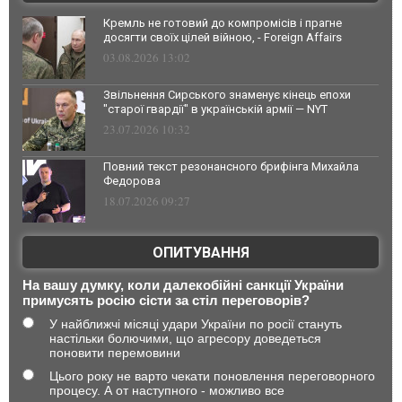
Кремль не готовий до компромісів і прагне
досягти своїх цілей війною, - Foreign Affairs
03.08.2026 13:02
Звільнення Сирського знаменує кінець епохи
"старої гвардії" в українській армії — NYT
23.07.2026 10:32
Повний текст резонансного брифінга Михайла
Федорова
18.07.2026 09:27
ОПИТУВАННЯ
На вашу думку, коли далекобійні санкції України
примусять росію сісти за стіл переговорів?
У найближчі місяці удари України по росії стануть
настільки болючими, що агресору доведеться
поновити перемовини
Цього року не варто чекати поновлення переговорного
процесу. А от наступного - можливо все