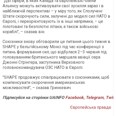
"Дві сфери, в яких Канада та європейські члени
Альянсу можуть активізувати свої зусилля зараз і в
найближчій перспективі – у міру того, як Сполучені
Штати скорочують сили, залучені до моделі сил НАТО в
Європі, і переорієнтовують їх в інші напрямки, – це
пілотовані та безпілотні літаки, а також військові
кораблі", – сказав він.
Союзники знову обговорили це питання цього тижня в
SHAPE у бельгійському Монсі під час конференції з
питань формування сил, що відбулася 2–3 червня під
головуванням британського маршала авіації сера
Джонні Стрінгера, заступника Верховного
головнокомандувача ОЗС НАТО в Європі.
"SHAPE продовжує співпрацювати з союзниками, щоб
компенсувати скорочення американських
можливостей", – сказав Гринкевич.
Підписуйся
на
сторінки
UAINFO
Facebook
,
Telegram
,
Twitt
Європейська правда