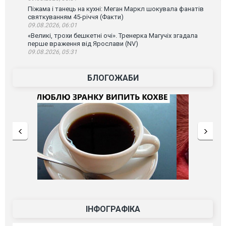
Піжама і танець на кухні: Меган Маркл шокувала фанатів
святкуванням 45-річчя (Факти)
09.08.2026, 06:01
«Великі, трохи бешкетні очі». Тренерка Магучіх згадала
перше враження від Ярослави (NV)
09.08.2026, 05:31
БЛОГОЖАБИ
ІНФОГРАФІКА