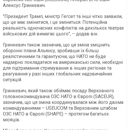
Алексус Гринкевич.
"Президент Трамп, міністр Гегсет та інші чітко заявили,
що це має змінитися, і це зміниться. Потенційна
реальність одночасних конфліктів на декількох театрах
військових дій вимагає цього", – додав він.
Гринкевич також зазначив, що ця зміна зміцнить
оборонні плани Альянсу, зробивши їх більш
реалістичними та гарантуючи, що НАТО не буде
надмірно покладатися на американські сили, необхідні
для підтримання стримування в інших регіонах та
реагування у разі інших глобальних надзвичайних
ситуацій.
Гринкевич, який також обіймає посаду Верховного
головнокомандувача ОЗС НАТО в Європі (SACEUR),
зазначив, що ця зміна координувалася між його двома
командуваннями – USEUCOM та Верховним штабом
ОЗС НАТО в Європі (SHAPE) – протягом багатьох
місяців.