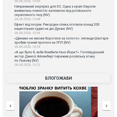
06.08.2026, 14:00
Неприємний сюрприз для ЄС. Одна з країн Європи
виявилась повністю залежною від російського
скрапленого газу (NV)
06.08.2026, 13:48
Ефект від посухи. Рекордна спека оголила понад 200
нацистських суден на дні Дунаю (NV)
06.08.2026, 13:36
«Динамо не зможе боротися за золото»: легенда Шахтаря
зробив гучний прогноз на УПЛ (NV)
06.08.2026, 13:24
«А що було б, якби бомбили Нью-Йорк?». Голлівудський
актор Джессі Айзенберг пережив російську атаку
по Львову (NV)
06.08.2026, 13:12
БЛОГОЖАБИ