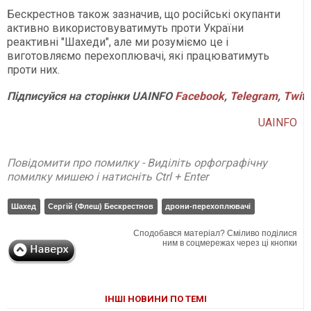
Бескрестнов також зазначив, що російські окупанти
активно використовуватимуть проти України
реактивні "Шахеди", але ми розуміємо це і
виготовляємо перехоплювачі, які працюватимуть
проти них.
Підписуйся
на
сторінки
UAINFO
Facebook
,
Telegram
,
Twitt
UAINFO
Повідомити про помилку - Виділіть орфографічну
помилку мишею і натисніть Ctrl + Enter
Шахед
Сергій (Флеш) Бескрестнов
дрони-перехоплювачі
Сподобався матеріал? Сміливо поділися
ним в соцмережах через ці кнопки
ІНШІ НОВИНИ ПО ТЕМІ