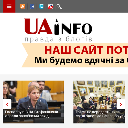
Експослу в США Стефанішиній
Трамп не передасть Україні
обрали запобіжний захід
сотні ракет до Patriot, бо у С
...