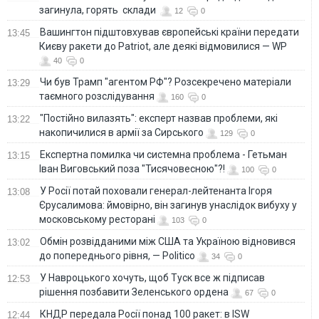
загинула, горять склади
12
0
Вашингтон підштовхував європейські країни передати
13:45
Києву ракети до Patriot, але деякі відмовилися — WP
40
0
Чи був Трамп "агентом РФ"? Розсекречено матеріали
13:29
таємного розслідування
160
0
"Постійно вилазять": експерт назвав проблеми, які
13:22
накопичилися в армії за Сирського
129
0
Eкспертна помилка чи системна проблема - Гетьман
13:15
Іван Виговський поза "Тисячовесною"?!
100
0
У Росії потай поховали генерал-лейтенанта Ігоря
13:08
Єрусалимова: ймовірно, він загинув унаслідок вибуху у
московському ресторані
103
0
Обмін розвідданими між США та Україною відновився
13:02
до попереднього рівня, — Politico
34
0
У Навроцького хочуть, щоб Туск все ж підписав
12:53
рішення позбавити Зеленського ордена
67
0
КНДР передала Росії понад 100 ракет: в ISW
12:44