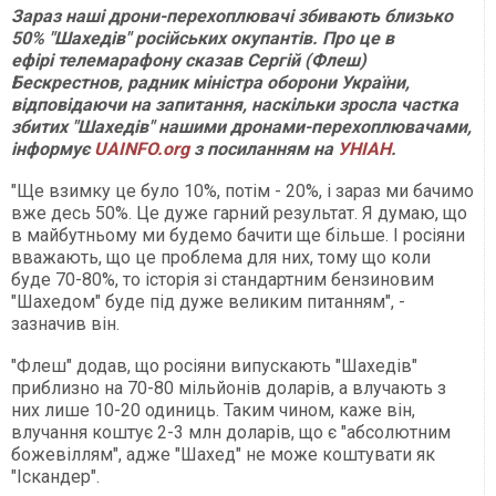
Зараз наші дрони-перехоплювачі збивають близько
50% "Шахедів" російських окупантів. Про це в
ефірі телемарафону сказав Сергій (Флеш)
Бескрестнов, радник міністра оборони України,
відповідаючи на запитання, наскільки зросла частка
збитих "Шахедів" нашими дронами-перехоплювачами,
інформує
UAINFO.org
з посиланням на
УНІАН
.
"Ще взимку це було 10%, потім - 20%, і зараз ми бачимо
вже десь 50%. Це дуже гарний результат. Я думаю, що
в майбутньому ми будемо бачити ще більше. І росіяни
вважають, що це проблема для них, тому що коли
буде 70-80%, то історія зі стандартним бензиновим
"Шахедом" буде під дуже великим питанням", -
зазначив він.
"Флеш" додав, що росіяни випускають "Шахедів"
приблизно на 70-80 мільйонів доларів, а влучають з
них лише 10-20 одиниць. Таким чином, каже він,
влучання коштує 2-3 млн доларів, що є "абсолютним
божевіллям", адже "Шахед" не може коштувати як
"Іскандер".