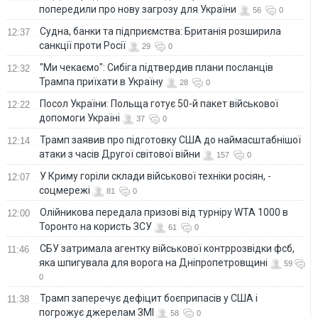
попередили про нову загрозу для України
56
0
Судна, банки та підприємства: Британія розширила
12:37
санкції проти Росії
29
0
"Ми чекаємо": Сибіга підтвердив плани посланців
12:32
Трампа приїхати в Україну
28
0
Посол України: Польща готує 50-й пакет військової
12:22
допомоги Україні
37
0
Трамп заявив про підготовку США до наймасштабнішої
12:14
атаки з часів Другої світової війни
157
0
У Криму горіли склади військової техніки росіян, -
12:07
соцмережі
81
0
Олійникова передала призові від турніру WTA 1000 в
12:00
Торонто на користь ЗСУ
61
0
СБУ затримала агентку військової контррозвідки фсб,
11:46
яка шпигувала для ворога на Дніпропетровщині
59
0
Трамп заперечує дефіцит боєприпасів у США і
11:38
погрожує джерелам ЗМІ
58
0