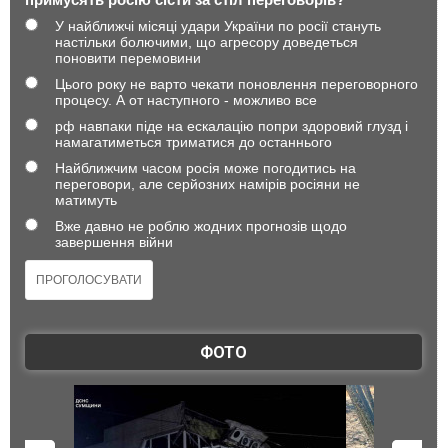
У найближчі місяці удари України по росії стануть
настільки болючими, що агресору доведеться
поновити перемовини
Цього року не варто чекати поновлення переговорного
процесу. А от наступного - можливо все
рф навпаки піде на ескалацію попри здоровий глузд і
намагатиметься триматися до останнього
Найближчим часом росія може погодитись на
переговори, але серйозних намірів росіяни не
матимуть
Вже давно не роблю жодних прогнозів щодо
завершення війни
ФОТО