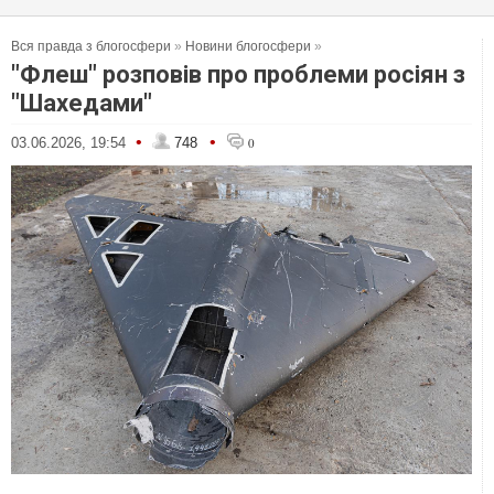
Вся правда з блогосфери
»
Новини блогосфери
»
"Флеш" розповів про проблеми росіян з
"Шахедами"
•
•
03.06.2026, 19:54
748
0