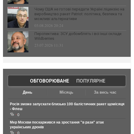
Чому США не готові передати Україні ліцензію на
виробництво ракет Patriot: політика, безпека та
можливі альтернативи
03.08.2026 20:24
Перспектива: ЗСУ добомблять і всі інші склади
Wildberries
23.07.2026 11:31
ОБГОВОРЮВАНЕ
|
ПОПУЛЯРНЕ
День
Місяць
За весь час
Росія зможе запускати близько 100 балістичних ракет щомісяця
- Флеш
0
Мер Москви поскаржився на зростання "в рази" атак
українських дронів
0