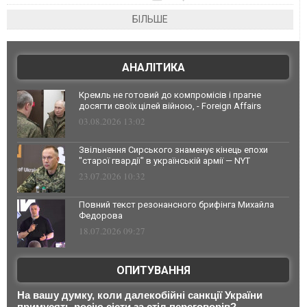
БІЛЬШЕ
АНАЛІТИКА
Кремль не готовий до компромісів і прагне
досягти своїх цілей війною, - Foreign Affairs
03.08.2026 13:02
Звільнення Сирського знаменує кінець епохи
"старої гвардії" в українській армії — NYT
23.07.2026 10:32
Повний текст резонансного брифінга Михайла
Федорова
18.07.2026 09:27
ОПИТУВАННЯ
На вашу думку, коли далекобійні санкції України
примусять росію сісти за стіл переговорів?