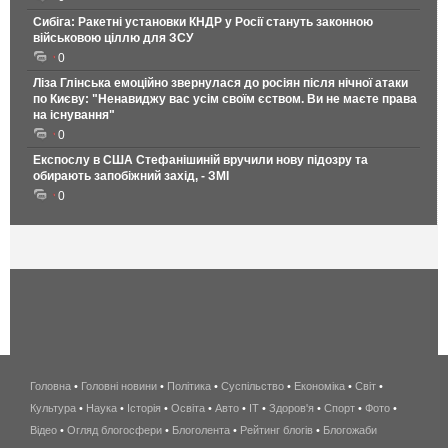
Сибіга: Ракетні установки КНДР у Росії стануть законною
військовою ціллю для ЗСУ
0
Ліза Глінська емоційно звернулася до росіян після нічної атаки
по Києву: "Ненавиджу вас усім своїм єством. Ви не маєте права
на існування"
0
Експослу в США Стефанішиній вручили нову підозру та
обирають запобіжний захід, - ЗМІ
0
Головна
•
Головні новини
•
Політика
•
Суспільство
•
Економіка
беспроводной
•
Світ
•
Культура
•
Наука
•
Історія
•
Освіта
•
Авто
•
IT
•
Здоров'я
интернет
•
Спорт
•
Фото
•
Відео
•
Огляд блогосфери
•
Блоголента
•
Рейтинг блогів
киев
•
Блогожаби