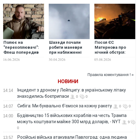
Полює на
Шахеди почали
Посол ЄС
"перехоплювачі":
робити маневри
Матернова про
Флеш попередив
при наближенні
нічний обстріл:
про застосування
дронів-
"Росія намагається
16.06.2026
30.04.2026
05.08.2026
противником
перехоплювачів, -
зламати Київ"
нового дрону
Флеш
Правила коментування ! »
НОВИНИ
Інцидент з дроном у Лейпцигу: в українському літаку
14:14
знаходились боєприпаси
0
0
Сибіга: Ми буквально б’ємося за кожну ракету
14:07
0
0
Будівництво 15 військових кораблів на честь Трампа
14:00
можуть коштувати майже 300 млрд доларів, - NYT
9
0
Російські війська атакували Павлоград: одна людина
13:57