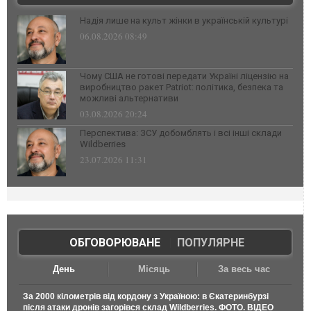
Надія лише на культ жінки в українській культурі
06.08.2026 08:49
Чому США не готові передати Україні ліцензію на
виробництво ракет Patriot: політика, безпека та
можливі альтернативи
03.08.2026 20:24
Перспектива: ЗСУ добомблять і всі інші склади
Wildberries
23.07.2026 11:31
ОБГОВОРЮВАНЕ
|
ПОПУЛЯРНЕ
День
Місяць
За весь час
За 2000 кілометрів від кордону з Україною: в Єкатеринбурзі
після атаки дронів загорівся склад Wildberries. ФОТО. ВІДЕО