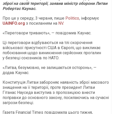
зброї на своїй території, заявив міністр оборони Литви
Робертас Каунас.
Про це у середу, 3 червня, пише
Politico
, інформує
UAINFO.org
з посиланням на
NV
.
«Переговори тривають», — повідомив Каунас.
Ці переговори відбуваються на тлі скорочення
військової присутності США в Європі, що викликає
побоювання щодо виникнення серйозних прогалин
у безпеці союзників по НАТО.
«Литва, безумовно, не залишається осторонь», —
додав Каунас.
Конституція Литви забороняє наявність зброї масового
знищення на її території, проте президент Литви
Гітанас Науседа виступив з пропозицією внести
поправки до основного закону, посилаючись на сучасні
загрози безпеці.
Газета Financial Times повідомила цього тижня,