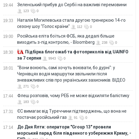
Зеленський прибув до Сербії на важливі перемовини
19:44
123
0
Наталія Могилевська стала другою тренеркою 14-го
19:33
сезону шоу "Голос країни"
112
0
Російська еліта боїться ФСБ, яка дедалі більше
19:00
виходить з-під контролю, - Bloomberg
238
0
Підбірка блогожаб та фотоприколів від UAINFO
18:30
за 7 серпня
9943
0
"Вони воюють, самі хочуть воювати, бо дурні": у
18:01
Чернівцях водія маршрутки звільнили після
зневажливих слів про українських захисників. ВІДЕО
271
0
Флеш розповів, чому РЕБ не може відхиляти балістику
17:44
183
0
ЄС вимагає від Туреччини підтверджень, що вона не
17:31
постачає російський газ
91
0
До Дня Ялти: оператори "Group 13" провели
17:14
морський парад біля південного узбережжя Криму, -