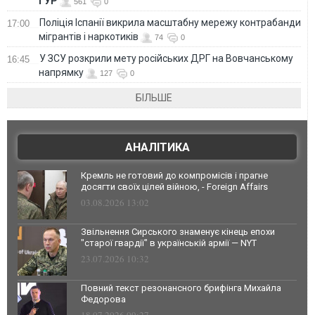
ГУР
561
0
Поліція Іспанії викрила масштабну мережу контрабанди
17:00
мігрантів і наркотиків
74
0
У ЗСУ розкрили мету російських ДРГ на Вовчанському
16:45
напрямку
127
0
БІЛЬШЕ
АНАЛІТИКА
Кремль не готовий до компромісів і прагне
досягти своїх цілей війною, - Foreign Affairs
03.08.2026 13:02
Звільнення Сирського знаменує кінець епохи
"старої гвардії" в українській армії — NYT
23.07.2026 10:32
Повний текст резонансного брифінга Михайла
Федорова