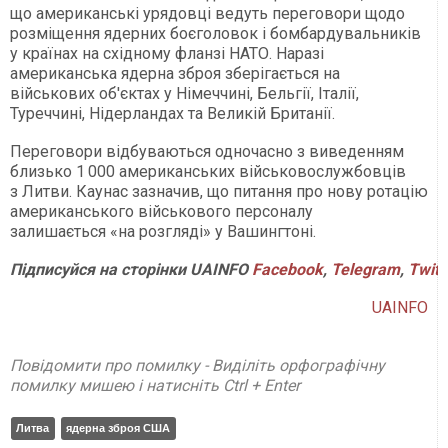
що американські урядовці ведуть переговори щодо
розміщення ядерних боєголовок і бомбардувальників
у країнах на східному фланзі НАТО. Наразі
американська ядерна зброя зберігається на
військових об'єктах у Німеччині, Бельгії, Італії,
Туреччині, Нідерландах та Великій Британії.
Переговори відбуваються одночасно з виведенням
близько 1 000 американських військовослужбовців
з Литви. Каунас зазначив, що питання про нову ротацію
американського військового персоналу
залишається «на розгляді» у Вашингтоні.
Підписуйся
на
сторінки
UAINFO
Facebook
,
Telegram
,
Twitt
UAINFO
Повідомити про помилку - Виділіть орфографічну
помилку мишею і натисніть Ctrl + Enter
Литва
ядерна зброя США