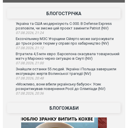
БЛОГОСТРІЧКА
Україна та США модернізують С-300. В Defense Express
розповіли, чи зможе цей проєкт замінити Patriot (NV)
07.08.2026, 21:24
Ексочільнику МЗС Угорщини Сійярто може загрожувати
до трьох років тюрми у справі про хабарництво (NV)
07.08.2026, 21:12
Втратила 4,5 млн євро: Барселона скасувала товариський
матч у Марокко через ситуацію в Сеуті (NV)
07.08.2026, 21:00
Знайшли останки 55 людей. Україна і Польща завершили
ексгумацію жертв Волинської трагедії (NV)
07.08.2026, 20:48
«Можливо, вони вбили українську бабусю»: Усик
розкритикував повернення Росії до Олімпіади (NV)
07.08.2026, 20:36
БЛОГОЖАБИ