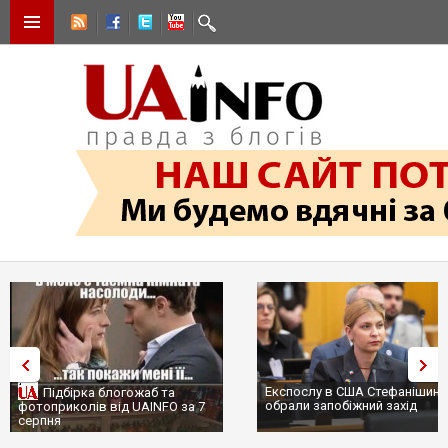
Експослу в США Стефанішині
Підбірка блогожаб та
обрали запобіжний захід
фотоприколів від UAINFO за 7
серпня