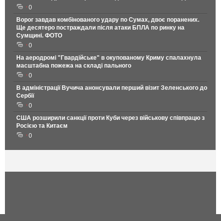
0
Ворог завдав комбінованого удару по Сумах, двоє поранених.
Ще десятеро постраждали після атаки БПЛА по ринку на
Сумщині. ФОТО
0
На аеродромі "Гвардійське" в окупованому Криму спалахнула
масштабна пожежа на складі пального
0
В адміністрації Вучича анонсували перший візит Зеленського до
Сербії
0
США розширили санкції проти Куби через військову співпрацю з
Росією та Китаєм
0