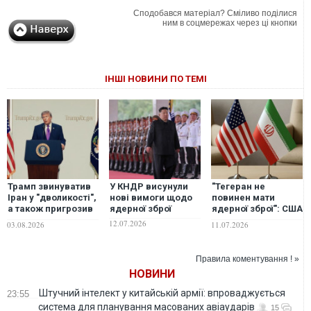
Сподобався матеріал? Сміливо поділися
ним в соцмережах через ці кнопки
ІНШІ НОВИНИ ПО ТЕМІ
Трамп звинуватив
У КНДР висунули
"Тегеран не
Іран у "дволикості",
нові вимоги щодо
повинен мати
а також пригрозив
ядерної зброї
ядерної зброї": США
"повною
та Іран ведуть
12.07.2026
03.08.2026
11.07.2026
капітуляцією" і
кулуарні
ядерним
переговори, щоб
роззброєнням
знизити
Правила коментування ! »
напруженість між
НОВИНИ
країнами — ЗМІ
Штучний інтелект у китайській армії: впроваджується
23:55
система для планування масованих авіаударів
15