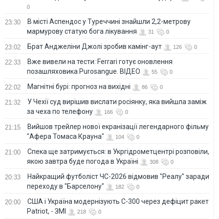
0
В місті Аспендос у Туреччині знайшли 2,2-метрову
23:30
мармурову статую бога лікування
31
0
Брат Анджеліни Джолі зробив камінг-аут
23:02
126
0
Вже вивели на тести: Ferrari готує оновлення
22:33
позашляховика Purosangue. ВІДЕО
55
0
Магнітні бурі: прогноз на вихідні
22:02
86
0
У Чехії суд вирішив вислати росіянку, яка вийшла заміж
21:32
за чеха по телефону
166
0
Вийшов трейлер нової екранізації легендарного фільму
21:15
"Афера Томаса Крауна"
104
0
Спека ще затримується: в Укргідрометцентрі розповіли,
21:00
якою завтра буде погода в Україні
308
0
Найкращий футболіст ЧС-2026 відмовив "Реалу" заради
20:33
переходу в "Барселону"
182
0
США і Україна модернізують С-300 через дефіцит ракет
20:00
Patriot, - ЗМІ
218
0