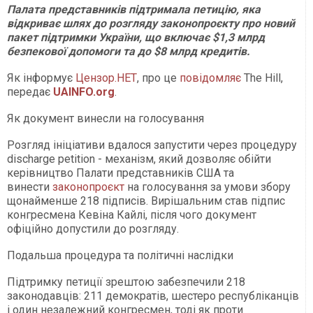
Палата представників підтримала петицію, яка
відкриває шлях до розгляду законопроєкту про новий
пакет підтримки України, що включає $1,3 млрд
безпекової допомоги та до $8 млрд кредитів.
Як інформує
Цензор.НЕТ
, про це
повідомляє
The Hill,
передає
UAINFO.org
.
Як документ винесли на голосування
Розгляд ініціативи вдалося запустити через процедуру
discharge petition - механізм, який дозволяє обійти
керівництво Палати представників США та
винести
законопроєкт
на голосування за умови збору
щонайменше 218 підписів. Вирішальним став підпис
конгресмена Кевіна Кайлі, після чого документ
офіційно допустили до розгляду.
Подальша процедура та політичні наслідки
Підтримку петиції зрештою забезпечили 218
законодавців: 211 демократів, шестеро республіканців
і один незалежний конгресмен, тоді як проти