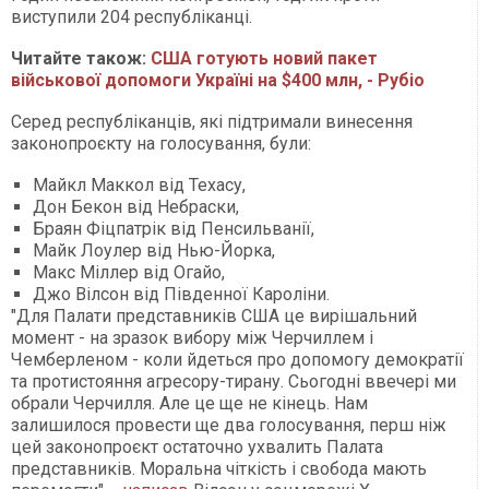
виступили 204 республіканці.
Читайте також:
США готують новий пакет
військової допомоги Україні на $400 млн, - Рубіо
Серед республіканців, які підтримали винесення
законопроєкту на голосування, були:
Майкл Маккол від Техасу,
Дон Бекон від Небраски,
Браян Фіцпатрік від Пенсильванії,
Майк Лоулер від Нью-Йорка,
Макс Міллер від Огайо,
Джо Вілсон від Південної Кароліни.
"Для Палати представників США це вирішальний
момент - на зразок вибору між Черчиллем і
Чемберленом - коли йдеться про допомогу демократії
та протистояння агресору-тирану. Сьогодні ввечері ми
обрали Черчилля. Але це ще не кінець. Нам
залишилося провести ще два голосування, перш ніж
цей законопроєкт остаточно ухвалить Палата
представників. Моральна чіткість і свобода мають