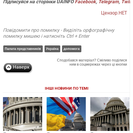
Підписуйся
на
сторінки
UAINFO
Facebook
,
Telegram
,
Twitt
Цензор.НЕТ
Повідомити про помилку - Виділіть орфографічну
помилку мишею і натисніть Ctrl + Enter
Палата представників
Україна
допомога
Сподобався матеріал? Сміливо поділися
ним в соцмережах через ці кнопки
ІНШІ НОВИНИ ПО ТЕМІ