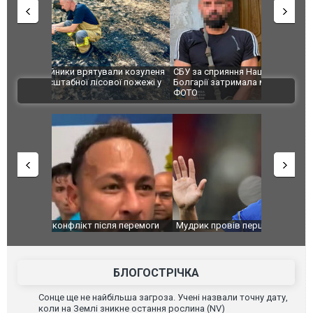
и козуленя
СБУ за сприяння Нацполіції та правоохоронців
Росіяни ат
ї пожежі у
Болгарії затримала міжнародного наркобарона.
одна людин
ВІДЕО
ФОТО
перемоги
Мудрик провів перший матч за "Челсі" після
Українські
допінгової дискваліфікації. ВІДЕО
під час лік
Франції
БЛОГОСТРІЧКА
Сонце ще не найбільша загроза. Учені назвали точну дату,
коли на Землі зникне остання рослина (NV)