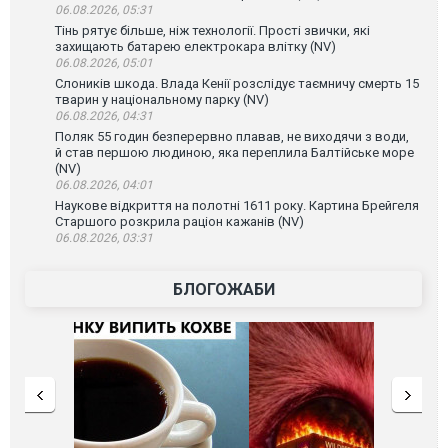
06.08.2026, 05:31
Тінь рятує більше, ніж технології. Прості звички, які
захищають батарею електрокара влітку (NV)
06.08.2026, 05:01
Слоників шкода. Влада Кенії розслідує таємничу смерть 15
тварин у національному парку (NV)
06.08.2026, 04:31
Поляк 55 годин безперервно плавав, не виходячи з води,
й став першою людиною, яка переплила Балтійське море
(NV)
06.08.2026, 04:01
Наукове відкриття на полотні 1611 року. Картина Брейгеля
Старшого розкрила раціон кажанів (NV)
06.08.2026, 03:31
БЛОГОЖАБИ