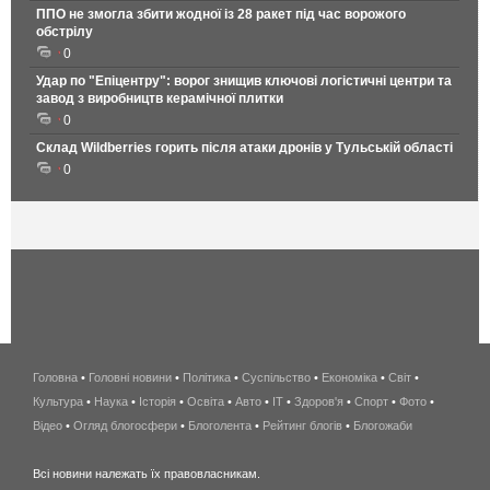
ППО не змогла збити жодної із 28 ракет під час ворожого
обстрілу
0
Удар по "Епіцентру": ворог знищив ключові логістичні центри та
завод з виробництв керамічної плитки
0
Склад Wildberries горить після атаки дронів у Тульській області
0
Головна
•
Головні новини
•
Політика
•
Суспільство
•
Економіка
беспроводной
•
Світ
•
Культура
•
Наука
•
Історія
•
Освіта
•
Авто
•
IT
•
Здоров'я
интернет
•
Спорт
•
Фото
•
Відео
•
Огляд блогосфери
•
Блоголента
•
Рейтинг блогів
киев
•
Блогожаби
и
Всі новини належать їх правовласникам.
область