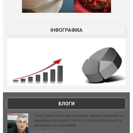
ІНФОГРАФІКА
БЛОГИ
Чому США не готові передати Україні ліцензію на
виробництво ракет Patriot: політика, безпека та
можливі альтернативи
03.08.2026 20:24