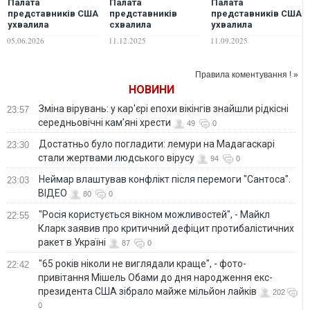
Палата
Палата
Палата
представників США
представників
представників США
ухвалила
схвалила
ухвалила
законопроєкт про
оборонний бюджет
законопроєкт про
05.06.2026
11.12.2025
11.09.2025
допомогу Україні та
США із допомогою
оборонні витрати
санкції проти РФ
для України
на 2026 рік:
передбачено $400
Правила коментування ! »
млн для України
НОВИНИ
Зміна вірувань: у кар'єрі епохи вікінгів знайшли рідкісні
23:57
середньовічні кам’яні хрести
49
0
Достатньо було погладити: лемури на Мадагаскарі
23:30
стали жертвами людського вірусу
94
0
Неймар влаштував конфлікт після перемоги "Сантоса".
23:03
ВІДЕО
80
0
"Росія користується вікном можливостей", - Майкл
22:55
Кларк заявив про критичний дефіцит протибалістичних
ракет в Україні
87
0
"65 років ніколи не виглядали краще", - фото-
22:42
привітання Мішель Обами до дня народження екс-
президента США зібрало майже мільйон лайків
202
0