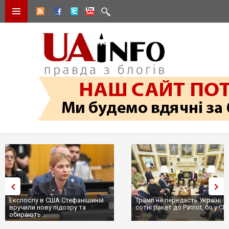
Експослу в США Стефанішиній
Трамп не передасть Україні
вручили нову підозру та
сотні ракет до Patriot, бо у С
обирають...
...