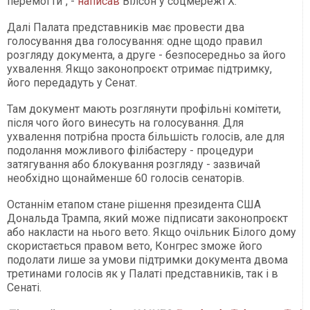
перемогти", -
написав
Вілсон у соцмережі X.
Далі Палата представників має провести два
голосування два голосування: одне щодо правил
розгляду документа, а друге - безпосередньо за його
ухвалення. Якщо законопроєкт отримає підтримку,
його передадуть у Сенат.
Там документ мають розглянути профільні комітети,
після чого його винесуть на голосування. Для
ухвалення потрібна проста більшість голосів, але для
подолання можливого філібастеру - процедури
затягування або блокування розгляду - зазвичай
необхідно щонайменше 60 голосів сенаторів.
Останнім етапом стане рішення президента США
Дональда Трампа, який може підписати законопроєкт
або накласти на нього вето. Якщо очільник Білого дому
скористається правом вето, Конгрес зможе його
подолати лише за умови підтримки документа двома
третинами голосів як у Палаті представників, так і в
Сенаті.