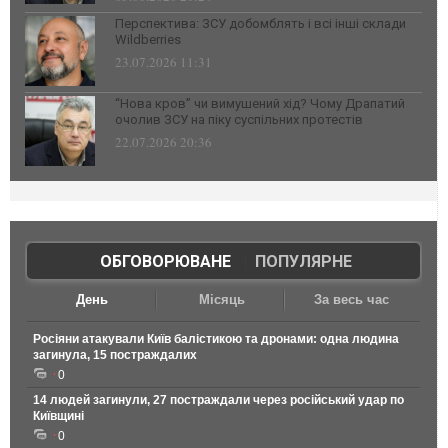
Перспектива: ЗСУ добомблять і всі інші склади
Wildberries
23.07.2026 11:31
“Нова кров” чи вимушений хід? Чому Драпатий
очолив ЗСУ на піку суспільних протестів
22.07.2026 20:36
ОБГОВОРЮВАНЕ
|
ПОПУЛЯРНЕ
День
Місяць
За весь час
Росіяни атакували Київ балістикою та дронами: одна людина
загинула, 15 постраждалих
0
14 людей загинули, 27 постраждали через російський удар по
Київщині
0