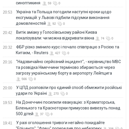
синоптикиня
59
0
Україна та Польща погодили наступні кроки щодо
20:53
ексгумацій: у Львові підбили підсумки виконання
домовленостей
92
0
Витік аміаку у Голосіївському районі Києва
20:42
локалізували: чи можна відкривати вікна
74
0
ФБР різко змінило курс і почало співпрацю з Росією та
20:32
Китаєм, - Reuters
427
0
"Надзвичайно серйозний інцидент", - керівництво МВС
20:16
та розвідка Німеччини терміново збираються через
загрозу українському борту в аеропорту Лейпцига
566
0
У ЦПД розповіли про єдиний спосіб обмежити російські
20:00
удари по Україні
270
0
На Донеччині посилили евакуацію: з Краматорська,
19:53
Біленького та Красноторки примусово вивезуть понад
500 дітей
37
0
У разі оголошення тривоги негайно покидайте
19:41
"Епіцентр": "Флеш" попередив про небезпеку
208
0