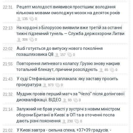
Рецепт молодості виявився простішим: володіння
22:31
кількома мовами омолоджує мозок на десяток років
135
0
На кордоні з Білоруссю виявили вже третій за останні
22:13
тижні підземний тунель — Служба держохорони Литви
306
0
Audi готується до випуску нового покоління
22:02
позашляховика Q8
157
0
Повторення липневого колапсу: Грузію знову накрив
21:55
тотальний блекаут, причини розслідують
85
0
У суді Стефанішина заплакала: яку заставу просить
21:43
прокуратура
973
0
Мудрик провів перший матч за "Челсі" після допінгової
21:32
дискваліфікації. ВІДЕО
93
0
Залужний не брав участі у зустрічі з новим міністром
21:14
оборони Британії в Києві: в ОП та в оточенні посла
дають різні пояснення
230
0
У Києві завтра - сильна спека, +37+39 градусів. -
21:02