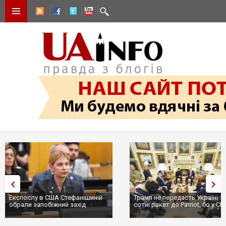
Експослу в США Стефанішиній
Трамп не передасть Україні
обрали запобіжний захід
сотні ракет до Patriot, бо у С
...