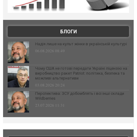
БЛОГИ
Надія лише на культ жінки в українській культурі
06.08.2026 08:49
Чому США не готові передати Україні ліцензію на
виробництво ракет Patriot: політика, безпека та
можливі альтернативи
03.08.2026 20:24
Перспектива: ЗСУ добомблять і всі інші склади
Wildberries
23.07.2026 11:31