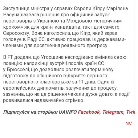
Заступниця міністра у справах Європи Кіпру Марілена
Раоуна назвала рішення про офіційний запуск
переговорів з Україною та Молдовою «історичним
кроком» як для країн-кандидатів, так і для самого
Євросоюзу. Вона наголосила, що Кіпр, який зараз
головує в Раді ЄС, активно працював із державами-
членами для досягнення реального прогресу.
В FT додали, що Угорщина несподівано змінила свою
позицію наприкінці зустрічі послів країн ЄС
у Брюсселі, що дозволило розпочати термінову
підготовку до офіційного відкриття першого
переговорного кластера вже за 11 днів. Один із
європейських дипломатів, залучених до процесу,
зазначив, що на це рішення чекали дуже довго, а події
розвивалися надзвичайно стрімко.
Підписуйся
на
сторінки
UAINFO
Facebook
,
Telegram
,
Twitt
NV