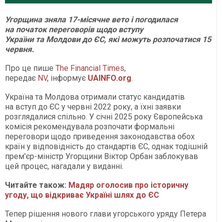
Угорщина зняла 17-місячне вето і погодилася
на початок переговорів щодо вступу
України та Молдови до ЄС, які можуть розпочатися 15
червня.
Про це пише
The Financial Times
,
передає
NV
, інформує
UAINFO
.org
.
Україна та Молдова отримали статус кандидатів
на вступ до ЄС у червні 2022 року, а їхні заявки
розглядалися спільно. У січні 2025 року Європейська
комісія рекомендувала розпочати формальні
переговори щодо приведення законодавства обох
країн у відповідність до стандартів ЄС, однак тодішній
прем'єр-міністр Угорщини Віктор Орбан заблокував
цей процес, нагадали у виданні.
Читайте також:
Мадяр оголосив про історичну
угоду, що відкриває Україні шлях до ЄС
Тепер рішення нового глави угорського уряду Петера