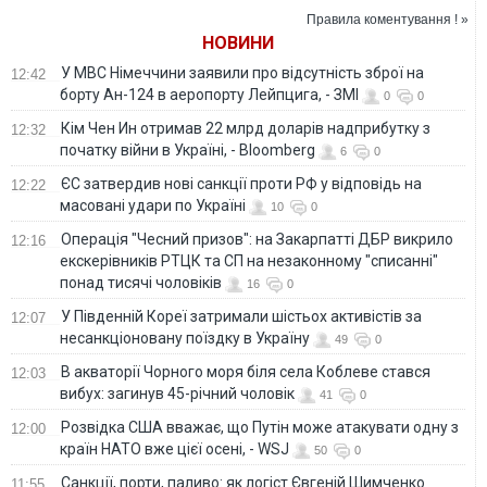
Wildberries. ФОТО.
російських
Правила коментування ! »
ВІДЕО
обстрілів - експерт
НОВИНИ
У МВС Німеччини заявили про відсутність зброї на
12:42
борту Ан-124 в аеропорту Лейпцига, - ЗМІ
0
0
Кім Чен Ин отримав 22 млрд доларів надприбутку з
12:32
початку війни в Україні, - Bloomberg
6
0
ЄС затвердив нові санкції проти РФ у відповідь на
12:22
масовані удари по Україні
10
0
Операція "Чесний призов": на Закарпатті ДБР викрило
12:16
екскерівників РТЦК та СП на незаконному "списанні"
понад тисячі чоловіків
16
0
У Південній Кореї затримали шістьох активістів за
12:07
несанкціоновану поїздку в Україну
49
0
В акваторії Чорного моря біля села Коблеве стався
12:03
вибух: загинув 45-річний чоловік
41
0
Розвідка США вважає, що Путін може атакувати одну з
12:00
країн НАТО вже цієї осені, - WSJ
50
0
Санкції, порти, паливо: як логіст Євгеній Шимченко
11:55