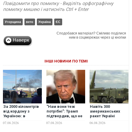
Повідомити про помилку - Виділіть орфографічну
помилку мишею і натисніть Ctrl + Enter
Угорщина
вето
Україна
ЄС
Сподобався матеріал? Сміливо поділися
ним в соцмережах через ці кнопки
ІНШІ НОВИНИ ПО ТЕМІ
За 2000 кілометрів
"Нам вони теж
Навіть 300
від кордону з
потрібні": Трамп
американських
Україною: в
підтвердив, що не
ракет Україні
Єкатеринбурзі
надасть Україні
вистачить лише на
07.08.2026
07.08.2026
06.08.2026
після атаки дронів
перехоплювачі до
2,5-3 місяці
загорівся склад
Patriot
активних