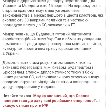
Мадяра відкриває шлях до старту переговорів для
України та Молдови вже 15 червня. На першому етапі
сторони працюватимуть над узгодженням
законодавства в межах першого з шести кластерів, які
охоплюють 33 напрями політики та є частиною
процедури вступу до ЄС, зазначили в FT.
Мадяр заявив, що Будапешт готовий підтримати
євроінтеграційний шлях України в обмін на укладення
комплексної угоди щодо розширення мовних, освітніх,
культурних і політичних прав угорської меншини
в Україні.
Домовленість стала результатом кількох тижнів
активних переговорів між Києвом, Будапештом і
Брюсселем, а також дипломатичного тиску з боку
інших держав ЄС, які закликали нову угорську владу
продемонструвати відхід від політики попереднього
уряду, підкреслили у виданні.
Читайте також:
Мадяр впевнений, що Європа
повернеться до закупівлі російських енергоносіїв і
скасує санкції проти РФ