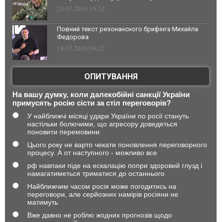
23.07.2026 10:32
Повний текст резонансного брифінга Михайла
Федорова
18.07.2026 09:27
ОПИТУВАННЯ
На вашу думку, коли далекобійні санкції України
примусять росію сісти за стіл переговорів?
У найближчі місяці удари України по росії стануть
настільки болючими, що агресору доведеться
поновити перемовини
Цього року не варто чекати поновлення переговорного
процесу. А от наступного - можливо все
рф навпаки піде на ескалацію попри здоровий глузд і
намагатиметься триматися до останнього
Найближчим часом росія може погодитись на
переговори, але серйозних намірів росіяни не
матимуть
Вже давно не роблю жодних прогнозів щодо