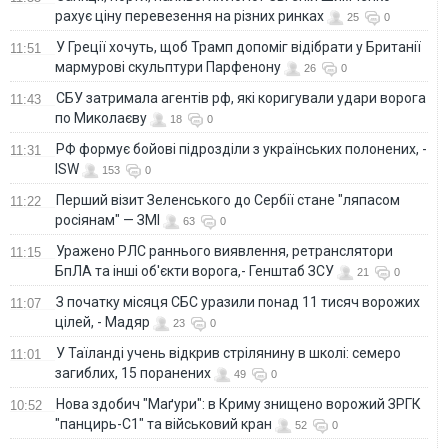
рахує ціну перевезення на різних ринках
25
0
У Греції хочуть, щоб Трамп допоміг відібрати у Британії
11:51
мармурові скульптури Парфенону
26
0
СБУ затримала агентів рф, які коригували удари ворога
11:43
по Миколаєву
18
0
РФ формує бойові підрозділи з українських полонених, -
11:31
ISW
153
0
Перший візит Зеленського до Сербії стане "ляпасом
11:22
росіянам" — ЗМІ
63
0
Уражено РЛС раннього виявлення, ретранслятори
11:15
БпЛА та інші об'єкти ворога,- Генштаб ЗСУ
21
0
З початку місяця СБС уразили понад 11 тисяч ворожих
11:07
цілей, - Мадяр
23
0
У Таїланді учень відкрив стрілянину в школі: семеро
11:01
загиблих, 15 поранених
49
0
Нова здобич "Маґури": в Криму знищено ворожий ЗРГК
10:52
"панцирь-С1" та військовий кран
52
0