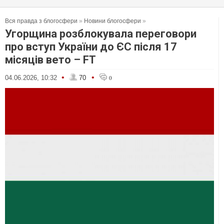
Вся правда з блогосфери
»
Новини блогосфери
»
Угорщина розблокувала переговори
про вступ України до ЄС після 17
місяців вето – FT
•
•
04.06.2026, 10:32
70
0