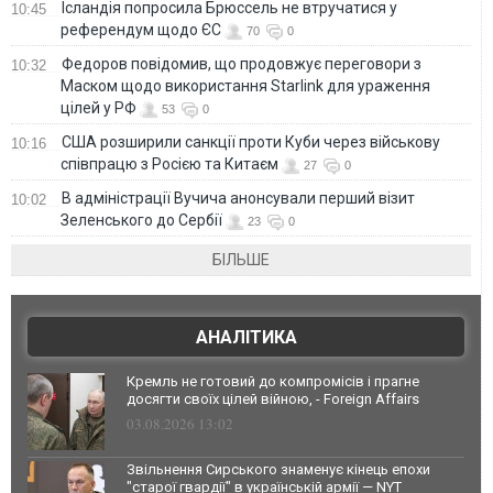
Ісландія попросила Брюссель не втручатися у
10:45
референдум щодо ЄС
70
0
Федоров повідомив, що продовжує переговори з
10:32
Маском щодо використання Starlink для ураження
цілей у РФ
53
0
США розширили санкції проти Куби через військову
10:16
співпрацю з Росією та Китаєм
27
0
В адміністрації Вучича анонсували перший візит
10:02
Зеленського до Сербії
23
0
БІЛЬШЕ
АНАЛІТИКА
Кремль не готовий до компромісів і прагне
досягти своїх цілей війною, - Foreign Affairs
03.08.2026 13:02
Звільнення Сирського знаменує кінець епохи
"старої гвардії" в українській армії — NYT