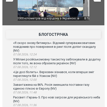
країною: в
В Таїланді футболіст загинув від удару
Топпосадов
агорівся
блискавки під час матчу: ще 12 людей
підозру
постраждали. ВІДЕО
БЛОГОСТРІЧКА
«Я скоро знову битимусь». Відомий суперважковаговик
повідомив про повернення в ринг після допінг-скандалу
(NV)
07.08.2026, 12:24
У Мілані російськомовну таксистку заблокували в додатку
після того, як вона образила українок (NV)
07.08.2026, 12:12
«Це досі болить». Верховен зізнався, коли вперше зміг
переглянути бій з Усиком (NV)
07.08.2026, 12:00
Завантажена на 86%. Росія зменшила поставки газу
єдиною гілкою в Європу (NV)
07.08.2026, 11:48
Рассвет і Герань-5. Про нові загрози для українського неба
(NV)
07.08.2026, 11:36