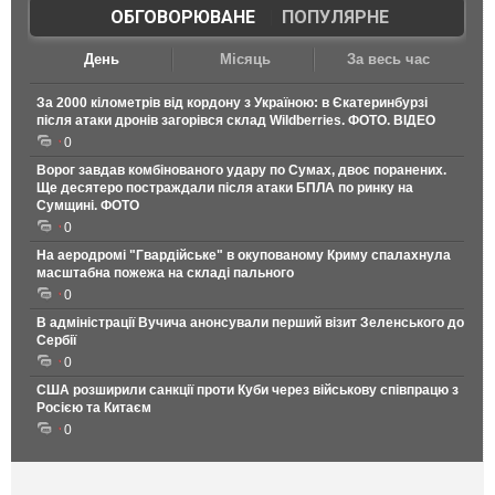
ОБГОВОРЮВАНЕ
|
ПОПУЛЯРНЕ
День
Місяць
За весь час
За 2000 кілометрів від кордону з Україною: в Єкатеринбурзі
після атаки дронів загорівся склад Wildberries. ФОТО. ВІДЕО
0
Ворог завдав комбінованого удару по Сумах, двоє поранених.
Ще десятеро постраждали після атаки БПЛА по ринку на
Сумщині. ФОТО
0
На аеродромі "Гвардійське" в окупованому Криму спалахнула
масштабна пожежа на складі пального
0
В адміністрації Вучича анонсували перший візит Зеленського до
Сербії
0
США розширили санкції проти Куби через військову співпрацю з
Росією та Китаєм
0