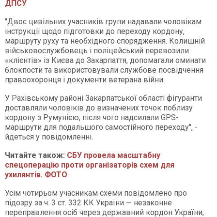
ДПСУ
"Двоє цивільних учасників групи надавали чоловікам
інструкції щодо підготовки до переходу кордону,
маршруту руху та необхідного спорядження. Колишній
військовослужбовець і поліцейський перевозили
«клієнтів» із Києва до Закарпаття, допомагали оминати
блокпости та використовували службове посвідчення
правоохоронця і документи ветерана війни.
У Рахівському районі Закарпатської області фігуранти
доставляли чоловіків до визначених точок поблизу
кордону з Румунією, після чого надсилали GPS-
маршрути для подальшого самостійного переходу", -
йдеться у повідомленні.
Читайте також:
СБУ провела масштабну
спецоперацію проти організаторів схем для
ухилянтів. ФОТО
Усім чотирьом учасникам схеми повідомлено про
підозру за ч. 3 ст. 332 КК України — незаконне
переправлення осіб через державний кордон України,