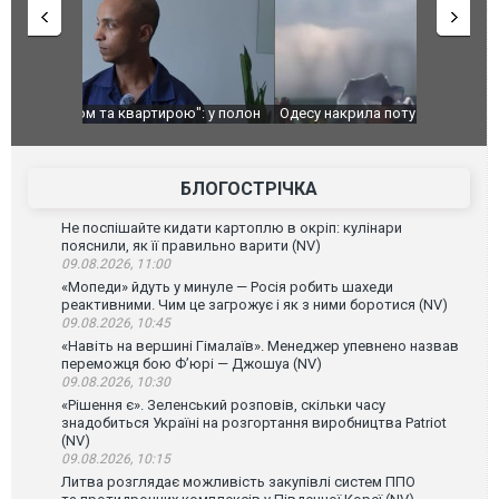
": у полон
Одесу накрила потужна злива з градом та
Вже вивели 
в тезка
ураганним вітром
позашляхов
лаха
БЛОГОСТРІЧКА
Не поспішайте кидати картоплю в окріп: кулінари
пояснили, як її правильно варити (NV)
09.08.2026, 11:00
«Мопеди» йдуть у минуле — Росія робить шахеди
реактивними. Чим це загрожує і як з ними боротися (NV)
09.08.2026, 10:45
«Навіть на вершині Гімалаїв». Менеджер упевнено назвав
переможця бою Ф’юрі — Джошуа (NV)
09.08.2026, 10:30
«Рішення є». Зеленський розповів, скільки часу
знадобиться Україні на розгортання виробництва Patriot
(NV)
09.08.2026, 10:15
Литва розглядає можливість закупівлі систем ППО