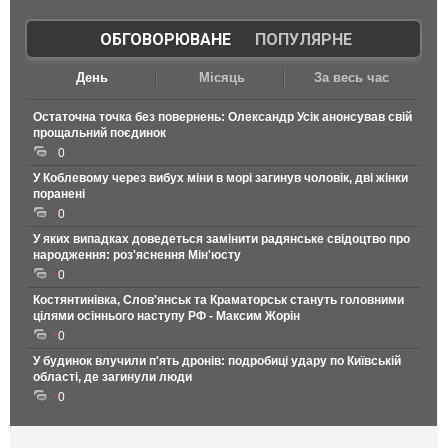
ОБГОВОРЮВАНЕ
|
ПОПУЛЯРНЕ
День
Місяць
За весь час
Остаточна точка без повернень: Олександр Усік анонсував свій
прощальний поєдинок
0
У Коблевому через вибух міни в морі загинув чоловік, дві жінки
поранені
0
У яких випадках доведеться замінити радянське свідоцтво про
народження: роз'яснення Мін'юсту
0
Костянтинівка, Слов'янськ та Краматорськ стануть головними
цілями осіннього наступу РФ - Максим Жорін
0
У будинок влучили п'ять дронів: подробиці удару по Київській
області, де загинули люди
0