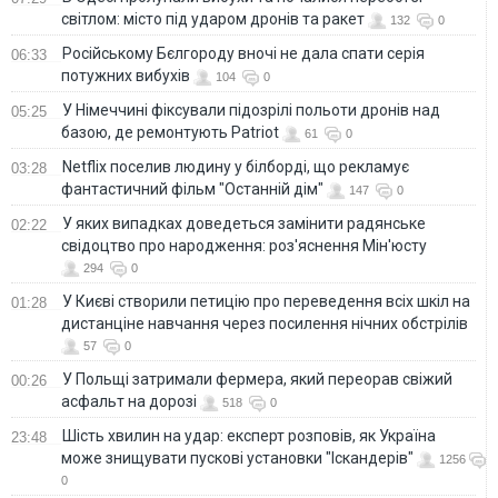
світлом: місто під ударом дронів та ракет
132
0
Російському Бєлгороду вночі не дала спати серія
06:33
потужних вибухів
104
0
У Німеччині фіксували підозрілі польоти дронів над
05:25
базою, де ремонтують Patriot
61
0
Netflix поселив людину у білборді, що рекламує
03:28
фантастичний фільм "Останній дім"
147
0
У яких випадках доведеться замінити радянське
02:22
свідоцтво про народження: роз'яснення Мін'юсту
294
0
У Києві створили петицію про переведення всіх шкіл на
01:28
дистанціне навчання через посилення нічних обстрілів
57
0
У Польщі затримали фермера, який переорав свіжий
00:26
асфальт на дорозі
518
0
Шість хвилин на удар: експерт розповів, як Україна
23:48
може знищувати пускові установки "Іскандерів"
1256
0