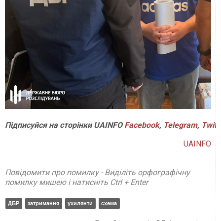
Підписуйся
на
сторінки
UAINFO
Facebook
,
Telegram
,
Twitt
UAINFO
Повідомити про помилку - Виділіть орфографічну
помилку мишею і натисніть Ctrl + Enter
ДБР
затримання
ухилянти
схема