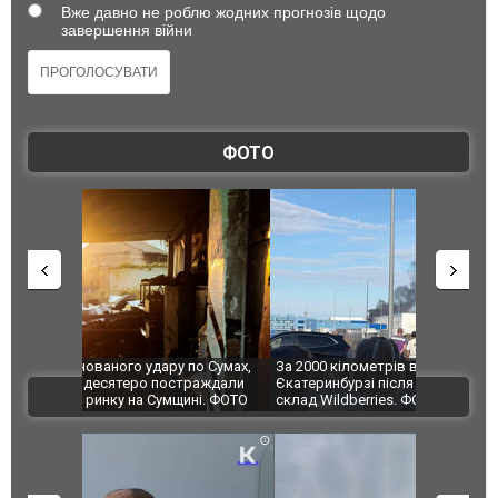
Вже давно не роблю жодних прогнозів щодо
завершення війни
ФОТО
по Сумах,
За 2000 кілометрів від кордону з Україною: в
"Мої іграш
траждали
Єкатеринбурзі після атаки дронів загорівся
суперкарів
ВІДЕО
ині. ФОТО
склад Wildberries. ФОТО. ВІДЕО