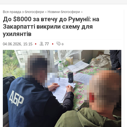
Вся правда з блогосфери
»
Новини блогосфери
»
До $8000 за втечу до Румунії: на
Закарпатті викрили схему для
ухилянтів
•
•
04.06.2026, 15:15
77
0