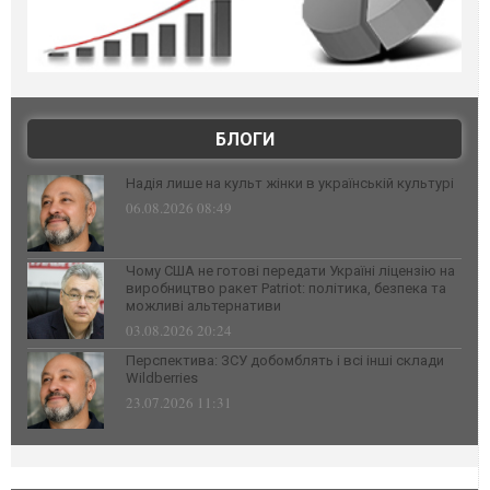
БЛОГИ
Надія лише на культ жінки в українській культурі
06.08.2026 08:49
Чому США не готові передати Україні ліцензію на
виробництво ракет Patriot: політика, безпека та
можливі альтернативи
03.08.2026 20:24
Перспектива: ЗСУ добомблять і всі інші склади
Wildberries
23.07.2026 11:31