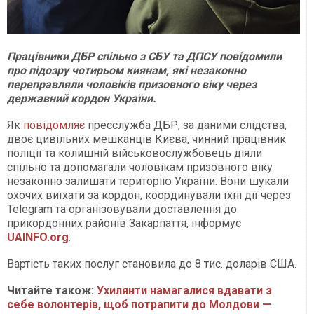
Працівники ДБР спільно з СБУ та ДПСУ повідомили
про підозру чотирьом киянам, які незаконно
переправляли чоловіків призовного віку через
державний кордон України.
Як
повідомляє
пресслужба ДБР, за даними слідства,
двоє цивільних мешканців Києва, чинний працівник
поліції та колишній військовослужбовець діяли
спільно та допомагали чоловікам призовного віку
незаконно залишати територію України. Вони шукали
охочих виїхати за кордон, координували їхні дії через
Telegram та організовували доставлення до
прикордонних районів Закарпаття, інформує
UAINFO.org
.
Вартість таких послуг становила до 8 тис. доларів США.
Читайте також:
Ухилянти намагалися вдавати з
себе волонтерів, щоб потрапити до Молдови —