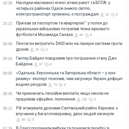
Наслідки масованої нічної атаки ракет та БПЛА: у
10:38
чотирьох районах Одеси зникло світло,
електротранспорт зупинено, є постраждалі
12
0
Приїхав за паспортом та квартирою": у полон до
10:13
українських військових потрапив тезка зіркового
футболіста Мохамеда Салаха
69
0
Пентагон витратить $400 млн на лазерні системи проти
09:48
дронів
19
0
Гантер Байден повідомив про погіршення стану Джо
09:24
Байдена
97
0
«Одеська, Херсонська та Запорізька області – у зоні
09:00
ризику»: експерт пояснив, чим загрожує Україні дефіцит
водних ресурсів
73
0
Чи призначать пенсійни виплати, якщо ніколи не
08:36
працював офіційно: пояснення
130
0
РФ атакувала дронами Салтівський район Харкова: є
08:12
влучання у багатоповерхівку, двоє людей загинули
60
0
В Одесі пролунали вибухи та почалися перебої зі
07:29