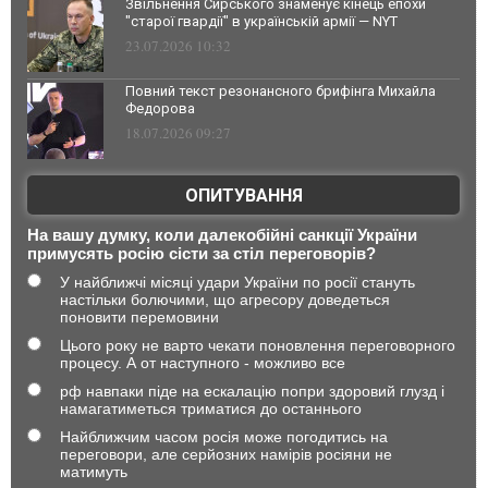
Звільнення Сирського знаменує кінець епохи
"старої гвардії" в українській армії — NYT
23.07.2026 10:32
Повний текст резонансного брифінга Михайла
Федорова
18.07.2026 09:27
ОПИТУВАННЯ
На вашу думку, коли далекобійні санкції України
примусять росію сісти за стіл переговорів?
У найближчі місяці удари України по росії стануть
настільки болючими, що агресору доведеться
поновити перемовини
Цього року не варто чекати поновлення переговорного
процесу. А от наступного - можливо все
рф навпаки піде на ескалацію попри здоровий глузд і
намагатиметься триматися до останнього
Найближчим часом росія може погодитись на
переговори, але серйозних намірів росіяни не
матимуть