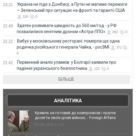
Україна не піде з Донбасу, а Путін не матиме перемоги
23:21
— Зеленський про ситуацію на фронті та гарантії США
119
0
Здатен розвивати швидкість до 560 км/год - у РФ
22:49
похвалилися зенітним дроном «Астра-ППО»
392
0
Вибух у московському ресторані: померла ще одна
22:22
родичка російського генерала Чайка, - росЗМІ
371
0
Первинний аналіз уламків: у Болгарії заявили про
21:42
падіння українського безпілотника
122
0
БІЛЬШЕ
АНАЛІТИКА
Кремль не готовий до компромісів і прагне
досягти своїх цілей війною, - Foreign Affairs
03.08.2026 13:02