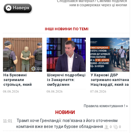
Сподобався матеріал? Сміливо поділися
ним в соцмережах через ці кнопки
ІНШІ НОВИНИ ПО ТЕМІ
На Буковині
Шокуючі подробиці
У Харкові ДБР
затримали
із Закарпаття:
затримало капітана
стрільця, який
омбудсмен
Нацгвардії, який за
поранив двох
Лубінець розкрив
8 тис. доларів
08.08.2026
08.08.2026
07.08.2026
поліцейських і 11
схему у
продавав
днів
Берегівському
"легальний виїзд"
переховувався в
РТЦК та СП
за кордон
Правила коментування ! »
селі
НОВИНИ
Трамп хоче Гренландії: пов'язана з його оточенням
11:01
компанія вже везе туди бурове обладнання
0
0