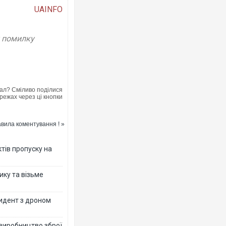
UAINFO
у помилку
ал? Сміливо поділися
режах через ці кнопки
вила коментування ! »
тів пропуску на
ику та візьме
цидент з дроном
 виробництво зброї