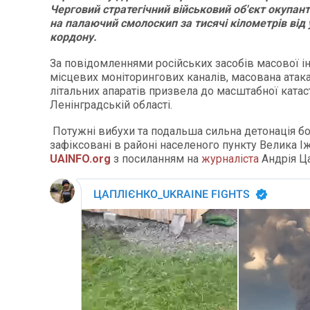
Черговий стратегічний військовий об'єкт окупан
на палаючий смолоскип за тисячі кілометрів від 
кордону.
За повідомленнями російських засобів масової і
місцевих моніторингових каналів, масована атака
літальних апаратів призвела до масштабної ката
Ленінградській області.
Потужні вибухи та подальша сильна детонація б
зафіксовані в районі населеного пункту Велика І
UAINFO.org
з посиланням на
журналіста
Андрія Ц