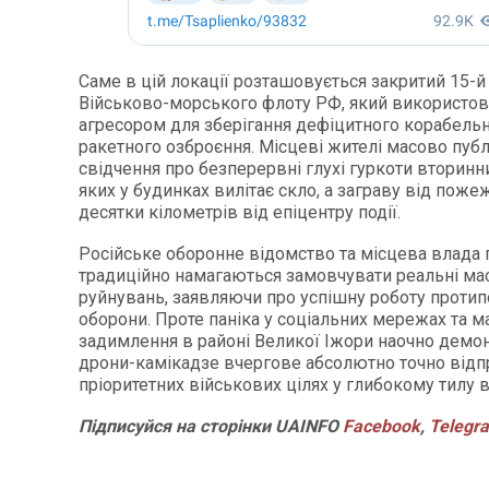
Саме в цій локації розташовується закритий 15-й
Військово-морського флоту РФ, який використов
агресором для зберігання дефіцитного корабельн
ракетного озброєння. Місцеві жителі масово пуб
свідчення про безперервні глухі гуркоти вторинни
яких у будинках вилітає скло, а заграву від поже
десятки кілометрів від епіцентру події.
Російське оборонне відомство та місцева влада
традиційно намагаються замовчувати реальні м
руйнувань, заявляючи про успішну роботу протип
оборони. Проте паніка у соціальних мережах та 
задимлення в районі Великої Іжори наочно демо
дрони-камікадзе вчергове абсолютно точно від
пріоритетних військових цілях у глибокому тилу в
Підписуйся
на
сторінки
UAINFO
Facebook
,
Telegr