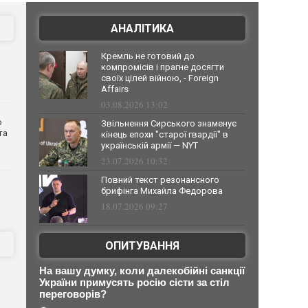
АНАЛІТИКА
Кремль не готовий до
компромісів і прагне досягти
своїх цілей війною, - Foreign
Affairs
03.08.2026 13:02
о
Звільнення Сирського знаменує
та
кінець епохи "старої гвардії" в
українській армії — NYT
23.07.2026 10:32
Повний текст резонансного
брифінга Михайла Федорова
18.07.2026 09:27
ОПИТУВАННЯ
На вашу думку, коли далекобійні санкції
України примусять росію сісти за стіл
переговорів?