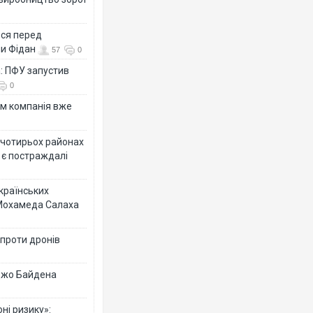
ься перед
ни Фідан
57
0
а: ПФУ запустив
0
ям компанія вже
у чотирьох районах
 є постраждалі
українських
 Мохамеда Салаха
 проти дронів
 Джо Байдена
ні ризику»: