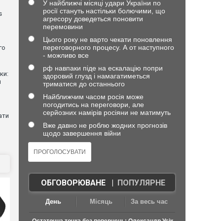
У найближчі місяці удари України по
росії стануть настільки болючими, що
s
агресору доведеться поновити
перемовини
Цього року не варто чекати поновлення
переговорного процесу. А от наступного
го
- можливо все
рф навпаки піде на ескалацію попри
ки:
здоровий глузд і намагатиметься
й
триматися до останнього
Найближчим часом росія може
погодитись на переговори, але
серйозних намірів росіяни не матимуть
ати
Вже давно не роблю жодних прогнозів
щодо завершення війни
ОБГОВОРЮВАНЕ
|
ПОПУЛЯРНЕ
День
Місяць
За весь час