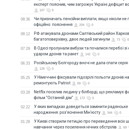
експерт пояснив, чим загрожує Україні дефіцит в
107
0
Чи призначать пенсійни виплати, якщо ніколи не
08:36
офіційно: пояснення
204
0
РФ атакувала дронами Салтівський район Харкова
08:12
багатоповерхівку, двоє людей загинули
73
0
В Одесі пролунали вибухи та почалися перебої зі с
07:29
ударом дронів та ракет
142
0
Російському Бєлгороду вночі не дала спати серія
06:33
126
0
У Німеччині фіксували підозрілі польоти дронів н
05:25
ремонтують Patriot
69
0
Netflix поселив людину у білборді, що рекламує 
03:28
фільм "Останній дім"
172
0
У яких випадках доведеться замінити радянське
02:22
народження: роз'яснення Мін'юсту
344
0
У Києві створили петицію про переведення всіх ш
01:28
навчання через посилення нічних обстрілів
69