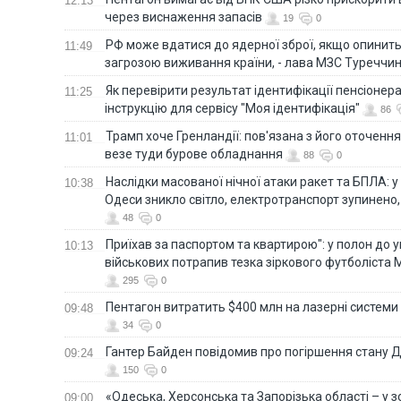
12:13
через виснаження запасів
19
0
РФ може вдатися до ядерної зброї, якщо опинит
11:49
загрозою виживання країни, - лава МЗС Туреччи
Як перевірити результат ідентифікації пенсіонер
11:25
інструкцію для сервісу "Моя ідентифікація"
86
Трамп хоче Гренландії: пов'язана з його оточенн
11:01
везе туди бурове обладнання
88
0
Наслідки масованої нічної атаки ракет та БПЛА: 
10:38
Одеси зникло світло, електротранспорт зупинено,
48
0
Приїхав за паспортом та квартирою": у полон до 
10:13
військових потрапив тезка зіркового футболіста
295
0
Пентагон витратить $400 млн на лазерні системи
09:48
34
0
Гантер Байден повідомив про погіршення стану
09:24
150
0
«Одеська, Херсонська та Запорізька області – у зо
09:00