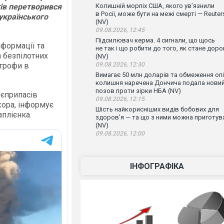
тів перетворився
Колишній морпіх США, якого ув’язнили
в Росії, може бути на межі смерті — Reuter
українського
(NV)
09.08.2026, 12:45
Підсилювач керма. 4 сигнали, що щось
нформації та
не так і що робити до того, як стане доро
 безпілотних
(NV)
строфи в
09.08.2026, 12:30
Вимагає 50 млн доларів та обмеження опі
колишня наречена Дончича подала нови
позов проти зірки НБА (NV)
оєприпасів
09.08.2026, 12:15
жора, інформує
Шість найкорисніших видів бобових для
аплієнка.
здоров’я — та що з ними можна приготув
(NV)
09.08.2026, 12:00
ІНФОГРАФІКА