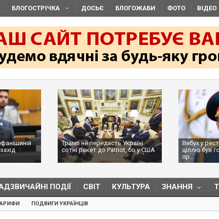
БЛОГОСТРІЧКА
ДОСЬЄ
БЛОГОЖАБИ
ФОТО
ВІДЕО
ефанішиній
Трамп не передасть Україні
Вибух у рес
захід
сотні ракет до Patriot, бо у США
ціллю був г
...
пр...
АДЗВИЧАЙНІ ПОДІЇ
СВІТ
КУЛЬТУРА
ЗНАННЯ
ТАРИФИ
ПОДВИГИ УКРАЇНЦІВ