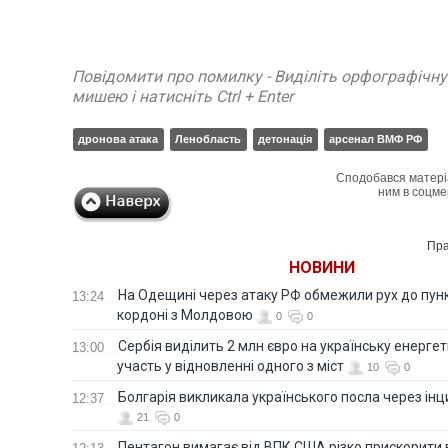
Повідомити про помилку - Виділіть орфографічн
мишею і натисніть Ctrl + Enter
дронова атака
Ленобласть
детонація
арсенал ВМФ РФ
Сподобався матері
ним в соцме
Пра
НОВИНИ
На Одещині через атаку РФ обмежили рух до пунк
13:24
кордоні з Молдовою
0
0
Сербія виділить 2 млн євро на українську енергет
13:00
участь у відновленні одного з міст
10
0
Болгарія викликала українського посла через ін
12:37
21
0
Пентагон вимагає від ВПК США різко прискорити