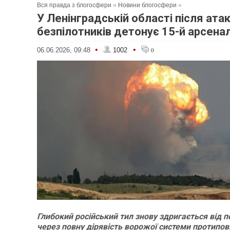
Вся правда з блогосфери
»
Новини блогосфери
»
У Ленінградській області після ата
безпілотників детонує 15-й арсен
•
•
06.06.2026, 09:48
1002
0
Глибокий російський тил знову здригається від 
через повну дірявість ворожої системи протипов