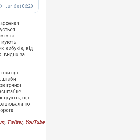
 арсенал
ується
ого та
Ворог завдав комбінованого удару по
двоє поранених. Ще десятеро постра
лікують
після атаки БПЛА по ринку на Сумщині
х вибухів, від
жі видно за
 поки що
асштаби
овітряної
масштабне
нструють, що
працювали по
орога.
Приїхав за паспортом та квартирою": 
am
,
Twitter
,
YouTube
до українських військових потрапив т
зіркового футболіста Мохамеда Сала