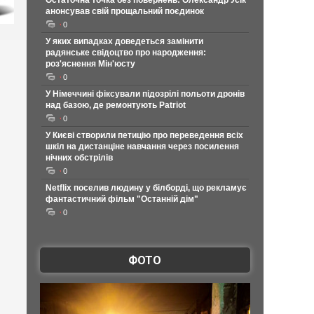
Остаточна точка без повернень: Олександр Усік
анонсував свій прощальний поєдинок
0
У яких випадках доведеться замінити
радянське свідоцтво про народження:
роз'яснення Мін'юсту
0
У Німеччині фіксували підозрілі польоти дронів
над базою, де ремонтують Patriot
0
У Києві створили петицію про переведення всіх
шкіл на дистанціне навчання через посилення
нічних обстрілів
0
Netflix поселив людину у білборді, що рекламує
фантастичний фільм "Останній дім"
0
ФОТО