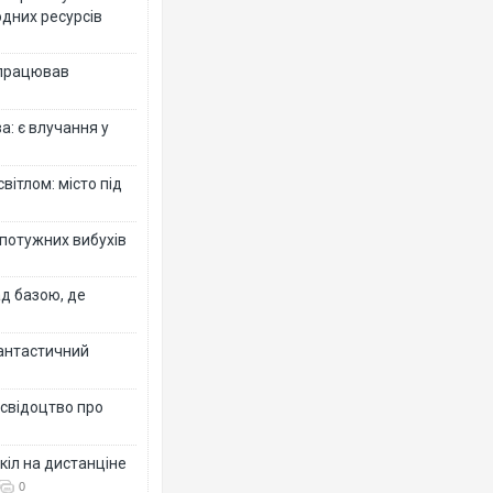
одних ресурсів
 працював
: є влучання у
вітлом: місто під
 потужних вибухів
ад базою, де
фантастичний
 свідоцтво про
кіл на дистанціне
0