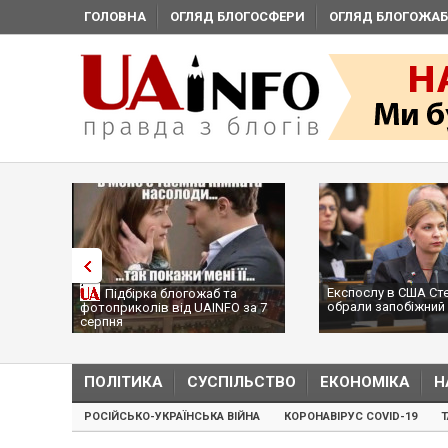
ГОЛОВНА
ОГЛЯД БЛОГОСФЕРИ
ОГЛЯД БЛОГОЖАБ
Експослу в США Ст
Підбірка блогожаб та
обрали запобіжний 
фотоприколів від UAINFO за 7
серпня
ПОЛІТИКА
СУСПІЛЬСТВО
ЕКОНОМІКА
Н
РОСІЙСЬКО-УКРАЇНСЬКА ВІЙНА
КОРОНАВІРУС COVID-19