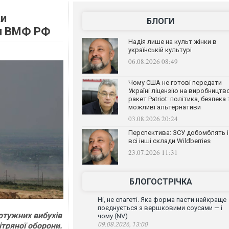
ки
БЛОГИ
ал ВМФ РФ
Надія лише на культ жінки в
українській культурі
06.08.2026 08:49
Чому США не готові передати
Україні ліцензію на виробництв
ракет Patriot: політика, безпека 
можливі альтернативи
03.08.2026 20:24
Перспектива: ЗСУ добомблять і
всі інші склади Wildberries
23.07.2026 11:31
БЛОГОСТРІЧКА
Ні, не спагеті. Яка форма пасти найкраще
поєднується з вершковими соусами — і
потужних вибухів
чому (NV)
ітряної оборони.
09.08.2026, 13:00