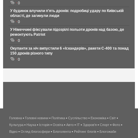
0
У будинок влучили п'ять дронів: подробиці удару по Київській
області, де загинули люди
0
У Німеччині фіксували підозрілі польоти дронів над базою, де
ремонтують Patriot
0
Окупанти за ніч випустили 6 «Іскандерів», ракети С-400 та понад
150 дронів різного типу
0
Головна
•
Головні новини
•
Політика
•
Суспільство
•
Економіка
беспроводной
•
Світ
•
Культура
•
Наука
•
Історія
•
Освіта
•
Авто
•
IT
•
Здоров'я
интернет
•
Спорт
•
Фото
•
Відео
•
Огляд блогосфери
•
Блоголента
•
Рейтинг блогів
киев
•
Блогожаби