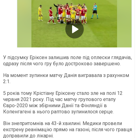
У підсумку Еріксен залишив поле під оплески глядачів,
одразу після чого гру було достроково завершено.
На момент зупинки матчу Данія вигравала з рахунком
2:1.
5 років тому Крістіану Еріксену стало зле на полі 12
червня 2021 року. Під час матчу групового етапу
Євро-2020 між збірними Данії та Фінляндії в
Копенгагені в нього раптово зупинилося серце.
Він знепритомнів на 43-й хвилині. Медики провели
екстрену реанімацію прямо на газоні, після чого гравця
доправили до лікарні.