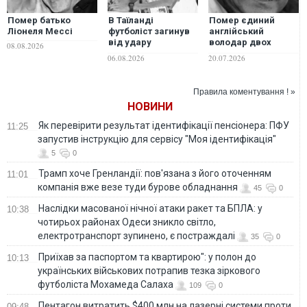
Помер батько
В Таїланді
Помер єдиний
Ліонеля Мессі
футболіст загинув
англійський
від удару
володар двох
08.08.2026
блискавки під час
"Золотих м'ячів"
06.08.2026
20.07.2026
матчу: ще 12 людей
постраждали.
ВІДЕО
Правила коментування ! »
НОВИНИ
Як перевірити результат ідентифікації пенсіонера: ПФУ
11:25
запустив інструкцію для сервісу "Моя ідентифікація"
5
0
Трамп хоче Гренландії: пов'язана з його оточенням
11:01
компанія вже везе туди бурове обладнання
45
0
Наслідки масованої нічної атаки ракет та БПЛА: у
10:38
чотирьох районах Одеси зникло світло,
електротранспорт зупинено, є постраждалі
35
0
Приїхав за паспортом та квартирою": у полон до
10:13
українських військових потрапив тезка зіркового
футболіста Мохамеда Салаха
109
0
Пентагон витратить $400 млн на лазерні системи проти
09:48