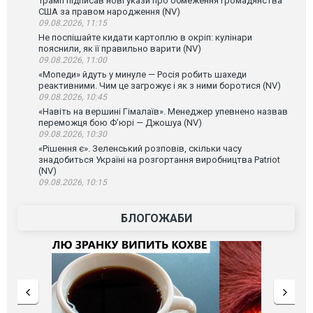
Трамп підписав нові укази про обмеження громадянства
США за правом народження (NV)
09.08.2026, 11:15
Не поспішайте кидати картоплю в окріп: кулінари
пояснили, як її правильно варити (NV)
09.08.2026, 11:00
«Мопеди» йдуть у минуле — Росія робить шахеди
реактивними. Чим це загрожує і як з ними боротися (NV)
09.08.2026, 10:45
«Навіть на вершині Гімалаїв». Менеджер упевнено назвав
переможця бою Ф’юрі — Джошуа (NV)
09.08.2026, 10:30
«Рішення є». Зеленський розповів, скільки часу
знадобиться Україні на розгортання виробництва Patriot
(NV)
09.08.2026, 10:15
БЛОГОЖАБИ