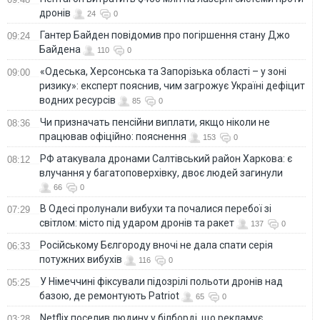
дронів
24
0
Гантер Байден повідомив про погіршення стану Джо
09:24
Байдена
110
0
«Одеська, Херсонська та Запорізька області – у зоні
09:00
ризику»: експерт пояснив, чим загрожує Україні дефіцит
водних ресурсів
85
0
Чи призначать пенсійни виплати, якщо ніколи не
08:36
працював офіційно: пояснення
153
0
РФ атакувала дронами Салтівський район Харкова: є
08:12
влучання у багатоповерхівку, двоє людей загинули
66
0
В Одесі пролунали вибухи та почалися перебої зі
07:29
світлом: місто під ударом дронів та ракет
137
0
Російському Бєлгороду вночі не дала спати серія
06:33
потужних вибухів
116
0
У Німеччині фіксували підозрілі польоти дронів над
05:25
базою, де ремонтують Patriot
65
0
Netflix поселив людину у білборді, що рекламує
03:28