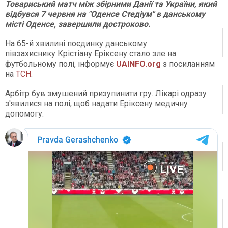
Товариський матч між збірними Данії та України, який
відбувся 7 червня на "Оденсе Стедіум" в данському
місті Оденсе, завершили достроково.
На 65-й хвилині поєдинку данському
півзахиснику Крістіану Еріксену стало зле на
футбольному полі, інформує
UAINFO.org
з посиланням
на
ТСН
.
Арбітр був змушений призупинити гру. Лікарі одразу
з'явилися на полі, щоб надати Еріксену медичну
допомогу.