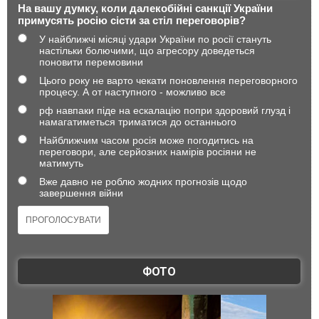
На вашу думку, коли далекобійні санкції України
примусять росію сісти за стіл переговорів?
У найближчі місяці удари України по росії стануть
настільки болючими, що агресору доведеться
поновити перемовини
Цього року не варто чекати поновлення переговорного
процесу. А от наступного - можливо все
рф навпаки піде на ескалацію попри здоровий глузд і
намагатиметься триматися до останнього
Найближчим часом росія може погодитись на
переговори, але серйозних намірів росіяни не
матимуть
Вже давно не роблю жодних прогнозів щодо
завершення війни
ФОТО