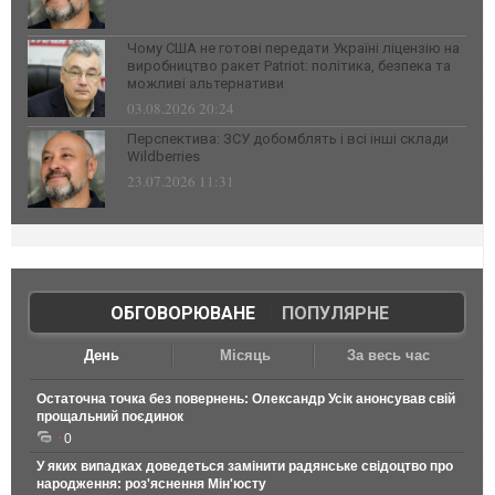
Чому США не готові передати Україні ліцензію на
виробництво ракет Patriot: політика, безпека та
можливі альтернативи
03.08.2026 20:24
Перспектива: ЗСУ добомблять і всі інші склади
Wildberries
23.07.2026 11:31
ОБГОВОРЮВАНЕ
|
ПОПУЛЯРНЕ
День
Місяць
За весь час
Остаточна точка без повернень: Олександр Усік анонсував свій
прощальний поєдинок
0
У яких випадках доведеться замінити радянське свідоцтво про
народження: роз'яснення Мін'юсту