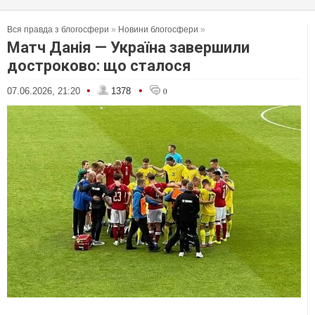
Вся правда з блогосфери
»
Новини блогосфери
»
Матч Данія — Україна завершили
достроково: що сталося
•
•
07.06.2026, 21:20
1378
0