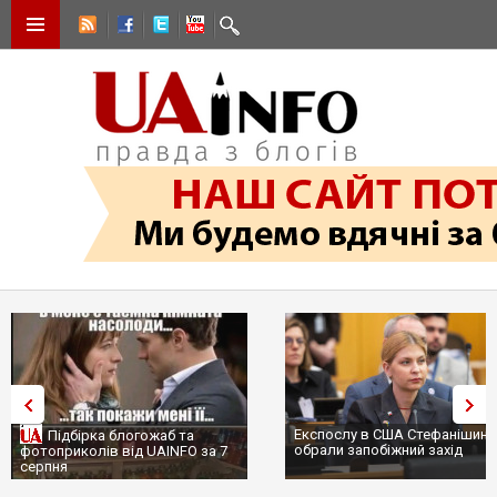
Експослу в США Стефанішині
Підбірка блогожаб та
обрали запобіжний захід
фотоприколів від UAINFO за 7
серпня