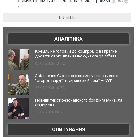
родичка російського генерала Чайка, - росЗМІ
383
0
БІЛЬШЕ
АНАЛІТИКА
Кремль не готовий до компромісів і прагне
досягти своїх цілей війною, - Foreign Affairs
03.08.2026 13:02
Звільнення Сирського знаменує кінець епохи
"старої гвардії" в українській армії — NYT
23.07.2026 10:32
Повний текст резонансного брифінга Михайла
Федорова
18.07.2026 09:27
ОПИТУВАННЯ