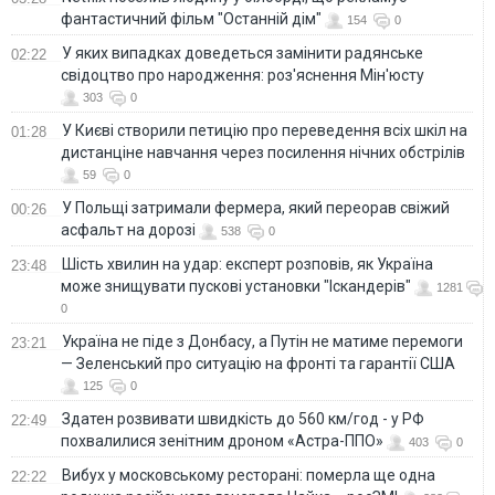
фантастичний фільм "Останній дім"
154
0
У яких випадках доведеться замінити радянське
02:22
свідоцтво про народження: роз'яснення Мін'юсту
303
0
У Києві створили петицію про переведення всіх шкіл на
01:28
дистанціне навчання через посилення нічних обстрілів
59
0
У Польщі затримали фермера, який переорав свіжий
00:26
асфальт на дорозі
538
0
Шість хвилин на удар: експерт розповів, як Україна
23:48
може знищувати пускові установки "Іскандерів"
1281
0
Україна не піде з Донбасу, а Путін не матиме перемоги
23:21
— Зеленський про ситуацію на фронті та гарантії США
125
0
Здатен розвивати швидкість до 560 км/год - у РФ
22:49
похвалилися зенітним дроном «Астра-ППО»
403
0
Вибух у московському ресторані: померла ще одна
22:22