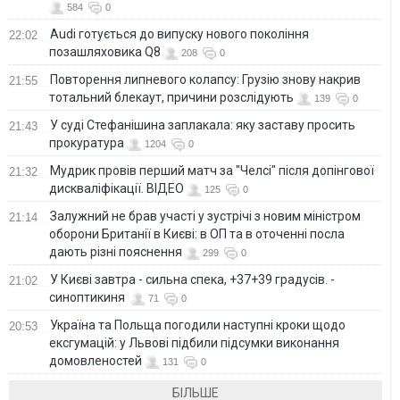
584
0
Audi готується до випуску нового покоління
22:02
позашляховика Q8
208
0
Повторення липневого колапсу: Грузію знову накрив
21:55
тотальний блекаут, причини розслідують
139
0
У суді Стефанішина заплакала: яку заставу просить
21:43
прокуратура
1204
0
Мудрик провів перший матч за "Челсі" після допінгової
21:32
дискваліфікації. ВІДЕО
125
0
Залужний не брав участі у зустрічі з новим міністром
21:14
оборони Британії в Києві: в ОП та в оточенні посла
дають різні пояснення
299
0
У Києві завтра - сильна спека, +37+39 градусів. -
21:02
синоптикиня
71
0
Україна та Польща погодили наступні кроки щодо
20:53
ексгумацій: у Львові підбили підсумки виконання
домовленостей
131
0
БІЛЬШЕ