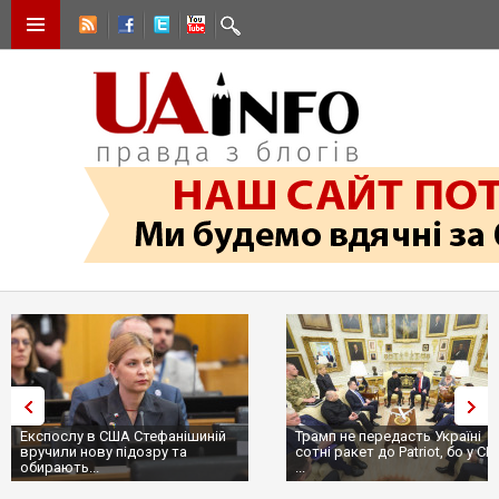
Експослу в США Стефанішиній
Трамп не передасть Україні
вручили нову підозру та
сотні ракет до Patriot, бо у С
обирають...
...