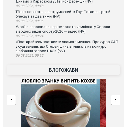
Динамо з Карабахом у Лізі конференцій (NV)
06.08.2026, 09:48
Тбілісі повністю знеструмлений: в Грузії стався третій
блекаут за два тижні (NV)
06.08.2026, 09:36
Україна завоювала перше золото чемпіонату Європи
з водних видів спорту-2026 — відео (NV)
06.08.2026, 09:24
«Постарайтесь поставити якомога менше». Прокурор САП
у суді заявив, що Стефанішина впливала на конкурс
з обрання голови НАЗК (NV)
06.08.2026, 09:12
БЛОГОЖАБИ