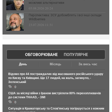
можливі альтернативи
03.08.2026 20:24
Перспектива: ЗСУ добомблять і всі інші склади
Wildberries
23.07.2026 11:31
ОБГОВОРЮВАНЕ
|
ПОПУЛЯРНЕ
День
Місяць
За весь час
Відомо про 44 постраждалих від масованого російського удару
по Києву та Київщині. Ще 17 людей, на жаль, загинуло, -
Зеленський
0
США за місяці війни з Іраном вистріляли 80% перехоплювачів
до системи THAAD, - ЗМІ
0
Ситуація в Краматорську та Слов'янську погіршується з кожним