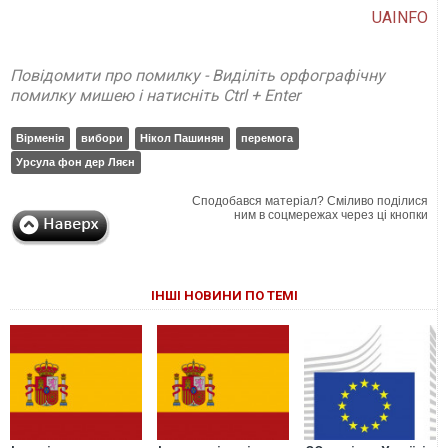
UAINFO
Повідомити про помилку - Виділіть орфографічну
помилку мишею і натисніть Ctrl + Enter
Вірменія
вибори
Нікол Пашинян
перемога
Урсула фон дер Ляєн
Сподобався матеріал? Сміливо поділися
ним в соцмережах через ці кнопки
ІНШІ НОВИНИ ПО ТЕМІ