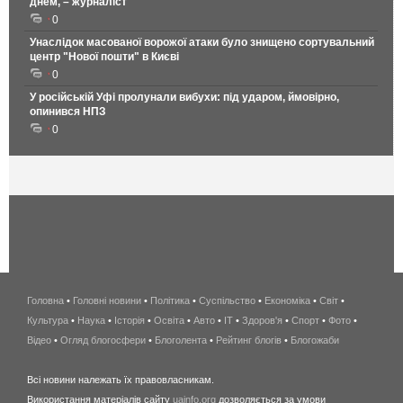
днем, – журналіст
0
Унаслідок масованої ворожої атаки було знищено сортувальний
центр "Нової пошти" в Києві
0
У російській Уфі пролунали вибухи: під ударом, ймовірно,
опинився НПЗ
0
Головна
•
Головні новини
•
Політика
•
Суспільство
•
Економіка
беспроводной
•
Світ
•
Культура
•
Наука
•
Історія
•
Освіта
•
Авто
•
IT
•
Здоров'я
интернет
•
Спорт
•
Фото
•
Відео
•
Огляд блогосфери
•
Блоголента
•
Рейтинг блогів
киев
•
Блогожаби
и
Всі новини належать їх правовласникам.
область
Використання матеріалів сайту
uainfo.org
дозволяється за умови
wimax