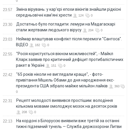
0
Зміна вірувань: у кар'єрі епохи вікінгів знайшли рідкісні
23:57
середньовічні кам’яні хрести
124
0
Достатньо було погладити: лемури на Мадагаскарі
23:30
стали жертвами людського вірусу
204
0
Неймар влаштував конфлікт після перемоги "Сантоса".
23:03
ВІДЕО
182
0
"Росія користується вікном можливостей", - Майкл
22:55
Кларк заявив про критичний дефіцит протибалістичних
ракет в Україні
151
0
"65 років ніколи не виглядали краще", - фото-
22:42
привітання Мішель Обами до дня народження екс-
президента США зібрало майже мільйон лайків
360
0
Рецепт молодості виявився простішим: володіння
22:31
кількома мовами омолоджує мозок на десяток років
208
0
На кордоні з Білоруссю виявили вже третій за останні
22:13
тижні підземний тунель — Служба держохорони Литви