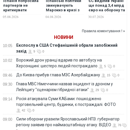
Іспанія попросила
Іспанські політики
ЄС виділив Україні
партнерів не
звинувачують
ще понад 3,4 млрд
критикувати
Марокко в кризі з
євро на оборону та
Марокко за наплив
мігрантами в Сеуті
озброєння
05.08.2026
04.08.2026
30.07.2026
мігрантів у Сеуті, -
й вимагають
ЗМІ
відповідей –
Politico
Правила коментування ! »
НОВИНИ
Експослу в США Стефанішиній обрали запобіжний
10:05
захід
9
0
Ворожий дрон уранці вдарив по автобусу на
10:02
Херсонщині: шестеро людей постраждало
5
0
До Києва прибув глава МЗС Азербайджану
09:46
15
0
Глава МВС Німеччини назвав інцидент із дроном у
09:30
Лейпцигу "сценарієм гібридної атаки"
29
0
Росія атакувала Суми КАБами: пошкоджено
09:14
торговельний центр, будинки, є постраждалі. ФОТО
42
0
Сили оборони уразили Ярославський НПЗ: губернатор
09:00
регіону заявив про наймасштабнішу атаку. ВІДЕО
76