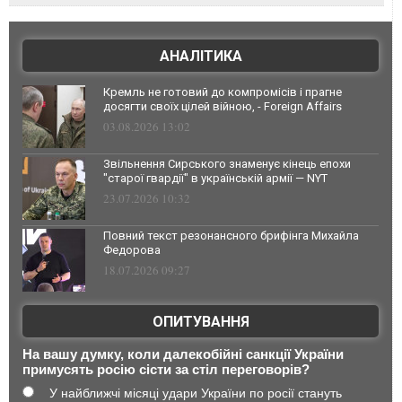
АНАЛІТИКА
Кремль не готовий до компромісів і прагне
досягти своїх цілей війною, - Foreign Affairs
03.08.2026 13:02
Звільнення Сирського знаменує кінець епохи
"старої гвардії" в українській армії — NYT
23.07.2026 10:32
Повний текст резонансного брифінга Михайла
Федорова
18.07.2026 09:27
ОПИТУВАННЯ
На вашу думку, коли далекобійні санкції України
примусять росію сісти за стіл переговорів?
У найближчі місяці удари України по росії стануть