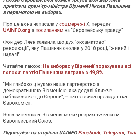
привітала прем’єр-міністра Вірменії Нікола Пашиняна
з перемогою на виборах.
Про це вона написала у
соцмережі
Х, передає
UAINFO.org
з
посиланням
на "Європейську правду".
Фон дер Ляєн заявила, що дух "оксамитової
революції", яку Пашинян очолив у 2018 році, "живий і
надалі".
Читайте також:
На виборах у Вірменії порахували всі
голоси: партія Пашиняна виграла з 49,8%
"Ми глибоко цінуємо наше партнерство з
демократичною Вірменією, яка дедалі ближче
наближається до Європи", – наголосила президентка
Єврокомісії.
Вона запевнила: Вірменія може розраховувати на
Європейський Союз.
Підписуйся
на
сторінки
UAINFO
Facebook
,
Telegram
,
Twitt