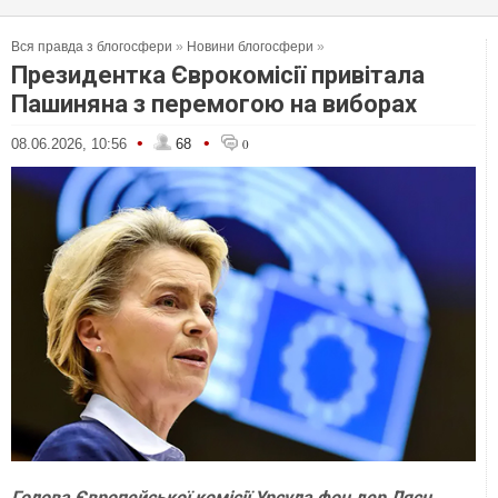
Вся правда з блогосфери
»
Новини блогосфери
»
Президентка Єврокомісії привітала
Пашиняна з перемогою на виборах
•
•
08.06.2026, 10:56
68
0
Голова Європейської комісії Урсула фон дер Ляєн