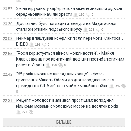
Зміна вірувань: у кар'єрі епохи вікінгів знайшли рідкісні
23:57
середньовічні кам’яні хрести
139
0
Достатньо було погладити: лемури на Мадагаскарі
23:30
стали жертвами людського вірусу
223
0
Неймар влаштував конфлікт після перемоги "Сантоса".
23:03
ВІДЕО
191
0
"Росія користується вікном можливостей", - Майкл
22:55
Кларк заявив про критичний дефіцит протибалістичних
ракет в Україні
158
0
"65 років ніколи не виглядали краще", - фото-
22:42
привітання Мішель Обами до дня народження екс-
президента США зібрало майже мільйон лайків
397
0
Рецепт молодості виявився простішим: володіння
22:31
кількома мовами омолоджує мозок на десяток років
227
0
БІЛЬШЕ