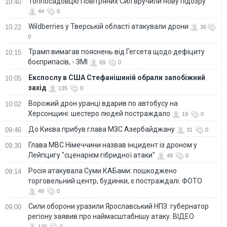
Топпосадовцю Повітряних Сил вручили нову підозру
10:40
44
0
Wildberries у Тверській області атакували дрони
10:22
36
0
Трамп вимагав пояснень від Гегсета щодо дефіциту
10:15
боєприпасів, - ЗМІ
69
0
Експослу в США Стефанішиній обрали запобіжний
10:05
захід
135
0
Ворожий дрон уранці вдарив по автобусу на
10:02
Херсонщині: шестеро людей постраждало
19
0
До Києва прибув глава МЗС Азербайджану
09:46
31
0
Глава МВС Німеччини назвав інцидент із дроном у
09:30
Лейпцигу "сценарієм гібридної атаки"
49
0
Росія атакувала Суми КАБами: пошкоджено
09:14
торговельний центр, будинки, є постраждалі. ФОТО
49
0
Сили оборони уразили Ярославський НПЗ: губернатор
09:00
регіону заявив про наймасштабнішу атаку. ВІДЕО
130
0