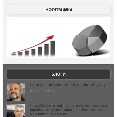
ІНФОГРАФІКА
БЛОГИ
Надія лише на культ жінки в українській культурі
06.08.2026 08:49
Чому США не готові передати Україні ліцензію на
виробництво ракет Patriot: політика, безпека та
можливі альтернативи