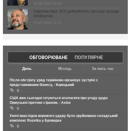
03.08.2026 20:24
Перспектива: ЗСУ добомблять і всі інші склади
Wildberries
23.07.2026 11:31
ОБГОВОРЮВАНЕ
|
ПОПУЛЯРНЕ
День
Місяць
За весь час
Після обстрілу уряд терміново організує зустрічі з
представниками бізнесу, - Корецький
0
США вже сьогодні готуються оголосити про угоду щодо
Ормузької протоки з Іраном, - Axios
0
Уночі внаслідок ворожого удару було зруйновано складський
комплекс Rozetka у Броварах
0