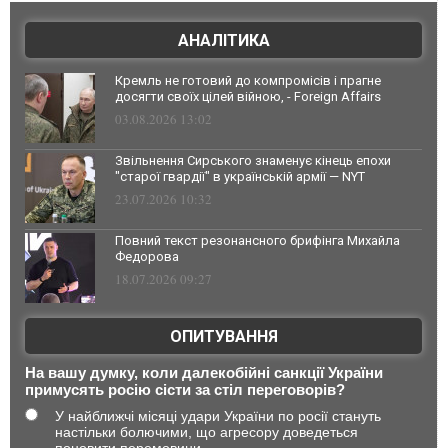
АНАЛІТИКА
Кремль не готовий до компромісів і прагне
досягти своїх цілей війною, - Foreign Affairs
03.08.2026 13:02
Звільнення Сирського знаменує кінець епохи
"старої гвардії" в українській армії — NYT
23.07.2026 10:32
Повний текст резонансного брифінга Михайла
Федорова
18.07.2026 09:27
ОПИТУВАННЯ
На вашу думку, коли далекобійні санкції України
примусять росію сісти за стіл переговорів?
У найближчі місяці удари України по росії стануть
настільки болючими, що агресору доведеться
поновити перемовини