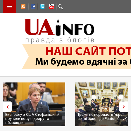
Експослу в США Стефанішиній
Трамп не передасть Україні
вручили нову підозру та
сотні ракет до Patriot, бо у С
обирають...
...