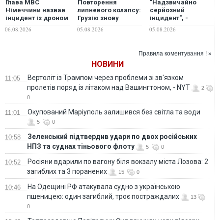
Глава МВС
Повторення
"Надзвичайно
Німеччини назвав
липневого колапсу:
серйозний
інцидент із дроном
Грузію знову
інцидент", -
у Лейпцигу
накрив тотальний
керівництво МВС
06.08.2026
05.08.2026
05.08.2026
"сценарієм
блекаут, причини
та розвідка
гібридної атаки"
розслідують
Німеччини
терміново
Правила коментування ! »
збираються через
НОВИНИ
загрозу
українському борту
Вертоліт із Трампом через проблеми зі зв'язком
11:05
в аеропорту
пролетів поряд із літаком над Вашингтоном, - NYT
Лейпцига
2
0
Окупований Маріуполь залишився без світла та води
11:01
5
0
Зеленський підтвердив удари по двох російських
10:58
НПЗ та суднах тіньового флоту
5
0
Росіяни вдарили по вагону біля вокзалу міста Лозова: 2
10:52
загиблих та 3 поранених
15
0
На Одещині РФ атакувала судно з українською
10:46
пшеницею: один загиблий, троє постраждалих
13
0