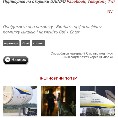
Підписуйся
на
сторінки
UAINFO
Facebook
,
Telegram
,
Twitt
NV
Повідомити про помилку - Виділіть орфографічну
помилку мишею і натисніть Ctrl + Enter
аеропорт
Сочі
колапс
Сподобався матеріал? Сміливо поділися
ним в соцмережах через ці кнопки
ІНШІ НОВИНИ ПО ТЕМІ