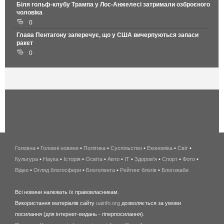
Біля гольф-клубу Трампа у Лос-Анжелесі затримали озброєного
чоловіка
0
Глава Пентагону заперечує, що у США вичерпуються запаси
ракет
0
Головна
•
Головні новини
•
Політика
•
Суспільство
•
Економіка
беспроводной
•
Світ
•
Культура
•
Наука
•
Історія
•
Освіта
•
Авто
•
IT
•
Здоров'я
интернет
•
Спорт
•
Фото
•
Відео
•
Огляд блогосфери
•
Блоголента
•
Рейтинг блогів
киев
•
Блогожаби
и
Всі новини належать їх правовласникам.
область
Використання матеріалів сайту
uainfo.org
дозволяється за умови
wimax
посилання (для інтернет-видань - гіперпосилання).
интернет